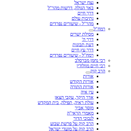
נצח ישראל
באר הגולה, דרשות מהר"ל
דרך חיים
נתיבות עולם
מהר"ל - שיעורים נפרדים
רמח"ל
מסילת ישרים
דרך ה'
דעת תבונות
דרך עץ חיים
רמח"ל - שיעורים נפרדים
רבי נחמן מברסלב
רבי חיים מוולוז'ין
הרב קוק
אורות
אורות הקודש
אורות התורה
עין איה
אדר היקר, עקבי הצאן
עולת ראיה, תפילה, בית המקדש
מוסר אביך
מאמרי הראי"ה
לנבוכי הדור
הרב קוק על פרשת שבוע
הרב קוק על מועדי ישראל