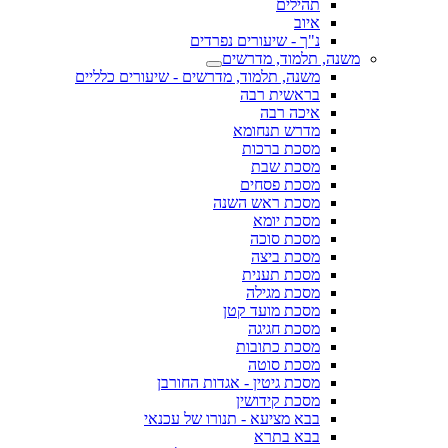
תהילים
איוב
נ"ך - שיעורים נפרדים
משנה, תלמוד, מדרשים
משנה, תלמוד, מדרשים - שיעורים כלליים
בראשית רבה
איכה רבה
מדרש תנחומא
מסכת ברכות
מסכת שבת
מסכת פסחים
מסכת ראש השנה
מסכת יומא
מסכת סוכה
מסכת ביצה
מסכת תענית
מסכת מגילה
מסכת מועד קטן
מסכת חגיגה
מסכת כתובות
מסכת סוטה
מסכת גיטין - אגדות החורבן
מסכת קידושין
בבא מציעא - תנורו של עכנאי
בבא בתרא