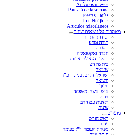
Artículos nuevos
Parashá de la semana
Fiestas Judías
Los Noájidas
Artículos misceláneos
מאמרים על נושאים שונים
יסודות התורה
תורה ומדע
תשובה
חברה ואקטואליה
תהליך הגאולה, ציונות
בית מקדש
שמיטה
ישראל והגוים, בני נח, ע"ז
השואה
חינוך
איש ואשה, משפחה
צחוק
ראינות עם הרב
שונות
מועדים
ראש חודש
פסח
ספירת העומר, ל"ג בעומר
חודש אייר