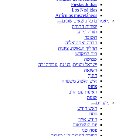
Fiestas Judías
Los Noájidas
Artículos misceláneos
מאמרים על נושאים שונים
יסודות התורה
תורה ומדע
תשובה
חברה ואקטואליה
תהליך הגאולה, ציונות
בית המקדש
שמיטה
ישראל והגוים, בני נח, עבודה זרה
השואה
חינוך
איש ואשה, משפחה
צחוק
ראינות עם הרב
שונות
מועדים
ראש חודש
פסח
חודש אייר
יום העצמאות
פסח שני
ספירת העומר, ל"ג בעומר