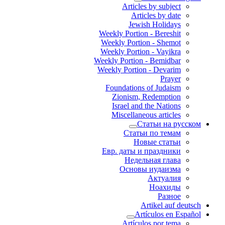
Articles by subject
Articles by date
Jewish Holidays
Weekly Portion - Bereshit
Weekly Portion - Shemot
Weekly Portion - Vayikra
Weekly Portion - Bemidbar
Weekly Portion - Devarim
Prayer
Foundations of Judaism
Zionism, Redemption
Israel and the Nations
Miscellaneous articles
Статьи на русском
Статьи по темам
Новые статьи
Евр. даты и праздники
Недельная глава
Основы иудаизма
Актуалия
Ноахиды
Разное
Artikel auf deutsch
Artículos en Español
Artículos por tema