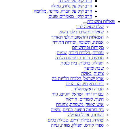
הרב קוק על תשובה
הרב קוק על גלות, גאולה
הרב קוק על חברה, מדינה, מלחמה
הרב קוק - מאמרים שונים
שאלות ותשובות
שלח שאלה לרב
שאלות ותשובות לפי נושא
השאלות והתשובות לפי תאריך
אמונה, תשובה, יסודות התורה
מקורות ופירושיהם
עברית, הלכות דיבור, שמות
חכמים, רבנות, פסיקת הלכה
תפילה, ברכות, בית כנסת
שבת ומועד
ציונות, גאולה
ארץ ישראל, הלכות תלויות בה
בית המקדש, הר הבית
חברה ואקטואליה
עבודה זרה, ישראל והגוים, גיור
חינוך, לימודים, הוראה
איש ואשה, משפחה, צניעות
גוף ומראה חיצוני, בגדים, ציצית
כשרות, אוכל ואכילה
טהרה, נטילת ידיים, טבילת כלים
ספרי קודש, תפילין, מזוזה, גניזה