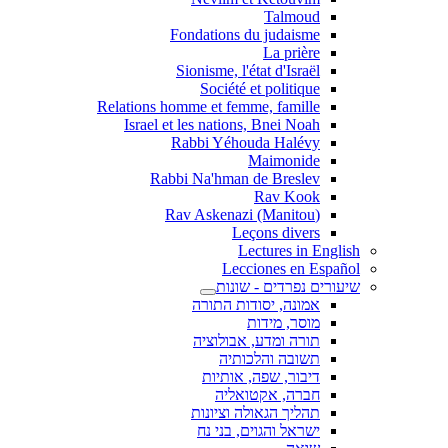
Talmoud
Fondations du judaisme
La prière
Sionisme, l'état d'Israël
Société et politique
Relations homme et femme, famille
Israel et les nations, Bnei Noah
Rabbi Yéhouda Halévy
Maimonide
Rabbi Na'hman de Breslev
Rav Kook
(Rav Askenazi (Manitou
Leçons divers
Lectures in English
Lecciones en Español
שיעורים נפרדים - שונות
אמונה, יסודות התורה
מוסר, מידות
תורה ומדע, אבולוציה
תשובה והלכותיה
דיבור, שפה, אותיות
חברה, אקטואליה
תהליך הגאולה וציונות
ישראל והגוים, בני נח