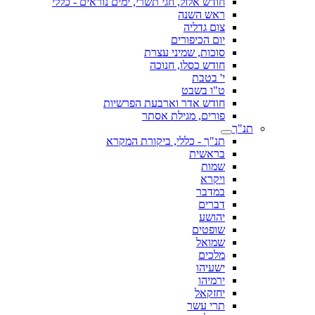
חודש אלול, חגי תשרי, ימים נוראים - כללי
ראש השנה
צום גדליה
יום הכיפורים
סוכות, שמיני עצרת
חודש כסלו, חנוכה
י' בטבת
ט"ו בשבט
חודש אדר וארבעת הפרשיות
פורים, מגילת אסתר
תנ"ך
תנ"ך - כללי, ביקורת המקרא
בראשית
שמות
ויקרא
במדבר
דברים
יהושע
שופטים
שמואל
מלכים
ישעיהו
ירמיהו
יחזקאל
תרי עשר