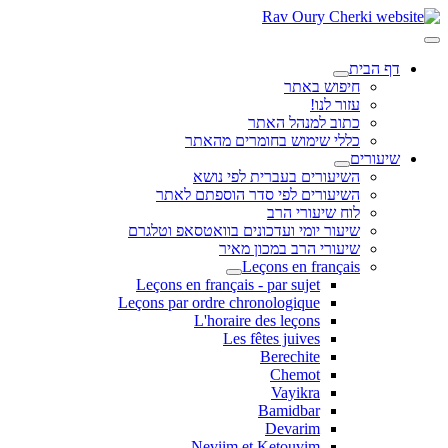
דף הבית
חיפוש באתר
עזור לנו!
כתוב למנהל האתר
כללי שימוש בחומרים מהאתר
שיעורים
השיעורים בעברית לפי נושא
השיעורים לפי סדר הוספתם לאתר
לוח שיעורי הרב
שיעור יומי ועדכונים בוואטסאפ וטלגרם
שיעורי הרב במכון מאיר
Leçons en français
Leçons en français - par sujet
Leçons par ordre chronologique
L'horaire des leçons
Les fêtes juives
Berechite
Chemot
Vayikra
Bamidbar
Devarim
Neviim et Ketouvim