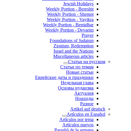
Jewish Holidays
Weekly Portion - Bereshit
Weekly Portion - Shemot
Weekly Portion - Vayikra
Weekly Portion - Bemidbar
Weekly Portion - Devarim
Prayer
Foundations of Judaism
Zionism, Redemption
Israel and the Nations
Miscellaneous articles
Статьи на русском
Статьи по темам
Новые статьи
Еврейские даты и праздники
Недельная глава
Основы иудаизма
Актуалия
Ноахиды
Разное
Artikel auf deutsch
Artículos en Español
Artículos por tema
Artículos nuevos
Parashá de la semana