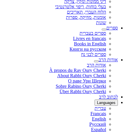
דיני ממונות ונזקין, צדקה
בעלי כוחות, ריפוי אלטרנטיבי
הלוח העברי, תאריכים
אומנות, מוזיקה, ספרות
שונות
ספרים
ספרים בעברית
Livres en français
Books in English
Книги на русском
ספרים לבני נח
אודות הרב
אודות הרב
À propos du Rav Oury Cherki
About Rabbi Oury Cherki
О раве Ури Шерки
Sobre Rabino Oury Cherki
Über Rabbi Oury Cherki
לכתוב לרב
Languages
עברית
Français
English
Русский
Español