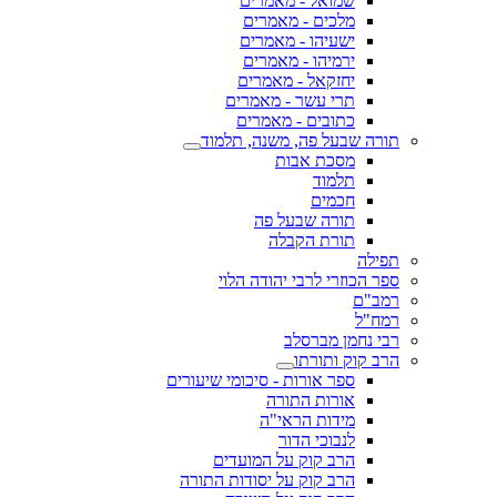
שמואל - מאמרים
מלכים - מאמרים
ישעיהו - מאמרים
ירמיהו - מאמרים
יחזקאל - מאמרים
תרי עשר - מאמרים
כתובים - מאמרים
תורה שבעל פה, משנה, תלמוד
מסכת אבות
תלמוד
חכמים
תורה שבעל פה
תורת הקבלה
תפילה
ספר הכוזרי לרבי יהודה הלוי
רמב"ם
רמח"ל
רבי נחמן מברסלב
הרב קוק ותורתו
ספר אורות - סיכומי שיעורים
אורות התורה
מידות הראי"ה
לנבוכי הדור
הרב קוק על המועדים
הרב קוק על יסודות התורה