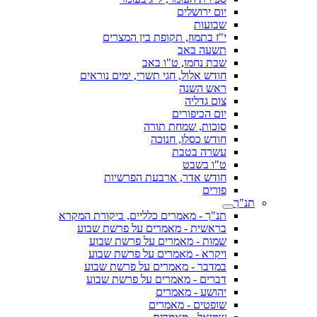
יום ירושלים
שבועות
י"ז בתמוז, תקופת בין המצרים
תשעה באב
שבת נחמו, ט"ו באב
חודש אלול, חגי תשרי, ימים נוראים
ראש השנה
צום גדליה
יום הכיפורים
סוכות, שמחת תורה
חודש כסלו, חנוכה
עשרה בטבת
ט"ו בשבט
חודש אדר, ארבעת הפרשיות
פורים
תנ"ך
תנ"ך - מאמרים כלליים, ביקורת המקרא
בראשית - מאמרים על פרשת שבוע
שמות - מאמרים על פרשת שבוע
ויקרא - מאמרים על פרשת שבוע
במדבר - מאמרים על פרשת שבוע
דברים - מאמרים על פרשת שבוע
יהושע - מאמרים
שופטים - מאמרים