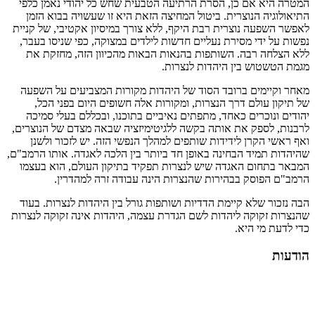
המטרה היא אם כן, הסרת הרתיעה הטבעית שחש כל יהודי נאמן כלפי
התיאולוגיה הנוצרית. ביטול המחיצה הזאת היא זו שעשויה בבוא הזמן
לאפשר השפעה נוצרית רבת היקף, ללא צורך במיסיון אקטיבי, של קניית
נפשות על ידי מסירת נעליים חדשות לילדים במצוקה, כפי שניסו בעבר,
ללא הצלחה רבה. השותפות בהנאות הבאות מהכיוון הזה, מחזקת את
מגמת הטשטוש בין היהדות לנצרות.
מאחר וקיימים ברובד הסוד של היהדות מקורות המצביעים על השפעה
של תיקון עולם דרך הנצרות, ומקורות אלה חשופים היום בפני הכל,
יהודים ונוכרים כאחד, מתפתים נאיביים בתוכנו, ובכללם בעלי סמיכה
לרבנות, לספק את אותה בקשה ללגיטימיזציה שבאה מצדם של הנוצרים,
ואף ראשי הקרן לידידות שותפים למהלך הנפשי הזה. יש לזכור ולשנן
שהיהדות תמיד הבחינה באופן חד ביותר בין הלכה לאגדה. אותו הרמב"ם,
המבאר בתחום האגדה שיש לנצרות תפקיד בתיקון העולם, הוא בעצמו
הרמב"ם הפוסק בבהירות שהנצרות הינה עבודה זרה למהדרין.
הבה נזכור שלא קיימת הדדיות ושותפות גורל בין היהדות לנצרות. בעוד
שהנצרות זקוקה ליהדות לשם הגדרת עצמה, היהדות אינה זקוקה לנצרות
כדי לדעת מי היא.
הודעות