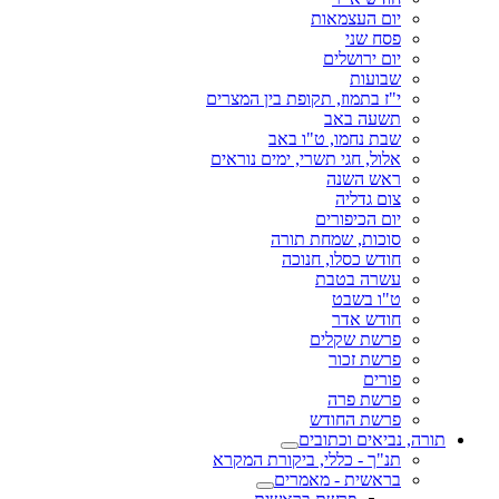
יום העצמאות
פסח שני
יום ירושלים
שבועות
י"ז בתמוז, תקופת בין המצרים
תשעה באב
שבת נחמו, ט"ו באב
אלול, חגי תשרי, ימים נוראים
ראש השנה
צום גדליה
יום הכיפורים
סוכות, שמחת תורה
חודש כסלו, חנוכה
עשרה בטבת
ט"ו בשבט
חודש אדר
פרשת שקלים
פרשת זכור
פורים
פרשת פרה
פרשת החודש
תורה, נביאים וכתובים
תנ"ך - כללי, ביקורת המקרא
בראשית - מאמרים