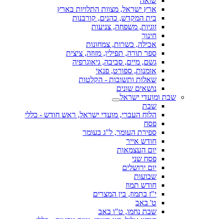
שואה
ארץ ישראל, מצוות התלויות בארץ
בית המקדש, כהנים, קורבנות
זוגיות, משפחה, צניעות
חינוך
אכילה, כשרות, צמחונות
ספר תורה, תפילין, מזוזה, ציצית
גשם, מיים, סביבה, גיאוגרפיה
אומנות, ספורט, פנאי
שאלות ותשובות - הקלטות
נושאים שונים
שבת ומועדי ישראל
שבת
הלוח העברי, מועדי ישראל, ראש חודש - כללי
פסח
ספירת העומר, ל"ג בעומר
חודש אייר
יום העצמאות
פסח שני
יום ירושלים
שבועות
חודש תמוז
י"ז בתמוז, בין המצרים
ט' באב
שבת נחמו, ט"ו באב