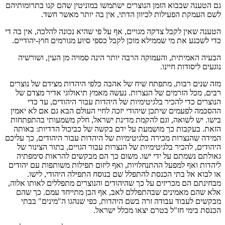
גם הטענה שבבוא הזמן הנוצרים ישתמשו במוניטין שהם קנו בתרומותיהם
לשם העמקת הפעילות לכיוון הדתי, אין בה יותר מאשר חשד.
הטענה שאין לקבל צדקה מגויים, אף על פי שהיא נכונה להלכה, אין בה די
כדי לשכנע את מי שממילא מוכן לקבל כספי סיוע מגורמים חוץ-יהודיים.
הבעיה האמיתית, והעמוקה הרבה יותר הינה סמויה מן העין, ושורשיה
נוגעים ליסודות חיינו.
מזה שנים רבות, מתפתח שיח של אהבה כלפי היהדות מצידם של נוצרים
רבים, מכל הזרמים של הנצרות. נעשה מאמץ תיאולוגי אדיר מצדם של
הנוצרים כדי להכיר בלגיטימיות של היהדות עבור היהודים, עד כדי
ההסכמה לפעמים שיתכן שיהודי יזכה לחיי העולם הבא גם אם לא יאמין
בישו. יש לשואה, וגם להקמת מדינת ישראל, חלק משמעותי בהתפתחות
הזאת. בעקבות כך מושמעת על ידם בקשה של כביכול הדדיות: באותה
המידה שהנצרות מכירה בלגיטימיות של היהדות עבור היהודים, כך עליכם
היהודים, להכיר בלגיטימיות של הנצרות עבור הגויים, בתור הצינור של
גאולתם נשמתם על ידי ישו. משום כך הם מבקשים להראות סימפתיה
ליהדות ואף למפעל ההתנחלויות, ואף ליזום תפילות משותפות עם יהודים
או לבוא אל בתי הכנסת להתפלל שם בנוסח התפילה היהודי, לישו.
מבחינתם הם מכריזים על כך שהיהודים והנוצרים מתפללים לאותו אלוה,
אלא שהם מאמינים שבהתפללם לאב, אף הבן מתייחד עמם. כך שהם
מבקשים לעבוד עבודה זרה בשם היהדות, כפי שנהגו ה"מינים" בבתי
הכנסת בימי חז"ל בטרם יצאו מכלל ישראל.