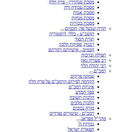
מסכת סנהדרין - פרק חלק
מסכת עבודה זרה
מסכת אבות
מסכת מנחות
מסכת בכורות
תורה שבעל פה, חכמים
תושב"ע - כללי, היסטוריה
תורת הסוד
רבנות, פסיקת הלכה
חכמים - אישיותם ותורתם
תפילה וברכות
רב סעדיה גאון
רבי יהודה הלוי
רמב"ם
שמונה פרקים
הקדמה לפירוש הרמב"ם על פרק חלק
איגרות רמב"ם
ספר המדע
הלכות תשובה
הלכות מלכים
מורה נבוכים
רמב"ם - שיעורים נפרדים
מהר"ל מפראג
גבורות ה'
תפארת ישראל