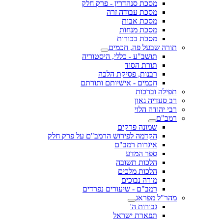
מסכת סנהדרין - פרק חלק
מסכת עבודה זרה
מסכת אבות
מסכת מנחות
מסכת בכורות
תורה שבעל פה, חכמים
תושב"ע - כללי, היסטוריה
תורת הסוד
רבנות, פסיקת הלכה
חכמים - אישיותם ותורתם
תפילה וברכות
רב סעדיה גאון
רבי יהודה הלוי
רמב"ם
שמונה פרקים
הקדמה לפירוש הרמב"ם על פרק חלק
איגרות רמב"ם
ספר המדע
הלכות תשובה
הלכות מלכים
מורה נבוכים
רמב"ם - שיעורים נפרדים
מהר"ל מפראג
גבורות ה'
תפארת ישראל