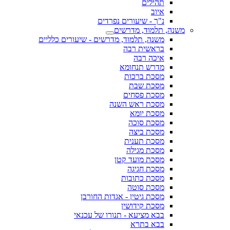
תהילים
איוב
נ"ך - שיעורים נפרדים
משנה, תלמוד, מדרשים
משנה, תלמוד, מדרשים - שיעורים כלליים
בראשית רבה
איכה רבה
מדרש תנחומא
מסכת ברכות
מסכת שבת
מסכת פסחים
מסכת ראש השנה
מסכת יומא
מסכת סוכה
מסכת ביצה
מסכת תענית
מסכת מגילה
מסכת מועד קטן
מסכת חגיגה
מסכת כתובות
מסכת סוטה
מסכת גיטין - אגדות החורבן
מסכת קידושין
בבא מציעא - תנורו של עכנאי
בבא בתרא