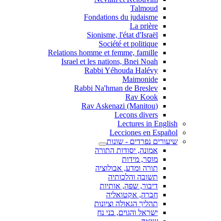
Talmoud
Fondations du judaisme
La prière
Sionisme, l'état d'Israël
Société et politique
Relations homme et femme, famille
Israel et les nations, Bnei Noah
Rabbi Yéhouda Halévy
Maimonide
Rabbi Na'hman de Breslev
Rav Kook
(Rav Askenazi (Manitou
Leçons divers
Lectures in English
Lecciones en Español
שיעורים נפרדים - שונות
אמונה, יסודות התורה
מוסר, מידות
תורה ומדע, אבולוציה
תשובה והלכותיה
דיבור, שפה, אותיות
חברה, אקטואליה
תהליך הגאולה וציונות
ישראל והגוים, בני נח