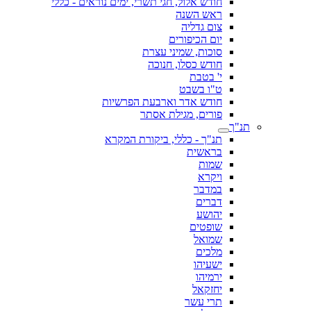
חודש אלול, חגי תשרי, ימים נוראים - כללי
ראש השנה
צום גדליה
יום הכיפורים
סוכות, שמיני עצרת
חודש כסלו, חנוכה
י' בטבת
ט"ו בשבט
חודש אדר וארבעת הפרשיות
פורים, מגילת אסתר
תנ"ך
תנ"ך - כללי, ביקורת המקרא
בראשית
שמות
ויקרא
במדבר
דברים
יהושע
שופטים
שמואל
מלכים
ישעיהו
ירמיהו
יחזקאל
תרי עשר