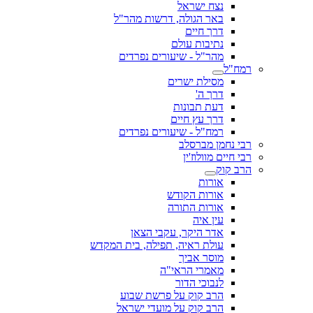
נצח ישראל
באר הגולה, דרשות מהר"ל
דרך חיים
נתיבות עולם
מהר"ל - שיעורים נפרדים
רמח"ל
מסילת ישרים
דרך ה'
דעת תבונות
דרך עץ חיים
רמח"ל - שיעורים נפרדים
רבי נחמן מברסלב
רבי חיים מוולוז'ין
הרב קוק
אורות
אורות הקודש
אורות התורה
עין איה
אדר היקר, עקבי הצאן
עולת ראיה, תפילה, בית המקדש
מוסר אביך
מאמרי הראי"ה
לנבוכי הדור
הרב קוק על פרשת שבוע
הרב קוק על מועדי ישראל