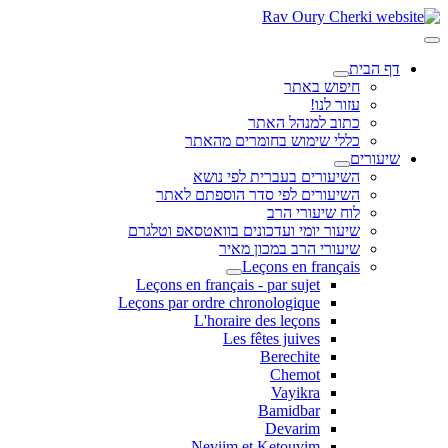
דף הבית
חיפוש באתר
עזור לנו!
כתוב למנהל האתר
כללי שימוש בחומרים מהאתר
שיעורים
השיעורים בעברית לפי נושא
השיעורים לפי סדר הוספתם לאתר
לוח שיעורי הרב
שיעור יומי ועדכונים בוואטסאפ וטלגרם
שיעורי הרב במכון מאיר
Leçons en français
Leçons en français - par sujet
Leçons par ordre chronologique
L'horaire des leçons
Les fêtes juives
Berechite
Chemot
Vayikra
Bamidbar
Devarim
Neviim et Ketouvim