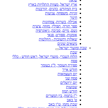
שואה
ארץ ישראל, מצוות התלויות בארץ
בית המקדש, כהנים, קורבנות
זוגיות, משפחה, צניעות
חינוך
אכילה, כשרות, צמחונות
ספר תורה, תפילין, מזוזה, ציצית
גשם, מיים, סביבה, גיאוגרפיה
אומנות, ספורט, פנאי
שאלות ותשובות - הקלטות
נושאים שונים
שבת ומועדי ישראל
שבת
הלוח העברי, מועדי ישראל, ראש חודש - כללי
פסח
ספירת העומר, ל"ג בעומר
חודש אייר
יום העצמאות
פסח שני
יום ירושלים
שבועות
חודש תמוז
י"ז בתמוז, בין המצרים
ט' באב
שבת נחמו, ט"ו באב