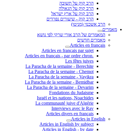
הרב קוק על תשובה
הרב קוק על הגאולה
הרב קוק על ארץ ישראל
הרב קוק - שיעורים נפרדים
הרב אשכנזי (מניטו)
מאמרים
המאמרים של הרב אורי שרקי לפי נושא
מאמרים חדשים
Articles en français
Articles en français par sujet
.Articles en français - par ordre chron
Les fêtes juives
La Paracha de la semaine - Berechite
La Paracha de la semaine - Chemot
La Paracha de la semaine - Vayikra
La Paracha de la semaine - Bemidbar
La Paracha de la semaine - Devarim
Fondations du Judaisme
Israël et les nations, Noachides
La communauté juive d'Algérie
Interviews avec le Rav
Articles divers en français
Articles in English
Articles in English by subject
Articles in English - by date