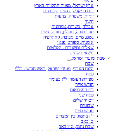
שואה
ארץ ישראל, מצוות התלויות בארץ
בית המקדש, כהנים, קורבנות
זוגיות, משפחה, צניעות
חינוך
אכילה, כשרות, צמחונות
ספר תורה, תפילין, מזוזה, ציצית
גשם, מיים, סביבה, גיאוגרפיה
אומנות, ספורט, פנאי
שאלות ותשובות - הקלטות
נושאים שונים
שבת ומועדי ישראל
שבת
הלוח העברי, מועדי ישראל, ראש חודש - כללי
פסח
ספירת העומר, ל"ג בעומר
חודש אייר
יום העצמאות
פסח שני
יום ירושלים
שבועות
חודש תמוז
י"ז בתמוז, בין המצרים
ט' באב
שבת נחמו, ט"ו באב