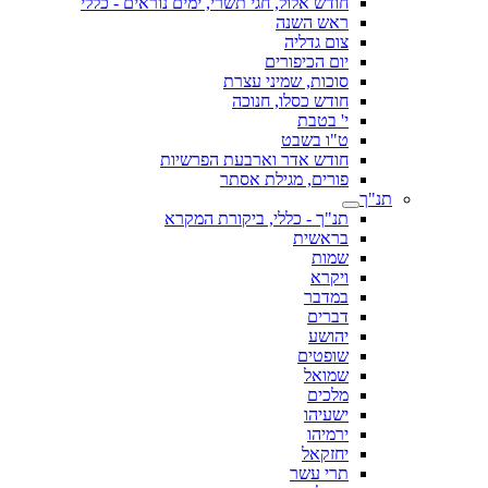
חודש אלול, חגי תשרי, ימים נוראים - כללי
ראש השנה
צום גדליה
יום הכיפורים
סוכות, שמיני עצרת
חודש כסלו, חנוכה
י' בטבת
ט"ו בשבט
חודש אדר וארבעת הפרשיות
פורים, מגילת אסתר
תנ"ך
תנ"ך - כללי, ביקורת המקרא
בראשית
שמות
ויקרא
במדבר
דברים
יהושע
שופטים
שמואל
מלכים
ישעיהו
ירמיהו
יחזקאל
תרי עשר