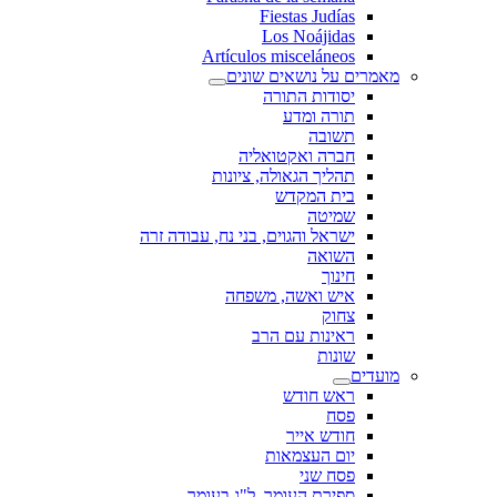
Fiestas Judías
Los Noájidas
Artículos misceláneos
מאמרים על נושאים שונים
יסודות התורה
תורה ומדע
תשובה
חברה ואקטואליה
תהליך הגאולה, ציונות
בית המקדש
שמיטה
ישראל והגוים, בני נח, עבודה זרה
השואה
חינוך
איש ואשה, משפחה
צחוק
ראינות עם הרב
שונות
מועדים
ראש חודש
פסח
חודש אייר
יום העצמאות
פסח שני
ספירת העומר, ל"ג בעומר