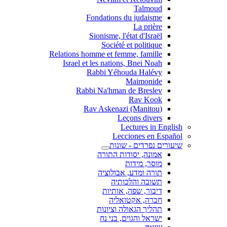
Talmoud
Fondations du judaisme
La prière
Sionisme, l'état d'Israël
Société et politique
Relations homme et femme, famille
Israel et les nations, Bnei Noah
Rabbi Yéhouda Halévy
Maimonide
Rabbi Na'hman de Breslev
Rav Kook
(Rav Askenazi (Manitou
Leçons divers
Lectures in English
Lecciones en Español
שיעורים נפרדים - שונות
אמונה, יסודות התורה
מוסר, מידות
תורה ומדע, אבולוציה
תשובה והלכותיה
דיבור, שפה, אותיות
חברה, אקטואליה
תהליך הגאולה וציונות
ישראל והגוים, בני נח