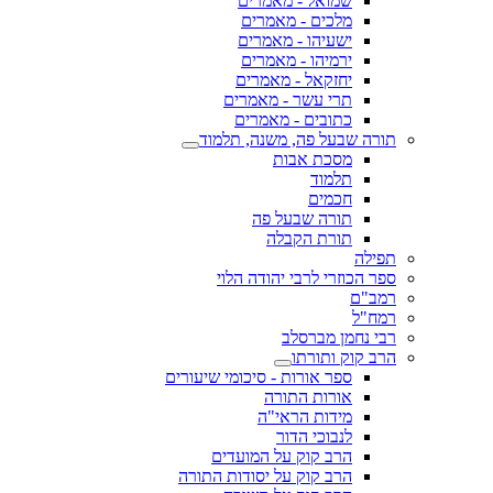
שמואל - מאמרים
מלכים - מאמרים
ישעיהו - מאמרים
ירמיהו - מאמרים
יחזקאל - מאמרים
תרי עשר - מאמרים
כתובים - מאמרים
תורה שבעל פה, משנה, תלמוד
מסכת אבות
תלמוד
חכמים
תורה שבעל פה
תורת הקבלה
תפילה
ספר הכוזרי לרבי יהודה הלוי
רמב"ם
רמח"ל
רבי נחמן מברסלב
הרב קוק ותורתו
ספר אורות - סיכומי שיעורים
אורות התורה
מידות הראי"ה
לנבוכי הדור
הרב קוק על המועדים
הרב קוק על יסודות התורה