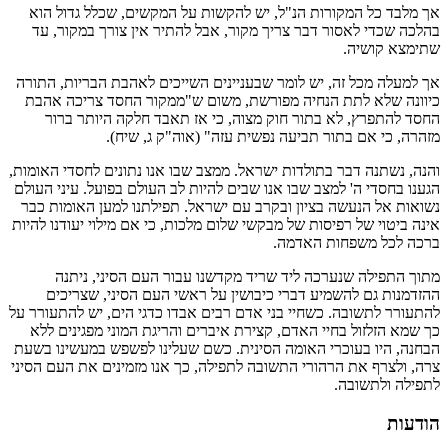
אך מלבד כל המקורות הנ"ל, יש להקשות על המקשים, שכלל גדול הוא
בהלכה שכדי לאסור דבר צריך מקור, אבל להתיר אין צורך במקור, עד
שתימצא קושיה.
אך למעלה מכל זה, יש לומר שבעניינים השייכים לאהבת הבריות, התורה
כיוונה שלא לתת הנחיה מפורשת, משום ש"ממקור החסד צריכה אהבת
החסד להתפרץ, לא בתור חוק מצוה, כי אז תאבד חלקה היותר ברור
מזהרה, כי אם בתור תביעה נפשית עזה" (אוה"ק ג, שיח).
והנה, נשתנה דבר בתולדות ישראל. ממצב שבו אנו נתונים לחסדי האומות,
הגענו בחסדי ה' למצב שבו אנו שבים להיות לב העולם בפועל. עיני העולם
נשואות אל הנעשה בציון ובקרב עם ישראל. תפילתנו למען האומות כבר
אינה ביטוי של רפיסות של מבקשי שלום מלכות, כי אם מילוי יעודנו להיות
ברכה לכל משפחות האדמה.
מתוך התפילה שנערכה ליד שריד מקדשנו עבור העם הסיני, ניתנה
ההזדמנות גם להשמיע דברי כיבושין על ראשי העם הסיני, שצריכים
להתעורר לתשובה. כשחיי בני אדם רבים אבדו כדגי הים, יש להתעורר על
כך שמא הזלזול בחיי האדם, קצירת איברים והריגת המוני מפגינים ללא
הבחנה, היו בעוכרי האומה הסינית. כשם שעלינו לפשפש במעשינו בשעת
צרה, ולצרף את הרהורי התשובה לתפילה, כך אנו מזמינים את העם הסיני
לתפילה ולתשובה.
הודעות