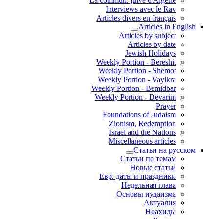
La commun. juive d'Algérie
Interviews avec le Rav
Articles divers en français
Articles in English
Articles by subject
Articles by date
Jewish Holidays
Weekly Portion - Bereshit
Weekly Portion - Shemot
Weekly Portion - Vayikra
Weekly Portion - Bemidbar
Weekly Portion - Devarim
Prayer
Foundations of Judaism
Zionism, Redemption
Israel and the Nations
Miscellaneous articles
Статьи на русском
Статьи по темам
Новые статьи
Евр. даты и праздники
Недельная глава
Основы иудаизма
Актуалия
Ноахиды