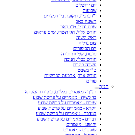
יום ירושלים
שבועות
י"ז בתמוז, תקופת בין המצרים
תשעה באב
שבת נחמו, ט"ו באב
חודש אלול, חגי תשרי, ימים נוראים
ראש השנה
צום גדליה
יום הכיפורים
סוכות, שמחת תורה
חודש כסלו, חנוכה
עשרה בטבת
ט"ו בשבט
חודש אדר, ארבעת הפרשיות
פורים
תנ"ך
תנ"ך - מאמרים כלליים, ביקורת המקרא
בראשית - מאמרים על פרשת שבוע
שמות - מאמרים על פרשת שבוע
ויקרא - מאמרים על פרשת שבוע
במדבר - מאמרים על פרשת שבוע
דברים - מאמרים על פרשת שבוע
יהושע - מאמרים
שופטים - מאמרים