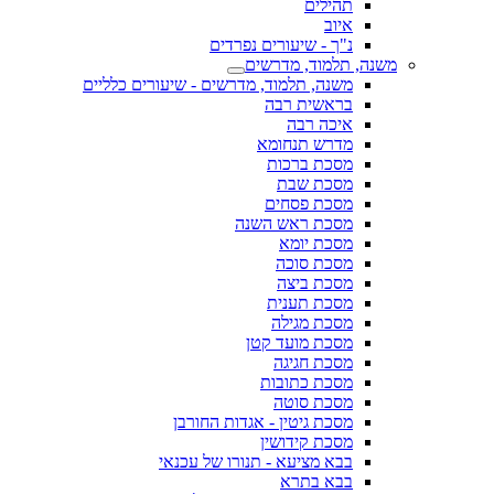
תהילים
איוב
נ"ך - שיעורים נפרדים
משנה, תלמוד, מדרשים
משנה, תלמוד, מדרשים - שיעורים כלליים
בראשית רבה
איכה רבה
מדרש תנחומא
מסכת ברכות
מסכת שבת
מסכת פסחים
מסכת ראש השנה
מסכת יומא
מסכת סוכה
מסכת ביצה
מסכת תענית
מסכת מגילה
מסכת מועד קטן
מסכת חגיגה
מסכת כתובות
מסכת סוטה
מסכת גיטין - אגדות החורבן
מסכת קידושין
בבא מציעא - תנורו של עכנאי
בבא בתרא