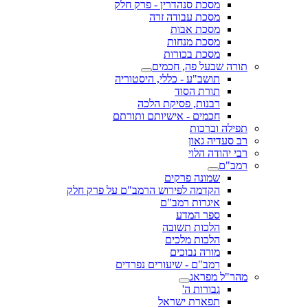
מסכת סנהדרין - פרק חלק
מסכת עבודה זרה
מסכת אבות
מסכת מנחות
מסכת בכורות
תורה שבעל פה, חכמים
תושב"ע - כללי, היסטוריה
תורת הסוד
רבנות, פסיקת הלכה
חכמים - אישיותם ותורתם
תפילה וברכות
רב סעדיה גאון
רבי יהודה הלוי
רמב"ם
שמונה פרקים
הקדמה לפירוש הרמב"ם על פרק חלק
איגרות רמב"ם
ספר המדע
הלכות תשובה
הלכות מלכים
מורה נבוכים
רמב"ם - שיעורים נפרדים
מהר"ל מפראג
גבורות ה'
תפארת ישראל