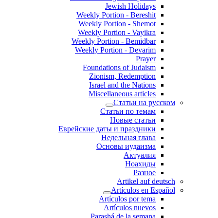
Jewish Holidays
Weekly Portion - Bereshit
Weekly Portion - Shemot
Weekly Portion - Vayikra
Weekly Portion - Bemidbar
Weekly Portion - Devarim
Prayer
Foundations of Judaism
Zionism, Redemption
Israel and the Nations
Miscellaneous articles
Статьи на русском
Статьи по темам
Новые статьи
Еврейские даты и праздники
Недельная глава
Основы иудаизма
Актуалия
Ноахиды
Разное
Artikel auf deutsch
Artículos en Español
Artículos por tema
Artículos nuevos
Parashá de la semana