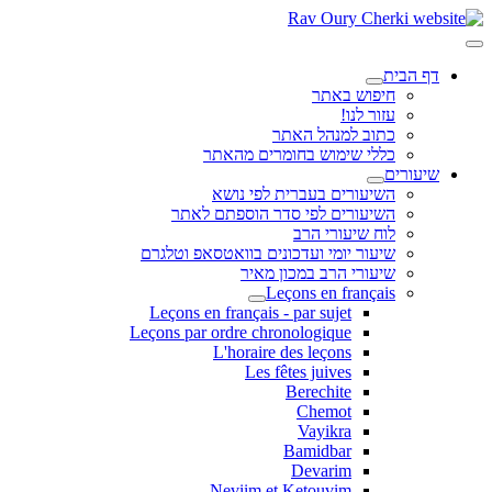
דף הבית
חיפוש באתר
עזור לנו!
כתוב למנהל האתר
כללי שימוש בחומרים מהאתר
שיעורים
השיעורים בעברית לפי נושא
השיעורים לפי סדר הוספתם לאתר
לוח שיעורי הרב
שיעור יומי ועדכונים בוואטסאפ וטלגרם
שיעורי הרב במכון מאיר
Leçons en français
Leçons en français - par sujet
Leçons par ordre chronologique
L'horaire des leçons
Les fêtes juives
Berechite
Chemot
Vayikra
Bamidbar
Devarim
Neviim et Ketouvim