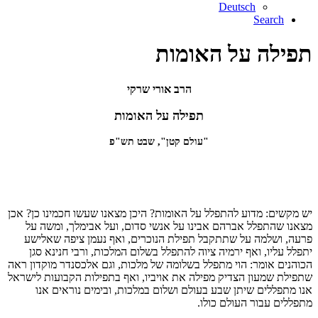
Deutsch
Search
תפילה על האומות
הרב אורי שרקי
תפילה על האומות
"עולם קטן", שבט תש"פ
יש מקשים: מדוע להתפלל על האומות? היכן מצאנו שעשו חכמינו כן? אכן
מצאנו שהתפלל אברהם אבינו על אנשי סדום, ועל אבימלך, ומשה על
פרעה, ושלמה על שתתקבל תפילת הנוכרים, ואף נעמן ציפה שאלישע
יתפלל עליו, ואף ירמיה ציוה להתפלל בשלום המלכות, ורבי חנינא סגן
הכוהנים אומר: הוי מתפלל בשלומה של מלכות, וגם אלכסנדר מוקדון ראה
שתפילת שמעון הצדיק מפילה את אויביו, ואף בתפילות הקבועות לישראל
אנו מתפללים שיתן שבע בעולם ושלום במלכות, ובימים נוראים אנו
מתפללים עבור העולם כולו.