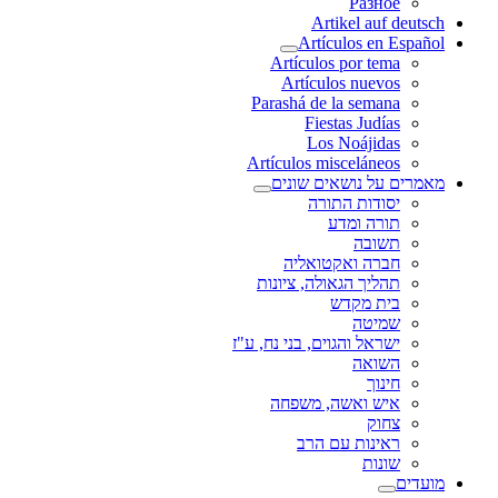
Разное
Artikel auf deutsch
Artículos en Español
Artículos por tema
Artículos nuevos
Parashá de la semana
Fiestas Judías
Los Noájidas
Artículos misceláneos
מאמרים על נושאים שונים
יסודות התורה
תורה ומדע
תשובה
חברה ואקטואליה
תהליך הגאולה, ציונות
בית מקדש
שמיטה
ישראל והגוים, בני נח, ע"ז
השואה
חינוך
איש ואשה, משפחה
צחוק
ראינות עם הרב
שונות
מועדים