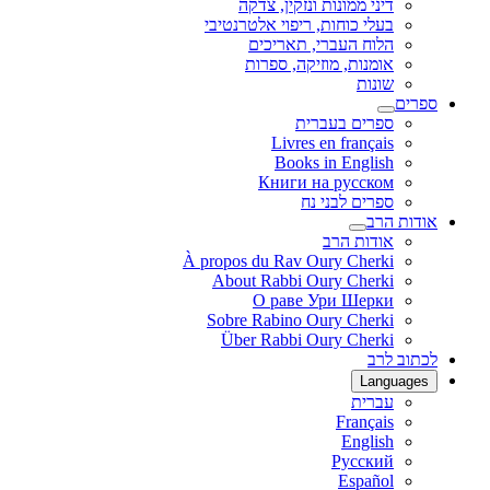
דיני ממונות ונזקין, צדקה
בעלי כוחות, ריפוי אלטרנטיבי
הלוח העברי, תאריכים
אומנות, מוזיקה, ספרות
שונות
ספרים
ספרים בעברית
Livres en français
Books in English
Книги на русском
ספרים לבני נח
אודות הרב
אודות הרב
À propos du Rav Oury Cherki
About Rabbi Oury Cherki
О раве Ури Шерки
Sobre Rabino Oury Cherki
Über Rabbi Oury Cherki
לכתוב לרב
Languages
עברית
Français
English
Русский
Español