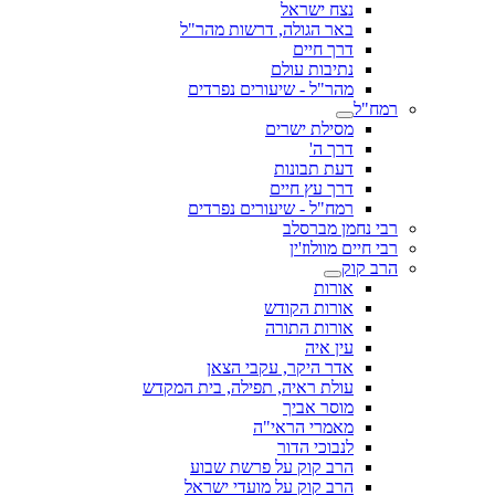
נצח ישראל
באר הגולה, דרשות מהר"ל
דרך חיים
נתיבות עולם
מהר"ל - שיעורים נפרדים
רמח"ל
מסילת ישרים
דרך ה'
דעת תבונות
דרך עץ חיים
רמח"ל - שיעורים נפרדים
רבי נחמן מברסלב
רבי חיים מוולוז'ין
הרב קוק
אורות
אורות הקודש
אורות התורה
עין איה
אדר היקר, עקבי הצאן
עולת ראיה, תפילה, בית המקדש
מוסר אביך
מאמרי הראי"ה
לנבוכי הדור
הרב קוק על פרשת שבוע
הרב קוק על מועדי ישראל