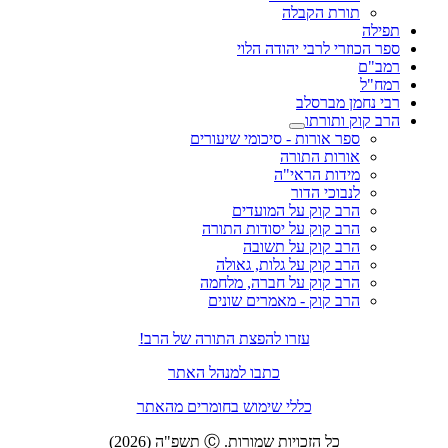
תורת הקבלה
תפילה
ספר הכוזרי לרבי יהודה הלוי
רמב"ם
רמח"ל
רבי נחמן מברסלב
הרב קוק ותורתו
ספר אורות - סיכומי שיעורים
אורות התורה
מידות הראי"ה
לנבוכי הדור
הרב קוק על המועדים
הרב קוק על יסודות התורה
הרב קוק על תשובה
הרב קוק על גלות, גאולה
הרב קוק על חברה, מלחמה
הרב קוק - מאמרים שונים
עזרו להפצת התורה של הרב!
כתבו למנהל האתר
כללי שימוש בחומרים מהאתר
כל הזכויות שמורות. Ⓒ תשפ"ה (2026)