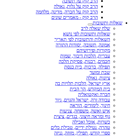
הרב קוק על תשובה
הרב קוק על גלות, גאולה
הרב קוק על חברה, מדינה, מלחמה
הרב קוק - מאמרים שונים
שאלות ותשובות
שלח שאלה לרב
שאלות ותשובות לפי נושא
השאלות והתשובות לפי תאריך
אמונה, תשובה, יסודות התורה
מקורות ופירושיהם
עברית, הלכות דיבור, שמות
חכמים, רבנות, פסיקת הלכה
תפילה, ברכות, בית כנסת
שבת ומועד
ציונות, גאולה
ארץ ישראל, הלכות תלויות בה
בית המקדש, הר הבית
חברה ואקטואליה
עבודה זרה, ישראל והגוים, גיור
חינוך, לימודים, הוראה
איש ואשה, משפחה, צניעות
גוף ומראה חיצוני, בגדים, ציצית
כשרות, אוכל ואכילה
טהרה, נטילת ידיים, טבילת כלים
ספרי קודש, תפילין, מזוזה, גניזה