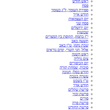
ראש חודש
פסח
ספירת העומר, ל"ג בעומר
חודש אייר
יום העצמאות
פסח שני
יום ירושלים
שבועות
י"ז בתמוז, תקופת בין המצרים
תשעה באב
שבת נחמו, ט"ו באב
אלול, חגי תשרי, ימים נוראים
ראש השנה
צום גדליה
יום הכיפורים
סוכות, שמחת תורה
חודש כסלו, חנוכה
עשרה בטבת
ט"ו בשבט
חודש אדר
פרשת שקלים
פרשת זכור
פורים
פרשת פרה
פרשת החודש