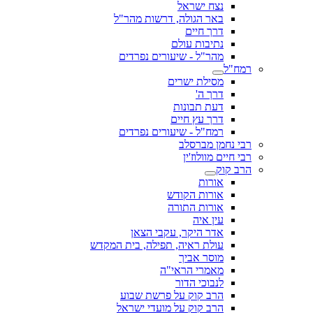
נצח ישראל
באר הגולה, דרשות מהר"ל
דרך חיים
נתיבות עולם
מהר"ל - שיעורים נפרדים
רמח"ל
מסילת ישרים
דרך ה'
דעת תבונות
דרך עץ חיים
רמח"ל - שיעורים נפרדים
רבי נחמן מברסלב
רבי חיים מוולוז'ין
הרב קוק
אורות
אורות הקודש
אורות התורה
עין איה
אדר היקר, עקבי הצאן
עולת ראיה, תפילה, בית המקדש
מוסר אביך
מאמרי הראי"ה
לנבוכי הדור
הרב קוק על פרשת שבוע
הרב קוק על מועדי ישראל