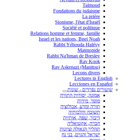
Talmoud
Fondations du judaisme
La prière
Sionisme, l'état d'Israël
Société et politique
Relations homme et femme, famille
Israel et les nations, Bnei Noah
Rabbi Yéhouda Halévy
Maimonide
Rabbi Na'hman de Breslev
Rav Kook
(Rav Askenazi (Manitou
Leçons divers
Lectures in English
Lecciones en Español
שיעורים נפרדים - שונות
אמונה, יסודות התורה
מוסר, מידות
תורה ומדע, אבולוציה
תשובה והלכותיה
דיבור, שפה, אותיות
חברה, אקטואליה
תהליך הגאולה וציונות
ישראל והגוים, בני נח