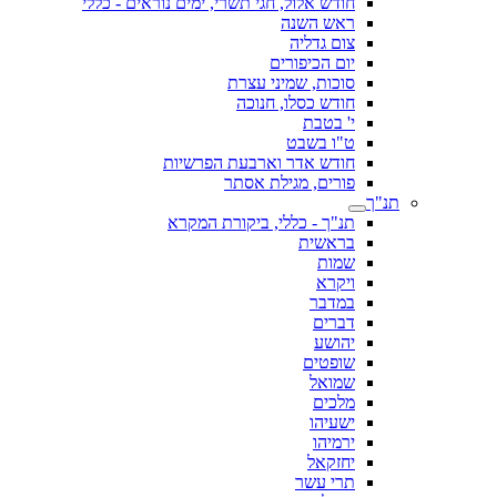
חודש אלול, חגי תשרי, ימים נוראים - כללי
ראש השנה
צום גדליה
יום הכיפורים
סוכות, שמיני עצרת
חודש כסלו, חנוכה
י' בטבת
ט"ו בשבט
חודש אדר וארבעת הפרשיות
פורים, מגילת אסתר
תנ"ך
תנ"ך - כללי, ביקורת המקרא
בראשית
שמות
ויקרא
במדבר
דברים
יהושע
שופטים
שמואל
מלכים
ישעיהו
ירמיהו
יחזקאל
תרי עשר