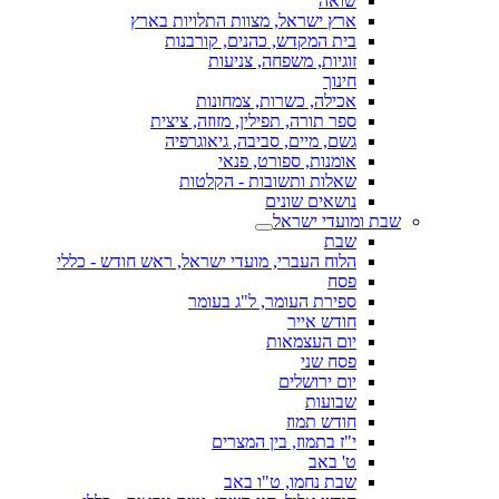
שואה
ארץ ישראל, מצוות התלויות בארץ
בית המקדש, כהנים, קורבנות
זוגיות, משפחה, צניעות
חינוך
אכילה, כשרות, צמחונות
ספר תורה, תפילין, מזוזה, ציצית
גשם, מיים, סביבה, גיאוגרפיה
אומנות, ספורט, פנאי
שאלות ותשובות - הקלטות
נושאים שונים
שבת ומועדי ישראל
שבת
הלוח העברי, מועדי ישראל, ראש חודש - כללי
פסח
ספירת העומר, ל"ג בעומר
חודש אייר
יום העצמאות
פסח שני
יום ירושלים
שבועות
חודש תמוז
י"ז בתמוז, בין המצרים
ט' באב
שבת נחמו, ט"ו באב