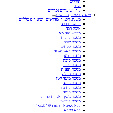
תהילים
איוב
נ"ך - שיעורים נפרדים
משנה, תלמוד, מדרשים
משנה, תלמוד, מדרשים - שיעורים כלליים
בראשית רבה
איכה רבה
מדרש תנחומא
מסכת ברכות
מסכת שבת
מסכת פסחים
מסכת ראש השנה
מסכת יומא
מסכת סוכה
מסכת ביצה
מסכת תענית
מסכת מגילה
מסכת מועד קטן
מסכת חגיגה
מסכת כתובות
מסכת סוטה
מסכת גיטין - אגדות החורבן
מסכת קידושין
בבא מציעא - תנורו של עכנאי
בבא בתרא