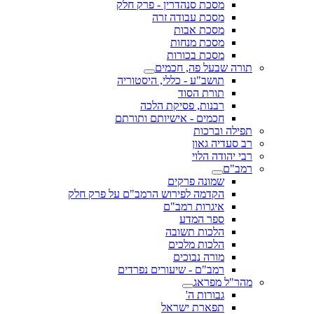
מסכת סנהדרין - פרק חלק
מסכת עבודה זרה
מסכת אבות
מסכת מנחות
מסכת בכורות
תורה שבעל פה, חכמים
תושב"ע - כללי, היסטוריה
תורת הסוד
רבנות, פסיקת הלכה
חכמים - אישיותם ותורתם
תפילה וברכות
רב סעדיה גאון
רבי יהודה הלוי
רמב"ם
שמונה פרקים
הקדמה לפירוש הרמב"ם על פרק חלק
איגרות רמב"ם
ספר המדע
הלכות תשובה
הלכות מלכים
מורה נבוכים
רמב"ם - שיעורים נפרדים
מהר"ל מפראג
גבורות ה'
תפארת ישראל