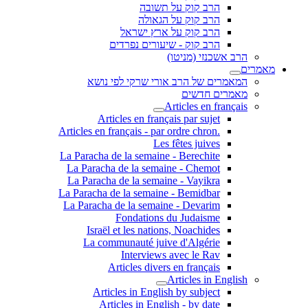
הרב קוק על תשובה
הרב קוק על הגאולה
הרב קוק על ארץ ישראל
הרב קוק - שיעורים נפרדים
הרב אשכנזי (מניטו)
מאמרים
המאמרים של הרב אורי שרקי לפי נושא
מאמרים חדשים
Articles en français
Articles en français par sujet
.Articles en français - par ordre chron
Les fêtes juives
La Paracha de la semaine - Berechite
La Paracha de la semaine - Chemot
La Paracha de la semaine - Vayikra
La Paracha de la semaine - Bemidbar
La Paracha de la semaine - Devarim
Fondations du Judaisme
Israël et les nations, Noachides
La communauté juive d'Algérie
Interviews avec le Rav
Articles divers en français
Articles in English
Articles in English by subject
Articles in English - by date