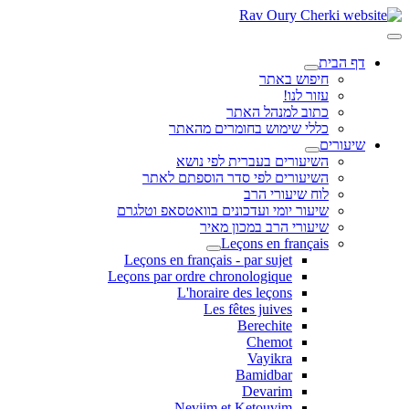
דף הבית
חיפוש באתר
עזור לנו!
כתוב למנהל האתר
כללי שימוש בחומרים מהאתר
שיעורים
השיעורים בעברית לפי נושא
השיעורים לפי סדר הוספתם לאתר
לוח שיעורי הרב
שיעור יומי ועדכונים בוואטסאפ וטלגרם
שיעורי הרב במכון מאיר
Leçons en français
Leçons en français - par sujet
Leçons par ordre chronologique
L'horaire des leçons
Les fêtes juives
Berechite
Chemot
Vayikra
Bamidbar
Devarim
Neviim et Ketouvim