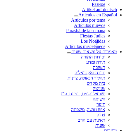
Разное
Artikel auf deutsch
Artículos en Español
Artículos por tema
Artículos nuevos
Parashá de la semana
Fiestas Judías
Los Noájidas
Artículos misceláneos
מאמרים על נושאים שונים
יסודות התורה
תורה ומדע
תשובה
חברה ואקטואליה
תהליך הגאולה, ציונות
בית מקדש
שמיטה
ישראל והגוים, בני נח, ע"ז
השואה
חינוך
איש ואשה, משפחה
צחוק
ראינות עם הרב
שונות
מועדים