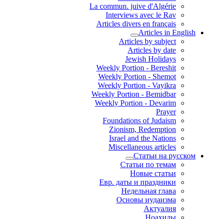
La commun. juive d'Algérie
Interviews avec le Rav
Articles divers en français
Articles in English
Articles by subject
Articles by date
Jewish Holidays
Weekly Portion - Bereshit
Weekly Portion - Shemot
Weekly Portion - Vayikra
Weekly Portion - Bemidbar
Weekly Portion - Devarim
Prayer
Foundations of Judaism
Zionism, Redemption
Israel and the Nations
Miscellaneous articles
Статьи на русском
Статьи по темам
Новые статьи
Евр. даты и праздники
Недельная глава
Основы иудаизма
Актуалия
Ноахиды