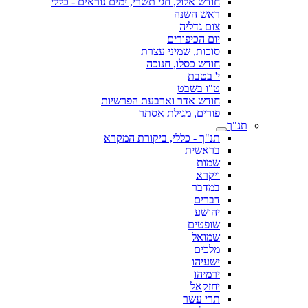
חודש אלול, חגי תשרי, ימים נוראים - כללי
ראש השנה
צום גדליה
יום הכיפורים
סוכות, שמיני עצרת
חודש כסלו, חנוכה
י' בטבת
ט"ו בשבט
חודש אדר וארבעת הפרשיות
פורים, מגילת אסתר
תנ"ך
תנ"ך - כללי, ביקורת המקרא
בראשית
שמות
ויקרא
במדבר
דברים
יהושע
שופטים
שמואל
מלכים
ישעיהו
ירמיהו
יחזקאל
תרי עשר