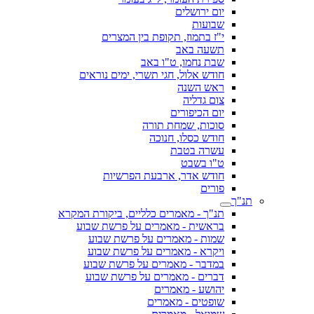
יום ירושלים
שבועות
י"ז בתמוז, תקופת בין המצרים
תשעה באב
שבת נחמו, ט"ו באב
חודש אלול, חגי תשרי, ימים נוראים
ראש השנה
צום גדליה
יום הכיפורים
סוכות, שמחת תורה
חודש כסלו, חנוכה
עשרה בטבת
ט"ו בשבט
חודש אדר, ארבעת הפרשיות
פורים
תנ"ך
תנ"ך - מאמרים כלליים, ביקורת המקרא
בראשית - מאמרים על פרשת שבוע
שמות - מאמרים על פרשת שבוע
ויקרא - מאמרים על פרשת שבוע
במדבר - מאמרים על פרשת שבוע
דברים - מאמרים על פרשת שבוע
יהושע - מאמרים
שופטים - מאמרים