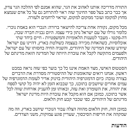
התורה מדריכה אותנו לאהוב את הגר, שהוא אמנם לפי ההלכה הגר צדק,
אך כבר כתב בעל ספר החינוך שזה ראוי להתרחב גם על כל אדם שנמצא
מחוץ למקומו ועובר ממקום למקום, שראוי לרחמים ולעזרה.
מכל מקום, נקודה אחת צריכה להישאר ברורה: הנכרי הוא באמת נוכרי.
כלומר גורלו של עם ישראל נתון בידי עצמו. היום נבנית חברה שבה,
דה-פקטו - מעבר לטענות הלאומיות והמשפטיות - חיים ביחד שתי
אוכלוסיות, כשהאחת מכירה בעצמה כשולטת בארץ, דהיינו עם ישראל
שיודע שזאת המדינה של היהודים, והשניה החיה בחסותו של עם ישראל,
ולפעמים מתקשה לקבל את עובדת היותה של המדינה הזאת מדינתם של
היהודים.
הסטטוס האישי, מצד האמת איננו כל כך בוער כפי שזה נראה במבט
ראשון. אנחנו רואים שהאומנות של ההיסטוריה מסדרת את הדברים
בצורה טובה: כיום הדמוגרפיה היהודית בזינוק אדיר לעומת הדמוגרפיה של
עמים אחרים שיושבים בתוכנו, כך שבבוא הזמן לא יהיה כל קושי לספח
את יהודה, את השומרון ואת עזה, ובאותו זמן להעניק אזרחות שווה לכל
אשר בתוכנו, כמובן אם הוא מקבל את עובדת היות מדינת ישראל
מדינתם של היהודים, כפי שכבר קבע חוק הלאום.
במובן הזה, חוק הלאום מהווה הצלה עבור הנוכרי שיושב בארץ, וזה מה
שמקהה את חריפות הסיכסוך, שעדיין פוגע עמוקות, משני הצדדים.
הודעות