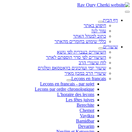
דף הבית
חיפוש באתר
עזור לנו!
כתוב למנהל האתר
כללי שימוש בחומרים מהאתר
שיעורים
השיעורים בעברית לפי נושא
השיעורים לפי סדר הוספתם לאתר
לוח שיעורי הרב
שיעור יומי ועדכונים בוואטסאפ וטלגרם
שיעורי הרב במכון מאיר
Leçons en français
Leçons en français - par sujet
Leçons par ordre chronologique
L'horaire des leçons
Les fêtes juives
Berechite
Chemot
Vayikra
Bamidbar
Devarim
Neviim et Ketouvim