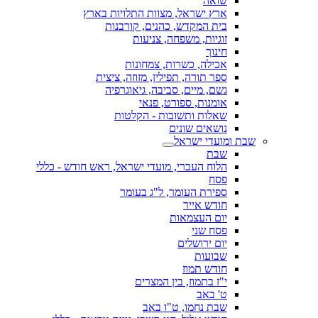
שואה
ארץ ישראל, מצוות התלויות בארץ
בית המקדש, כהנים, קורבנות
זוגיות, משפחה, צניעות
חינוך
אכילה, כשרות, צמחונות
ספר תורה, תפילין, מזוזה, ציצית
גשם, מיים, סביבה, גיאוגרפיה
אומנות, ספורט, פנאי
שאלות ותשובות - הקלטות
נושאים שונים
שבת ומועדי ישראל
שבת
הלוח העברי, מועדי ישראל, ראש חודש - כללי
פסח
ספירת העומר, ל"ג בעומר
חודש אייר
יום העצמאות
פסח שני
יום ירושלים
שבועות
חודש תמוז
י"ז בתמוז, בין המצרים
ט' באב
שבת נחמו, ט"ו באב