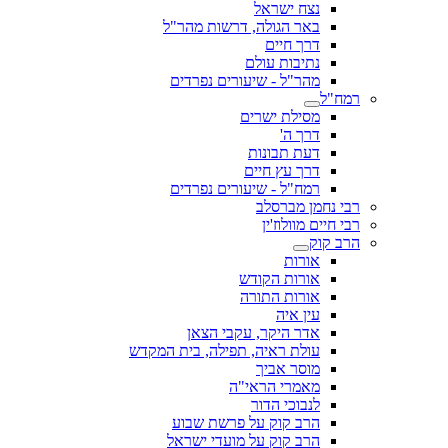
נצח ישראל
באר הגולה, דרשות מהר"ל
דרך חיים
נתיבות עולם
מהר"ל - שיעורים נפרדים
רמח"ל
מסילת ישרים
דרך ה'
דעת תבונות
דרך עץ חיים
רמח"ל - שיעורים נפרדים
רבי נחמן מברסלב
רבי חיים מוולוז'ין
הרב קוק
אורות
אורות הקודש
אורות התורה
עין איה
אדר היקר, עקבי הצאן
עולת ראיה, תפילה, בית המקדש
מוסר אביך
מאמרי הראי"ה
לנבוכי הדור
הרב קוק על פרשת שבוע
הרב קוק על מועדי ישראל