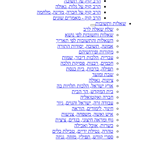
הרב קוק על תשובה
הרב קוק על גלות, גאולה
הרב קוק על חברה, מדינה, מלחמה
הרב קוק - מאמרים שונים
שאלות ותשובות
שלח שאלה לרב
שאלות ותשובות לפי נושא
השאלות והתשובות לפי תאריך
אמונה, תשובה, יסודות התורה
מקורות ופירושיהם
עברית, הלכות דיבור, שמות
חכמים, רבנות, פסיקת הלכה
תפילה, ברכות, בית כנסת
שבת ומועד
ציונות, גאולה
ארץ ישראל, הלכות תלויות בה
בית המקדש, הר הבית
חברה ואקטואליה
עבודה זרה, ישראל והגוים, גיור
חינוך, לימודים, הוראה
איש ואשה, משפחה, צניעות
גוף ומראה חיצוני, בגדים, ציצית
כשרות, אוכל ואכילה
טהרה, נטילת ידיים, טבילת כלים
ספרי קודש, תפילין, מזוזה, גניזה