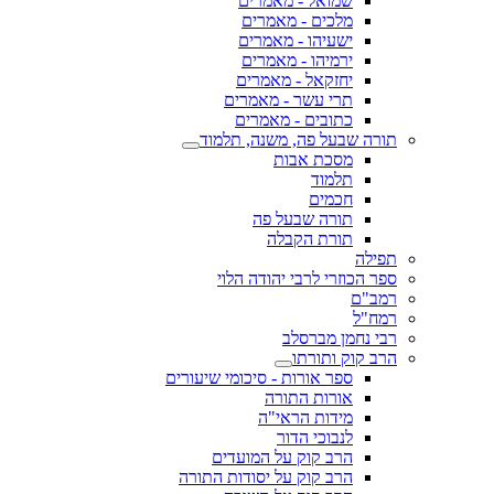
שמואל - מאמרים
מלכים - מאמרים
ישעיהו - מאמרים
ירמיהו - מאמרים
יחזקאל - מאמרים
תרי עשר - מאמרים
כתובים - מאמרים
תורה שבעל פה, משנה, תלמוד
מסכת אבות
תלמוד
חכמים
תורה שבעל פה
תורת הקבלה
תפילה
ספר הכוזרי לרבי יהודה הלוי
רמב"ם
רמח"ל
רבי נחמן מברסלב
הרב קוק ותורתו
ספר אורות - סיכומי שיעורים
אורות התורה
מידות הראי"ה
לנבוכי הדור
הרב קוק על המועדים
הרב קוק על יסודות התורה