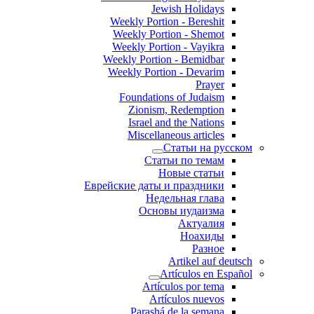
Jewish Holidays
Weekly Portion - Bereshit
Weekly Portion - Shemot
Weekly Portion - Vayikra
Weekly Portion - Bemidbar
Weekly Portion - Devarim
Prayer
Foundations of Judaism
Zionism, Redemption
Israel and the Nations
Miscellaneous articles
Статьи на русском
Статьи по темам
Новые статьи
Еврейские даты и праздники
Недельная глава
Основы иудаизма
Актуалия
Ноахиды
Разное
Artikel auf deutsch
Artículos en Español
Artículos por tema
Artículos nuevos
Parashá de la semana