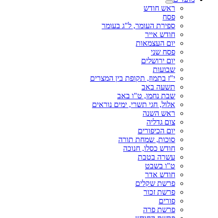
ראש חודש
פסח
ספירת העומר, ל"ג בעומר
חודש אייר
יום העצמאות
פסח שני
יום ירושלים
שבועות
י"ז בתמוז, תקופת בין המצרים
תשעה באב
שבת נחמו, ט"ו באב
אלול, חגי תשרי, ימים נוראים
ראש השנה
צום גדליה
יום הכיפורים
סוכות, שמחת תורה
חודש כסלו, חנוכה
עשרה בטבת
ט"ו בשבט
חודש אדר
פרשת שקלים
פרשת זכור
פורים
פרשת פרה