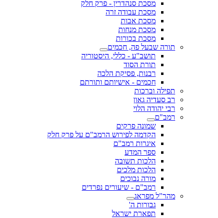
מסכת סנהדרין - פרק חלק
מסכת עבודה זרה
מסכת אבות
מסכת מנחות
מסכת בכורות
תורה שבעל פה, חכמים
תושב"ע - כללי, היסטוריה
תורת הסוד
רבנות, פסיקת הלכה
חכמים - אישיותם ותורתם
תפילה וברכות
רב סעדיה גאון
רבי יהודה הלוי
רמב"ם
שמונה פרקים
הקדמה לפירוש הרמב"ם על פרק חלק
איגרות רמב"ם
ספר המדע
הלכות תשובה
הלכות מלכים
מורה נבוכים
רמב"ם - שיעורים נפרדים
מהר"ל מפראג
גבורות ה'
תפארת ישראל