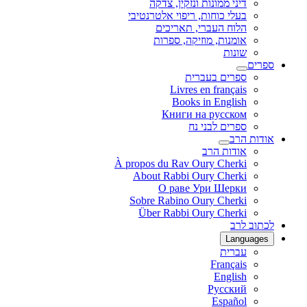
דיני ממונות ונזקין, צדקה
בעלי כוחות, ריפוי אלטרנטיבי
הלוח העברי, תאריכים
אומנות, מוזיקה, ספרות
שונות
ספרים
ספרים בעברית
Livres en français
Books in English
Книги на русском
ספרים לבני נח
אודות הרב
אודות הרב
À propos du Rav Oury Cherki
About Rabbi Oury Cherki
О раве Ури Шерки
Sobre Rabino Oury Cherki
Über Rabbi Oury Cherki
לכתוב לרב
Languages
עברית
Français
English
Русский
Español