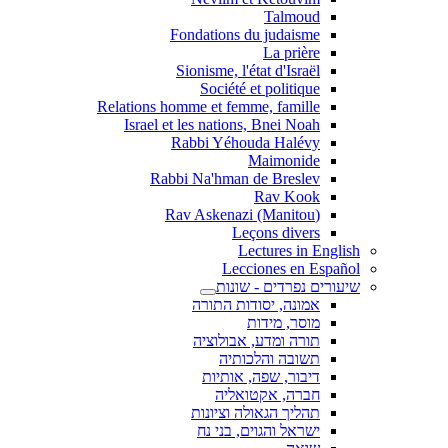
Talmoud
Fondations du judaisme
La prière
Sionisme, l'état d'Israël
Société et politique
Relations homme et femme, famille
Israel et les nations, Bnei Noah
Rabbi Yéhouda Halévy
Maimonide
Rabbi Na'hman de Breslev
Rav Kook
(Rav Askenazi (Manitou
Leçons divers
Lectures in English
Lecciones en Español
שיעורים נפרדים - שונות
אמונה, יסודות התורה
מוסר, מידות
תורה ומדע, אבולוציה
תשובה והלכותיה
דיבור, שפה, אותיות
חברה, אקטואליה
תהליך הגאולה וציונות
ישראל והגוים, בני נח