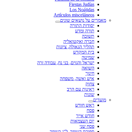
Fiestas Judías
Los Noájidas
Artículos misceláneos
מאמרים על נושאים שונים
יסודות התורה
תורה ומדע
תשובה
חברה ואקטואליה
תהליך הגאולה, ציונות
בית המקדש
שמיטה
ישראל והגוים, בני נח, עבודה זרה
השואה
חינוך
איש ואשה, משפחה
צחוק
ראינות עם הרב
שונות
מועדים
ראש חודש
פסח
חודש אייר
יום העצמאות
פסח שני
ספירת העומר, ל"ג בעומר