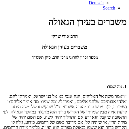
Deutsch
Search
משברים בעידן הגאולה
הרב אורי שרקי
משברים בעידן הגאולה
מספר זכרון להרוגי מרכז הרב, סיון תשס"ח
1. מה שמו?
"ויאמר משה אל האלוהים, הנה אנכי בא אל בני ישראל, ואמרתי להם:
'אלהי אבותיכם שלחני אליכם', ואמרו לי: 'מה שמו?' מה אומר אליהם?"
(שמות ג, יג). פירש הרב יהודה אשכנזי זצ"ל שבקשתו של משה היתה
לדעת איזה מבין שמותיו של הקדוש ברוך הוא מתגלה במהלך הגאולה. לפי
התשובה שיקבל הוא ידע אם התהליך יהיה קשה, אם השם יהיה של
מידת הדין, או שיהיה קל, אם מדובר בשם של רחמים. כידוע, גילה לו
הקדוש ברוך הוא ששמו בגאולת מצרים הוא הוי"ה, כלומר מידת הרחמים.