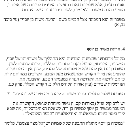
אוניברסלית, אלא שלמרות זאת בראשית הצעדים לבירורה של אמת זו,
מופיע בהכרח משבר בלאומיות, לשם בירור זהותה של היהדות.
משבר זה הוא המכונה אצל חכמינו בשם "הריגת משיח בן יוסף" (עי' סוכה
נב, א).
4. הריגת משיח בן יוסף
מקובל מרבותינו שהציונות המדינית היא התהליך של משיחיותו של יוסף,
המשביר, המדינאי, הפועל בקרב התרבות הכללית, היודע שבעים לשון.
משום כך גם אין להתפלא מחילוניותה של המדינה, שכן אין זה מתפקידה
להופיע את צדדי הקודש המתנשאים מעל הטבע, השייכים במהותם לדת,
כי אם לחשוף את הקדושה הגנוזה במעמקי הטבע, התובעת את
הנורמליות שבחיים (עיין אורות הקודש חלק ב, הקודש הכללי, פרק כג).
מפורסם שלפי התלמוד עתיד משיח זה ליהרג. מה טיבה של "הריגה" זו?
יש לרב קוק זצ"ל (באורות קס, ו) גישה מיוחדת לנושא, הקושרת את
המעבר ממשיח בן יוסף למשיח בן דוד, לשאלת האוניברסליות, מה שבא
לידי ביטוי בימינו בשמאלנות ואידיאולוגיית "הכפר הגלובאלי":
"במשיח בן יוסף מתגלה התכונה של לאומיות ישראל מצד עצמם", כלומר