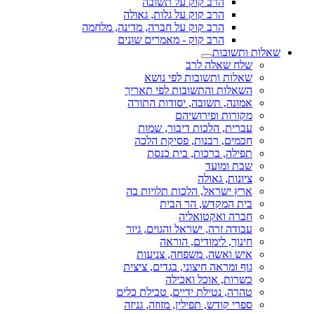
הרב קוק על תשובה
הרב קוק על גלות, גאולה
הרב קוק על חברה, מדינה, מלחמה
הרב קוק - מאמרים שונים
שאלות ותשובות
שלח שאלה לרב
שאלות ותשובות לפי נושא
השאלות והתשובות לפי תאריך
אמונה, תשובה, יסודות התורה
מקורות ופירושיהם
עברית, הלכות דיבור, שמות
חכמים, רבנות, פסיקת הלכה
תפילה, ברכות, בית כנסת
שבת ומועד
ציונות, גאולה
ארץ ישראל, הלכות תלויות בה
בית המקדש, הר הבית
חברה ואקטואליה
עבודה זרה, ישראל והגוים, גיור
חינוך, לימודים, הוראה
איש ואשה, משפחה, צניעות
גוף ומראה חיצוני, בגדים, ציצית
כשרות, אוכל ואכילה
טהרה, נטילת ידיים, טבילת כלים
ספרי קודש, תפילין, מזוזה, גניזה