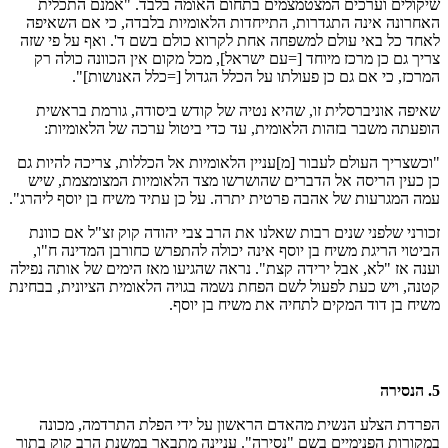
שיקולים וערכים המצטמצמים בתחום האומה בלבד. "אמנם התכלית
האחרונה אינה התגדרות, התייחדות הלאומיות בלבדה, כי אם השאיפה
לאחד כל באי עולם למשפחה אחת לקרוא כולם בשם ד'. ואף על פי שזה
צריך גם כן מרכז מיוחד [=עם ישראל], מכל מקום אין הכוונה כולה רק
המרכז, כי אם גם כן פעולתו על הכלל הגדול [=כלל האנושות]".
שאיפה אוניברסלית זו, שהיא נטיה של קודש ביסודה, גורמת בראשית
הופעתה משבר בזהות הלאומית, עד כדי ביטול ערכה של הלאומיות:
"וכשצריך העולם לעבור [מ]עניין הלאומיות אל הכללות, צריכה להיות גם
כן כעין הריסה אל הדברים שהושרשו מצד הלאומיות המצומצמת, שיש
עמה המגרעות של אהבה פרטית יתרה. על כן עתיד משיח בן יוסף ליהרג".
זכורני שלפני שנים רבות שאלנו את הרב צבי יהודה קוק זצ"ל אם כוונת
הביטוי הריגת משיח בן יוסף אינה יכולה להתפרש כחורבן המדינה ח"ו,
וענה אז "לא, אבל ירידה קצת". נראה שהגיעו מאז הימים של אותה נפילה
קטנה, ויש כעת לפעול לשם הפחת נשמה בגויה הלאומית הציונית, בבחינת
משיח בן דוד המקים לתחיה את משיח בן יוסף.
5. הנסירה
הפרדת הצלע הנשית מהאדם הראשון על ידי הפלת התרדמה, מכונה
במקורות הפנימיים בשם "נסירה". עניינה מתבאר במשנת הרב קוק בתור