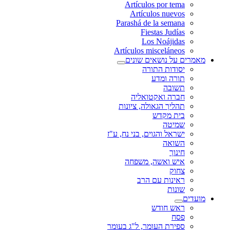
Artículos por tema
Artículos nuevos
Parashá de la semana
Fiestas Judías
Los Noájidas
Artículos misceláneos
מאמרים על נושאים שונים
יסודות התורה
תורה ומדע
תשובה
חברה ואקטואליה
תהליך הגאולה, ציונות
בית מקדש
שמיטה
ישראל והגוים, בני נח, ע"ז
השואה
חינוך
איש ואשה, משפחה
צחוק
ראינות עם הרב
שונות
מועדים
ראש חודש
פסח
ספירת העומר, ל"ג בעומר