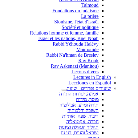
Talmoud
Fondations du judaisme
La prière
Sionisme, l'état d'Israël
Société et politique
Relations homme et femme, famille
Israel et les nations, Bnei Noah
Rabbi Yéhouda Halévy
Maimonide
Rabbi Na'hman de Breslev
Rav Kook
(Rav Askenazi (Manitou
Leçons divers
Lectures in English
Lecciones en Español
שיעורים נפרדים - שונות
אמונה, יסודות התורה
מוסר, מידות
תורה ומדע, אבולוציה
תשובה והלכותיה
דיבור, שפה, אותיות
חברה, אקטואליה
תהליך הגאולה וציונות
ישראל והגוים, בני נח