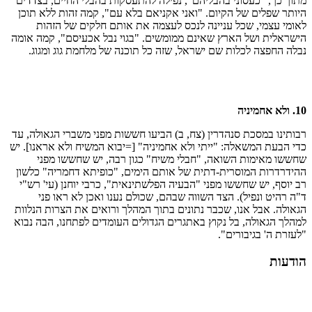
מתוך כך, "כעסוני בהבליהם", נפילה להתעסקות בהבלי החיים, בצדדים
היותר שפלים של הקיום. "ואני אקניאם בלא עם", קמה זהות ללא תוכן
לאומי עצמי, שכל עניינה לנכס לעצמה את אותם חלקים של הזהות
הישראלית ושל הארץ שאינם ממומשים. "בגוי נבל אכעיסם", קמה אומה
נבלה החפצה לכלות שם ישראל, שזה כל תוכנה של מלחמת גוג ומגוג.
10. ולא אחמיניה
רבותינו במסכת סנהדרין (צח, ב) הביעו חששות מפני משברי הגאולה, עד
כדי הבעת המשאלה: "ייתי ולא אחמיניה" [=יבוא המשיח ולא אראנו]. יש
שחששו מאימות השואה, "חבלי משיח" כגון רבה, יש שחששו מפני
ההידרדרות המוסרית-דתית של אותם הימים, "כופיתא דחמריה" כלשון
רב יוסף, יש שחששו מפני "הבעיה הפלשתינאית", כרבי יוחנן (עי' רש"י
ד"ה רהיט ונפיל). הצד השווה שבהם, שכולם נענו ואכן לא ראו פני
הגאולה. אבל אנו, שכבר נתונים בתוך המהלך ורואים את הצרות הנלוות
למהלך הגאולה, בל נקוץ באתגרים הגדולים העומדים לפתחנו, הבה נבוא
"לעזרת ה' בגיבורים".
הודעות