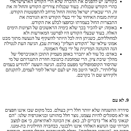
בקודש: יש להפנים את ההכרה שלא הרי הקודש הארצישראלי
כהרי הקודש שבגלות. בעוד שבגלות צוררים הקודש והחול זה את
זה, הרי שבארץ ישראל מהווה החול מרחב להתפשטות הקודש.
זניחת מגמת האיחוד על ידי בעלי הקודש היא הגורמת את
התבצרות החול בעמדתו ובחפצו לבלע את הקודש.
באומה: יש להכיר בכך שלא כימיה הראשונים של הציונות הימים
האלה. בעוד שבעלי הקודש היו לפרשני המאורעות ולא
למחולליהם, כשניתן היה לכל היותר להשקיף על הנעשה מתוך מבט
אמוני עילאי של "הקודש העליון" (אורות עב), הגיעה העת לנטילת
הגה ההנהגה המדינית על ידי בעלי האמונה.
באדם: כל עוד לא יתברר באופן מעמיק התוכן האוניברסלי של
מהלך שיבת ציון, הרי שמוזמנת כתגובה חוזרת התנגדותם של מי
שהיסוד הקוסמופוליטי מפעם בלבם. הגיעה השעה "להודיע בעמים
עלילותיו", לבאר היטב מה יש לעם ישראל לומר לעמים, לתקנתם
ולקידוש שם ה' בקרבם.
9. לא עם
סידרה ההשגחה שלא יוותר חלל ריק בעולם. בכל מקום שבו איננו חפצים
או לא מסוגלים להיות עצמנו, נוצר חלל בזהותנו ובגיאוגרפיה שלנו: "הם
קנאוני בלא אל" (דברים לב, כא). אין הכוונה לאתיאיזם, כי אם למצב
חברתי שבו הנושא האלוהי איננו רלבנטי, כבחברה החילונית בת-זמננו.