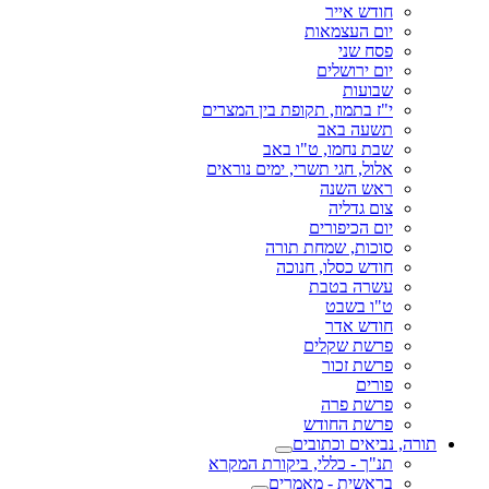
חודש אייר
יום העצמאות
פסח שני
יום ירושלים
שבועות
י"ז בתמוז, תקופת בין המצרים
תשעה באב
שבת נחמו, ט"ו באב
אלול, חגי תשרי, ימים נוראים
ראש השנה
צום גדליה
יום הכיפורים
סוכות, שמחת תורה
חודש כסלו, חנוכה
עשרה בטבת
ט"ו בשבט
חודש אדר
פרשת שקלים
פרשת זכור
פורים
פרשת פרה
פרשת החודש
תורה, נביאים וכתובים
תנ"ך - כללי, ביקורת המקרא
בראשית - מאמרים