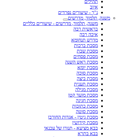
תהילים
איוב
נ"ך - שיעורים נפרדים
משנה, תלמוד, מדרשים
משנה, תלמוד, מדרשים - שיעורים כלליים
בראשית רבה
איכה רבה
מדרש תנחומא
מסכת ברכות
מסכת שבת
מסכת פסחים
מסכת ראש השנה
מסכת יומא
מסכת סוכה
מסכת ביצה
מסכת תענית
מסכת מגילה
מסכת מועד קטן
מסכת חגיגה
מסכת כתובות
מסכת סוטה
מסכת גיטין - אגדות החורבן
מסכת קידושין
בבא מציעא - תנורו של עכנאי
בבא בתרא