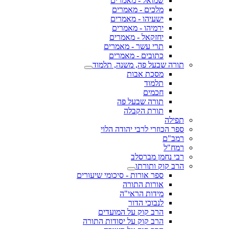
שמואל - מאמרים
מלכים - מאמרים
ישעיהו - מאמרים
ירמיהו - מאמרים
יחזקאל - מאמרים
תרי עשר - מאמרים
כתובים - מאמרים
תורה שבעל פה, משנה, תלמוד
מסכת אבות
תלמוד
חכמים
תורה שבעל פה
תורת הקבלה
תפילה
ספר הכוזרי לרבי יהודה הלוי
רמב"ם
רמח"ל
רבי נחמן מברסלב
הרב קוק ותורתו
ספר אורות - סיכומי שיעורים
אורות התורה
מידות הראי"ה
לנבוכי הדור
הרב קוק על המועדים
הרב קוק על יסודות התורה