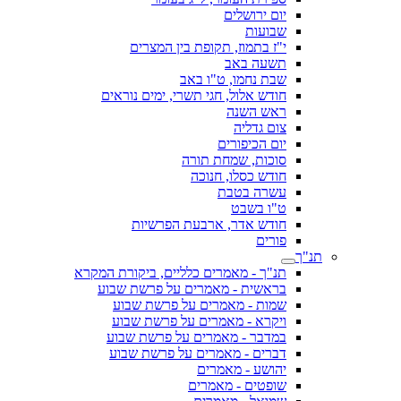
יום ירושלים
שבועות
י"ז בתמוז, תקופת בין המצרים
תשעה באב
שבת נחמו, ט"ו באב
חודש אלול, חגי תשרי, ימים נוראים
ראש השנה
צום גדליה
יום הכיפורים
סוכות, שמחת תורה
חודש כסלו, חנוכה
עשרה בטבת
ט"ו בשבט
חודש אדר, ארבעת הפרשיות
פורים
תנ"ך
תנ"ך - מאמרים כלליים, ביקורת המקרא
בראשית - מאמרים על פרשת שבוע
שמות - מאמרים על פרשת שבוע
ויקרא - מאמרים על פרשת שבוע
במדבר - מאמרים על פרשת שבוע
דברים - מאמרים על פרשת שבוע
יהושע - מאמרים
שופטים - מאמרים