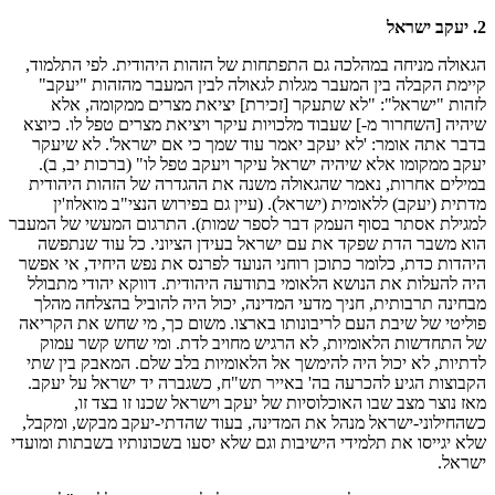
2. יעקב ישראל
הגאולה מניחה במהלכה גם התפתחות של הזהות היהודית. לפי התלמוד,
קיימת הקבלה בין המעבר מגלות לגאולה לבין המעבר מהזהות "יעקב"
לזהות "ישראל": "לא שתעקר [זכירת] יציאת מצרים ממקומה, אלא
שיהיה [השחרור מ-] שעבוד מלכויות עיקר ויציאת מצרים טפל לו. כיוצא
בדבר אתה אומר: 'לא יעקב יאמר עוד שמך כי אם ישראל'. לא שיעקר
יעקב ממקומו אלא שיהיה ישראל עיקר ויעקב טפל לו" (ברכות יב, ב).
במילים אחרות, נאמר שהגאולה משנה את ההגדרה של הזהות היהודית
מדתית (יעקב) ללאומית (ישראל). (עיין גם בפירוש הנצי"ב מואלוז'ין
למגילת אסתר בסוף העמק דבר לספר שמות). התרגום המעשי של המעבר
הוא משבר הדת שפקד את עם ישראל בעידן הציוני. כל עוד שנתפשה
היהדות כדת, כלומר כתוכן רוחני הנועד לפרנס את נפש היחיד, אי אפשר
היה להעלות את הנושא הלאומי בתודעה היהודית. דווקא יהודי מתבולל
מבחינה תרבותית, חניך מדעי המדינה, יכול היה להוביל בהצלחה מהלך
פוליטי של שיבת העם לריבונותו בארצו. משום כך, מי שחש את הקריאה
של התחדשות הלאומיות, לא הרגיש מחויב לדת. ומי שחש קשר עמוק
לדתיות, לא יכול היה להימשך אל הלאומיות בלב שלם. המאבק בין שתי
הקבוצות הגיע להכרעה בה' באייר תש"ח, כשגברה יד ישראל על יעקב.
מאז נוצר מצב שבו האוכלוסיות של יעקב וישראל שכנו זו בצד זו,
כשהחילוני-ישראל מנהל את המדינה, בעוד שהדתי-יעקב מבקש, ומקבל,
שלא יגייסו את תלמידי הישיבות וגם שלא יסעו בשכונותיו בשבתות ומועדי
ישראל.