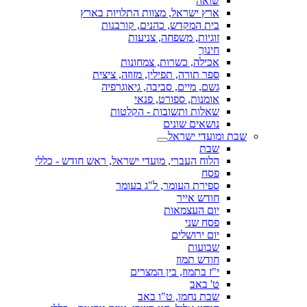
שואה
ארץ ישראל, מצוות התלויות בארץ
בית המקדש, כהנים, קורבנות
זוגיות, משפחה, צניעות
חינוך
אכילה, כשרות, צמחונות
ספר תורה, תפילין, מזוזה, ציצית
גשם, מיים, סביבה, גיאוגרפיה
אומנות, ספורט, פנאי
שאלות ותשובות - הקלטות
נושאים שונים
שבת ומועדי ישראל
שבת
הלוח העברי, מועדי ישראל, ראש חודש - כללי
פסח
ספירת העומר, ל"ג בעומר
חודש אייר
יום העצמאות
פסח שני
יום ירושלים
שבועות
חודש תמוז
י"ז בתמוז, בין המצרים
ט' באב
שבת נחמו, ט"ו באב