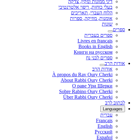
דיני ממונות ונזקין, צדקה
בעלי כוחות, ריפוי אלטרנטיבי
הלוח העברי, תאריכים
אומנות, מוזיקה, ספרות
שונות
ספרים
ספרים בעברית
Livres en français
Books in English
Книги на русском
ספרים לבני נח
אודות הרב
אודות הרב
À propos du Rav Oury Cherki
About Rabbi Oury Cherki
О раве Ури Шерки
Sobre Rabino Oury Cherki
Über Rabbi Oury Cherki
לכתוב לרב
Languages
עברית
Français
English
Русский
Español