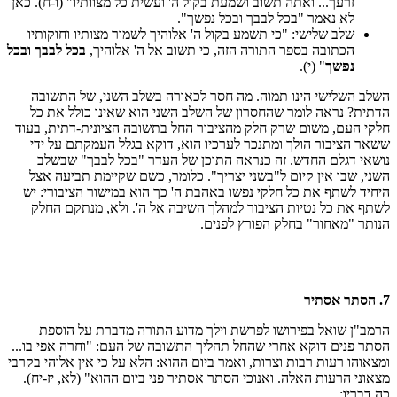
זרעך... ואתה תשוב ושמעת בקול ה' ועשית כל מצוותיו" (ו-ח). כאן
לא נאמר "בכל לבבך ובכל נפשך".
שלב שלישי: "כי תשמע בקול ה' אלוהיך לשמור מצותיו וחוקותיו
הכתובה בספר התורה הזה, כי תשוב אל ה' אלוהיך,
בכל לבבך ובכל
נפשך
" (י).
השלב השלישי הינו תמוה. מה חסר לכאורה בשלב השני, של התשובה
הדתית? נראה לומר שהחסרון של השלב השני הוא שאינו כולל את כל
חלקי העם, משום שרק חלק מהציבור החל בתשובה הציונית-דתית, בעוד
ששאר הציבור הולך ומתנכר לערכיו הוא, דוקא בגלל העמקתם על ידי
נושאי דגלם החדש. זה כנראה התוכן של העדר "בכל לבבך" שבשלב
השני, שבו אין קיום ל"בשני יצריך". כלומר, כשם שקיימת תביעה אצל
היחיד לשתף את כל חלקי נפשו באהבת ה' כך הוא במישור הציבורי: יש
לשתף את כל נטיות הציבור למהלך השיבה אל ה'. ולא, מנתקם החלק
הנותר "מאחור" בחלק הפורץ לפנים.
7. הסתר אסתיר
הרמב"ן שואל בפירושו לפרשת וילך מדוע התורה מדברת על הוספת
הסתר פנים דוקא אחרי שהחל תהליך התשובה של העם: "וחרה אפי בו...
ומצאוהו רעות רבות וצרות, ואמר ביום ההוא: הלא על כי אין אלוהי בקרבי
מצאוני הרעות האלה. ואנוכי הסתר אסתיר פני ביום ההוא" (לא, יז-יח).
כה דבריו: