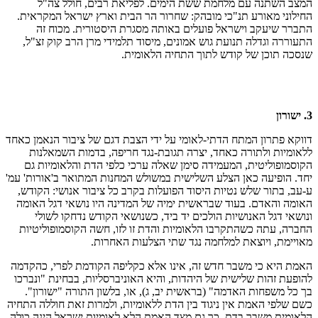
המצב השתנה עם מלחמת ששת הימים. לפליאת רבים, חולל צה"ל
החילוני מאורע תנ"כי מובהק: שחרור הר הבית וארץ ישראל המקראית.
התברר שיעקב וישראל פועלים באותה מסגרת היסטורית. מכוח זה
התעוררה וגדלה תנועת גוש אמונים, מיסוד תלמידי מרן הרב קוק זצ"ל,
שנסכה תוכן של קודש לתוך התחיה הלאומית.
3. ישורון
דווקא פתרון המתח הדתי-לאומי על ידי הצבת דגם של ציבור הנאמן כאחד
ללאומיות ולתורה כאחד, יצרה תגובת-נגד חריפה, בדמות השמאלנות
הקוסמופוליטית, המעמידה סימן שאלה ערכי כלפי הדת והלאומיות גם
יחד. הופיעה כאן הצלע השלישית במשולש המחנות המתואר ב'אורות' עמ'
ע-עב, בתור שלש נטיות היסוד הפועלות בקרב כל ציבור אנושי: הקודש,
האומה והאדם. בעוד שבראשית ימיה של המדינה היו נושאי דגל האומה
ונושאי דגל האנושיות הולכים יד ביד, כשנושאי הקודש נדחקו לשולי
החברה, עתה כשהתקרבו הלאומיות והדת זו לזו, חשה הקוסמופוליטיות
מאויימת, ויוצאת למלחמה נגד שתי הצלעות האחרות.
האמת היא כי משבר חדש זה, אינו אלא כקליפה הקודמת לפרי, כהקדמה
להופעת זהות שלישית של היהדות, והיא האוניברסליות, בבחינת "ונברכו
בך כל משפחות האדמה" (בראשית יב, ג), או, בלשון התורה "ישורון".
כשם שלפי האמת אין ניגוד בין הדת ללאומיות, ולמרות זאת חוללה התחיה
הלאומית משבר בדת, כך גם מצד האמת הלא לאומיות ישראל הינה כולה