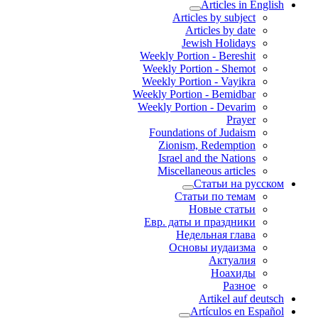
Articles in English
Articles by subject
Articles by date
Jewish Holidays
Weekly Portion - Bereshit
Weekly Portion - Shemot
Weekly Portion - Vayikra
Weekly Portion - Bemidbar
Weekly Portion - Devarim
Prayer
Foundations of Judaism
Zionism, Redemption
Israel and the Nations
Miscellaneous articles
Статьи на русском
Статьи по темам
Новые статьи
Евр. даты и праздники
Недельная глава
Основы иудаизма
Актуалия
Ноахиды
Разное
Artikel auf deutsch
Artículos en Español