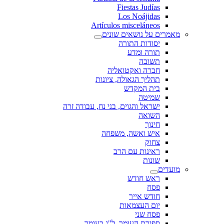
Fiestas Judías
Los Noájidas
Artículos misceláneos
מאמרים על נושאים שונים
יסודות התורה
תורה ומדע
תשובה
חברה ואקטואליה
תהליך הגאולה, ציונות
בית המקדש
שמיטה
ישראל והגוים, בני נח, עבודה זרה
השואה
חינוך
איש ואשה, משפחה
צחוק
ראינות עם הרב
שונות
מועדים
ראש חודש
פסח
חודש אייר
יום העצמאות
פסח שני
ספירת העומר, ל"ג בעומר