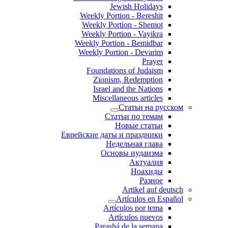
Jewish Holidays
Weekly Portion - Bereshit
Weekly Portion - Shemot
Weekly Portion - Vayikra
Weekly Portion - Bemidbar
Weekly Portion - Devarim
Prayer
Foundations of Judaism
Zionism, Redemption
Israel and the Nations
Miscellaneous articles
Статьи на русском
Статьи по темам
Новые статьи
Еврейские даты и праздники
Недельная глава
Основы иудаизма
Актуалия
Ноахиды
Разное
Artikel auf deutsch
Artículos en Español
Artículos por tema
Artículos nuevos
Parashá de la semana