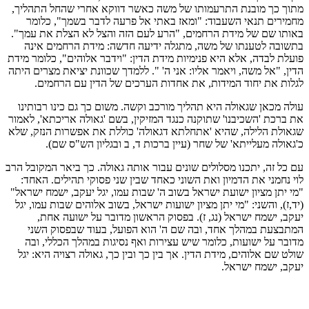
מתוך כך מובנת התרעמותו של משה כאשר דווקא אחרי שהחל התהליך,
מחמירים תנאי השעבוד: "ומאז באתי אל פרעה לדבר בשמך", כלומר
באותו שם של מידת הרחמים, "הרע לעם הזה והצל לא הצלת את עמך".
בתשובה לטענתו של משה, מתגלה ידיעה חדשה: מידת הרחמים אינה
פועלת לבדה, אלא היא פנימיות מידת הדין: "וידבר אלוהים", כלומר מידת
הדין, "אל משה, ויאמר אליו: אני ה' ". ללמדך שכוונת יציאת מצרים היתה
לגלות את יחוד המידות, את אחדות הערכים של הדין עם הרחמים.
עולה מכאן שגאולה היא תהליך מורכב וקשה. משום כך גם כינו רבותינו
את ברכת 'השכיבנו' שתוקנה כנגד המזיקין, בשם 'גאולה אריכתא', לאמור
שגאולת הלילה, שהיא 'אתחלתא דגאולה' כוללת את אפשרות הנזק, שלא
כ'גאולה מעלייתא' של שחר (עיין ברכות ד, ב ובגליון הש"ס שם).
עם כל זה, יתכנו מסלולים שונים עבור אותה גאולה. כך ביאר המקובל הרב
לוי נחמני את הדמיון ואת השוני כאחד שבין שני פסוקי תהילים. האחד:
"מי יתן מציון ישועת ישראל בשוב ה' שבות עמו, יגל יעקב, ישמח ישראל"
(יד,ז), והשני: "מי יתן מציון ישועות ישראל, בשוב אלוהים שבות עמו, יגל
יעקב, ישמח ישראל (נג, ז). בפסוק הראשון מדובר על ישועה אחת,
המתבצעת במהלך אחד, ובה שם ה' הוא הפועל, בעוד שבפסוק השני
מדובר על ישועות, כלומר שיש עצירות ואף נסיגות במהלך הכללי, ובה
שולט שם אלוהים, מידת הדין. אך בין כך ובין כך, גאולה רצויה היא: יגל
יעקב, ישמח ישראל.