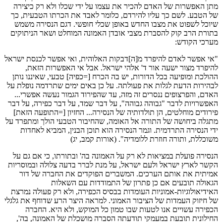
מתן האפשרות של האדם להכיר את עצמו על ידי שכלו ולא רק כיצירה
של הטבע. לשם כך עליו להירדם, כלומר לאבד את הכרתו הטבעית, כך
שיוכל לשפוט את מצבו החדש באופן שכלי חופשי. דגם הנסירה משמש
בתורת הרב קוק להסברת מצבי אובדן האמונה המוחלט ושאר הניתוקים
מערכי הקודש:
"אי אפשר לאדם להיפרד מ[ה]דבקות האלוהית, ואי אפשר לכנסת ישראל
להיפרד מצור ישעה אור ד' אלהי ישראל. אבל אי האפשרות הזאת,
ההולכת ומופיעה בכל הדורות, יש בה הכרח [=כפיה] טבעי, שאיננו נותן
לבהירות הדעת לגלות את פעולתה. על כן באים ימים שתרדמה נופלת על
האדם, והפרצופים ננסרים זה מזה, עד שהפירוד הגמור נעשה אפשרי...
האפשרויות לדבר "גבוהה גבוהה", על דבר שמד, על דבר כפירה, על דבר
פירודים מוחלטים, הן תולדותיה של הנסירה... החזיון [=התופעה הזאת]
מתגלה ביחושה של התורה אל האומה, שהחיבור הטבעי הולך ומתפרד על
ידי הנסירה התרדמית. וגמר הנסירה הוא תוכן הבנין, המביא לאחדות
משוכללת, ותורה חוזרת ללומדיה". (אורות קמב, יג)
הנסירה פועלת במציאות לא רק על האמונה בה' ובתורתו, כי אם גם על
הקשר לארץ ישראל ולעם ישראל, על מנת לברר בדעה צלולה ובמוסריות
אמיתית את אותם הערכים. המשברים הפוקדים את החברה של דור
הגאולה תובעים אם כן פתרון של התמודדות עם השאלות
האידיאולוגיות-אמוניות העומדות בבסיס הכפירה, ולא רק פעולה נמרצת
של חיזוק העמדות של הציבור האמוני. למראה היצר הרע שדוחף את גלגלי
הכפירה עשויים אנו לטעות שבו טמון כל המוקש, ולא היא. החברה
החילונית תובעת במעמקי תודעתה הסברה מושכלת של האמונה, בה',