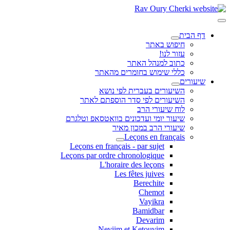
דף הבית
חיפוש באתר
עזור לנו!
כתוב למנהל האתר
כללי שימוש בחומרים מהאתר
שיעורים
השיעורים בעברית לפי נושא
השיעורים לפי סדר הוספתם לאתר
לוח שיעורי הרב
שיעור יומי ועדכונים בוואטסאפ וטלגרם
שיעורי הרב במכון מאיר
Leçons en français
Leçons en français - par sujet
Leçons par ordre chronologique
L'horaire des leçons
Les fêtes juives
Berechite
Chemot
Vayikra
Bamidbar
Devarim
Neviim et Ketouvim