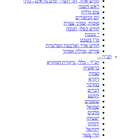
חודש אלול, חגי תשרי, ימים נוראים - כללי
ראש השנה
צום גדליה
יום הכיפורים
סוכות, שמיני עצרת
חודש כסלו, חנוכה
י' בטבת
ט"ו בשבט
חודש אדר וארבעת הפרשיות
פורים, מגילת אסתר
תנ"ך
תנ"ך - כללי, ביקורת המקרא
בראשית
שמות
ויקרא
במדבר
דברים
יהושע
שופטים
שמואל
מלכים
ישעיהו
ירמיהו
יחזקאל
תרי עשר