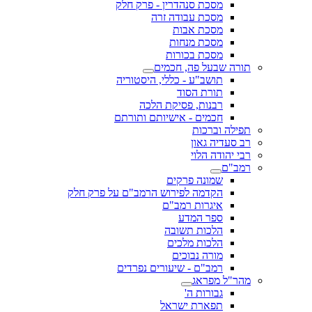
מסכת סנהדרין - פרק חלק
מסכת עבודה זרה
מסכת אבות
מסכת מנחות
מסכת בכורות
תורה שבעל פה, חכמים
תושב"ע - כללי, היסטוריה
תורת הסוד
רבנות, פסיקת הלכה
חכמים - אישיותם ותורתם
תפילה וברכות
רב סעדיה גאון
רבי יהודה הלוי
רמב"ם
שמונה פרקים
הקדמה לפירוש הרמב"ם על פרק חלק
איגרות רמב"ם
ספר המדע
הלכות תשובה
הלכות מלכים
מורה נבוכים
רמב"ם - שיעורים נפרדים
מהר"ל מפראג
גבורות ה'
תפארת ישראל