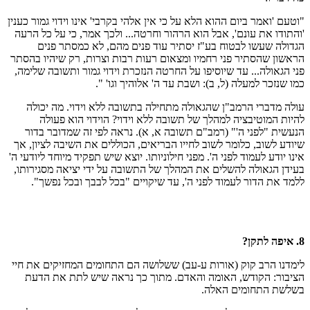
"וטעם 'ואמר ביום ההוא הלא על כי אין אלהי בקרבי' אינו וידוי גמור כענין
'והתודו את עונם', אבל הוא הרהור וחרטה... ולכך אמר, כי על כל הרעה
הגדולה שעשו לבטוח בע"ז יסתיר עוד פנים מהם, לא כמסתר פנים
הראשון שהסתיר פני רחמיו ומצאום רעות רבות וצרות, רק שיהיו בהסתר
פני הגאולה... עד שיוסיפו על החרטה הנזכרת וידוי גמור ותשובה שלימה,
כמו שנזכר למעלה (ל, ב): ושבת עד ה' אלוהיך וגו' ".
עולה מדברי הרמב"ן שהגאולה מתחילה בתשובה ללא וידוי. מה יכולה
להיות המוטיבציה למהלך של תשובה ללא וידוי? הוידוי הוא פעולה
הנעשית "לפני ה'" (רמב"ם תשובה א, א). נראה לפי זה שמדובר בדור
שיודע לשוב, כלומר לשוב לחייו הבריאים, הכוללים את השיבה לציון, אך
אינו יודע לעמוד לפני ה'. מפני חילוניותו. יוצא שיש תפקיד מיוחד ליודעי ה'
בעידן הגאולה להשלים את המהלך של התשובה על ידי יציאה מסגירותו,
ללמד את הדור לעמוד לפני ה', עד שיקויים "בכל לבבך ובכל נפשך".
8. איפה לתקן?
לימדנו הרב קוק (אורות ע-עב) ששלושה הם התחומים המחזיקים את חיי
הציבור: הקודש, האומה והאדם. מתוך כך נראה שיש לתת את הדעת
בשלשת התחומים האלה.