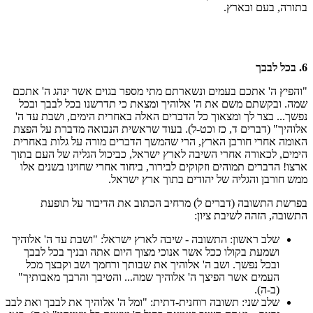
בתורה, בעם ובארץ.
6. בכל לבבך
"והפיץ ה' אתכם בעמים ונשארתם מתי מספר בגוים אשר ינהג ה' אתכם
שמה. ובקשתם משם את ה' אלוהיך ומצאת כי תדרשנו בכל לבבך ובכל
נפשך... בצר לך ומצאוך כל הדברים האלה באחרית הימים, ושבת עד ה'
אלוהיך" (דברים ד, כז וכט-ל). בעוד שראשית הנבואה מדברת על הפצת
האומה אחרי חורבן הארץ, הרי שהמשך הדברים מורה על גלות באחרית
הימים, לכאורה אחרי השיבה לארץ ישראל, כביכול הגליה של העם בתוך
ארצו! הדברים תמוהים וזקוקים לבירור, ביחוד אחרי שחוינו בשנים אלו
ממש חורבן והגליה של יהודים בתוך ארץ ישראל.
בפרשת התשובה (דברים ל) מרחיב הכתוב את הדיבור על תופעת
התשובה, הזהה לשיבת ציון:
שלב ראשון: התשובה - שיבה לארץ ישראל: "ושבת עד ה' אלוהיך
ושמעת בקולו ככל אשר אנוכי מצוך היום אתה ובניך בכל לבבך
ובכל נפשך. ושב ה' אלוהיך את שבותך ורחמך ושב וקבצך מכל
העמים אשר הפיצך ה' אלוהיך שמה... והטיבך והרבך מאבותיך"
(ב-ה).
שלב שני: תשובה רוחנית-דתית: "ומל ה' אלוהיך את לבבך ואת לבב