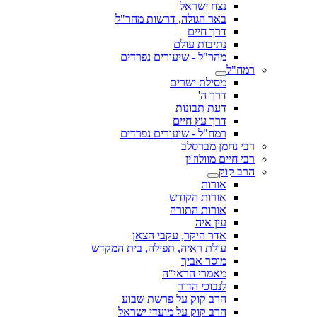
נצח ישראל
באר הגולה, דרשות מהר"ל
דרך חיים
נתיבות עולם
מהר"ל - שיעורים נפרדים
רמח"ל
מסילת ישרים
דרך ה'
דעת תבונות
דרך עץ חיים
רמח"ל - שיעורים נפרדים
רבי נחמן מברסלב
רבי חיים מוולוז'ין
הרב קוק
אורות
אורות הקודש
אורות התורה
עין איה
אדר היקר, עקבי הצאן
עולת ראיה, תפילה, בית המקדש
מוסר אביך
מאמרי הראי"ה
לנבוכי הדור
הרב קוק על פרשת שבוע
הרב קוק על מועדי ישראל