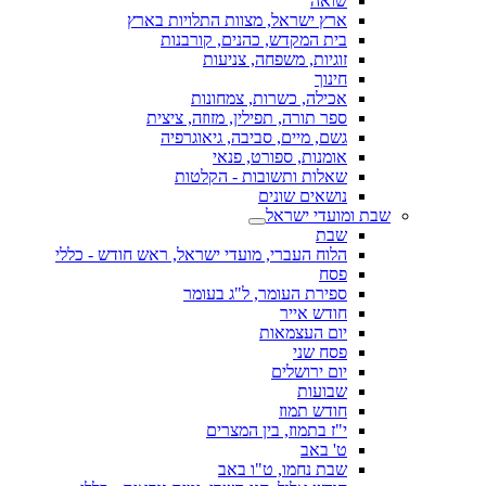
שואה
ארץ ישראל, מצוות התלויות בארץ
בית המקדש, כהנים, קורבנות
זוגיות, משפחה, צניעות
חינוך
אכילה, כשרות, צמחונות
ספר תורה, תפילין, מזוזה, ציצית
גשם, מיים, סביבה, גיאוגרפיה
אומנות, ספורט, פנאי
שאלות ותשובות - הקלטות
נושאים שונים
שבת ומועדי ישראל
שבת
הלוח העברי, מועדי ישראל, ראש חודש - כללי
פסח
ספירת העומר, ל"ג בעומר
חודש אייר
יום העצמאות
פסח שני
יום ירושלים
שבועות
חודש תמוז
י"ז בתמוז, בין המצרים
ט' באב
שבת נחמו, ט"ו באב