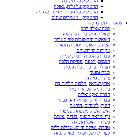
הרב קוק על תשובה
הרב קוק על גלות, גאולה
הרב קוק על חברה, מדינה, מלחמה
הרב קוק - מאמרים שונים
שאלות ותשובות
שלח שאלה לרב
שאלות ותשובות לפי נושא
השאלות והתשובות לפי תאריך
אמונה, תשובה, יסודות התורה
מקורות ופירושיהם
עברית, הלכות דיבור, שמות
חכמים, רבנות, פסיקת הלכה
תפילה, ברכות, בית כנסת
שבת ומועד
ציונות, גאולה
ארץ ישראל, הלכות תלויות בה
בית המקדש, הר הבית
חברה ואקטואליה
עבודה זרה, ישראל והגוים, גיור
חינוך, לימודים, הוראה
איש ואשה, משפחה, צניעות
גוף ומראה חיצוני, בגדים, ציצית
כשרות, אוכל ואכילה
טהרה, נטילת ידיים, טבילת כלים
ספרי קודש, תפילין, מזוזה, גניזה