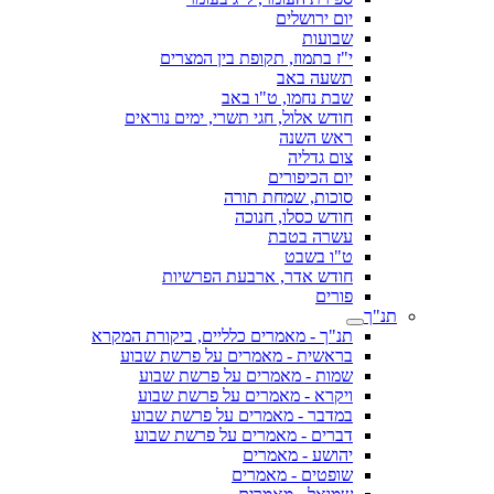
יום ירושלים
שבועות
י"ז בתמוז, תקופת בין המצרים
תשעה באב
שבת נחמו, ט"ו באב
חודש אלול, חגי תשרי, ימים נוראים
ראש השנה
צום גדליה
יום הכיפורים
סוכות, שמחת תורה
חודש כסלו, חנוכה
עשרה בטבת
ט"ו בשבט
חודש אדר, ארבעת הפרשיות
פורים
תנ"ך
תנ"ך - מאמרים כלליים, ביקורת המקרא
בראשית - מאמרים על פרשת שבוע
שמות - מאמרים על פרשת שבוע
ויקרא - מאמרים על פרשת שבוע
במדבר - מאמרים על פרשת שבוע
דברים - מאמרים על פרשת שבוע
יהושע - מאמרים
שופטים - מאמרים