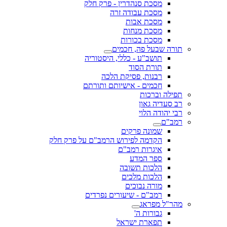
מסכת סנהדרין - פרק חלק
מסכת עבודה זרה
מסכת אבות
מסכת מנחות
מסכת בכורות
תורה שבעל פה, חכמים
תושב"ע - כללי, היסטוריה
תורת הסוד
רבנות, פסיקת הלכה
חכמים - אישיותם ותורתם
תפילה וברכות
רב סעדיה גאון
רבי יהודה הלוי
רמב"ם
שמונה פרקים
הקדמה לפירוש הרמב"ם על פרק חלק
איגרות רמב"ם
ספר המדע
הלכות תשובה
הלכות מלכים
מורה נבוכים
רמב"ם - שיעורים נפרדים
מהר"ל מפראג
גבורות ה'
תפארת ישראל