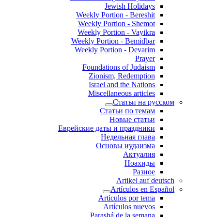
Jewish Holidays
Weekly Portion - Bereshit
Weekly Portion - Shemot
Weekly Portion - Vayikra
Weekly Portion - Bemidbar
Weekly Portion - Devarim
Prayer
Foundations of Judaism
Zionism, Redemption
Israel and the Nations
Miscellaneous articles
Статьи на русском
Статьи по темам
Новые статьи
Еврейские даты и праздники
Недельная глава
Основы иудаизма
Актуалия
Ноахиды
Разное
Artikel auf deutsch
Artículos en Español
Artículos por tema
Artículos nuevos
Parashá de la semana