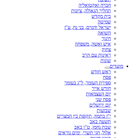
חברה ואקטואליה
תהליך הגאולה, ציונות
בית מקדש
שמיטה
ישראל והגוים, בני נח, ע"ז
השואה
חינוך
איש ואשה, משפחה
צחוק
ראינות עם הרב
שונות
מועדים
ראש חודש
פסח
ספירת העומר, ל"ג בעומר
חודש אייר
יום העצמאות
פסח שני
יום ירושלים
שבועות
י"ז בתמוז, תקופת בין המצרים
תשעה באב
שבת נחמו, ט"ו באב
אלול, חגי תשרי, ימים נוראים