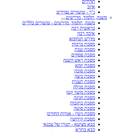
תהילים
איוב
נ"ך - שיעורים נפרדים
משנה, תלמוד, מדרשים
משנה, תלמוד, מדרשים - שיעורים כלליים
בראשית רבה
איכה רבה
מדרש תנחומא
מסכת ברכות
מסכת שבת
מסכת פסחים
מסכת ראש השנה
מסכת יומא
מסכת סוכה
מסכת ביצה
מסכת תענית
מסכת מגילה
מסכת מועד קטן
מסכת חגיגה
מסכת כתובות
מסכת סוטה
מסכת גיטין - אגדות החורבן
מסכת קידושין
בבא מציעא - תנורו של עכנאי
בבא בתרא