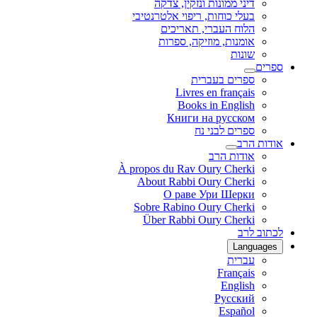
דיני ממונות ונזקין, צדקה
בעלי כוחות, ריפוי אלטרנטיבי
הלוח העברי, תאריכים
אומנות, מוזיקה, ספרות
שונות
ספרים
ספרים בעברית
Livres en français
Books in English
Книги на русском
ספרים לבני נח
אודות הרב
אודות הרב
À propos du Rav Oury Cherki
About Rabbi Oury Cherki
О раве Ури Шерки
Sobre Rabino Oury Cherki
Über Rabbi Oury Cherki
לכתוב לרב
Languages
עברית
Français
English
Русский
Español