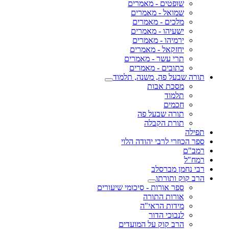
שופטים - מאמרים
שמואל - מאמרים
מלכים - מאמרים
ישעיהו - מאמרים
ירמיהו - מאמרים
יחזקאל - מאמרים
תרי עשר - מאמרים
כתובים - מאמרים
תורה שבעל פה, משנה, תלמוד
מסכת אבות
תלמוד
חכמים
תורה שבעל פה
תורת הקבלה
תפילה
ספר הכוזרי לרבי יהודה הלוי
רמב"ם
רמח"ל
רבי נחמן מברסלב
הרב קוק ותורתו
ספר אורות - סיכומי שיעורים
אורות התורה
מידות הראי"ה
לנבוכי הדור
הרב קוק על המועדים