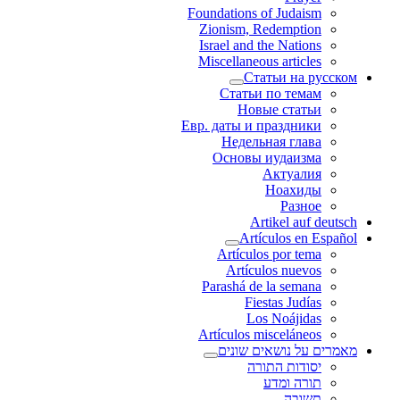
Foundations of Judaism
Zionism, Redemption
Israel and the Nations
Miscellaneous articles
Статьи на русском
Статьи по темам
Новые статьи
Евр. даты и праздники
Недельная глава
Основы иудаизма
Актуалия
Ноахиды
Разное
Artikel auf deutsch
Artículos en Español
Artículos por tema
Artículos nuevos
Parashá de la semana
Fiestas Judías
Los Noájidas
Artículos misceláneos
מאמרים על נושאים שונים
יסודות התורה
תורה ומדע
תשובה