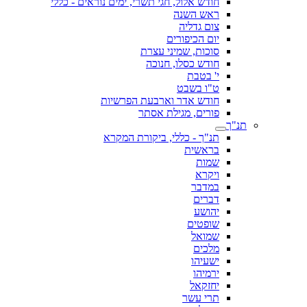
חודש אלול, חגי תשרי, ימים נוראים - כללי
ראש השנה
צום גדליה
יום הכיפורים
סוכות, שמיני עצרת
חודש כסלו, חנוכה
י' בטבת
ט"ו בשבט
חודש אדר וארבעת הפרשיות
פורים, מגילת אסתר
תנ"ך
תנ"ך - כללי, ביקורת המקרא
בראשית
שמות
ויקרא
במדבר
דברים
יהושע
שופטים
שמואל
מלכים
ישעיהו
ירמיהו
יחזקאל
תרי עשר