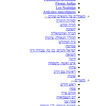
Fiestas Judías
Los Noájidas
Artículos misceláneos
מאמרים על נושאים שונים
יסודות התורה
תורה ומדע
תשובה
חברה ואקטואליה
תהליך הגאולה, ציונות
בית המקדש
שמיטה
ישראל והגוים, בני נח, עבודה זרה
השואה
חינוך
איש ואשה, משפחה
צחוק
ראינות עם הרב
שונות
מועדים
ראש חודש
פסח
חודש אייר
יום העצמאות
פסח שני
ספירת העומר, ל"ג בעומר