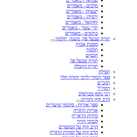
שמואל - מאמרים
מלכים - מאמרים
ישעיהו - מאמרים
ירמיהו - מאמרים
יחזקאל - מאמרים
תרי עשר - מאמרים
כתובים - מאמרים
תורה שבעל פה, משנה, תלמוד
מסכת אבות
תלמוד
חכמים
תורה שבעל פה
תורת הקבלה
תפילה
ספר הכוזרי לרבי יהודה הלוי
רמב"ם
רמח"ל
רבי נחמן מברסלב
הרב קוק ותורתו
ספר אורות - סיכומי שיעורים
אורות התורה
מידות הראי"ה
לנבוכי הדור
הרב קוק על המועדים
הרב קוק על יסודות התורה