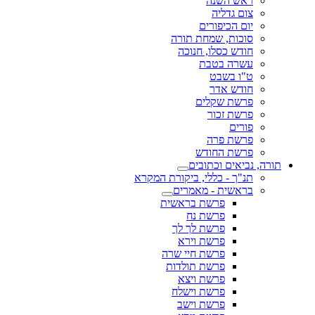
ראש השנה
צום גדליה
יום הכיפורים
סוכות, שמחת תורה
חודש כסלו, חנוכה
עשרה בטבת
ט"ו בשבט
חודש אדר
פרשת שקלים
פרשת זכור
פורים
פרשת פרה
פרשת החודש
תורה, נביאים וכתובים
תנ"ך - כללי, ביקורת המקרא
בראשית - מאמרים
פרשת בראשית
פרשת נח
פרשת לך לך
פרשת וירא
פרשת חיי שרה
פרשת תולדות
פרשת ויצא
פרשת וישלח
פרשת וישב