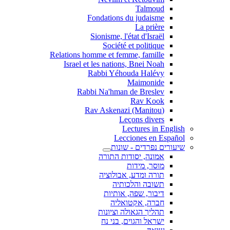
Talmoud
Fondations du judaisme
La prière
Sionisme, l'état d'Israël
Société et politique
Relations homme et femme, famille
Israel et les nations, Bnei Noah
Rabbi Yéhouda Halévy
Maimonide
Rabbi Na'hman de Breslev
Rav Kook
(Rav Askenazi (Manitou
Leçons divers
Lectures in English
Lecciones en Español
שיעורים נפרדים - שונות
אמונה, יסודות התורה
מוסר, מידות
תורה ומדע, אבולוציה
תשובה והלכותיה
דיבור, שפה, אותיות
חברה, אקטואליה
תהליך הגאולה וציונות
ישראל והגוים, בני נח