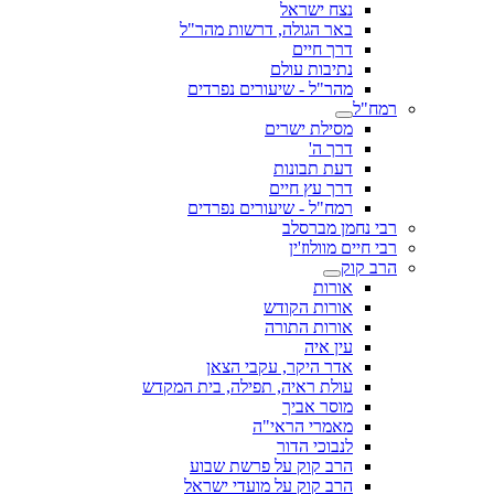
נצח ישראל
באר הגולה, דרשות מהר"ל
דרך חיים
נתיבות עולם
מהר"ל - שיעורים נפרדים
רמח"ל
מסילת ישרים
דרך ה'
דעת תבונות
דרך עץ חיים
רמח"ל - שיעורים נפרדים
רבי נחמן מברסלב
רבי חיים מוולוז'ין
הרב קוק
אורות
אורות הקודש
אורות התורה
עין איה
אדר היקר, עקבי הצאן
עולת ראיה, תפילה, בית המקדש
מוסר אביך
מאמרי הראי"ה
לנבוכי הדור
הרב קוק על פרשת שבוע
הרב קוק על מועדי ישראל