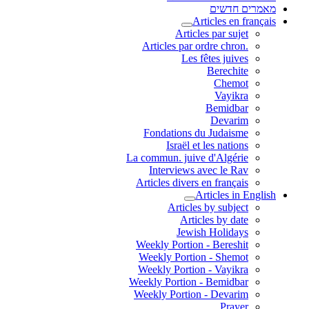
מאמרים חדשים
Articles en français
Articles par sujet
.Articles par ordre chron
Les fêtes juives
Berechite
Chemot
Vayikra
Bemidbar
Devarim
Fondations du Judaisme
Israël et les nations
La commun. juive d'Algérie
Interviews avec le Rav
Articles divers en français
Articles in English
Articles by subject
Articles by date
Jewish Holidays
Weekly Portion - Bereshit
Weekly Portion - Shemot
Weekly Portion - Vayikra
Weekly Portion - Bemidbar
Weekly Portion - Devarim
Prayer