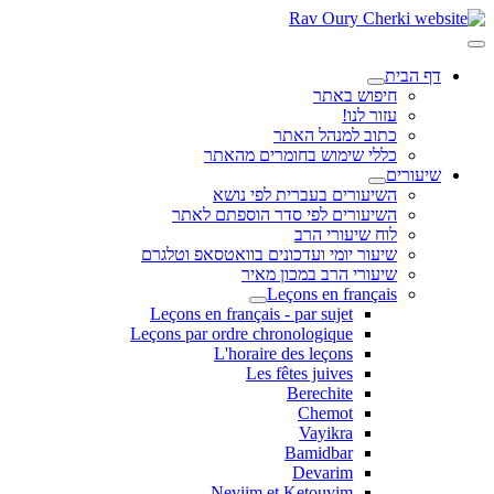
דף הבית
חיפוש באתר
עזור לנו!
כתוב למנהל האתר
כללי שימוש בחומרים מהאתר
שיעורים
השיעורים בעברית לפי נושא
השיעורים לפי סדר הוספתם לאתר
לוח שיעורי הרב
שיעור יומי ועדכונים בוואטסאפ וטלגרם
שיעורי הרב במכון מאיר
Leçons en français
Leçons en français - par sujet
Leçons par ordre chronologique
L'horaire des leçons
Les fêtes juives
Berechite
Chemot
Vayikra
Bamidbar
Devarim
Neviim et Ketouvim