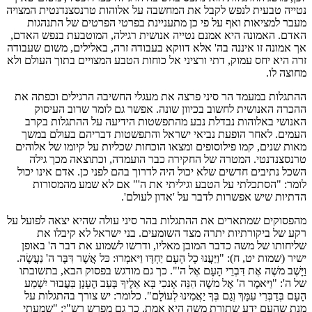
נטייה טבעית לנפש לקבל את המחשבה על אלוהות טרנסצנדנטית המצויה
מעבר למציאות ואף על פי כן מתעניינת בפרטי הפרטים של התנהגות
האדם. האמונה היא אמנם נטייה אנושית רגילה, המוטבעת בנפש האדם,
אך אמונה זו איננה בה' אלא דווקא בעבודה זרה, באלילים, משום שעבודה
זרה היא יחס עמוק, דתי ורציני אל כוחות הטבע המצויים בתוך העולם ולא
מחוצה לו.
ההתגלות במעמד הר סיני פרצה את מעגלי החשיבה הרגילים וכפתה את
ההכרה האנושית לחשוב בכיוון שונה. אפשר גם לומר שרוב העיסוק
האנושי באלוהות נבדלת נבע מהתפשטות הידיעה על ההתגלות בקרב
העמים. לאחר הופעת נביאי ישראל והתפשטות דבריהם בעולם במשך
מאות שנים, קמו פילוסופים ומצאו הוכחות שכליות על קיומו של אלוהים
טרנסצנדנטי. המטרה של החקירה כבר הועמדה, וכתוצאה מכך גילה
השכל נתיבים חדשים שלא יכול היה לדרוך בהם לפני כן. אדם אינו יכול
לומר: "הסתכלתי על הטבע וגיליתי את ה'" אם לא שמע מהמסורות
הדתיות שיש אפשרות לדבר על 'אדון לעולם'.
מהפסוקים שמתארים את ההתגלות בהר סיני עולה שהיא יצאה לפועל על
רקע של ביקורתיות יתרה מצד השומעים. בני ישראל לא קיבלו את
שליחותו של משה כדבר המובן מאליו, ודרשו לשמוע את דבר ה' באופן
ישיר (שמות יט, ח): "וַיַּעֲנוּ כָל הָעָם יַחְדָּו וַיּאמְרוּ: כּל אֲשֶׁר דִּבֶּר ה' נַעֲשֶׂה.
וַיָּשֶׁב משֶׁה אֶת דִּבְרֵי הָעָם אֶל ה'". כך גם מודגש בפסוק הבא, בתשובתו
של ה': "וַיּאמֶר ה' אֶל משֶׁה הִנֵּה אָנכִי בָּא אֵלֶיךָ בְּעַב הֶעָנָן בַּעֲבוּר יִשְׁמַע
הָעָם בְּדַבְּרִי עִמָּךְ וְגַם בְּךָ יַאֲמִינוּ לְעוֹלָם". כלומר: יש צורך בהתגלות על
מנת שהעם ידע שתורת משה היא אמת. כך גם מפרש רש"י: "שמעתי