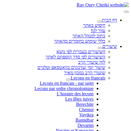
דף הבית
חיפוש באתר
עזור לנו!
כתוב למנהל האתר
כללי שימוש בחומרים מהאתר
שיעורים
השיעורים בעברית לפי נושא
השיעורים לפי סדר הוספתם לאתר
לוח שיעורי הרב
שיעור יומי ועדכונים בוואטסאפ וטלגרם
שיעורי הרב במכון מאיר
Leçons en français
Leçons en français - par sujet
Leçons par ordre chronologique
L'horaire des leçons
Les fêtes juives
Berechite
Chemot
Vayikra
Bamidbar
Devarim
Neviim et Ketouvim