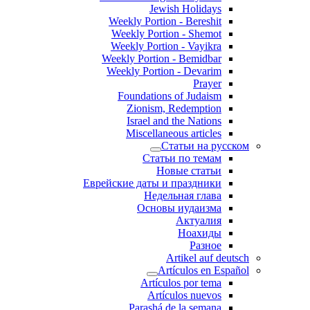
Jewish Holidays
Weekly Portion - Bereshit
Weekly Portion - Shemot
Weekly Portion - Vayikra
Weekly Portion - Bemidbar
Weekly Portion - Devarim
Prayer
Foundations of Judaism
Zionism, Redemption
Israel and the Nations
Miscellaneous articles
Статьи на русском
Статьи по темам
Новые статьи
Еврейские даты и праздники
Недельная глава
Основы иудаизма
Актуалия
Ноахиды
Разное
Artikel auf deutsch
Artículos en Español
Artículos por tema
Artículos nuevos
Parashá de la semana