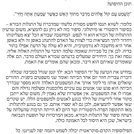
תוכן החיפוש?
"הֲשָׁמַע עָם קוֹל אֱלהִים מְדַבֵּר מִתּוֹךְ הָאֵשׁ כַּאֲשֶׁר שָׁמַעְתָּ אַתָּה וַיֶּחִי".
כלומר: לשווא תנסו לחפש מסורת כלשהי שמדברת על התגלות הבורא –
כסיפור היסטורי או מיתולוגי. סיפור כזה לא ניתן גם להמציא, משום שרעיון
ההתגלות של הבורא הוא זר לנפש. המחשבה שבורא הכל יצא מעליונותו
ויחדור לתוך המציאות כדי לצוות על האדם להתנהג באופן זה ולא באופן
אחר היא מחשבה לא נורמטיבית, והיא לא עולה על הדעת אפילו בתור
בדיה. לכן אין כל סבירות שאומה שלמה תדבר על התגלות האלוה אליה.
ננסח זאת כך: היחידים שמעלים בדעתם שבורא העולם מדבר, הם אלה
שאומרים שאיתם הוא דיבר, ומכאן שהם אומרים את האמת.
נמחיש את הטיעון על ידי הסיפור הבא: ילד קטן שגדל בסביבה שכולה
דוברת עברית חוזר יום אחד הביתה ואומר שני משפטים ביפנית. ההורים
שואלים אותו: מי לימד אותך את המשפטים האלה? והוא מספר שבדרך
הביתה הוא פגש שני אנשים עם עיניים מלוכסנות ומצלמה גדולה והם
אמרו לו את המשפטים. אין אפשרות שלא נאמין לו, משום שלא ייתכן
מקור אחר לידיעות של הילד בנוגע לאנשים ולמשפטים הללו. יש שקרים
שאי אפשר להמציאם, ולכן גם לא יספרו אותם. כך גם בנוגע להתגלות:
מאז התקופה הפרה-היסטורית ועד היום לא הייתה תרבות שהעלתה על
דעתה סיפור של התגלות הבורא. מכאן המרכזיות של תופעת הנבואה
בישראל, שכן היא היסוד לכל האמונה כולה.
הפילוסופיה הקדם-סוקראטית יכולה לשמש דוגמה יפה לענייננו: כל