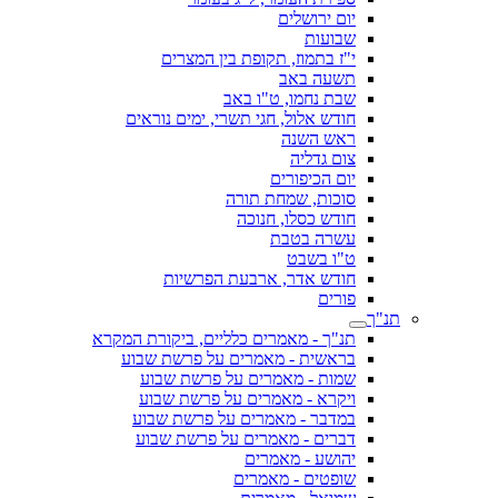
יום ירושלים
שבועות
י"ז בתמוז, תקופת בין המצרים
תשעה באב
שבת נחמו, ט"ו באב
חודש אלול, חגי תשרי, ימים נוראים
ראש השנה
צום גדליה
יום הכיפורים
סוכות, שמחת תורה
חודש כסלו, חנוכה
עשרה בטבת
ט"ו בשבט
חודש אדר, ארבעת הפרשיות
פורים
תנ"ך
תנ"ך - מאמרים כלליים, ביקורת המקרא
בראשית - מאמרים על פרשת שבוע
שמות - מאמרים על פרשת שבוע
ויקרא - מאמרים על פרשת שבוע
במדבר - מאמרים על פרשת שבוע
דברים - מאמרים על פרשת שבוע
יהושע - מאמרים
שופטים - מאמרים