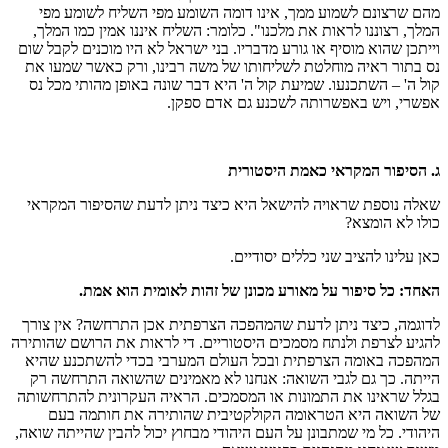
מהם שרצונם לשמוע ממך, אינו דומה השומע מפי השליח לשומע מפי
המלך, רצוננו לראות את מלכנו". כלומר: השליח איננו אמין כמו המלך,
וייתכן שהוא מוסיף או גורע מדבריו. בני ישראל לא היו מוכנים לקבל שום
נס בתור ראיה מוחלטת לשליחותו של משה רבינו, ורק כאשר שמעו את
קול ה' – השתכנעו. שמיעת קול ה' היא דבר שונה באופן מהותי מכל נס
אפשרי, ויש באפשרותה לשכנע גם אדם ספקן.
ג. הסיפור המקראי כאמת היסטורית
שאלה נוספת שראויה להישאל היא כיצד ניתן לדעת שהסיפור המקראי
כולו לא הומצא?
כאן עלינו להציב שני כללים יסודיים.
האחד: כל סיפור על מאורע מכונן של זהות לאומית הוא אמת.
לדוגמה, כיצד ניתן לדעת שהמהפכה הצרפתית אכן התרחשה? אין צורך
להגיע לצרפת ולנתח מסמכים היסטוריים. די לראות את הרושם שהותירה
המהפכה באומה הצרפתית ובכל העולם המערבי בכדי להשתכנע שהיא
הייתה. כך גם לגבי השואה: אנחנו לא מאמינים שהשואה התרחשה רק
בגלל שראינו את התמונות או המסמכים. הראיה העקרונית להתרחשותה
של השואה היא הטראומה הקולקטיבית שהותירה את חותמה בעם
היהודי. כל מי שמתבונן על העם היהודי מבחוץ יכול להבין שהייתה שואה,