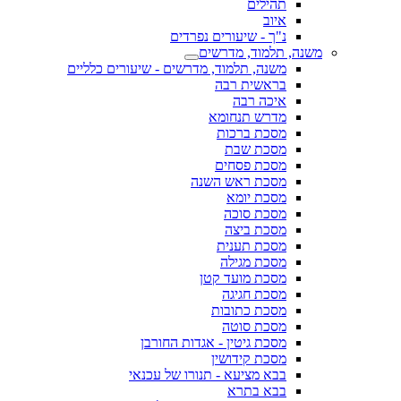
תהילים
איוב
נ"ך - שיעורים נפרדים
משנה, תלמוד, מדרשים
משנה, תלמוד, מדרשים - שיעורים כלליים
בראשית רבה
איכה רבה
מדרש תנחומא
מסכת ברכות
מסכת שבת
מסכת פסחים
מסכת ראש השנה
מסכת יומא
מסכת סוכה
מסכת ביצה
מסכת תענית
מסכת מגילה
מסכת מועד קטן
מסכת חגיגה
מסכת כתובות
מסכת סוטה
מסכת גיטין - אגדות החורבן
מסכת קידושין
בבא מציעא - תנורו של עכנאי
בבא בתרא