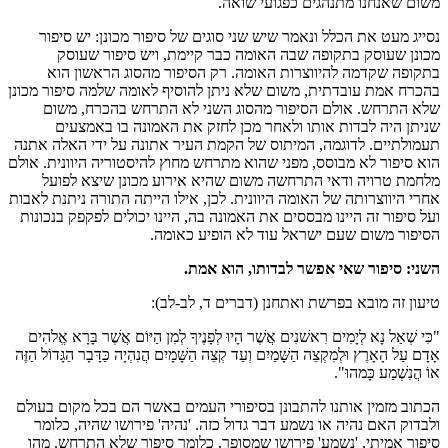
משום שאנחנו מתנהגים כפגועי שואה.
נסייג מעט את הכלל ונאמר שיש שני סוגים של סיפור מכונן: יש סיפור
מכונן שעוסק בתקופה שבה האומה כבר קיימת, ויש סיפור שעוסק
בתקופה שקדמה להיווצרות האומה. רק הסיפור מהסוג הראשון הוא
בהכרח אמת עובדתית, משום שלא ניתן להוסיף לאומה שלמה סיפור מכונן
שלא התרחש. אולם הסיפור מהסוג השני לא התרחש בהכרח, משום
שניתן היה לבדות אותו ולאחר מכן לחזק את האמונה בו באמצעים
תעמולתיים. לדוגמה, המיתוס של הקמת העיר אתונה על ידי האלה אתנה
הוא סיפור לא מבוסס, מפני שהוא מתרחש מחוץ להיסטוריה היוונית. אולם
מלחמת טרויה ודאי התרחשה משום שהיא אירוע מכונן שיצא לפועל
אחרי היווצרותה של האומה היוונית. לכן, אילו הייתה התורה ניתנת לאבות
ועל סיפור זה היינו מבססים את האמונה בה, היינו יכולים לפקפק בנכונות
הסיפור משום שעם ישראל עוד לא הופיע כאומה.
השני: סיפור שאי אפשר לבדותו, הוא אמת.
טיעון זה מובא בפרשת ואתחנן (דברים ד, לב-לב):
"כִּי שְׁאַל נָא לְיָמִים רִאשׁנִים אֲשֶׁר הָיוּ לְפָנֶיךָ לְמִן הַיּוֹם אֲשֶׁר בָּרָא אֱלהִים
אָדָם עַל הָאָרֶץ וּלְמִקְצֵה הַשָּׁמַיִם וְעַד קְצֵה הַשָּׁמָיִם הֲנִהְיָה כַּדָּבָר הַגָּדוֹל הַזֶּה
אוֹ הֲנִשְׁמַע כָּמהוּ".
הכתוב מזמין אותנו להתבונן בסיפורי העמים באשר הם בכל מקום בעולם
ולבדוק האם נהיה או נשמע דבר גדול כזה. 'נהיה' פירושו שהיה, כלומר
סיפור אמיתי, 'נשמע' פירושו שמסופר, כלומר סיפור שלא התרחש. מהו