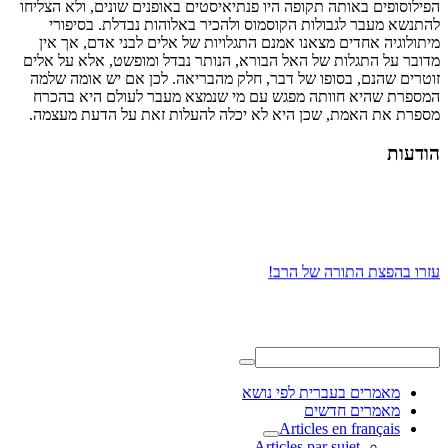
הפילוסופים באותה תקופה היו פנתיאיסטים באופנים שונים, ולא הצליחו
להתנשא מעבר לגבולות הקוסמוס ולהכיר באלוהות נבדלת. בסיפורי
מיתולוגיה אחדים מצאנו אמנם התגלויות של אלים לבני אדם, אך אין
מדובר על התגלות של האל הבורא, הנותר נבדל ומופשט, אלא על אלים
זוטרים שהנם, בסופו של דבר, חלק מהבריאה. לכן אם יש אומה שלמה
המספרת שהיא חוותה מפגש עם מי שנמצא מעבר לעולם היא בהכרח
מספרת את האמת, שכן היא לא יכלה להעלות זאת על הדעת מעצמה.
הודעות
עזרו בהפצת התורה של הרב!
מאמרים בעברית לפי נושא
מאמרים חדשים
Articles en français
Articles par sujet