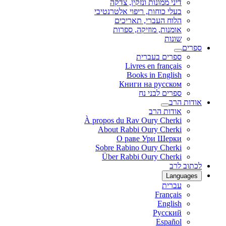
דיני ממונות ונזקין, צדקה
בעלי כוחות, ריפוי אלטרנטיבי
הלוח העברי, תאריכים
אומנות, מוזיקה, ספרות
שונות
ספרים
ספרים בעברית
Livres en français
Books in English
Книги на русском
ספרים לבני נח
אודות הרב
אודות הרב
À propos du Rav Oury Cherki
About Rabbi Oury Cherki
О раве Ури Шерки
Sobre Rabino Oury Cherki
Über Rabbi Oury Cherki
לכתוב לרב
Languages
עברית
Français
English
Русский
Español