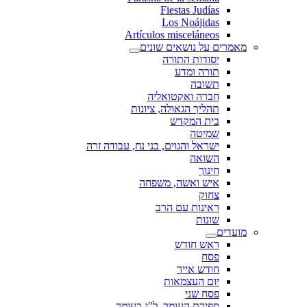
Fiestas Judías
Los Noájidas
Artículos misceláneos
מאמרים על נושאים שונים
יסודות התורה
תורה ומדע
תשובה
חברה ואקטואליה
תהליך הגאולה, ציונות
בית המקדש
שמיטה
ישראל והגוים, בני נח, עבודה זרה
השואה
חינוך
איש ואשה, משפחה
צחוק
ראינות עם הרב
שונות
מועדים
ראש חודש
פסח
חודש אייר
יום העצמאות
פסח שני
ספירת העומר, ל"ג בעומר