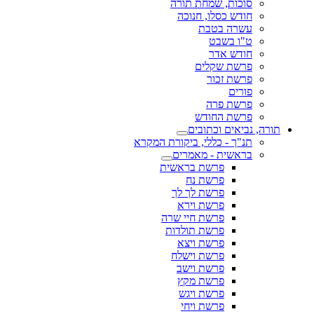
סוכות, שמחת תורה
חודש כסלו, חנוכה
עשרה בטבת
ט"ו בשבט
חודש אדר
פרשת שקלים
פרשת זכור
פורים
פרשת פרה
פרשת החודש
תורה, נביאים וכתובים
תנ"ך - כללי, ביקורת המקרא
בראשית - מאמרים
פרשת בראשית
פרשת נח
פרשת לך לך
פרשת וירא
פרשת חיי שרה
פרשת תולדות
פרשת ויצא
פרשת וישלח
פרשת וישב
פרשת מקץ
פרשת ויגש
פרשת ויחי