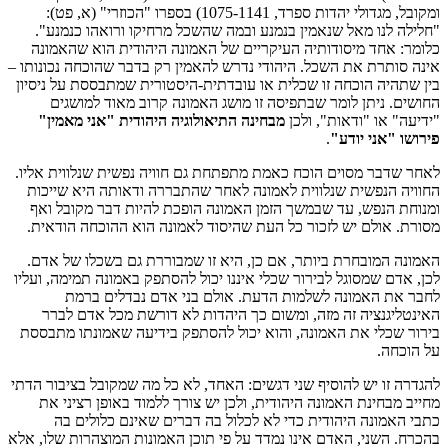
ומקובל, מגדולי יהדות ספרד, 1075-1141) בספרו "הכוזרי" (א, פט):
"חלילה לנו מאל שנאמין בנמנע ובמה שהשכל מרחיקו ורואהו כנמנע".
כלומר: אחד מיסודותיה העיקריים של האמונה היהודית הוא שהאמונה
אינה סותרת את השכל. היהודי נדרש להאמין רק בדבר שהוכחה נכונותו –
בין שתהיה הוכחה זו שכלית או עובדתית-היסטורית שמתבססת על ניסיון
החושים. ניתן לומר שבתפיסה זו מושג האמונה קרוב מאוד למושגים
"ידיעה" או "ודאות", ולכן
מבחינה התיאולוגיה היהודית "אני מאמין"
פירושו "אני יודע"
.
לאחר שדבר מסוים הוכח כאמת מתפתחת גם חוויה נפשית שנלווית אליו.
החוויה הנפשית שנלווית לאמונה לאחר שהתבררה ודאותה היא שייכות
ומנוחת הנפש, עד שבמשך הזמן האמונה הופכת להיות דבר מקובל ואף
מסורת. אולם יש לזכור כל העת שהיסוד לאמונה הוא ההוכחה הודאית.
האמונה המובחרת ביותר, אם כן, היא זו שמבוררת גם בשכלו של אדם.
לכן, אדם שמסוגל לבירור שכלי איננו יכול להסתפק באמונה תמימה, ועליו
לחבר את האמונה לשלמות הדעת. אולם בני אדם נבדלים ברמת
האינטליגנציה זה מזה, ומשום כך היהדות לא דורשת מכל אדם לברר
בירור שכלי את האמונה, והוא יכול להסתפק בידיעה שאמונתו מתבססת
על הוכחה.
להגדרה זו יש להוסיף שני דגשים: האחד, לא כל מה שמקובל בציבור הדתי
מחייב מבחינת האמונה היהודית, ולכן יש צורך ללמוד באופן רציני את
כתבי האמונה היהודית כדי לא לכלול בה דברים שאינם כלולים בה
בהכרח. השני, האדם אינו נמדד על פי תוכן האמונות המוצהרות שלו, אלא