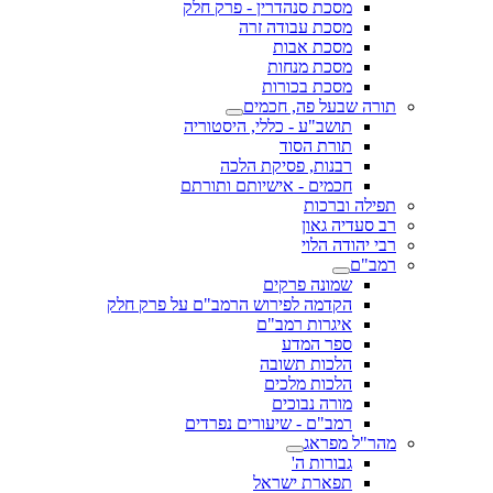
מסכת סנהדרין - פרק חלק
מסכת עבודה זרה
מסכת אבות
מסכת מנחות
מסכת בכורות
תורה שבעל פה, חכמים
תושב"ע - כללי, היסטוריה
תורת הסוד
רבנות, פסיקת הלכה
חכמים - אישיותם ותורתם
תפילה וברכות
רב סעדיה גאון
רבי יהודה הלוי
רמב"ם
שמונה פרקים
הקדמה לפירוש הרמב"ם על פרק חלק
איגרות רמב"ם
ספר המדע
הלכות תשובה
הלכות מלכים
מורה נבוכים
רמב"ם - שיעורים נפרדים
מהר"ל מפראג
גבורות ה'
תפארת ישראל