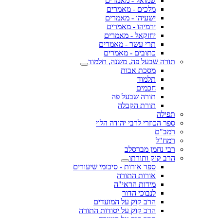
שמואל - מאמרים
מלכים - מאמרים
ישעיהו - מאמרים
ירמיהו - מאמרים
יחזקאל - מאמרים
תרי עשר - מאמרים
כתובים - מאמרים
תורה שבעל פה, משנה, תלמוד
מסכת אבות
תלמוד
חכמים
תורה שבעל פה
תורת הקבלה
תפילה
ספר הכוזרי לרבי יהודה הלוי
רמב"ם
רמח"ל
רבי נחמן מברסלב
הרב קוק ותורתו
ספר אורות - סיכומי שיעורים
אורות התורה
מידות הראי"ה
לנבוכי הדור
הרב קוק על המועדים
הרב קוק על יסודות התורה