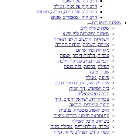
הרב קוק על תשובה
הרב קוק על גלות, גאולה
הרב קוק על חברה, מדינה, מלחמה
הרב קוק - מאמרים שונים
שאלות ותשובות
שלח שאלה לרב
שאלות ותשובות לפי נושא
השאלות והתשובות לפי תאריך
אמונה, תשובה, יסודות התורה
מקורות ופירושיהם
עברית, הלכות דיבור, שמות
חכמים, רבנות, פסיקת הלכה
תפילה, ברכות, בית כנסת
שבת ומועד
ציונות, גאולה
ארץ ישראל, הלכות תלויות בה
בית המקדש, הר הבית
חברה ואקטואליה
עבודה זרה, ישראל והגוים, גיור
חינוך, לימודים, הוראה
איש ואשה, משפחה, צניעות
גוף ומראה חיצוני, בגדים, ציצית
כשרות, אוכל ואכילה
טהרה, נטילת ידיים, טבילת כלים
ספרי קודש, תפילין, מזוזה, גניזה