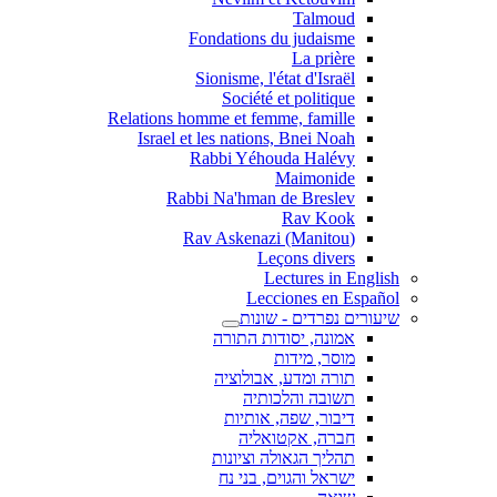
Talmoud
Fondations du judaisme
La prière
Sionisme, l'état d'Israël
Société et politique
Relations homme et femme, famille
Israel et les nations, Bnei Noah
Rabbi Yéhouda Halévy
Maimonide
Rabbi Na'hman de Breslev
Rav Kook
(Rav Askenazi (Manitou
Leçons divers
Lectures in English
Lecciones en Español
שיעורים נפרדים - שונות
אמונה, יסודות התורה
מוסר, מידות
תורה ומדע, אבולוציה
תשובה והלכותיה
דיבור, שפה, אותיות
חברה, אקטואליה
תהליך הגאולה וציונות
ישראל והגוים, בני נח