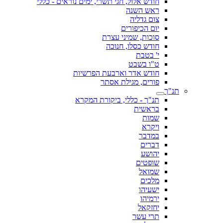
חודש אלול, חגי תשרי, ימים נוראים - כללי
ראש השנה
צום גדליה
יום הכיפורים
סוכות, שמיני עצרת
חודש כסלו, חנוכה
י' בטבת
ט"ו בשבט
חודש אדר וארבעת הפרשיות
פורים, מגילת אסתר
תנ"ך
תנ"ך - כללי, ביקורת המקרא
בראשית
שמות
ויקרא
במדבר
דברים
יהושע
שופטים
שמואל
מלכים
ישעיהו
ירמיהו
יחזקאל
תרי עשר