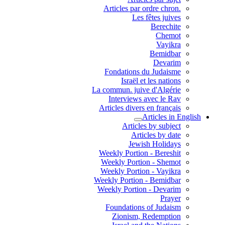
.Articles par ordre chron
Les fêtes juives
Berechite
Chemot
Vayikra
Bemidbar
Devarim
Fondations du Judaisme
Israël et les nations
La commun. juive d'Algérie
Interviews avec le Rav
Articles divers en français
Articles in English
Articles by subject
Articles by date
Jewish Holidays
Weekly Portion - Bereshit
Weekly Portion - Shemot
Weekly Portion - Vayikra
Weekly Portion - Bemidbar
Weekly Portion - Devarim
Prayer
Foundations of Judaism
Zionism, Redemption