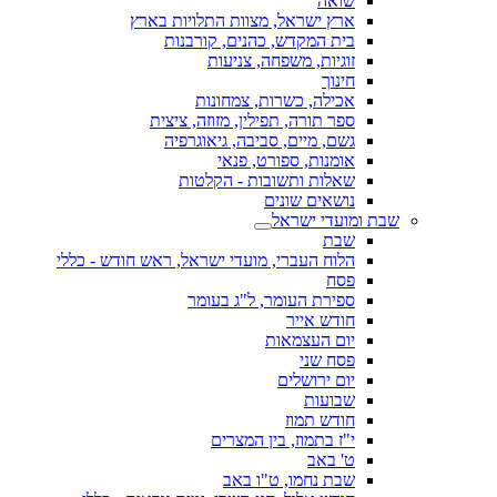
שואה
ארץ ישראל, מצוות התלויות בארץ
בית המקדש, כהנים, קורבנות
זוגיות, משפחה, צניעות
חינוך
אכילה, כשרות, צמחונות
ספר תורה, תפילין, מזוזה, ציצית
גשם, מיים, סביבה, גיאוגרפיה
אומנות, ספורט, פנאי
שאלות ותשובות - הקלטות
נושאים שונים
שבת ומועדי ישראל
שבת
הלוח העברי, מועדי ישראל, ראש חודש - כללי
פסח
ספירת העומר, ל"ג בעומר
חודש אייר
יום העצמאות
פסח שני
יום ירושלים
שבועות
חודש תמוז
י"ז בתמוז, בין המצרים
ט' באב
שבת נחמו, ט"ו באב