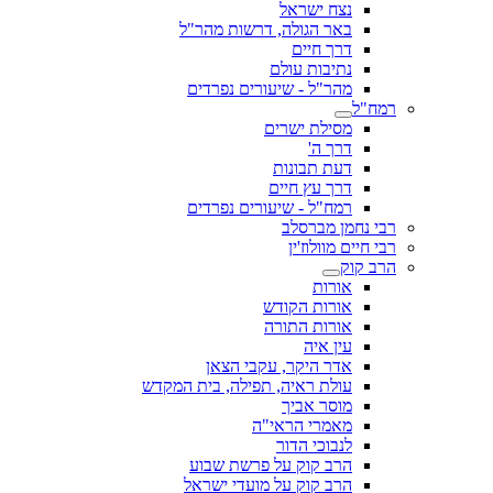
נצח ישראל
באר הגולה, דרשות מהר"ל
דרך חיים
נתיבות עולם
מהר"ל - שיעורים נפרדים
רמח"ל
מסילת ישרים
דרך ה'
דעת תבונות
דרך עץ חיים
רמח"ל - שיעורים נפרדים
רבי נחמן מברסלב
רבי חיים מוולוז'ין
הרב קוק
אורות
אורות הקודש
אורות התורה
עין איה
אדר היקר, עקבי הצאן
עולת ראיה, תפילה, בית המקדש
מוסר אביך
מאמרי הראי"ה
לנבוכי הדור
הרב קוק על פרשת שבוע
הרב קוק על מועדי ישראל