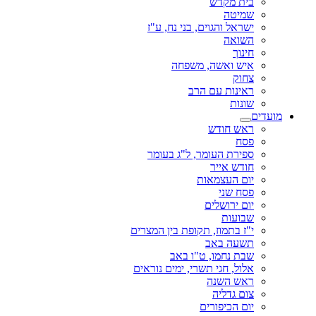
בית מקדש
שמיטה
ישראל והגוים, בני נח, ע"ז
השואה
חינוך
איש ואשה, משפחה
צחוק
ראינות עם הרב
שונות
מועדים
ראש חודש
פסח
ספירת העומר, ל"ג בעומר
חודש אייר
יום העצמאות
פסח שני
יום ירושלים
שבועות
י"ז בתמוז, תקופת בין המצרים
תשעה באב
שבת נחמו, ט"ו באב
אלול, חגי תשרי, ימים נוראים
ראש השנה
צום גדליה
יום הכיפורים