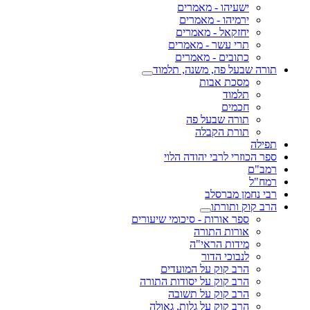
ישעיהו - מאמרים
ירמיהו - מאמרים
יחזקאל - מאמרים
תרי עשר - מאמרים
כתובים - מאמרים
תורה שבעל פה, משנה, תלמוד
מסכת אבות
תלמוד
חכמים
תורה שבעל פה
תורת הקבלה
תפילה
ספר הכוזרי לרבי יהודה הלוי
רמב"ם
רמח"ל
רבי נחמן מברסלב
הרב קוק ותורתו
ספר אורות - סיכומי שיעורים
אורות התורה
מידות הראי"ה
לנבוכי הדור
הרב קוק על המועדים
הרב קוק על יסודות התורה
הרב קוק על תשובה
הרב קוק על גלות, גאולה