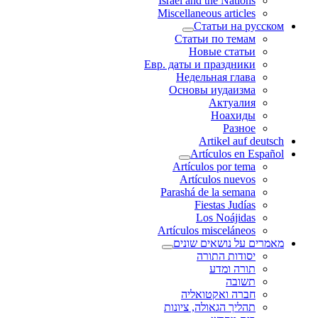
Israel and the Nations
Miscellaneous articles
Статьи на русском
Статьи по темам
Новые статьи
Евр. даты и праздники
Недельная глава
Основы иудаизма
Актуалия
Ноахиды
Разное
Artikel auf deutsch
Artículos en Español
Artículos por tema
Artículos nuevos
Parashá de la semana
Fiestas Judías
Los Noájidas
Artículos misceláneos
מאמרים על נושאים שונים
יסודות התורה
תורה ומדע
תשובה
חברה ואקטואליה
תהליך הגאולה, ציונות