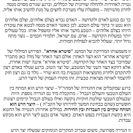
נטייה לאחידות ולהחלה שוויונית של הכללים, וברגע שגורם מסוים מנסה
לחרוג מהנורמה – מופעלת עליו מערכת לחצים על מנת להשיב אותו אליה.
כך גם בנוגע לאדם ולקדושה – האדם נברא בצלם אלוהים, וצלם אלוהים
הוא נטע זר בתוך עולם הטבע. לכן כאשר האדם מנסה לבטא את עובדת
היותו בצלם אלוהים – הטבע מושך אותו אליו ומשפיל אותו. ככל שעולים
יותר במעלות הקדושה – אדם, עם ישראל, תלמידי חכמים – נוצר מתח
גדול יותר, שעלול להביא לנפילות חמורות.
זו משמעותו המדויקת של המושג
"סיטרא אחרא"
. הפירוש המילולי של
"סיטרא אחרא" הוא הצד האחר; אולם הצד האחר של מה? כאן מתברר
שמדובר בצד האחר של הקדושה. "סיטרא אחרא" איננה ישות אחרת,
אלא דווקא הצד השני של המטבע, של יצר הטוב. ברגע שנולד באדם רצון
להתקדם ולחרוג מהמציאות הטבעית בה הוא שרוי – נולד בו גם רצון חזק
להיצמד לאותה מציאות טבעית. זהו מקורו העמוק של היצר הרע.
ברגע שמקבלים את ההגדרה של המהר"ל – שיצר הרע הוא המתח בין
העולם הטבעי והעולם הנבדל – מתקבלת מיד גם הגדרה נוספת: היות
שבעולם הטבעי שולטת חוקיות נוקשה ואילו בעולם הנבדל קיימים רצונות
חופשיים (שהם בבחינת המשך לחירותו של הקב"ה ) –
היצר הרע הוא
המתח שקיים בין העבדות ובין החירות
. במילים אחרות: הנטייה אל החטא
היא בקשת העבדות בנפש האדם. כאשר אדם נכנע ליצר הרע הוא מבקש
עבדות.
זו הגדרה מפתיעה, משום שברוב המקרים הנימוקים שמעלה יצר הרע