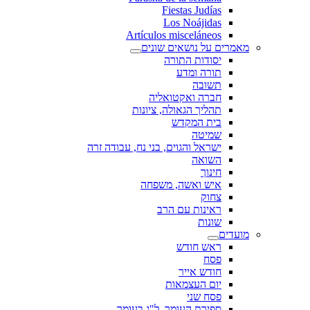
Fiestas Judías
Los Noájidas
Artículos misceláneos
מאמרים על נושאים שונים
יסודות התורה
תורה ומדע
תשובה
חברה ואקטואליה
תהליך הגאולה, ציונות
בית המקדש
שמיטה
ישראל והגוים, בני נח, עבודה זרה
השואה
חינוך
איש ואשה, משפחה
צחוק
ראינות עם הרב
שונות
מועדים
ראש חודש
פסח
חודש אייר
יום העצמאות
פסח שני
ספירת העומר, ל"ג בעומר