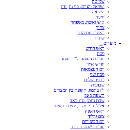
שמיטה
ישראל והגוים, בני נח, ע"ז
השואה
חינוך
איש ואשה, משפחה
צחוק
ראינות עם הרב
שונות
מועדים
ראש חודש
פסח
ספירת העומר, ל"ג בעומר
חודש אייר
יום העצמאות
פסח שני
יום ירושלים
שבועות
י"ז בתמוז, תקופת בין המצרים
תשעה באב
שבת נחמו, ט"ו באב
אלול, חגי תשרי, ימים נוראים
ראש השנה
צום גדליה
יום הכיפורים
סוכות, שמחת תורה