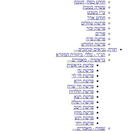
חודש כסלו, חנוכה
עשרה בטבת
ט"ו בשבט
חודש אדר
פרשת שקלים
פרשת זכור
פורים
פרשת פרה
פרשת החודש
תורה, נביאים וכתובים
תנ"ך - כללי, ביקורת המקרא
בראשית - מאמרים
פרשת בראשית
פרשת נח
פרשת לך לך
פרשת וירא
פרשת חיי שרה
פרשת תולדות
פרשת ויצא
פרשת וישלח
פרשת וישב
פרשת מקץ
פרשת ויגש
פרשת ויחי
שמות - מאמרים