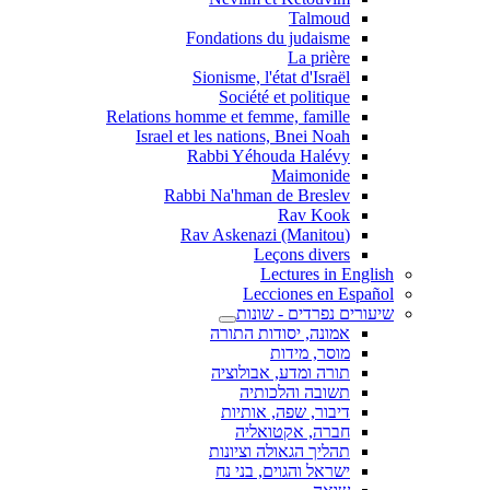
Talmoud
Fondations du judaisme
La prière
Sionisme, l'état d'Israël
Société et politique
Relations homme et femme, famille
Israel et les nations, Bnei Noah
Rabbi Yéhouda Halévy
Maimonide
Rabbi Na'hman de Breslev
Rav Kook
(Rav Askenazi (Manitou
Leçons divers
Lectures in English
Lecciones en Español
שיעורים נפרדים - שונות
אמונה, יסודות התורה
מוסר, מידות
תורה ומדע, אבולוציה
תשובה והלכותיה
דיבור, שפה, אותיות
חברה, אקטואליה
תהליך הגאולה וציונות
ישראל והגוים, בני נח