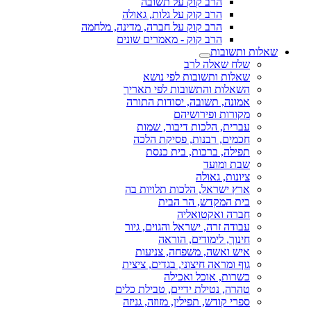
הרב קוק על תשובה
הרב קוק על גלות, גאולה
הרב קוק על חברה, מדינה, מלחמה
הרב קוק - מאמרים שונים
שאלות ותשובות
שלח שאלה לרב
שאלות ותשובות לפי נושא
השאלות והתשובות לפי תאריך
אמונה, תשובה, יסודות התורה
מקורות ופירושיהם
עברית, הלכות דיבור, שמות
חכמים, רבנות, פסיקת הלכה
תפילה, ברכות, בית כנסת
שבת ומועד
ציונות, גאולה
ארץ ישראל, הלכות תלויות בה
בית המקדש, הר הבית
חברה ואקטואליה
עבודה זרה, ישראל והגוים, גיור
חינוך, לימודים, הוראה
איש ואשה, משפחה, צניעות
גוף ומראה חיצוני, בגדים, ציצית
כשרות, אוכל ואכילה
טהרה, נטילת ידיים, טבילת כלים
ספרי קודש, תפילין, מזוזה, גניזה