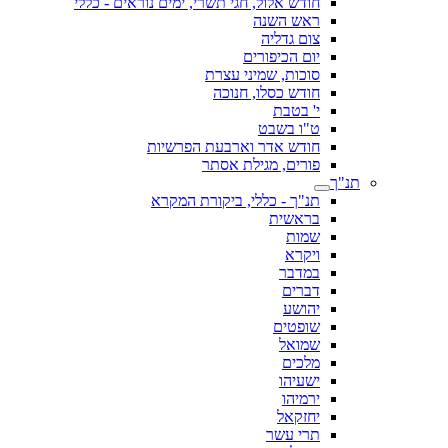
חודש אלול, חגי תשרי, ימים נוראים - כללי
ראש השנה
צום גדליה
יום הכיפורים
סוכות, שמיני עצרת
חודש כסלו, חנוכה
י' בטבת
ט"ו בשבט
חודש אדר וארבעת הפרשיות
פורים, מגילת אסתר
תנ"ך
תנ"ך - כללי, ביקורת המקרא
בראשית
שמות
ויקרא
במדבר
דברים
יהושע
שופטים
שמואל
מלכים
ישעיהו
ירמיהו
יחזקאל
תרי עשר