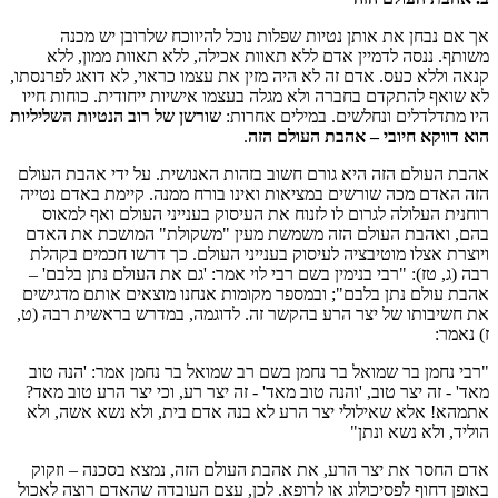
אך אם נבחן את אותן נטיות שפלות נוכל להיווכח שלרובן יש מכנה
משותף. ננסה לדמיין אדם ללא תאוות אכילה, ללא תאוות ממון, ללא
קנאה וללא כעס. אדם זה לא היה מזין את עצמו כראוי, לא דואג לפרנסתו,
לא שואף להתקדם בחברה ולא מגלה בעצמו אישיות ייחודית. כוחות חייו
היו מתדלדלים ונחלשים. במילים אחרות:
שורשן של רוב הנטיות השליליות
הוא דווקא חיובי – אהבת העולם הזה
.
אהבת העולם הזה היא גורם חשוב בזהות האנושית. על ידי אהבת העולם
הזה האדם מכה שורשים במציאות ואינו בורח ממנה. קיימת באדם נטייה
רוחנית העלולה לגרום לו לזנוח את העיסוק בענייני העולם ואף למאוס
בהם, ואהבת העולם הזה משמשת מעין "משקולת" המושכת את האדם
ויוצרת אצלו מוטיבציה לעיסוק בענייני העולם. כך דרשו חכמים בקהלת
רבה (ג, טז): "רבי בנימין בשם רבי לוי אמר: 'גם את העולם נתן בלבם' –
אהבת עולם נתן בלבם"; ובמספר מקומות אנחנו מוצאים אותם מדגישים
את חשיבותו של יצר הרע בהקשר זה. לדוגמה, במדרש בראשית רבה (ט,
ז) נאמר:
"רבי נחמן בר שמואל בר נחמן בשם רב שמואל בר נחמן אמר: 'הנה טוב
מאד' - זה יצר טוב, 'והנה טוב מאד' - זה יצר רע, וכי יצר הרע טוב מאד?
אתמהא! אלא שאילולי יצר הרע לא בנה אדם בית, ולא נשא אשה, ולא
הוליד, ולא נשא ונתן"
אדם החסר את יצר הרע, את אהבת העולם הזה, נמצא בסכנה – וזקוק
באופן דחוף לפסיכולוג או לרופא. לכן, עצם העובדה שהאדם רוצה לאכול