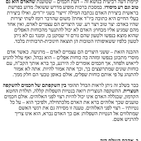
קיימת דעה רביעית בנושא זה – דעת חכמים – שטוענת
שהאדם הוא גם
טוב וגם רע מיסודו
. במסכת ברכות מופיע מדרש ששואל: מדוע בפרשת
בראשית ביצירת האדם נכתבה המילה 'וייצר' בשני יו"דים, ואילו ביצירת
בעלי החיים היא כתובה ביו"ד אחת? משום שהדבר רומז לשתי יצירות
שהיו באדם: יצר טוב ויצר רע. שני היצרים הם עצמיים לאדם, ואין אחד
מהם שמגיע אליו מבחוץ: האדם לא יכול להתנער מהכוחות האפלים
שהוא מוצא בנפשו ולטעון שהם גורם זר שמקנן בו, ומנגד גם לא ניתן
לטעון כלפיו ששאיפותיו הטובות הן תוצאה חינוכית-תרבותית בלבד.
ההבנה הזאת – ששני היצרים הם עצמיים לאדם – מרגיעה. כאשר אדם
מוסרי מתבונן בנפשו ומזהה בה כוחות אפלים – הוא נבהל, ואף עלול להגיע
לייאוש ולפחד, אך חכמים אומרים לו: הירגע, כך ברא אותך הקב"ה, עם
כוחות שונים שמתרוצצים בך, וכך אתה אמור להיות. אתה לא אמור
להתנהג על פי אותם כוחות שפלים, אולם באופן טבעי הם חלק ממך.
כבר בשלב זה ניתן לראות הבדל תהומי
בין השקפתם של חכמים להשקפה
הנוצרית
. ההשקפה הנוצרית רואה בנטיות השפלות קללה, תולדת החטא
הקדמון, שבגללה האדם אינו יכול להיות רצוי לפני האלוהים. אולם חכמים
טוענים שכך אלוהים ברא את האדם מלכתחילה, ולפיכך הוא – על כל
נטיותיו – רצוי לפני האלוהים. טענה זו מסירה גם את רגשי האשם
שמתלווים אל הנטיות השפלות: אם כך האדם נברא, הוא אינו צריך
להרגיש אשם.
ב. אהבת העולם הזה