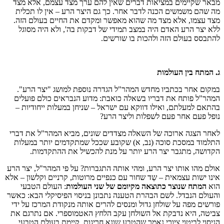
מבאר שקיימים במציאות דברים שאין להם ערך מצד עצמם, אלא מצד
מה שהם משמשים הכנה לדבר אחר. כך גם היצר הרע – אין לו תכלית
מצד עצמו, אלא מצד מה שהוא מאפשר ומקדם את החיים בעולם הזה.
ללא יצר הרע האדם היה במצב תמידי של דבקות בה', ולא היה מסוגל
להתבסס בעולם הזה ולהכות בו שורשים.
ג. המתח בין העולמות
במקום אחר בכתביו מחדש המהר"ל הגדרה נוספת למושג "יצר הרע".
המהר"ל פותח את דבריו בשאלה כואבת: מדוע הנבראים כולם פועלים
בהתאם למעלתם, ואילו דווקא עם ישראל – שניחן במעלות ייחודיות –
נופל פעם אחר פעם לשפלות וליצר הרע?
לאחר הצגה ארוכה של השאלה מצדדים שונים, מביא המהר"ל את דברי
התלמוד במסכת סוכה (נב, א) שקובע שככל שמתקדמים יותר במעלות
הקדושה, מתגבר יצר הרע יותר על מנת להכשיל את ההתקדמות.
אולם מהו אותו יצר הרע, ומהי אותה התגברות? על פי המהר"ל, יצר הרע
אינו ישות עצמאית – שֵד שחור עם כנפיים מרוטות, קרניים וקלשון – אלא
הוא
המתח שנוצר כתוצאה מקיומם של שני העולמות
: העולם הטבעי
והעולם הנבדל. לשם הבהרת הטענה נתבונן בניסוי הפיסיקלי הבא: כאשר
פורשים מפה על שולחן גדול ומנסים להרים אותה מנקודת המרכז על ידי
צביטה, היא נדבקת אל השולחן עקב הלחץ האטמוספרי. אם נתרגם את
הניסוי לביטוי ציורי נאמר שהטבע שונא חריגות. קיימת בעולם הטבעי