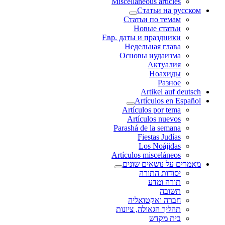
Miscellaneous articles
Статьи на русском
Статьи по темам
Новые статьи
Евр. даты и праздники
Недельная глава
Основы иудаизма
Актуалия
Ноахиды
Разное
Artikel auf deutsch
Artículos en Español
Artículos por tema
Artículos nuevos
Parashá de la semana
Fiestas Judías
Los Noájidas
Artículos misceláneos
מאמרים על נושאים שונים
יסודות התורה
תורה ומדע
תשובה
חברה ואקטואליה
תהליך הגאולה, ציונות
בית מקדש