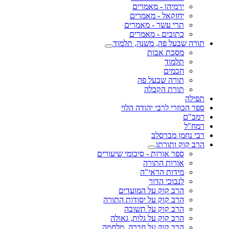
ירמיהו - מאמרים
יחזקאל - מאמרים
תרי עשר - מאמרים
כתובים - מאמרים
תורה שבעל פה, משנה, תלמוד
מסכת אבות
תלמוד
חכמים
תורה שבעל פה
תורת הקבלה
תפילה
ספר הכוזרי לרבי יהודה הלוי
רמב"ם
רמח"ל
רבי נחמן מברסלב
הרב קוק ותורתו
ספר אורות - סיכומי שיעורים
אורות התורה
מידות הראי"ה
לנבוכי הדור
הרב קוק על המועדים
הרב קוק על יסודות התורה
הרב קוק על תשובה
הרב קוק על גלות, גאולה
הרב קוק על חברה, מלחמה