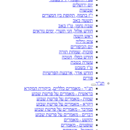
יום ירושלים
שבועות
י"ז בתמוז, תקופת בין המצרים
תשעה באב
שבת נחמו, ט"ו באב
חודש אלול, חגי תשרי, ימים נוראים
ראש השנה
צום גדליה
יום הכיפורים
סוכות, שמחת תורה
חודש כסלו, חנוכה
עשרה בטבת
ט"ו בשבט
חודש אדר, ארבעת הפרשיות
פורים
תנ"ך
תנ"ך - מאמרים כלליים, ביקורת המקרא
בראשית - מאמרים על פרשת שבוע
שמות - מאמרים על פרשת שבוע
ויקרא - מאמרים על פרשת שבוע
במדבר - מאמרים על פרשת שבוע
דברים - מאמרים על פרשת שבוע
יהושע - מאמרים
שופטים - מאמרים