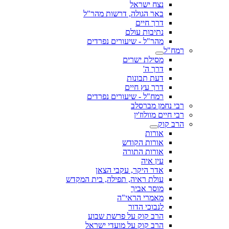
נצח ישראל
באר הגולה, דרשות מהר"ל
דרך חיים
נתיבות עולם
מהר"ל - שיעורים נפרדים
רמח"ל
מסילת ישרים
דרך ה'
דעת תבונות
דרך עץ חיים
רמח"ל - שיעורים נפרדים
רבי נחמן מברסלב
רבי חיים מוולוז'ין
הרב קוק
אורות
אורות הקודש
אורות התורה
עין איה
אדר היקר, עקבי הצאן
עולת ראיה, תפילה, בית המקדש
מוסר אביך
מאמרי הראי"ה
לנבוכי הדור
הרב קוק על פרשת שבוע
הרב קוק על מועדי ישראל