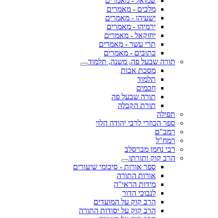
שמואל - מאמרים
מלכים - מאמרים
ישעיהו - מאמרים
ירמיהו - מאמרים
יחזקאל - מאמרים
תרי עשר - מאמרים
כתובים - מאמרים
תורה שבעל פה, משנה, תלמוד
מסכת אבות
תלמוד
חכמים
תורה שבעל פה
תורת הקבלה
תפילה
ספר הכוזרי לרבי יהודה הלוי
רמב"ם
רמח"ל
רבי נחמן מברסלב
הרב קוק ותורתו
ספר אורות - סיכומי שיעורים
אורות התורה
מידות הראי"ה
לנבוכי הדור
הרב קוק על המועדים
הרב קוק על יסודות התורה