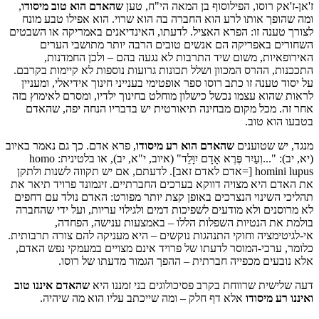
ז'אן-ז'אק רוסו, הפילוסוף בן המאה הי"ח, טען
שהאדם הוא טוב מיסודו
,
ומה שהופך אותו לרע הוא החברה בה הוא שרוי. הוא אפילו טבע מונח
לצורך טענה זו: הפרא האציל. לדעתו, האינדיאנים באמריקה או השבטים
השחורים באפריקה הם אנשים טובים הרבה יותר מתושבי הערים
האירופאיות, משום שיד התרבות לא נגעה בהם – ולכן החמדנות,
התככנות, ההרס המכוון ושלל תכונות גרועות נוספות לא קיימות בקרבם.
על יסוד טענה זו כתב רוסו ספר אופטימי בענייני חינוך אידיאלי, ומעניין
לראות שהוא עצמו נכשל כישלון מוחלט בחינוך ילדיו, ומסרם לאימוץ בזה
אחר זה. מכל מקום מבחינה תיאורטית יש בדבריו הנחה יפה, שהאדם
בטבעו הוא טוב.
מנגד, יש שטוענים
שהאדם הוא רע מיסודו
, פרא אדם. כך גם נאמר באיוב
(יא, יב): "...וְעַיִר פֶּרֶא אָדָם יִוָּלֵד" (איוב, י"א, יב), או בלטינית: homo
homini lupus [=אדם לאדם זאב]. לדעתם, אם יש תקווה לשנות ולתקן
את האדם היא מצויה דווקא בערכים החברתיים. זיגמונד פרויד תיאר את
תהליכי השינוי הנצרכים באופן קצת יותר מפורט: האדם נולד עם דחפים
לא מרוסנים ולא מודעים לשפיכות דמים ולגילוי עריות, ועל ידי שהחברה
בולמת את הנטיות השפלות הללו – באמצעות ענישה, הפחדה,
אי-לגיטימציה וחוקי התנהגות נוקשים – היא מעניקה להם צורה תרבותית.
כלומר, ערכי-המוסר לדעתו של פרויד אינם מצויים במעמקי נפש האדם,
אלא נובעים מכפייה חברתית – ההפך הגמור מדעתו של רוסו.
דעה שלישית שרווחת בקרב פסיכולוגים בני זמננו היא
שהאדם איננו טוב
ואיננו רע
מיסודו
אלא דף חלק – ומה שייכתב עליו הוא מה שיהיה.