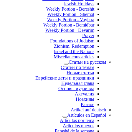
Jewish Holidays
Weekly Portion - Bereshit
Weekly Portion - Shemot
Weekly Portion - Vayikra
Weekly Portion - Bemidbar
Weekly Portion - Devarim
Prayer
Foundations of Judaism
Zionism, Redemption
Israel and the Nations
Miscellaneous articles
Статьи на русском
Статьи по темам
Новые статьи
Еврейские даты и праздники
Недельная глава
Основы иудаизма
Актуалия
Ноахиды
Разное
Artikel auf deutsch
Artículos en Español
Artículos por tema
Artículos nuevos
Parashá de la semana