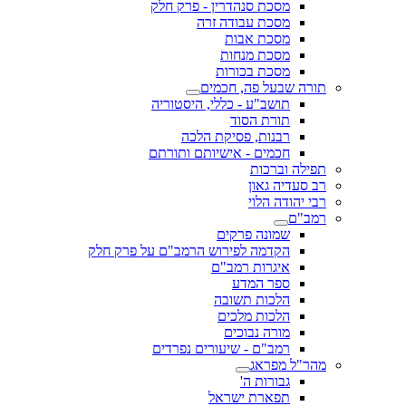
מסכת סנהדרין - פרק חלק
מסכת עבודה זרה
מסכת אבות
מסכת מנחות
מסכת בכורות
תורה שבעל פה, חכמים
תושב"ע - כללי, היסטוריה
תורת הסוד
רבנות, פסיקת הלכה
חכמים - אישיותם ותורתם
תפילה וברכות
רב סעדיה גאון
רבי יהודה הלוי
רמב"ם
שמונה פרקים
הקדמה לפירוש הרמב"ם על פרק חלק
איגרות רמב"ם
ספר המדע
הלכות תשובה
הלכות מלכים
מורה נבוכים
רמב"ם - שיעורים נפרדים
מהר"ל מפראג
גבורות ה'
תפארת ישראל