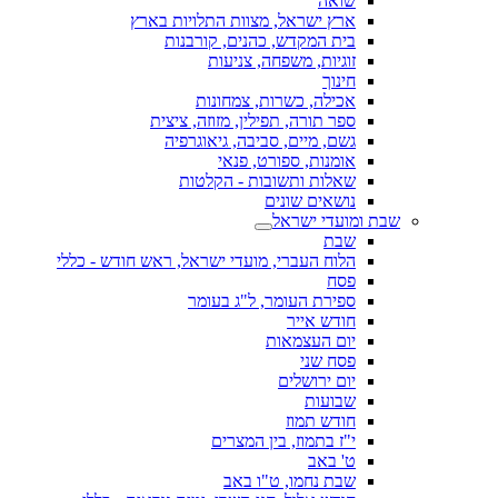
שואה
ארץ ישראל, מצוות התלויות בארץ
בית המקדש, כהנים, קורבנות
זוגיות, משפחה, צניעות
חינוך
אכילה, כשרות, צמחונות
ספר תורה, תפילין, מזוזה, ציצית
גשם, מיים, סביבה, גיאוגרפיה
אומנות, ספורט, פנאי
שאלות ותשובות - הקלטות
נושאים שונים
שבת ומועדי ישראל
שבת
הלוח העברי, מועדי ישראל, ראש חודש - כללי
פסח
ספירת העומר, ל"ג בעומר
חודש אייר
יום העצמאות
פסח שני
יום ירושלים
שבועות
חודש תמוז
י"ז בתמוז, בין המצרים
ט' באב
שבת נחמו, ט"ו באב