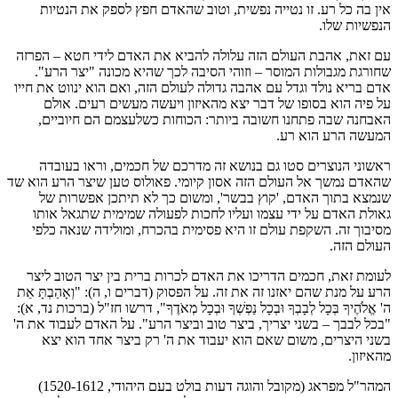
אין בה כל רע. זו נטייה נפשית, וטוב שהאדם חפץ לספק את הנטיות
הנפשיות שלו.
עם זאת, אהבת העולם הזה עלולה להביא את האדם לידי חטא – הפרזה
שחורגת מגבולות המוסר – וזוהי הסיבה לכך שהיא מכונה "יצר הרע".
אדם בריא נולד וגדל עם אהבה גדולה לעולם הזה, ואם הוא ינווט את חייו
על פיה הוא בסופו של דבר יצא מהאיזון ויעשה מעשים רעים. אולם
האבחנה שבה פתחנו חשובה ביותר: הכוחות כשלעצמם הם חיוביים,
המעשה הרע הוא רע.
ראשוני הנוצרים סטו גם בנושא זה מדרכם של חכמים, וראו בעובדה
שהאדם נמשך אל העולם הזה אסון קיומי. פאולוס טען שיצר הרע הוא שד
שנמצא בתוך האדם, 'קוץ בבשר', ומשום כך לא תיתכן אפשרות של
גאולת האדם על ידי עצמו ועליו לחכות לפעולה שמימית שתגאל אותו
מסיבוך זה. השקפת עולם זו היא פסימית בהכרח, ומולידה שנאה כלפי
העולם הזה.
לעומת זאת, חכמים הדריכו את האדם לכרות ברית בין יצר הטוב ליצר
הרע על מנת שהם יאזנו זה את זה. על הפסוק (דברים ו, ה): "וְאָהַבְתָּ אֵת
ה' אֱלֹהֶיךָ בְּכָל לְבָבְךָ וּבְכָל נַפְשְׁךָ וּבְכָל מְאֹדֶךָ", דרשו חז"ל (ברכות נד, א):
"בכל לבבך – בשני יצריך, ביצר טוב וביצר הרע". על האדם לעבוד את ה'
בשני היצרים, משום שאם הוא יעבוד את ה' רק ביצר אחד הוא יצא
מהאיזון.
המהר"ל מפראג (מקובל והוגה דעות בולט בעם היהודי, 1520-1612)