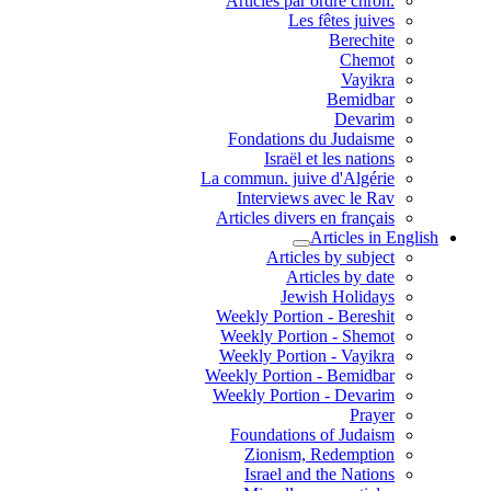
.Articles par ordre chron
Les fêtes juives
Berechite
Chemot
Vayikra
Bemidbar
Devarim
Fondations du Judaisme
Israël et les nations
La commun. juive d'Algérie
Interviews avec le Rav
Articles divers en français
Articles in English
Articles by subject
Articles by date
Jewish Holidays
Weekly Portion - Bereshit
Weekly Portion - Shemot
Weekly Portion - Vayikra
Weekly Portion - Bemidbar
Weekly Portion - Devarim
Prayer
Foundations of Judaism
Zionism, Redemption
Israel and the Nations