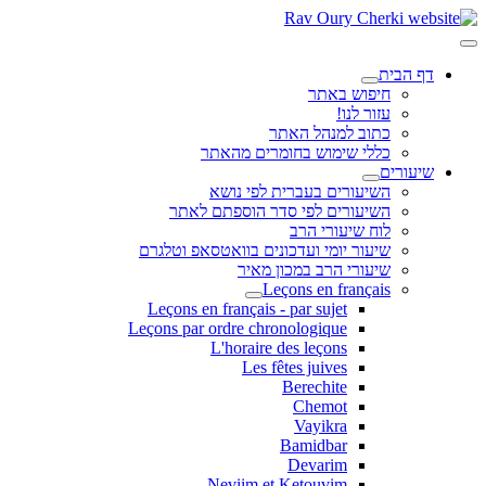
דף הבית
חיפוש באתר
עזור לנו!
כתוב למנהל האתר
כללי שימוש בחומרים מהאתר
שיעורים
השיעורים בעברית לפי נושא
השיעורים לפי סדר הוספתם לאתר
לוח שיעורי הרב
שיעור יומי ועדכונים בוואטסאפ וטלגרם
שיעורי הרב במכון מאיר
Leçons en français
Leçons en français - par sujet
Leçons par ordre chronologique
L'horaire des leçons
Les fêtes juives
Berechite
Chemot
Vayikra
Bamidbar
Devarim
Neviim et Ketouvim