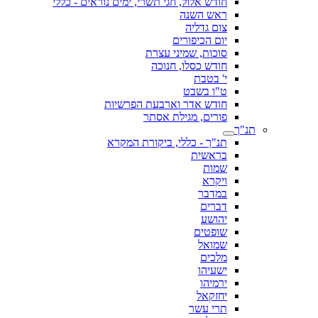
חודש אלול, חגי תשרי, ימים נוראים - כללי
ראש השנה
צום גדליה
יום הכיפורים
סוכות, שמיני עצרת
חודש כסלו, חנוכה
י' בטבת
ט"ו בשבט
חודש אדר וארבעת הפרשיות
פורים, מגילת אסתר
תנ"ך
תנ"ך - כללי, ביקורת המקרא
בראשית
שמות
ויקרא
במדבר
דברים
יהושע
שופטים
שמואל
מלכים
ישעיהו
ירמיהו
יחזקאל
תרי עשר