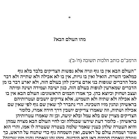
*
מהו העולם הבא?
הרמב"ם כותב הלכות תשובה (ח'-ב'):
"העולם הבא אין בו גוף וגויה אלא נפשות הצדיקים בלבד בלא גוף
כמלאכי השרת. הואיל ואין בו גויות, אין בו לא אכילה ולא שתייה ולא דבר
מכל הדברים שגופות בני אדם צריכין להן בעולם הזה, ולא יארע דבר בו מן
הדברים שמארעין לגופות בעולם הזה, כגון ישיבה ועמידה ושינה ומיתה
ועצב ושחוק וכיוצא בהן. כך אמרו חכמים הראשונים: העולם הבא אין בו
לא אכילה ולא שתיה ולא תשמיש, אלא צדיקים יושבים ועטרותיהם
בראשיהן ונהנין מזיו השכינה. הרי נתברר לך שאין שם גוף לפי שאין שם
אכילה ושתיה, וזה שאמרו צדיקים יושבין דרך חידה אמרו, כלומר
הצדיקים מצויין שם בלא עמל ובלא יגיעה, וכן זה שאמרו עטרותיהן
בראשיהן - כלומר דעת שידעו שבגללה זכו לחיי העולם הבא מצויה עמהן
והיא העטרה שלהן כענין שאמר שלמה בעטרה שעטרה לו אמו, והרי הוא
אומר ושמחת עולם על ראשם, ואין השמחה גוף כדי שתנוח על הראש, כך
עטרה שאמרו חכמים כאן היא הידיעה. ומהו זהו שאמרו נהנין מזיו שכינה?