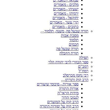
שמואל - מאמרים
מלכים - מאמרים
ישעיהו - מאמרים
ירמיהו - מאמרים
יחזקאל - מאמרים
תרי עשר - מאמרים
כתובים - מאמרים
תורה שבעל פה, משנה, תלמוד
מסכת אבות
תלמוד
חכמים
תורה שבעל פה
תורת הקבלה
תפילה
ספר הכוזרי לרבי יהודה הלוי
רמב"ם
רמח"ל
רבי נחמן מברסלב
הרב קוק ותורתו
ספר אורות - סיכומי שיעורים
אורות התורה
מידות הראי"ה
לנבוכי הדור
הרב קוק על המועדים
הרב קוק על יסודות התורה