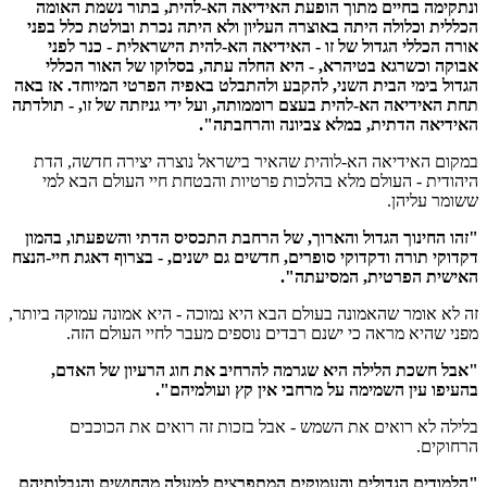
ונתקימה בחיים מתוך הופעת האידיאה הא-להית, בתור נשמת האומה
הכללית וכלולה היתה באוצרה העליון ולא היתה נכרת ובולטת כלל בפני
אורה הכללי הגדול של זו - האידיאה הא-להית הישראלית - כנר לפני
אבוקה וכשרגא בטיהרא, - היא החלה עתה, בסלוקו של האור הכללי
הגדול בימי הבית השני, להקבע ולהתבלט באפיה הפרטי המיוחד. אז באה
תחת האידיאה הא-להית בעצם רוממותה, ועל ידי גניזתה של זו, - תולדתה
האידיאה הדתית, במלא צביונה והרחבתה".
במקום האידיאה הא-לוהית שהאיר בישראל נוצרה יצירה חדשה, הדת
היהודית - העולם מלא בהלכות פרטיות והבטחת חיי העולם הבא למי
ששומר עליהן.
"זהו החינוך הגדול והארוך, של הרחבת התכסיס הדתי והשפעתו, בהמון
דקדוקי תורה ודקדוקי סופרים, חדשים גם ישנים, - בצרוף דאגת חיי-הנצח
האישית הפרטית, המסיעתה".
זה לא אומר שהאמונה בעולם הבא היא נמוכה - היא אמונה עמוקה ביותר,
מפני שהיא מראה כי ישנם רבדים נוספים מעבר לחיי העולם הזה.
"אבל חשכת הלילה היא שגרמה להרחיב את חוג הרעיון של האדם,
בהעיפו עין השמימה על מרחבי אין קץ ועולמיהם".
בלילה לא רואים את השמש - אבל בזכות זה רואים את הכוכבים
הרחוקים.
"הלמודים הגדולים והעמוקים המתפרצים למעלה מהחושים והגבלותיהם