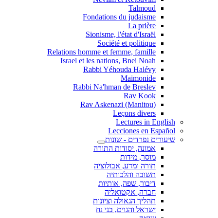
Talmoud
Fondations du judaisme
La prière
Sionisme, l'état d'Israël
Société et politique
Relations homme et femme, famille
Israel et les nations, Bnei Noah
Rabbi Yéhouda Halévy
Maimonide
Rabbi Na'hman de Breslev
Rav Kook
(Rav Askenazi (Manitou
Leçons divers
Lectures in English
Lecciones en Español
שיעורים נפרדים - שונות
אמונה, יסודות התורה
מוסר, מידות
תורה ומדע, אבולוציה
תשובה והלכותיה
דיבור, שפה, אותיות
חברה, אקטואליה
תהליך הגאולה וציונות
ישראל והגוים, בני נח