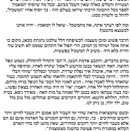
ושטויות והבלים כאלה שאין השכל מבינם. ובכל מה שיוסיף 'המאמין'
לספר מכל התכונה הרבתי שיראו בעולם הזה - כך יוסיף אחיו 'המשכיל',
להתל בו ולשחק ממנו.
ומה לפי דעתך אתה, אח מתמשכל - שואל לו המאמין - יהיה אתנו
לכשנצא מהבטן?
הדבר פשוט ומובן מעצמו: לכשיפתח חלל עולמנו נתנתק מכאן, מקום בו
אתה אוכל ושותה מן המוכן, הרי תפול אל התהום שממנו לא תשוב עוד
והיית כלא היה - משיב לו המשכיל בפשטות.
עודם מדברים, ותקבע אדמת הבטן. ה'תם' התחיל להתחלק. נשמט ונפל
החוצה. האח הנשאר בבטן מזדעזע ל'אסון' שקרה לאחיו, ומתיפח עליו
מרה: הוי אחי, איכה? איך נפלת שדדת. תומתך וכסלתך 'שזוהי חבלי
לידה' - היתה בעוכרך לבלי להתאמץ ולהאחז שלא תשמט תהומה. בעוד
שהאחד מילל לאבדן אחיו - הגיע לאזניו קול הבכי של הנופל בגיחו מרחם,
והתחלחל לקול ילל אחיו. ויאמר: 'אוי' זה היה גנוחו האחרון בצאת נפשו...
ובה בעת שבהאי גיסא בבטן ילל ואנחה על מות האח - מאידך גיסא, בבית
הילוד, הילולא וחינגא: ההורים הקרובים שמחים וצוהלים: מזל טוב מזל
טוב, ילד יולד, בן ניתן לנו.
וכשם שהמציאות מראה שחיי ימי העבור הם אמנם רק מעבר לחיים יותר
רחבים ומרהיבים - כך, וביותר, גם החיים הזמניים על האדמה אינם גם הם
אלא מעבר לחיים יותר רחבים ומזהירים, שאין מושג למו בחיי האדם
הכלוא במסגרת גוייה פעוטה בהשגה מצומצמת"
.