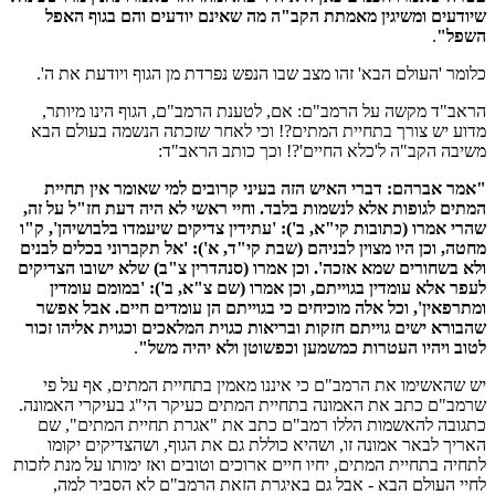
שיודעים ומשיגין מאמתת הקב"ה מה שאינם יודעים והם בגוף האפל
השפל"
.
כלומר 'העולם הבא' זהו מצב שבו הנפש נפרדת מן הגוף ויודעת את ה'.
הראב"ד מקשה על הרמב"ם: אם, לטענת הרמב"ם, הגוף הינו מיותר,
מדוע יש צורך בתחיית המתים?! וכי לאחר שזכתה הנשמה בעולם הבא
משיבה הקב"ה ל'כלא החיים'?! וכך כותב הראב"ד:
"אמר אברהם: דברי האיש הזה בעיני קרובים למי שאומר אין תחיית
המתים לגופות אלא לנשמות בלבד. וחיי ראשי לא היה דעת חז"ל על זה,
שהרי אמרו (כתובות קי"א, ב'): 'עתידין צדיקים שיעמדו בלבושיהן', ק"ו
מחטה, וכן היו מצוין לבניהם (שבת קי"ד, א'): 'אל תקברוני בכלים לבנים
ולא בשחורים שמא אזכה'. וכן אמרו (סנהדרין צ"ב) שלא ישובו הצדיקים
לעפר אלא עומדין בגוייתם, וכן אמרו (שם צ"א, ב'): 'במומם עומדין
ומתרפאין', וכל אלה מוכיחים כי בגוייתם הן עומדים חיים. אבל אפשר
שהבורא ישים גוייתם חזקות ובריאות כגוית המלאכים וכגוית אליהו זכור
לטוב ויהיו העטרות כמשמען וכפשוטן ולא יהיה משל"
.
יש שהאשימו את הרמב"ם כי איננו מאמין בתחיית המתים, אף על פי
שרמב"ם כתב את האמונה בתחיית המתים כעיקר הי"ג בעיקרי האמונה.
כתגובה להאשמות הללו רמב"ם כתב את "אגרת תחיית המתים", שם
האריך לבאר אמונה זו, ושהיא כוללת גם את הגוף, ושהצדיקים יקומו
לתחיה בתחיית המתים, יחיו חיים ארוכים וטובים ואז ימותו על מנת לזכות
לחיי העולם הבא - אבל גם באיגרת הזאת הרמב"ם לא הסביר למה,