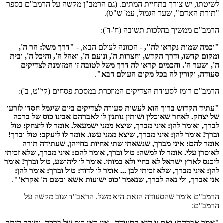
לשיטתו, יש צורך בתחיית המתים. (גם הרמב"ן מקשה על הרמב"ם בספר
"תורת האדם", שער הגמול, עמ' ש"ט).
הרמב"ם ממשיך בהלכות תשובה (ח'-ד'):
"וכמה שמות נקראו לה",
- הכוונה לעולם הבא, -
"דרך משל: הר ה',
ומקום קדשו, ודרך הקדש, וחצרות ה', ונועם ה', ואהל ה', והיכל ה', ובית
ה', ושער ה'. וחכמים קראו לה דרך משל לטובה זו המזומנת לצדיקים
סעודה, וקורין לה בכל מקום העולם הבא"
.
הרמב"ם רומז לסעודת הצדיקים המוזכרת במסכת פסחים (קי"ט, ב'):
"עתיד הקדוש ברוך הוא לעשות סעודה לצדיקים ביום שיגמל חסדו לזרעו
של יצחק. לאחר שאוכלין ושותין נותנין לו לאברהם אבינו כוס של ברכה
לברך, ואומר להן: איני מברך, שיצא ממני ישמעאל. אומר לו ליצחק: טול
וברך! אומר להן: איני מברך, שיצא ממני עשו. אומר לו ליעקב: טול וברך!
אומר להם: איני מברך, שנשאתי שתי אחיות בחייהן, שעתידה תורה
לאוסרן עלי. אומר לו למשה: טול וברך, אומר להם: איני מברך, שלא זכיתי
ליכנס לארץ ישראל לא בחיי ולא במותי. אומר לו ליהושע, טול וברך! אומר
להן: איני מברך, שלא זכיתי לבן ... אומר לו לדוד: טול וברך: אומר להן:
אני אברך, ולי נאה לברך, שנאמר 'כוס ישועות אשא ובשם ה' אקרא'"
.
הרמב"ם אומר שהסעודה הזאת היא משל. הראב"ד שוב מקשה על
הרמב"ם:
"אמר אברהם: ואם זו היא הסעודה - אין כאן כוס של ברכה, וטובה היתה