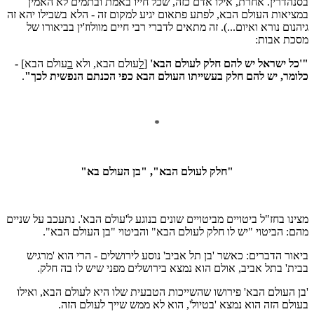
בסנהדרין. אחרת, אילו אדם כזה, שכל חייו באמת ובתמים לא האמין
במציאות העולם הבא, לפתע פתאום יגיע למקום זה - הלא בשבילו יהא זה
גיהנום נורא ואיום...). זה מתאים לדברי רבי חיים מוולוז'ין בביאורו של
מסכת אבות:
"'כל ישראל יש להם חלק לעולם הבא'
[
ל
עולם הבא, ולא
ב
עולם הבא]
-
כלומר, יש להם חלק בעשייתו העולם הבא כפי הכנתם הנפשית לכך"
.
*
"חלק לעולם הבא", "בן העולם בא"
מצינו בחז"ל ביטויים מביטויים שונים בנוגע ל'עולם הבא'. נתעכב על שניים
מהם: הביטוי "יש לו חלק לעולם הבא" והביטוי "בן העולם הבא".
ביאור הדברים: כאשר 'בן תל אביב' נוסע לירושלים - הרי הוא 'מרגיש
בבית' בתל אביב, אולם הוא נמצא בירושלים מפני שיש לו בה חלק.
'בן העולם הבא' פירושו שהשייכות הטבעית שלו היא לעולם הבא, ואילו
בעולם הזה הוא נמצא 'בטיול', הוא לא ממש שייך לעולם הזה.