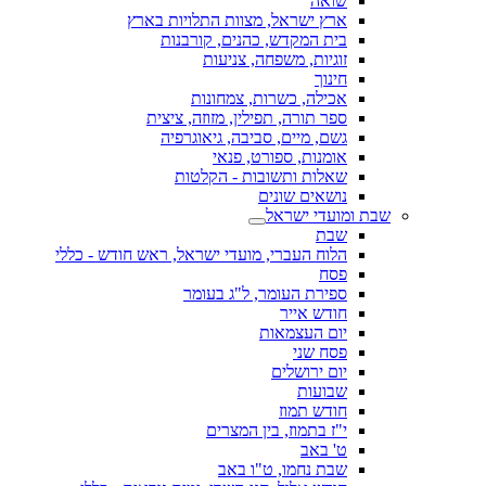
שואה
ארץ ישראל, מצוות התלויות בארץ
בית המקדש, כהנים, קורבנות
זוגיות, משפחה, צניעות
חינוך
אכילה, כשרות, צמחונות
ספר תורה, תפילין, מזוזה, ציצית
גשם, מיים, סביבה, גיאוגרפיה
אומנות, ספורט, פנאי
שאלות ותשובות - הקלטות
נושאים שונים
שבת ומועדי ישראל
שבת
הלוח העברי, מועדי ישראל, ראש חודש - כללי
פסח
ספירת העומר, ל"ג בעומר
חודש אייר
יום העצמאות
פסח שני
יום ירושלים
שבועות
חודש תמוז
י"ז בתמוז, בין המצרים
ט' באב
שבת נחמו, ט"ו באב