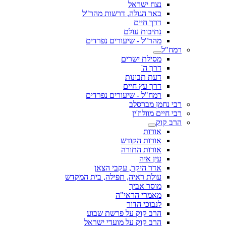
נצח ישראל
באר הגולה, דרשות מהר"ל
דרך חיים
נתיבות עולם
מהר"ל - שיעורים נפרדים
רמח"ל
מסילת ישרים
דרך ה'
דעת תבונות
דרך עץ חיים
רמח"ל - שיעורים נפרדים
רבי נחמן מברסלב
רבי חיים מוולוז'ין
הרב קוק
אורות
אורות הקודש
אורות התורה
עין איה
אדר היקר, עקבי הצאן
עולת ראיה, תפילה, בית המקדש
מוסר אביך
מאמרי הראי"ה
לנבוכי הדור
הרב קוק על פרשת שבוע
הרב קוק על מועדי ישראל