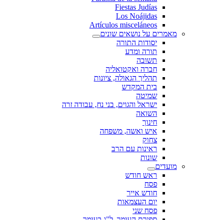
Fiestas Judías
Los Noájidas
Artículos misceláneos
מאמרים על נושאים שונים
יסודות התורה
תורה ומדע
תשובה
חברה ואקטואליה
תהליך הגאולה, ציונות
בית המקדש
שמיטה
ישראל והגוים, בני נח, עבודה זרה
השואה
חינוך
איש ואשה, משפחה
צחוק
ראינות עם הרב
שונות
מועדים
ראש חודש
פסח
חודש אייר
יום העצמאות
פסח שני
ספירת העומר, ל"ג בעומר