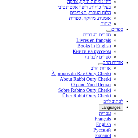
דיני ממונות ונזקין, צדקה
בעלי כוחות, ריפוי אלטרנטיבי
הלוח העברי, תאריכים
אומנות, מוזיקה, ספרות
שונות
ספרים
ספרים בעברית
Livres en français
Books in English
Книги на русском
ספרים לבני נח
אודות הרב
אודות הרב
À propos du Rav Oury Cherki
About Rabbi Oury Cherki
О раве Ури Шерки
Sobre Rabino Oury Cherki
Über Rabbi Oury Cherki
לכתוב לרב
Languages
עברית
Français
English
Русский
Español