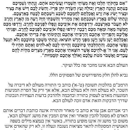
"אִם בְּחֻקֹּתַי תֵּלֵכוּ וְאֶת מִצְוֹתַי תִּשְׁמְרוּ וַעֲשִׂיתֶם אֹתָם. וְנָתַתִּי גִשְׁמֵיכֶם
בְּעִתָּם וְנָתְנָה הָאָרֶץ יְבוּלָהּ וְעֵץ הַשָּׂדֶה יִתֵּן פִּרְיוֹ. וְהִשִּׂיג לָכֶם דַּיִשׁ אֶת בָּצִיר
וּבָצִיר יַשִּׂיג אֶת זָרַע וַאֲכַלְתֶּם לַחְמְכֶם לָשׂבַע וִישַׁבְתֶּם לָבֶטַח בְּאַרְצְכֶם.
וְנָתַתִּי שָׁלוֹם בָּאָרֶץ וּשְׁכַבְתֶּם וְאֵין מַחֲרִיד וְהִשְׁבַּתִּי חַיָּה רָעָה מִן הָאָרֶץ וְחֶרֶב
לֹא תַעֲבֹר בְּאַרְצְכֶם. וּרְדַפְתֶּם אֶת אֹיְבֵיכֶם וְנָפְלוּ לִפְנֵיכֶם לֶחָרֶב. וְרָדְפוּ מִכֶּם
חֲמִשָּׁה מֵאָה וּמֵאָה מִכֶּם רְבָבָה יִרְדֹּפוּ וְנָפְלוּ אֹיְבֵיכֶם לִפְנֵיכֶם לֶחָרֶב. וּפָנִיתִי
אֲלֵיכֶם וְהִפְרֵיתִי אֶתְכֶם וְהִרְבֵּיתִי אֶתְכֶם וַהֲקִימֹתִי אֶת בְּרִיתִי אִתְּכֶם.
וַאֲכַלְתֶּם יָשָׁן נוֹשָׁן וְיָשָׁן מִפְּנֵי חָדָשׁ תּוֹצִיאוּ. וְנָתַתִּי מִשְׁכָּנִי בְּתוֹכֲכֶם וְלֹא תִגְעַל
נַפְשִׁי אֶתְכֶם. וְהִתְהַלַּכְתִּי בְּתוֹכֲכֶם וְהָיִיתִי לָכֶם לֵא-לֹהִים וְאַתֶּם תִּהְיוּ לִי
לְעָם. אֲנִי ה' אֱ-לֹהֵיכֶם אֲשֶׁר הוֹצֵאתִי אֶתְכֶם מֵאֶרֶץ מִצְרַיִם מִהְיֹת לָהֶם
עֲבָדִים וָאֶשְׁבֹּר מֹטֹת עֻלְּכֶם וָאוֹלֵךְ אֶתְכֶם קוֹמֲמִיּוּת"
.
העולם הבא איננו מוזכר פה כלל ועיקר.
נביא להלן חלק מהפירושים של הפסוקים הללו.
הרמב"ם בהלכות תשובה (ט'-א') כותב כי התורה מעולם לא דיברה על
השכר, לא בעולם הזה ולא בעולם הבא, אלא אך ורק על הסרת המניעות
המונעות מאדם לעסוק בתורה ובחכמה ולהדבק בדעות הנצחיות הנכונות
שדרך הדבקות הזאת אדם זוכה לעולם הבא.
רבי אברהם אבן עזרא כותב כי מאחר והתורה איננה כותבת דברים אותם
האדם לא מסוגל להבין ומאחר ואין אדם המבין את מושג 'העולם הבא',
משום כך מושג זה איננו מופיע בתורה, באשר אין בנמצא מילים בשפה
האנושית המסוגלות לתאר מציאות נשגבה ונעלה זו. לא רק שהאדם איננו