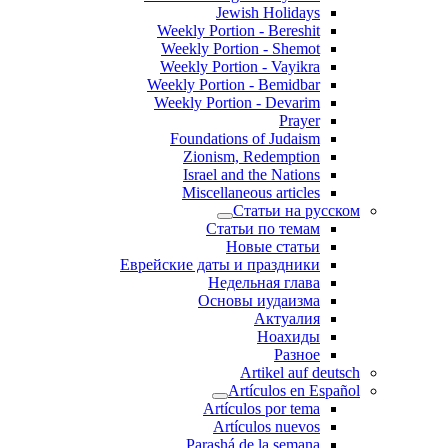
Jewish Holidays
Weekly Portion - Bereshit
Weekly Portion - Shemot
Weekly Portion - Vayikra
Weekly Portion - Bemidbar
Weekly Portion - Devarim
Prayer
Foundations of Judaism
Zionism, Redemption
Israel and the Nations
Miscellaneous articles
Статьи на русском
Статьи по темам
Новые статьи
Еврейские даты и праздники
Недельная глава
Основы иудаизма
Актуалия
Ноахиды
Разное
Artikel auf deutsch
Artículos en Español
Artículos por tema
Artículos nuevos
Parashá de la semana