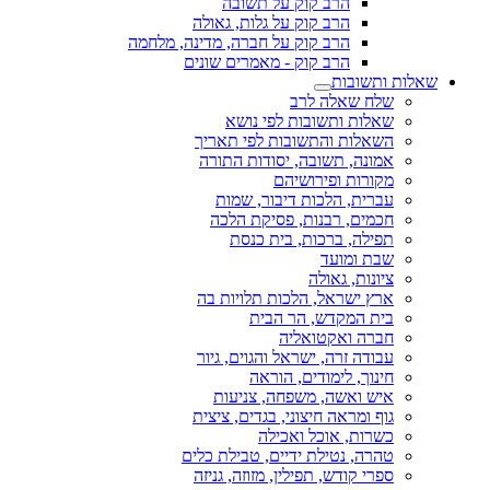
הרב קוק על תשובה
הרב קוק על גלות, גאולה
הרב קוק על חברה, מדינה, מלחמה
הרב קוק - מאמרים שונים
שאלות ותשובות
שלח שאלה לרב
שאלות ותשובות לפי נושא
השאלות והתשובות לפי תאריך
אמונה, תשובה, יסודות התורה
מקורות ופירושיהם
עברית, הלכות דיבור, שמות
חכמים, רבנות, פסיקת הלכה
תפילה, ברכות, בית כנסת
שבת ומועד
ציונות, גאולה
ארץ ישראל, הלכות תלויות בה
בית המקדש, הר הבית
חברה ואקטואליה
עבודה זרה, ישראל והגוים, גיור
חינוך, לימודים, הוראה
איש ואשה, משפחה, צניעות
גוף ומראה חיצוני, בגדים, ציצית
כשרות, אוכל ואכילה
טהרה, נטילת ידיים, טבילת כלים
ספרי קודש, תפילין, מזוזה, גניזה