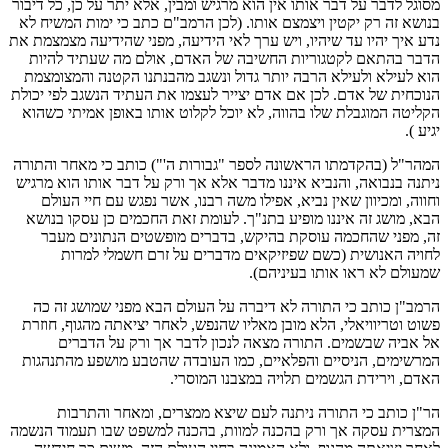
מסוגל לדבר על דבר אותו אין הוא מרגיש ומבין, אלא יתר על כן, כל דיבור
בנושא זה רק יקטין ויצמצם אותו. (לכן הרמב"ם כתב כי ימות המשיח לא
נדע איך יהיו עד שיהיו, ויש ערך לאי הידיעה, מפני שהידיעה מצמצמת את
הדבר בהתאם לקטגוריות החשיבה של האדם, אולם מה שעתיד להיות
הוא לעילא ולעילא הרבה יותר גדול ונשגב מהבנתנו הקטנה והמצומצמת
הנוכחית של אדם. לכן אם אדם יצייר לעצמו את העתיד הנשגב לפי יכולת
הקליטה המוגבלת שלו בהווה, לא יוכל לקלוט אותו באופן אמיתי כשהוא
יגיע ).
המהר"ל (בהקדמתו הראשונה לספר "גבורות ה'") כותב כי מאחר והתורה
ניתנה בנבואה, והנביא איננו מדבר אלא אך ורק על דבר אותו הוא מרגיש
וחווה, ומכיוון שאין נביא, אפילו משה רבנו, אשר נפגש עם חיי העולם
הבא, מושג זה איננו מופיע בתנ"ך. לעומת זאת החכמים כן עסקו בנושא
זה, מפני שהחכמה עוסקת בהיקש, בדברים מופשטים הנתונים מעבר
לחויה האנושית (כשם שפיזיקאים מדברים על זרם חשמלי למרות
שמעולם לא ראו אותו בעיניהם).
הרמב"ן כותב כי התורה לא דיברה על העולם הבא מפני שמושג זה כה
פשוט וטריוויאלי, הלא מובן מאליו שהנפש, לאחר יציאתה מהגוף, חוזרת
אל אביה שבשמים. התורה מצאה לנכון לדבר אך ורק על הדברים
המרשימים, הניסיים והפלאיים, כמו העובדה שהטבע מושפע מהתנהגות
האדם, וירידת הגשמים תלויה במצבנו המוסרי.
הר"ן כותב כי התורה ניתנה לעם שיצא ממצרים, ומאחר והתרבות
המצרית עסקה אך ורק בהכנה למוות, בהכנה למשפט שבו תעמוד הנשמה