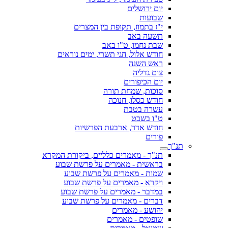
יום ירושלים
שבועות
י"ז בתמוז, תקופת בין המצרים
תשעה באב
שבת נחמו, ט"ו באב
חודש אלול, חגי תשרי, ימים נוראים
ראש השנה
צום גדליה
יום הכיפורים
סוכות, שמחת תורה
חודש כסלו, חנוכה
עשרה בטבת
ט"ו בשבט
חודש אדר, ארבעת הפרשיות
פורים
תנ"ך
תנ"ך - מאמרים כלליים, ביקורת המקרא
בראשית - מאמרים על פרשת שבוע
שמות - מאמרים על פרשת שבוע
ויקרא - מאמרים על פרשת שבוע
במדבר - מאמרים על פרשת שבוע
דברים - מאמרים על פרשת שבוע
יהושע - מאמרים
שופטים - מאמרים