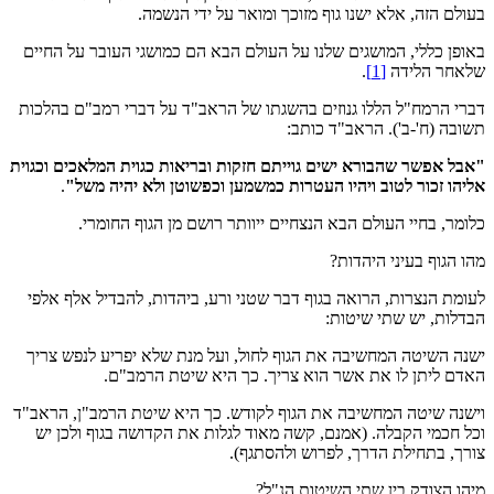
בעולם הזה, אלא ישנו גוף מזוכך ומואר על ידי הנשמה.
באופן כללי, המושגים שלנו על העולם הבא הם כמושגי העובר על החיים
שלאחר הלידה
[1]
.
דברי הרמח"ל הללו גנוזים בהשגתו של הראב"ד על דברי רמב"ם בהלכות
תשובה (ח'-ב'). הראב"ד כותב:
"אבל אפשר שהבורא ישים גוייתם חזקות ובריאות כגוית המלאכים וכגוית
אליהו זכור לטוב ויהיו העטרות כמשמען וכפשוטן ולא יהיה משל"
.
כלומר, בחיי העולם הבא הנצחיים ייוותר רושם מן הגוף החומרי.
מהו הגוף בעיני היהדות?
לעומת הנצרות, הרואה בגוף דבר שטני ורע, ביהדות, להבדיל אלף אלפי
הבדלות, יש שתי שיטות:
ישנה השיטה המחשיבה את הגוף לחול, ועל מנת שלא יפריע לנפש צריך
האדם ליתן לו את אשר הוא צריך. כך היא שיטת הרמב"ם.
וישנה שיטה המחשיבה את הגוף לקודש. כך היא שיטת הרמב"ן, הראב"ד
וכל חכמי הקבלה. (אמנם, קשה מאוד לגלות את הקדושה בגוף ולכן יש
צורך, בתחילת הדרך, לפרוש ולהסתגף).
מיהו הצודק בין שתי השיטות הנ"ל?