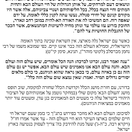
ונושאים דעם למרחקים, על אותן הגדולות של חיי העולם הבא ותחית
המתים וחיי הנצח בכלל, בכל חליפותיהם ושנויי צביוניהם, אלה אשר היו
מקודם קנינם של יחידי סגולה, נעשו עתה לקנין כללי לאומה, על ידם
שאפה רוח. הם המשיכו לה את האורה הא-להית במובן רחב ונאדר,
החובק בזרוע עזו עולמי עד ונותן מחיה לרעיונות המתנשאים, אשר הככר
של ההגבלות החושיות צר להם"
.
כאשר עם ישראל גלה מארצו, אין השראת שכינה בתוך האומה
הישראלית, וממילא העולם הזה כבר איננו קיים. כפי שמובא משמו של רבי
נחמן מברסלב (לקוטי מוהר"ן, תנינא, סימן קי"ט):
"ענה ואמר רבנו, זכרונו לברכה: הנה הכל אומרים, שיש עולם הזה ועולם
הבא. והנה עולם הבא אנו מאמינים שיש עולם הבא, אפשר יש גם עולם
הזה גם כן באיזה עולם, כי בכאן נראה שהוא הגיהנם, כי כולם מלאים
יסורים גדולים תמיד. ואמר: שאין נמצא שום עולם הזה כלל"
.
בדורנו, עם חזרת מושג הכלל וקדושת הכלל שחזרה למקומה, שוב תופס
מושג 'העולם הבא' מקום שולי (במחקר גוטמן על אמונותיהם של הציבור
היהודי בישראל עלה כי מעטים הם המאמינים בגן עדן, ומעטים עוד יותר
מאמינים במציאות הגיהנום).
לסיכום: העולם הבא לא מוזכר בפירוש בתנ"ך כי בזמן שעם ישראל חי
חיים שלמים בארצו העיקר הוא חיי העולם הזה - עד אשר אמרו חז"ל
(ויקרא רבה, כ"ה-ג') שעל מנת להידבק בה' צריך לעסוק בנטיעה בארץ
ישראל.