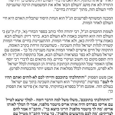
לאחר יציאתה מהגוף, ולא האמינה בחיי העולם הזה, משום כך חידשה
התורה לא את מושג 'העולם הבא' אלא את המשמעות הרבה שהעניקה
לחיי העולם הזה, מתוך "ובחרת בחיים".
המכנה המשותף לפרשנים הנ"ל הוא הנחת היסוד שתכלית האדם היא חיי
העולם לאחר המוות.
לעומת החכמים הנ"ל, רבי יהודה הלוי כותב בספר הכוזרי (א', ק"ז-ק"ט) כי
העולם הזה הוא החשוב באמת ולא העולם הבא. ביתר דיוק: העולם הבא
באמת צריך להיות כאן, ולא אחרי המוות. ההתעניינות בחיים אחרי המוות
קשורה לגלות ישראל וגלות השכינה - כשהשכינה זורחת בקרב האומה,
התקווה של חיים אישיים לאחר המוות איננה מעניינת כל כך - אומנם עם
ישראל מעולם לא כפר במציאות העולם הבא, אבל בתקופת התנ"ך זה לא
היה תופס מקום כה חשוב ועיקרי בחיים. (זה מתאים גם לדברי רבי יוסף
אלבו האומר שכל ההבטחות הכתובת בתורה הן הבטחות לכלל ישראל
ולא לפרט, והבטחות לכלל ממלאות את הנפש יותר מהבטחות לפרט).
אכן פשט הפסוק
"והתהלכתי בתוככם והייתי לכם לא-לוהים ואתם תהיו
לי לעם"
בפרשת "בחוקותי" הוא השראת השכינה בתוך עם ישראל
בעולם הזה. אומנם חז"ל בספרא (בחוקותי, פרשה א') פירשו את הפסוק
כך:
"'והתהלכתי בתוככם', משלו משל למה הדבר דומה - למלך שיצא לטייל
עם אריסו בפרדס והיה אותו אריס מיטמר מלפניו, אמר לו המלך לאותו
אריס: 'מה לך מיטמר מלפני? הריני כיוצא בך". והקב"ה אמר להם
לצדיקים: 'מה לכם מזדעזעים מלפני?'. כך עתיד הקב"ה מטייל עם