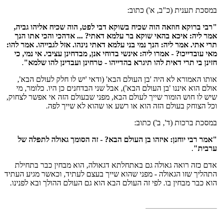
במסכת תענית (כ"ב, א') כתוב:
"רבי ברוקא חוזאה הוה שכיח בשוקא דבי לפט, הוה שכיח אליהו גביה,
אמר ליה: איכא בהאי שוקא בר עלמא דאתי? ... אדהכי והכי אתו הנך
תרי אתי. אמר ליה: הנך נמי בני עלמא דאתי נינהו. אזל לגבייהו. אמר להו:
מאי עובדייכו? - אמרו ליה: אינשי בדוחי אנן, מבדחינן עציבי. אי נמי, כי
חזינן בי תרי דאית להו תיגרא בהדייהו - טרחינן ועבדינן להו שלמא"
.
אותו האמורא לא היה 'בן העולם הבא' (ודאי 'יש לו חלק לעולם הבא',
אולם הוא איננו 'בן העולם הבא'), אבל שני הבדחנים כן היו. כלומר, מי
שיש לו חוש הומור שייך לעולם הבא, מפני שבעולם הזה אי אפשר לצחוק,
וכל הצוחק בעולם הזה הוא או רשע או שהוא לא שייך לפה.
במסכת ברכות (ד', ב') כתוב:
"אמר רבי יוחנן: איזהו בן העולם הבא? - זה הסומך גאולה לתפלה של
ערבית"
.
אדם כזה רואה גאולה גם באתחלתא דגאולה, הוא מבחין כבר בתחילת
התהליך שזו הגאולה - מפני שהוא שייך בעצם לעתיד, וכאשר מגיע העתיד
הוא כבר מבחין בו. לפי זה העולם הבא הוא גם העולם ההולך ובא לפנינו.