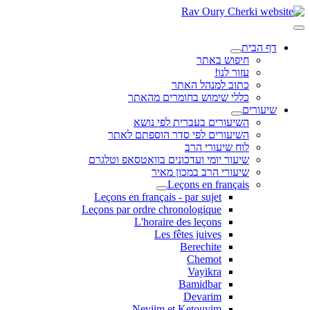
דף הבית
חיפוש באתר
עזור לנו!
כתוב למנהל האתר
כללי שימוש בחומרים מהאתר
שיעורים
השיעורים בעברית לפי נושא
השיעורים לפי סדר הוספתם לאתר
לוח שיעורי הרב
שיעור יומי ועדכונים בוואטסאפ וטלגרם
שיעורי הרב במכון מאיר
Leçons en français
Leçons en français - par sujet
Leçons par ordre chronologique
L'horaire des leçons
Les fêtes juives
Berechite
Chemot
Vayikra
Bamidbar
Devarim
Neviim et Ketouvim