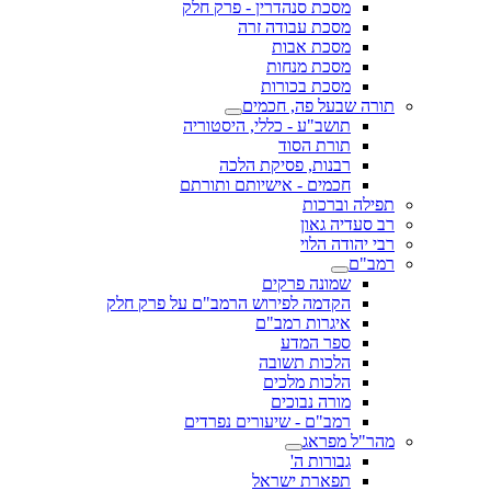
מסכת סנהדרין - פרק חלק
מסכת עבודה זרה
מסכת אבות
מסכת מנחות
מסכת בכורות
תורה שבעל פה, חכמים
תושב"ע - כללי, היסטוריה
תורת הסוד
רבנות, פסיקת הלכה
חכמים - אישיותם ותורתם
תפילה וברכות
רב סעדיה גאון
רבי יהודה הלוי
רמב"ם
שמונה פרקים
הקדמה לפירוש הרמב"ם על פרק חלק
איגרות רמב"ם
ספר המדע
הלכות תשובה
הלכות מלכים
מורה נבוכים
רמב"ם - שיעורים נפרדים
מהר"ל מפראג
גבורות ה'
תפארת ישראל