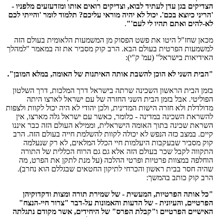
הצדיקים בגן עדן לעתיד לבוא, וצדיקים רואים אותו ומזדעזעים מלפניו -
'הריני כיוצא בכם'. יכול לא יהיה מוראי עליכם? תלמוד לומר 'והייתי לכם
לא-להים ואתם תהיו לי לעם'"
.
מכאן שחז"ל היטו את פשט הפסוק מן המשמעות הלאומית בעולם הזה
למשמעות הפרטית בעולם הבא. הרב קוק מסביר את זה במאמר "למהלך
האידיאות בישראל" (עמ' ק"י):
"הבית השני לא הוכן להשבת אותה האיתנות של האומה, במלא המובן".
בזמן הבית הראשון השכינה שרתה בישראל דרך המלכות, דרך השלטון
הפוליטי. אבל בזמן הבית השני החזרה של עם ישראל לארצו היתה
מדולדלת ולא חזרה הישות המדינית, ולכן יהודי לא היה יכול לקוות ולצפות
להשראת השכינה במדינה - כלומר, כאשר עם ישראל גלה מארצו, אין
השראת שכינה בתוך האומה הישראלית, וממילא העולם הזה כבר איננו
קיים. במצב כזה הנפש לא יכולה לקוות להשלמת חייה בעולם הזה. הרב
קוק מסביר שבעקבות היעלמות חיי הכלל המלאים, לא רק שנעלמה
התקווה לקבל שכר בעולם הזה אלא גם גם הרוח הכללית של התורה
הוחלפה במצוות פרטיות ופרטי ההלכה (על מנת לתקן את הפרט, מה
שהיה חסר בבית ראשון והכרחי לתיקון החטאים שבגללם הוא נחרב).
הרב קוק כותב בהמשך:
"כל אותה הפרטיות, המעשית - של שמירת תורה ומצות ודקדוקיהן
הפרטיים, והעיונית - של הדעות והאמונות על-דבר "צרור חיי-הנצח"
האישיים הפרטיים ו"קבלת הפרס" של היחידים, אשר מקודם נתגלתה