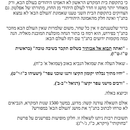
כי בתקופת בית המקדש הראשון לא האמינו היהודים בעולם הבא, ורק
מאוחר יותר מושג זו חדר לעולם היהודי מן החוץ, מתורתו של אפלטון. גם
הצדוקים בתקופת הבית השני טענו שאמונת 'העולם הבא' לא נמצא
בתנ"ך ואינה חלק מהאמונה היהודית.
ברור שלטענתם זו אין כל שחר, משום שלמרות שאין העולם הבא מוזכר
בתנ"ך בפירוש, הוא רמוז בו בתור הנחה מובלעת המובנת מאליה. הנה
כמה מקומות ידועים בתנ"ך עם רמז לעולם הבא:
-
"ואתה
תבוא אל אבותיך
בשלום תקבר בשיבה טובה" (בראשית
ט"ו-ט"ו)
,
- שאול העלה את שמואל הנביא באוב (שמואל א' כ"ח),
-
"יחיו מתיך נבלתי יקומון הקיצו ורננו שוכני עפר" (ישעיהו כ"ו-י"ט)
,
-
"ורבים מישני עפר יקיצו" (דניאל י"ב-ב')
,
וכיוצא באלה.
אולם השאלה עודנה קשה: מדוע, במשך 1500 שנות המקרא, הנביאים
לא טרחו לכתוב בתנ"ך את מושג 'העולם הבא' במפורש?
תשובות רבות ניתנו לשאלה זו. חלקן מופיעות בפרשנים על פרשת
"בחוקותי" (ויקרא, כ"ו, ג'-י"ג):