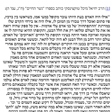
[1]
הרב יחיאל מיכל טוקצינסקי כותב בספרו "גשר החיים" (ח"ג, עמ' ה):
"אילו היה האדם בעת היותו עובר מקופל במעי אמו, כשראשו בין ברכיו,
פיו סתום ואוכל דרך טבורו מן המוכן לו, אילו היה אז בירחי הקדם שלו
במדרגת 'ההתפתחות' של בני אדם עלי אדמות - אין כל ספק שהיה רואה
אז את כל העולם ומלואו רק את חלל הבטן, ותקופתו ההיא שהיתה לו אז
משוכה וארוכה מאד היתה בעיניו תקופת כל החיים 'הארוכים' של האדם.
עולם יותר רחב מן חלל הבטן לא היה יכול לתאר. וכששני אחים תאומים
בהיותם עוברים בבטן היו חוקרים ושואלים זה לזה 'מה יהא עמהם אחרי
צאתם מרחם' בשום אופן לא היו מקבלים מושג כל שהוא מכל העומד
להתרחש אתם ומכל אשר תראנה עיניהם ותשמענה אזניהם פה על
האדמה. וכשנתאר בנפשנו ששני האחים התאומים אחד מהם מאמין
במסורה לעתידות החיים של אחר היציאה מהבטן והשני ה'משכיל' שאיננו
מאמין אלא רק במה ששכלו משיג ואין לפניו אלא 'העולם הזה' שאותו
מרגיש - היו מתווכחים ומתנגחים בהשקפתם העתידי לא פחות מכל אותה
ההתנגשות בחיי אדם עלי אדמות בין האלימנט המאמין שאין חדלון לאדם
(גם וביחוד לעתידו) לבין האלימנט הכופר והדומה שאין לאדם אלא עולמו
העכשוי. וכאשר יגיד האח המאמין את אשר קבל בקבלה שבצאתם מרחם
יוולדו לחיים חדשים יותר מרווחים, ויספר את אשר מקובלו לו במסורה:
שיאכלו אחרי כן דרך פה, ויראו למרחוק דרך עינים, וישמעו דרך אזנים,
רגליהם רגל ישרה, ובקומה זקופה ילכו מרחקים על כדור ארץ גדול, בו
ימים ונהרות וכו', מצמיח ומגדל, וממעל לו רקיע וצבא השמים כו' וכו' -
הלא האחר השני, שאיננו מאמין אלא במה שהוא משיג, כמה ילעג 'לתם'
המספר דברים שאין להם שחר, ויאמר לו: רק פתי יאמין להמון דברים