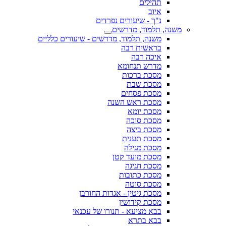
תהילים
איוב
נ"ך - שיעורים נפרדים
משנה, תלמוד, מדרשים
משנה, תלמוד, מדרשים - שיעורים כלליים
בראשית רבה
איכה רבה
מדרש תנחומא
מסכת ברכות
מסכת שבת
מסכת פסחים
מסכת ראש השנה
מסכת יומא
מסכת סוכה
מסכת ביצה
מסכת תענית
מסכת מגילה
מסכת מועד קטן
מסכת חגיגה
מסכת כתובות
מסכת סוטה
מסכת גיטין - אגדות החורבן
מסכת קידושין
בבא מציעא - תנורו של עכנאי
בבא בתרא