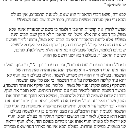
לו השתיקה"
.
לכאורה, פשט דברי הראב"ד הוא שאם, לטענת הרמב"ם, אין בעולם
הבא גוף ואין סעודה ממשית וגופנית, כיצד ישנה שם כוס גשמית?!
אפשר לתרץ את קושיית הראב"ד ולומר כי כשם שהסעודה אינה אלא
משל, כך הכוס אינה אלא משל. וכי הראב"ד לא הבין שגם הכוס הינה
משל?! אלא לדעת הראב"ד ודאי גם הכוס היא משל, ורצונו לומר שכשם
שהכוס הינה כלי קיבול ליין שבתוכה, כך הגוף הוא כלי הקיבול לנשמה
שבתוכו (כלומר, ה'כוס' שבעולם הבא אינה אלא משל לגוף). לפיכך,
לשיטת הראב"ד, בעולם הבא ישנו רושם מן הגוף.
רמח"ל כותב בספרו "דעת תבונות", וגם בספרו "דרך ה' ", כי הגוף בעולם
הזה אינו הגוף האמיתי - הוא מחשיך הוא את זוהרה ואת אורה של
הנשמה. בעולם הזה הגוף רק מפריע לנשמה, אולם בעולם הבא הגוף לא
יהא עוד קליפה המאפילה על אור הנשמה, כי אם כלי שבו הנשמה
תשתקף (כשם שקרנו פניו של משה - כלומר, גופו שיקף את זוהר הנשמה).
כאשר הנשמה תחזור להאיר בגוף עם תחיית המתים, היא תזכך את הגוף,
דבר זה יגרום לנשמה להתגדל ולהתעצם, ממילא היא תזכך עוד יותר את
הגוף, ושוב תהליך זה יגדיל ויעצים את הנשמה, והיא תזכך יותר ויותר את
הגוף - וכך יימשך עד אינסוף, תתקיים אינטרקציה אינסופית בין הגוף לבין
הנשמה (לעומת דעת הרמב"ם, בה מצב היחסים בן גוף לנשמה בעולם
הבא הוא סטטי). לאחר זמן רב שבו יימשך תהליך זה בעולם הבא, הגוף
לא ייראה לנו כאותו הגוף אותו אנו מכירים בעולם הזה, אלא הגוף ייראה
לנו כנשמה. במילים אחרות, בעולם הבא אין גוף כאותו הגוף שאנו מכירים