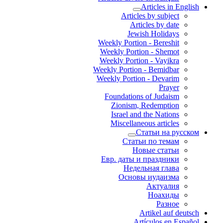
Articles in English
Articles by subject
Articles by date
Jewish Holidays
Weekly Portion - Bereshit
Weekly Portion - Shemot
Weekly Portion - Vayikra
Weekly Portion - Bemidbar
Weekly Portion - Devarim
Prayer
Foundations of Judaism
Zionism, Redemption
Israel and the Nations
Miscellaneous articles
Статьи на русском
Статьи по темам
Новые статьи
Евр. даты и праздники
Недельная глава
Основы иудаизма
Актуалия
Ноахиды
Разное
Artikel auf deutsch
Artículos en Español