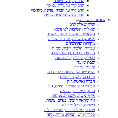
הרב קוק על תשובה
הרב קוק על גלות, גאולה
הרב קוק על חברה, מדינה, מלחמה
הרב קוק - מאמרים שונים
שאלות ותשובות
שלח שאלה לרב
שאלות ותשובות לפי נושא
השאלות והתשובות לפי תאריך
אמונה, תשובה, יסודות התורה
מקורות ופירושיהם
עברית, הלכות דיבור, שמות
חכמים, רבנות, פסיקת הלכה
תפילה, ברכות, בית כנסת
שבת ומועד
ציונות, גאולה
ארץ ישראל, הלכות תלויות בה
בית המקדש, הר הבית
חברה ואקטואליה
עבודה זרה, ישראל והגוים, גיור
חינוך, לימודים, הוראה
איש ואשה, משפחה, צניעות
גוף ומראה חיצוני, בגדים, ציצית
כשרות, אוכל ואכילה
טהרה, נטילת ידיים, טבילת כלים
ספרי קודש, תפילין, מזוזה, גניזה