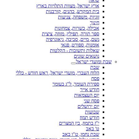
שואה
ארץ ישראל, מצוות התלויות בארץ
בית המקדש, כהנים, קורבנות
זוגיות, משפחה, צניעות
חינוך
אכילה, כשרות, צמחונות
ספר תורה, תפילין, מזוזה, ציצית
גשם, מיים, סביבה, גיאוגרפיה
אומנות, ספורט, פנאי
שאלות ותשובות - הקלטות
נושאים שונים
שבת ומועדי ישראל
שבת
הלוח העברי, מועדי ישראל, ראש חודש - כללי
פסח
ספירת העומר, ל"ג בעומר
חודש אייר
יום העצמאות
פסח שני
יום ירושלים
שבועות
חודש תמוז
י"ז בתמוז, בין המצרים
ט' באב
שבת נחמו, ט"ו באב