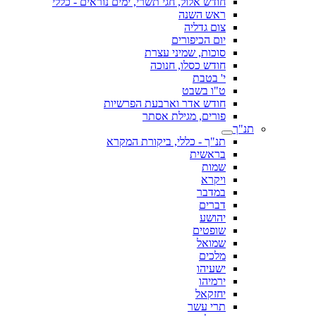
חודש אלול, חגי תשרי, ימים נוראים - כללי
ראש השנה
צום גדליה
יום הכיפורים
סוכות, שמיני עצרת
חודש כסלו, חנוכה
י' בטבת
ט"ו בשבט
חודש אדר וארבעת הפרשיות
פורים, מגילת אסתר
תנ"ך
תנ"ך - כללי, ביקורת המקרא
בראשית
שמות
ויקרא
במדבר
דברים
יהושע
שופטים
שמואל
מלכים
ישעיהו
ירמיהו
יחזקאל
תרי עשר