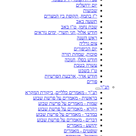
יום ירושלים
שבועות
י"ז בתמוז, תקופת בין המצרים
תשעה באב
שבת נחמו, ט"ו באב
חודש אלול, חגי תשרי, ימים נוראים
ראש השנה
צום גדליה
יום הכיפורים
סוכות, שמחת תורה
חודש כסלו, חנוכה
עשרה בטבת
ט"ו בשבט
חודש אדר, ארבעת הפרשיות
פורים
תנ"ך
תנ"ך - מאמרים כלליים, ביקורת המקרא
בראשית - מאמרים על פרשת שבוע
שמות - מאמרים על פרשת שבוע
ויקרא - מאמרים על פרשת שבוע
במדבר - מאמרים על פרשת שבוע
דברים - מאמרים על פרשת שבוע
יהושע - מאמרים
שופטים - מאמרים