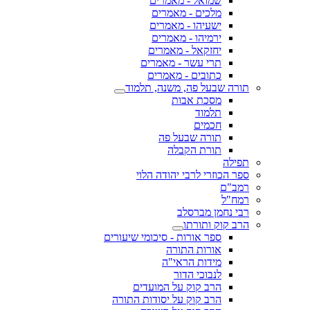
שמואל - מאמרים
מלכים - מאמרים
ישעיהו - מאמרים
ירמיהו - מאמרים
יחזקאל - מאמרים
תרי עשר - מאמרים
כתובים - מאמרים
תורה שבעל פה, משנה, תלמוד
מסכת אבות
תלמוד
חכמים
תורה שבעל פה
תורת הקבלה
תפילה
ספר הכוזרי לרבי יהודה הלוי
רמב"ם
רמח"ל
רבי נחמן מברסלב
הרב קוק ותורתו
ספר אורות - סיכומי שיעורים
אורות התורה
מידות הראי"ה
לנבוכי הדור
הרב קוק על המועדים
הרב קוק על יסודות התורה