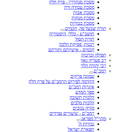
מסכת סנהדרין - פרק חלק
מסכת עבודה זרה
מסכת אבות
מסכת מנחות
מסכת בכורות
תורה שבעל פה, חכמים
תושב"ע - כללי, היסטוריה
תורת הסוד
רבנות, פסיקת הלכה
חכמים - אישיותם ותורתם
תפילה וברכות
רב סעדיה גאון
רבי יהודה הלוי
רמב"ם
שמונה פרקים
הקדמה לפירוש הרמב"ם על פרק חלק
איגרות רמב"ם
ספר המדע
הלכות תשובה
הלכות מלכים
מורה נבוכים
רמב"ם - שיעורים נפרדים
מהר"ל מפראג
גבורות ה'
תפארת ישראל