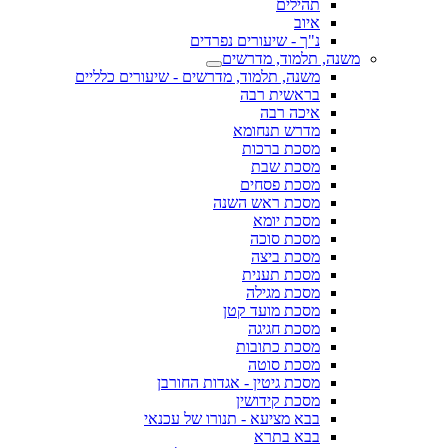
תהילים
איוב
נ"ך - שיעורים נפרדים
משנה, תלמוד, מדרשים
משנה, תלמוד, מדרשים - שיעורים כלליים
בראשית רבה
איכה רבה
מדרש תנחומא
מסכת ברכות
מסכת שבת
מסכת פסחים
מסכת ראש השנה
מסכת יומא
מסכת סוכה
מסכת ביצה
מסכת תענית
מסכת מגילה
מסכת מועד קטן
מסכת חגיגה
מסכת כתובות
מסכת סוטה
מסכת גיטין - אגדות החורבן
מסכת קידושין
בבא מציעא - תנורו של עכנאי
בבא בתרא