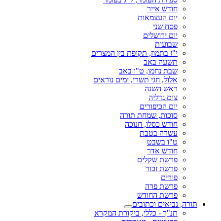
חודש אייר
יום העצמאות
פסח שני
יום ירושלים
שבועות
י"ז בתמוז, תקופת בין המצרים
תשעה באב
שבת נחמו, ט"ו באב
אלול, חגי תשרי, ימים נוראים
ראש השנה
צום גדליה
יום הכיפורים
סוכות, שמחת תורה
חודש כסלו, חנוכה
עשרה בטבת
ט"ו בשבט
חודש אדר
פרשת שקלים
פרשת זכור
פורים
פרשת פרה
פרשת החודש
תורה, נביאים וכתובים
תנ"ך - כללי, ביקורת המקרא