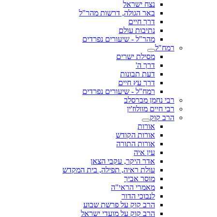
נצח ישראל
באר הגולה, דרשות מהר"ל
דרך חיים
נתיבות עולם
מהר"ל - שיעורים נפרדים
רמח"ל
מסילת ישרים
דרך ה'
דעת תבונות
דרך עץ חיים
רמח"ל - שיעורים נפרדים
רבי נחמן מברסלב
רבי חיים מוולוז'ין
הרב קוק
אורות
אורות הקודש
אורות התורה
עין איה
אדר היקר, עקבי הצאן
עולת ראיה, תפילה, בית המקדש
מוסר אביך
מאמרי הראי"ה
לנבוכי הדור
הרב קוק על פרשת שבוע
הרב קוק על מועדי ישראל