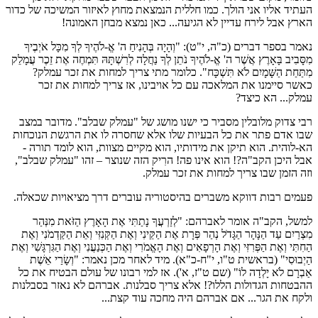
העתיד אליו אני הולך. כמו חללית הנמצאת מחוץ לאיזור המשיכה של כדור
הארץ אבל לירח עדיין לא הגיעה... כאן נמצא מבחן האמונה!
נאמר בספר דברים (כ"ה, י"ט): "וְהָיָה בְּהָנִיחַ ה' אֱ-לֹהֶיךָ לְךָ מִכָּל אֹיְבֶיךָ
מִסָּבִיב בָּאָרֶץ אֲשֶׁר ה' אֱ-לֹהֶיךָ נֹתֵן לְךָ נַחֲלָה לְרִשְׁתָּהּ תִּמְחֶה אֶת זֵכֶר עֲמָלֵק
מִתַּחַת הַשָּׁמָיִם לֹא תִּשְׁכָּח". כלומר מתי צריך למחות את זכר עמלק?
כאשר סיימנו את המלאכה עם כל אויבינו, אז צריך למחות את זכר
עמלק... הא כיצד?
רבי צדוק מלובלין מסביר כי ישנו מושג של "עמלק שבלב". מדובר במצב
שבו אדם פתר את כל הבעיות שלו אלא שחסרה לו את הרגשת הנוכחות
הא-לוהית. הוא תיקן את מידותיו, הוא מקיים מצוות, הוא לומד תורה -
אבל היכן הקב"ה?! הוא אינו פה! הרִיק הזה שנוצר – זהו "עמלק שבלב",
וזה הזמן שבו צריך למחות את זכר עמלק.
פעמים רבות דווקא משברים בהיסטוריה עוברים דרך מציאויות שכאלה.
למשל, הקב"ה אומר לאברהם: "לְזַרְעֲךָ נָתַתִּי אֶת הָאָרֶץ הַזֹּאת מִנְּהַר
מִצְרַיִם עַד הַנָּהָר הַגָּדֹל נְהַר פְּרָת אֶת הַקֵּינִי וְאֶת הַקְּנִזִּי וְאֵת הַקַּדְמֹנִי וְאֶת
הַחִתִּי וְאֶת הַפְּרִזִּי וְאֶת הָרְפָאִים וְאֶת הָאֱמֹרִי וְאֶת הַכְּנַעֲנִי וְאֶת הַגִּרְגָּשִׁי וְאֶת
הַיְבוּסִי" (בראשית ט"ו, י"ח-כ"א). מיד לאחר מכן נאמר: "וְשָׂרַי אֵשֶׁת
אַבְרָם לֹא יָלְדָה לוֹ" (שם ט"ז, א'). אז למי רבונו של עולם הבטיח את כל
ההבטחות הגדולות הללו?! אלא צריך סבלנות. אברהם לא נאזר בסבלנות
ולקח את הגר... אם אברהם היה מחכה עוד קצת...