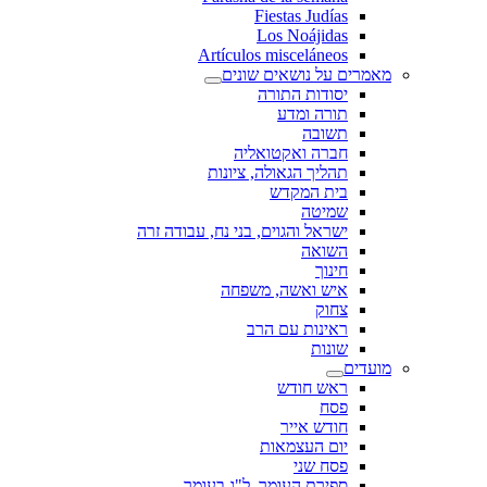
Fiestas Judías
Los Noájidas
Artículos misceláneos
מאמרים על נושאים שונים
יסודות התורה
תורה ומדע
תשובה
חברה ואקטואליה
תהליך הגאולה, ציונות
בית המקדש
שמיטה
ישראל והגוים, בני נח, עבודה זרה
השואה
חינוך
איש ואשה, משפחה
צחוק
ראינות עם הרב
שונות
מועדים
ראש חודש
פסח
חודש אייר
יום העצמאות
פסח שני
ספירת העומר, ל"ג בעומר