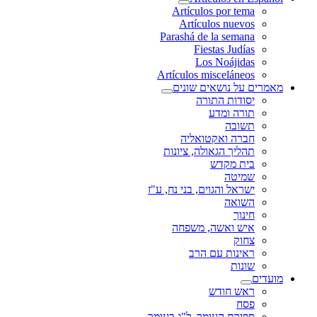
Artículos por tema
Artículos nuevos
Parashá de la semana
Fiestas Judías
Los Noájidas
Artículos misceláneos
מאמרים על נושאים שונים
יסודות התורה
תורה ומדע
תשובה
חברה ואקטואליה
תהליך הגאולה, ציונות
בית מקדש
שמיטה
ישראל והגוים, בני נח, ע"ז
השואה
חינוך
איש ואשה, משפחה
צחוק
ראינות עם הרב
שונות
מועדים
ראש חודש
פסח
ספירת העומר, ל"ג בעומר