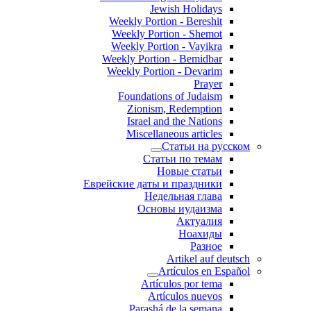
Jewish Holidays
Weekly Portion - Bereshit
Weekly Portion - Shemot
Weekly Portion - Vayikra
Weekly Portion - Bemidbar
Weekly Portion - Devarim
Prayer
Foundations of Judaism
Zionism, Redemption
Israel and the Nations
Miscellaneous articles
Статьи на русском
Статьи по темам
Новые статьи
Еврейские даты и праздники
Недельная глава
Основы иудаизма
Актуалия
Ноахиды
Разное
Artikel auf deutsch
Artículos en Español
Artículos por tema
Artículos nuevos
Parashá de la semana