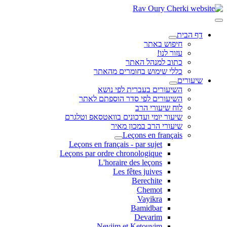
דף הבית
חיפוש באתר
עזור לנו!
כתוב למנהל האתר
כללי שימוש בחומרים מהאתר
שיעורים
השיעורים בעברית לפי נושא
השיעורים לפי סדר הוספתם לאתר
לוח שיעורי הרב
שיעור יומי ועדכונים בוואטסאפ וטלגרם
שיעורי הרב במכון מאיר
Leçons en français
Leçons en français - par sujet
Leçons par ordre chronologique
L'horaire des leçons
Les fêtes juives
Berechite
Chemot
Vayikra
Bamidbar
Devarim
Neviim et Ketouvim