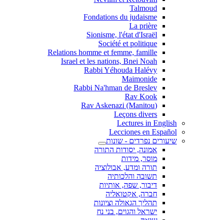
Talmoud
Fondations du judaisme
La prière
Sionisme, l'état d'Israël
Société et politique
Relations homme et femme, famille
Israel et les nations, Bnei Noah
Rabbi Yéhouda Halévy
Maimonide
Rabbi Na'hman de Breslev
Rav Kook
(Rav Askenazi (Manitou
Leçons divers
Lectures in English
Lecciones en Español
שיעורים נפרדים - שונות
אמונה, יסודות התורה
מוסר, מידות
תורה ומדע, אבולוציה
תשובה והלכותיה
דיבור, שפה, אותיות
חברה, אקטואליה
תהליך הגאולה וציונות
ישראל והגוים, בני נח