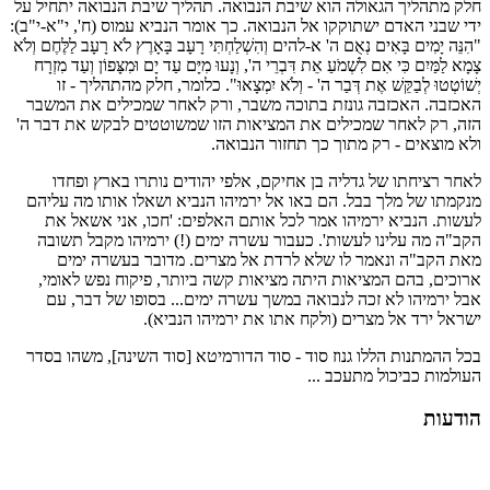
חלק מתהליך הגאולה הוא שיבת הנבואה. תהליך שיבת הנבואה יתחיל על
ידי שבני האדם ישתוקקו אל הנבואה. כך אומר הנביא עמוס (ח', י"א-י"ב):
"הִנֵּה יָמִים בָּאִים נְאֻם ה' א-להים וְהִשְׁלַחְתִּי רָעָב בָּאָרֶץ לֹא רָעָב לַלֶּחֶם וְלֹא
צָמָא לַמַּיִם כִּי אִם לִשְׁמֹעַ אֵת דִּבְרֵי ה', וְנָעוּ מִיָּם עַד יָם וּמִצָּפוֹן וְעַד מִזְרָח
יְשׁוֹטְטוּ לְבַקֵּשׁ אֶת דְּבַר ה' - וְלֹא יִמְצָאוּ". כלומר, חלק מהתהליך - זו
האכזבה. האכזבה גונזת בתוכה משבר, ורק לאחר שמכילים את המשבר
הזה, רק לאחר שמכילים את המציאות הזו שמשוטטים לבקש את דבר ה'
ולא מוצאים - רק מתוך כך תחזור הנבואה.
לאחר רציחתו של גדליה בן אחיקם, אלפי יהודים נותרו בארץ ופחדו
מנקמתו של מלך בבל. הם באו אל ירמיהו הנביא ושאלו אותו מה עליהם
לעשות. הנביא ירמיהו אמר לכל אותם האלפים: 'חכו, אני אשאל את
הקב"ה מה עלינו לעשות'. כעבור עשרה ימים (!) ירמיהו מקבל תשובה
מאת הקב"ה ונאמר לו שלא לרדת אל מצרים. מדובר בעשרה ימים
ארוכים, בהם המציאות היתה מציאות קשה ביותר, פיקוח נפש לאומי,
אבל ירמיהו לא זכה לנבואה במשך עשרה ימים... בסופו של דבר, עם
ישראל ירד אל מצרים (ולקח אתו את ירמיהו הנביא).
בכל ההמתנות הללו גנוז סוד - סוד הדורמיטא [סוד השינה], משהו בסדר
העולמות כביכול מתעכב ...
הודעות