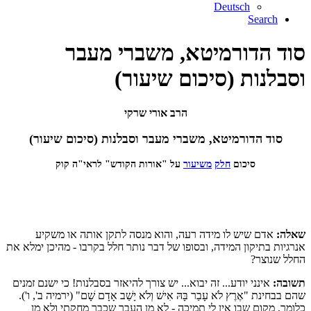
Deutsch
Search
סוד הדורמיטא, משברי מעבר
וסבלנות (סיכום שיעור)
הרב אורי שרקי
סוד הדורמיטא, משברי מעבר וסבלנות (סיכום שיעור)
סיכום
חלק
משיעור
על "אורות הקודש" לראי"ה קוק
שאלה:
אדם שיש לו מידה רעה, והוא מנסה לתקן אותה או משקיע
אנרגיות בתיקון המידה, ובסופו של דבר נותר חלל בקרבו - מהיכן ימלא את
החלל שנוצר?
תשובה:
אינני יודע... זה יבוא... יש צורך להיאזר בסבלנות! כי ישנם זמנים
שהם בבחינת "אֶרֶץ לֹא עָבַר בָּהּ אִישׁ וְלֹא יָשַׁב אָדָם שָׁם" (ירמיה ב', ו').
כלומר, מקום שבו אין לי תמיכה - לא מן העבר שכבר מחקתי ולא מן