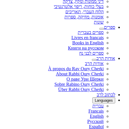
דיני ממונות ונזקין, צדקה
בעלי כוחות, ריפוי אלטרנטיבי
הלוח העברי, תאריכים
אומנות, מוזיקה, ספרות
שונות
ספרים
ספרים בעברית
Livres en français
Books in English
Книги на русском
ספרים לבני נח
אודות הרב
אודות הרב
À propos du Rav Oury Cherki
About Rabbi Oury Cherki
О раве Ури Шерки
Sobre Rabino Oury Cherki
Über Rabbi Oury Cherki
לכתוב לרב
Languages
עברית
Français
English
Русский
Español