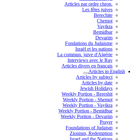
.Articles par ordre chron
Les fêtes juives
Berechite
Chemot
Vayikra
Bemidbar
Devarim
Fondations du Judaisme
Israël et les nations
La commun. juive d'Algérie
Interviews avec le Rav
Articles divers en français
Articles in English
Articles by subject
Articles by date
Jewish Holidays
Weekly Portion - Bereshit
Weekly Portion - Shemot
Weekly Portion - Vayikra
Weekly Portion - Bemidbar
Weekly Portion - Devarim
Prayer
Foundations of Judaism
Zionism, Redemption
Israel and the Nations