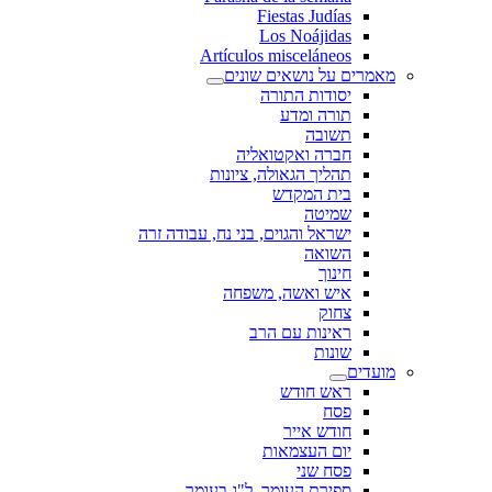
Fiestas Judías
Los Noájidas
Artículos misceláneos
מאמרים על נושאים שונים
יסודות התורה
תורה ומדע
תשובה
חברה ואקטואליה
תהליך הגאולה, ציונות
בית המקדש
שמיטה
ישראל והגוים, בני נח, עבודה זרה
השואה
חינוך
איש ואשה, משפחה
צחוק
ראינות עם הרב
שונות
מועדים
ראש חודש
פסח
חודש אייר
יום העצמאות
פסח שני
ספירת העומר, ל"ג בעומר