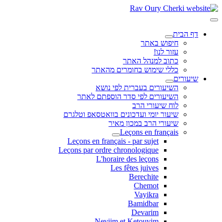
דף הבית
חיפוש באתר
עזור לנו!
כתוב למנהל האתר
כללי שימוש בחומרים מהאתר
שיעורים
השיעורים בעברית לפי נושא
השיעורים לפי סדר הוספתם לאתר
לוח שיעורי הרב
שיעור יומי ועדכונים בוואטסאפ וטלגרם
שיעורי הרב במכון מאיר
Leçons en français
Leçons en français - par sujet
Leçons par ordre chronologique
L'horaire des leçons
Les fêtes juives
Berechite
Chemot
Vayikra
Bamidbar
Devarim
Neviim et Ketouvim