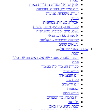
שואה
ארץ ישראל, מצוות התלויות בארץ
בית המקדש, כהנים, קורבנות
זוגיות, משפחה, צניעות
חינוך
אכילה, כשרות, צמחונות
ספר תורה, תפילין, מזוזה, ציצית
גשם, מיים, סביבה, גיאוגרפיה
אומנות, ספורט, פנאי
שאלות ותשובות - הקלטות
נושאים שונים
שבת ומועדי ישראל
שבת
הלוח העברי, מועדי ישראל, ראש חודש - כללי
פסח
ספירת העומר, ל"ג בעומר
חודש אייר
יום העצמאות
פסח שני
יום ירושלים
שבועות
חודש תמוז
י"ז בתמוז, בין המצרים
ט' באב
שבת נחמו, ט"ו באב