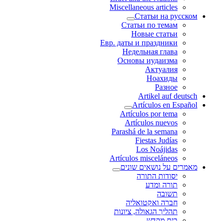
Miscellaneous articles
Статьи на русском
Статьи по темам
Новые статьи
Евр. даты и праздники
Недельная глава
Основы иудаизма
Актуалия
Ноахиды
Разное
Artikel auf deutsch
Artículos en Español
Artículos por tema
Artículos nuevos
Parashá de la semana
Fiestas Judías
Los Noájidas
Artículos misceláneos
מאמרים על נושאים שונים
יסודות התורה
תורה ומדע
תשובה
חברה ואקטואליה
תהליך הגאולה, ציונות
בית מקדש