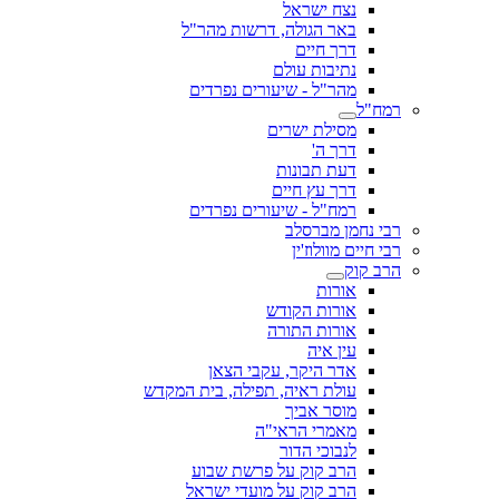
נצח ישראל
באר הגולה, דרשות מהר"ל
דרך חיים
נתיבות עולם
מהר"ל - שיעורים נפרדים
רמח"ל
מסילת ישרים
דרך ה'
דעת תבונות
דרך עץ חיים
רמח"ל - שיעורים נפרדים
רבי נחמן מברסלב
רבי חיים מוולוז'ין
הרב קוק
אורות
אורות הקודש
אורות התורה
עין איה
אדר היקר, עקבי הצאן
עולת ראיה, תפילה, בית המקדש
מוסר אביך
מאמרי הראי"ה
לנבוכי הדור
הרב קוק על פרשת שבוע
הרב קוק על מועדי ישראל