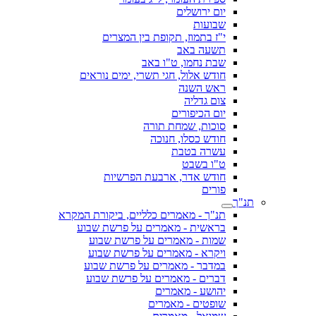
יום ירושלים
שבועות
י"ז בתמוז, תקופת בין המצרים
תשעה באב
שבת נחמו, ט"ו באב
חודש אלול, חגי תשרי, ימים נוראים
ראש השנה
צום גדליה
יום הכיפורים
סוכות, שמחת תורה
חודש כסלו, חנוכה
עשרה בטבת
ט"ו בשבט
חודש אדר, ארבעת הפרשיות
פורים
תנ"ך
תנ"ך - מאמרים כלליים, ביקורת המקרא
בראשית - מאמרים על פרשת שבוע
שמות - מאמרים על פרשת שבוע
ויקרא - מאמרים על פרשת שבוע
במדבר - מאמרים על פרשת שבוע
דברים - מאמרים על פרשת שבוע
יהושע - מאמרים
שופטים - מאמרים