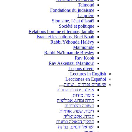
Talmoud
Fondations du judaisme
La prière
Sionisme, l'état d'Israël
Société et politique
Relations homme et femme, famille
Israel et les nations, Bnei Noah
Rabbi Yéhouda Halévy
Maimonide
Rabbi Na'hman de Breslev
Rav Kook
(Rav Askenazi (Manitou
Leçons divers
Lectures in English
Lecciones en Español
שיעורים נפרדים - שונות
אמונה, יסודות התורה
מוסר, מידות
תורה ומדע, אבולוציה
תשובה והלכותיה
דיבור, שפה, אותיות
חברה, אקטואליה
תהליך הגאולה וציונות
ישראל והגוים, בני נח