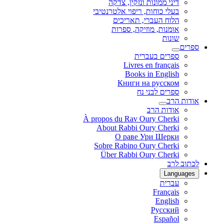
דיני ממונות ונזקין, צדקה
בעלי כוחות, ריפוי אלטרנטיבי
הלוח העברי, תאריכים
אומנות, מוזיקה, ספרות
שונות
ספרים
ספרים בעברית
Livres en français
Books in English
Книги на русском
ספרים לבני נח
אודות הרב
אודות הרב
À propos du Rav Oury Cherki
About Rabbi Oury Cherki
О раве Ури Шерки
Sobre Rabino Oury Cherki
Über Rabbi Oury Cherki
לכתוב לרב
Languages
עברית
Français
English
Русский
Español