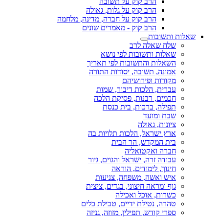
הרב קוק על תשובה
הרב קוק על גלות, גאולה
הרב קוק על חברה, מדינה, מלחמה
הרב קוק - מאמרים שונים
שאלות ותשובות
שלח שאלה לרב
שאלות ותשובות לפי נושא
השאלות והתשובות לפי תאריך
אמונה, תשובה, יסודות התורה
מקורות ופירושיהם
עברית, הלכות דיבור, שמות
חכמים, רבנות, פסיקת הלכה
תפילה, ברכות, בית כנסת
שבת ומועד
ציונות, גאולה
ארץ ישראל, הלכות תלויות בה
בית המקדש, הר הבית
חברה ואקטואליה
עבודה זרה, ישראל והגוים, גיור
חינוך, לימודים, הוראה
איש ואשה, משפחה, צניעות
גוף ומראה חיצוני, בגדים, ציצית
כשרות, אוכל ואכילה
טהרה, נטילת ידיים, טבילת כלים
ספרי קודש, תפילין, מזוזה, גניזה