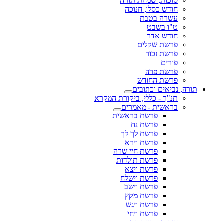
סוכות, שמחת תורה
חודש כסלו, חנוכה
עשרה בטבת
ט"ו בשבט
חודש אדר
פרשת שקלים
פרשת זכור
פורים
פרשת פרה
פרשת החודש
תורה, נביאים וכתובים
תנ"ך - כללי, ביקורת המקרא
בראשית - מאמרים
פרשת בראשית
פרשת נח
פרשת לך לך
פרשת וירא
פרשת חיי שרה
פרשת תולדות
פרשת ויצא
פרשת וישלח
פרשת וישב
פרשת מקץ
פרשת ויגש
פרשת ויחי