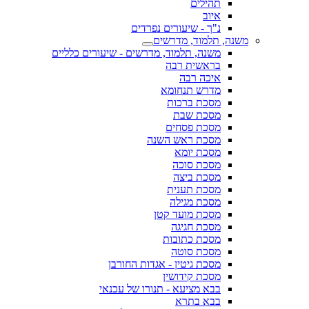
תהילים
איוב
נ"ך - שיעורים נפרדים
משנה, תלמוד, מדרשים
משנה, תלמוד, מדרשים - שיעורים כלליים
בראשית רבה
איכה רבה
מדרש תנחומא
מסכת ברכות
מסכת שבת
מסכת פסחים
מסכת ראש השנה
מסכת יומא
מסכת סוכה
מסכת ביצה
מסכת תענית
מסכת מגילה
מסכת מועד קטן
מסכת חגיגה
מסכת כתובות
מסכת סוטה
מסכת גיטין - אגדות החורבן
מסכת קידושין
בבא מציעא - תנורו של עכנאי
בבא בתרא