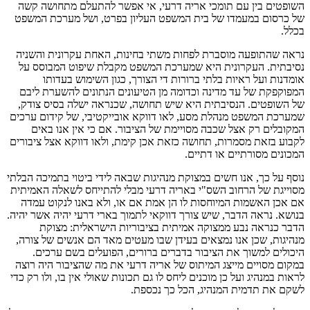
השופטים בין עם תומכי אריה דרעי, אי אפשר להתעלם מתחושה קשה
של כרסום במעמדו של בית המשפט העליון בפרט, ושל מערכת המשפט
בכלל.
נראה שהתופעה מוסברת לפחות משתי בחינות, האחת עקרונית והשניה
נסיבתית. העקרונית היא שמערכת המשפט מקבלת שיפוט המבוסס על
אומדנות ועל ראיות בלתי ברורות די הצורך, כגון השימוש בעדותו
המפוקפקת של עד מדינה וכדומה מן הטיעונים הנתונים להשערת ליבם
של השופטים. הנסיבתית היא שיש תחושה, שכנראה ישלה בסיס צודק,
שמערכת המשפט מנהלת מסע, לאו דווקא אובייקטיבי, של קידום ערכים
המקובלים רק אצל שכבה מסויימת של הציבור. אם כי אין אנו באים
לקבוע בזאת מסמרות, תחושה כזאת אכן קימת, ולאו דווקא אצל ציבורים
המכונים מסורתיים או דתיים.
נוסף על כך, אנו חשים במצוקת מנהיגות שבאה לידי ביטוי בתמיכה הבלתי
מסוייגת של הרחוב השס"י באריה דרעי מבלי להתייחס לשאלה האמיתית
אם אכן האשמות המיוחסות לו הן אמת אם או, ולא באנו לנקוט עמדה
בנושא. נראה הדבר, שיש צורך דווקאי לתמוך בארי דרעי יהיה אשר יהיה.
הדבר כנראה נבע ממצוקה אמיתית בציבוריות הישראלית: מצוקת
מנהיגות, שכן אנו נמצאים בעידן שבו מעטים מאד הם אנשים של צורה,
היכולים למשוך את הציבור בדברים ברורים, הפועלים בשם ערכים.
במקום מסויים מייצג המיתוס של אריה דרעי את מה שהציבור היה רוצה
לראות במנהיג ועל כן מוכנים ליחס לו גם תכונות שאולי אין בו, ולו רק כדי
לשקם את תדמית המנהיג, הכל כך נכספת.