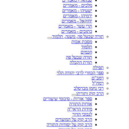
שמואל - מאמרים
מלכים - מאמרים
ישעיהו - מאמרים
ירמיהו - מאמרים
יחזקאל - מאמרים
תרי עשר - מאמרים
כתובים - מאמרים
תורה שבעל פה, משנה, תלמוד
מסכת אבות
תלמוד
חכמים
תורה שבעל פה
תורת הקבלה
תפילה
ספר הכוזרי לרבי יהודה הלוי
רמב"ם
רמח"ל
רבי נחמן מברסלב
הרב קוק ותורתו
ספר אורות - סיכומי שיעורים
אורות התורה
מידות הראי"ה
לנבוכי הדור
הרב קוק על המועדים
הרב קוק על יסודות התורה