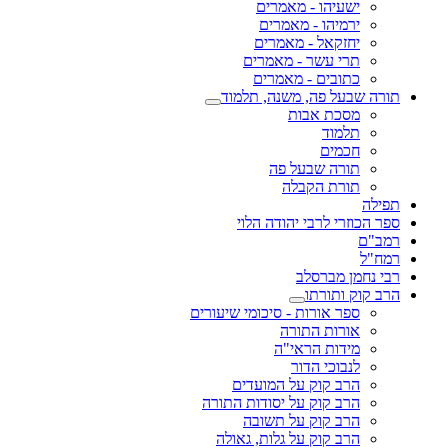
ישעיהו - מאמרים
ירמיהו - מאמרים
יחזקאל - מאמרים
תרי עשר - מאמרים
כתובים - מאמרים
תורה שבעל פה, משנה, תלמוד
מסכת אבות
תלמוד
חכמים
תורה שבעל פה
תורת הקבלה
תפילה
ספר הכוזרי לרבי יהודה הלוי
רמב"ם
רמח"ל
רבי נחמן מברסלב
הרב קוק ותורתו
ספר אורות - סיכומי שיעורים
אורות התורה
מידות הראי"ה
לנבוכי הדור
הרב קוק על המועדים
הרב קוק על יסודות התורה
הרב קוק על תשובה
הרב קוק על גלות, גאולה