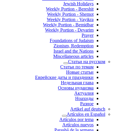
Jewish Holidays
Weekly Portion - Bereshit
Weekly Portion - Shemot
Weekly Portion - Vayikra
Weekly Portion - Bemidbar
Weekly Portion - Devarim
Prayer
Foundations of Judaism
Zionism, Redemption
Israel and the Nations
Miscellaneous articles
Статьи на русском
Статьи по темам
Новые статьи
Еврейские даты и праздники
Недельная глава
Основы иудаизма
Актуалия
Ноахиды
Разное
Artikel auf deutsch
Artículos en Español
Artículos por tema
Artículos nuevos
Parashá de la semana