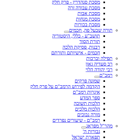
מסכת סנהדרין - פרק חלק
מסכת עבודה זרה
מסכת אבות
מסכת מנחות
מסכת בכורות
תורה שבעל פה, חכמים
תושב"ע - כללי, היסטוריה
תורת הסוד
רבנות, פסיקת הלכה
חכמים - אישיותם ותורתם
תפילה וברכות
רב סעדיה גאון
רבי יהודה הלוי
רמב"ם
שמונה פרקים
הקדמה לפירוש הרמב"ם על פרק חלק
איגרות רמב"ם
ספר המדע
הלכות תשובה
הלכות מלכים
מורה נבוכים
רמב"ם - שיעורים נפרדים
מהר"ל מפראג
גבורות ה'
תפארת ישראל