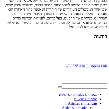
העמקת תדמיתה היהודית המסורתית של מדינת ישראל. אך מצד שני
ייתכן שתהיה בכך תרומה להתפתחות המגזר הרבני, שיעבור עידון מדיני,
שכן אחד המכשולים העיקריים של היהדות הנאמנה בדור האחרון הוא
חוסר ההתמצאות וחוסר ההשלמה עם הצורך בניהול חיים מדיניים -
חברתיים. כניסתם של הרבנים, בעל כרחם, לעמדות הכרעה בחיים
המדיניים יביאו אותם כנראה גם לידי תפיסת ערכה הפוליטי - מדיני של
תורת משה, ובא לציון גואל.
הודעות
עזרו בהפצת התורה של הרב!
מאמרים בעברית לפי נושא
מאמרים חדשים
Articles en français
Articles par sujet