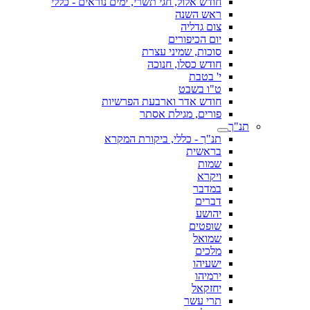
חודש אלול, חגי תשרי, ימים נוראים - כללי
ראש השנה
צום גדליה
יום הכיפורים
סוכות, שמיני עצרת
חודש כסלו, חנוכה
י' בטבת
ט"ו בשבט
חודש אדר וארבעת הפרשיות
פורים, מגילת אסתר
תנ"ך
תנ"ך - כללי, ביקורת המקרא
בראשית
שמות
ויקרא
במדבר
דברים
יהושע
שופטים
שמואל
מלכים
ישעיהו
ירמיהו
יחזקאל
תרי עשר