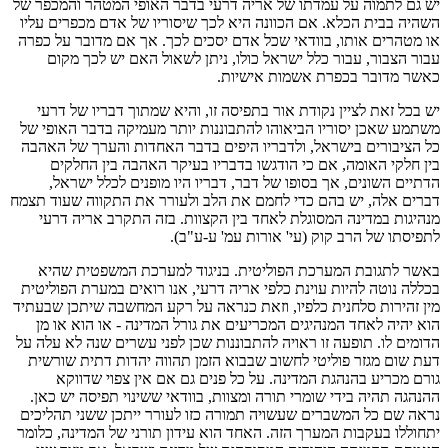
יש גם לתמוה על עמדתו של אריה דרעי בדבר האופי המטהר והמכפר של
השהיה בבית הכלא. אם הכוונה היא לכך שיסוריו של אדם מכפרים עליו
או מטהרים אותו, בוודאי שכל אדם יסכים לכך. אך אם מדובר על כפרה
עבור הצבור, עבור כלל ישראל כולו, ניתן לשאול האם יש לכך מקום
כאשר מדובר בכפרת אשמות אישיות.
יש בכל זאת לציין נקודת אור בתפיסה זו, והיא שמתוך דבריו של דרעי
משתמע שאכן יסוריו הביאוהו להתבוננות יותר מעמיקה בדבר האופי של
כל הציבורים בישראל, ולדבריו היפים בדבר האחדות והערך של האהבה
בין חלקי האומה, אם כי הודגשו בדבריו בעיקר האהבה בין החלקים
הדתיים השונים, אך בסופו של דבר, דבריו היו מופנים לכלל ישראל,
דברים אלה, יש בהם כדי לחמם את הלב ולעורר את התקווה שעוד תצמח
מנהיגות במדינה המסוגלת לאחד בין הקצוות. בזה התקרב אריה דרעי
לתפיסתו של הרב קוק (עי' אורות עמ' ע-ע"ב).
באשר לתגובת המערכת הפוליטית. בניגוד למערכת המשפטית שהיא
בכללה נוטה להיות עוינת כלפי אריה דרעי, אנו רואים במערת הפוליטית
מין זהירות סלחנית כלפיו, וזאת כנראה על רקע המחשבה שיתכן שבעתיד
הוא יהיה לאחד המנהיגים המכריעים את גורל המדינה - או הוא או מן
הדומים לו. תופעה זו ראויה להתבוננות שכן לפני עשרים שנה לא עלה על
דעת שום מגזר פוליטי לחשוב שבבוא הזמן תהווה יהדות דתית שורשית
גורם מכריע בהנהגת המדינה. על כל פנים גם אם אין צפוי שדווקא
ההנהגה תהיה בידי שומרי תורה ומצוות, בוודאי ששינוי תפיסה יש כאן.
נראה שם כל המשברים שעשויה תמורה כזו לעורר ייתכן ששני תהליכים
יתחוללו בעקבות המערך הזה. האחד הוא עידון תורני של המדינה, כלומר