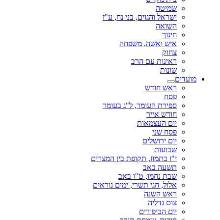
שמיטה
ישראל והגוים, בני נח, ע"ז
השואה
חינוך
איש ואשה, משפחה
צחוק
ראינות עם הרב
שונות
מועדים
ראש חודש
פסח
ספירת העומר, ל"ג בעומר
חודש אייר
יום העצמאות
פסח שני
יום ירושלים
שבועות
י"ז בתמוז, תקופת בין המצרים
תשעה באב
שבת נחמו, ט"ו באב
אלול, חגי תשרי, ימים נוראים
ראש השנה
צום גדליה
יום הכיפורים