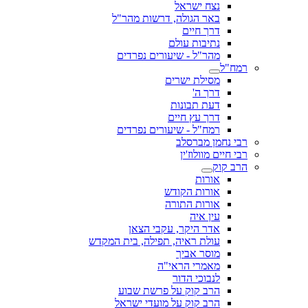
נצח ישראל
באר הגולה, דרשות מהר"ל
דרך חיים
נתיבות עולם
מהר"ל - שיעורים נפרדים
רמח"ל
מסילת ישרים
דרך ה'
דעת תבונות
דרך עץ חיים
רמח"ל - שיעורים נפרדים
רבי נחמן מברסלב
רבי חיים מוולוז'ין
הרב קוק
אורות
אורות הקודש
אורות התורה
עין איה
אדר היקר, עקבי הצאן
עולת ראיה, תפילה, בית המקדש
מוסר אביך
מאמרי הראי"ה
לנבוכי הדור
הרב קוק על פרשת שבוע
הרב קוק על מועדי ישראל