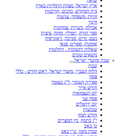
שואה
ארץ ישראל, מצוות התלויות בארץ
בית המקדש, כהנים, קורבנות
זוגיות, משפחה, צניעות
חינוך
אכילה, כשרות, צמחונות
ספר תורה, תפילין, מזוזה, ציצית
גשם, מיים, סביבה, גיאוגרפיה
אומנות, ספורט, פנאי
שאלות ותשובות - הקלטות
נושאים שונים
שבת ומועדי ישראל
שבת
הלוח העברי, מועדי ישראל, ראש חודש - כללי
פסח
ספירת העומר, ל"ג בעומר
חודש אייר
יום העצמאות
פסח שני
יום ירושלים
שבועות
חודש תמוז
י"ז בתמוז, בין המצרים
ט' באב
שבת נחמו, ט"ו באב