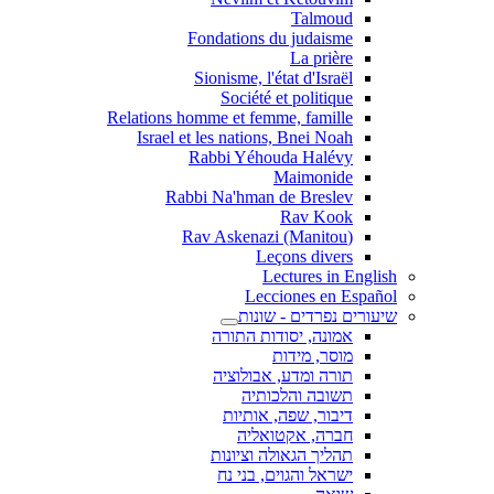
Talmoud
Fondations du judaisme
La prière
Sionisme, l'état d'Israël
Société et politique
Relations homme et femme, famille
Israel et les nations, Bnei Noah
Rabbi Yéhouda Halévy
Maimonide
Rabbi Na'hman de Breslev
Rav Kook
(Rav Askenazi (Manitou
Leçons divers
Lectures in English
Lecciones en Español
שיעורים נפרדים - שונות
אמונה, יסודות התורה
מוסר, מידות
תורה ומדע, אבולוציה
תשובה והלכותיה
דיבור, שפה, אותיות
חברה, אקטואליה
תהליך הגאולה וציונות
ישראל והגוים, בני נח