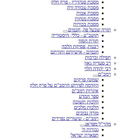
מסכת סנהדרין - פרק חלק
מסכת עבודה זרה
מסכת אבות
מסכת מנחות
מסכת בכורות
תורה שבעל פה, חכמים
תושב"ע - כללי, היסטוריה
תורת הסוד
רבנות, פסיקת הלכה
חכמים - אישיותם ותורתם
תפילה וברכות
רב סעדיה גאון
רבי יהודה הלוי
רמב"ם
שמונה פרקים
הקדמה לפירוש הרמב"ם על פרק חלק
איגרות רמב"ם
ספר המדע
הלכות תשובה
הלכות מלכים
מורה נבוכים
רמב"ם - שיעורים נפרדים
מהר"ל מפראג
גבורות ה'
תפארת ישראל