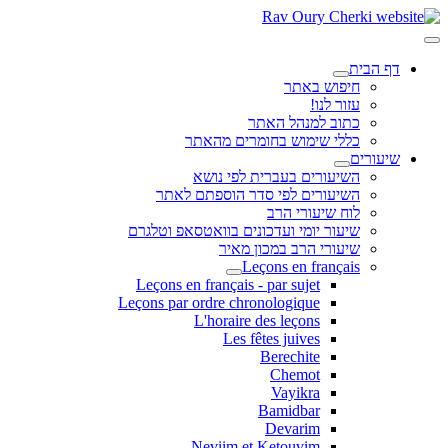
דף הבית
חיפוש באתר
עזור לנו!
כתוב למנהל האתר
כללי שימוש בחומרים מהאתר
שיעורים
השיעורים בעברית לפי נושא
השיעורים לפי סדר הוספתם לאתר
לוח שיעורי הרב
שיעור יומי ועדכונים בוואטסאפ וטלגרם
שיעורי הרב במכון מאיר
Leçons en français
Leçons en français - par sujet
Leçons par ordre chronologique
L'horaire des leçons
Les fêtes juives
Berechite
Chemot
Vayikra
Bamidbar
Devarim
Neviim et Ketouvim