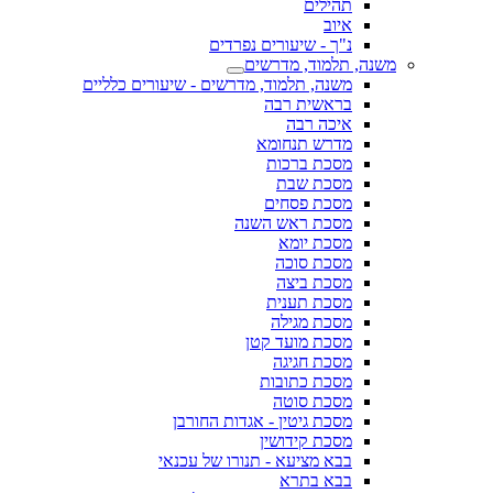
תהילים
איוב
נ"ך - שיעורים נפרדים
משנה, תלמוד, מדרשים
משנה, תלמוד, מדרשים - שיעורים כלליים
בראשית רבה
איכה רבה
מדרש תנחומא
מסכת ברכות
מסכת שבת
מסכת פסחים
מסכת ראש השנה
מסכת יומא
מסכת סוכה
מסכת ביצה
מסכת תענית
מסכת מגילה
מסכת מועד קטן
מסכת חגיגה
מסכת כתובות
מסכת סוטה
מסכת גיטין - אגדות החורבן
מסכת קידושין
בבא מציעא - תנורו של עכנאי
בבא בתרא