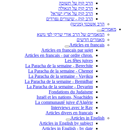
הרב קוק על תשובה
הרב קוק על הגאולה
הרב קוק על ארץ ישראל
הרב קוק - שיעורים נפרדים
הרב אשכנזי (מניטו)
מאמרים
המאמרים של הרב אורי שרקי לפי נושא
מאמרים חדשים
Articles en français
Articles en français par sujet
.Articles en français - par ordre chron
Les fêtes juives
La Paracha de la semaine - Berechite
La Paracha de la semaine - Chemot
La Paracha de la semaine - Vayikra
La Paracha de la semaine - Bemidbar
La Paracha de la semaine - Devarim
Fondations du Judaisme
Israël et les nations, Noachides
La communauté juive d'Algérie
Interviews avec le Rav
Articles divers en français
Articles in English
Articles in English by subject
Articles in English - by date