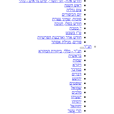
חודש אלול, חגי תשרי, ימים נוראים - כללי
ראש השנה
צום גדליה
יום הכיפורים
סוכות, שמיני עצרת
חודש כסלו, חנוכה
י' בטבת
ט"ו בשבט
חודש אדר וארבעת הפרשיות
פורים, מגילת אסתר
תנ"ך
תנ"ך - כללי, ביקורת המקרא
בראשית
שמות
ויקרא
במדבר
דברים
יהושע
שופטים
שמואל
מלכים
ישעיהו
ירמיהו
יחזקאל
תרי עשר