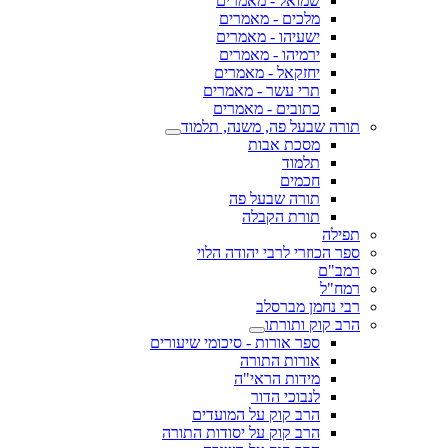
שמואל - מאמרים
מלכים - מאמרים
ישעיהו - מאמרים
ירמיהו - מאמרים
יחזקאל - מאמרים
תרי עשר - מאמרים
כתובים - מאמרים
תורה שבעל פה, משנה, תלמוד
מסכת אבות
תלמוד
חכמים
תורה שבעל פה
תורת הקבלה
תפילה
ספר הכוזרי לרבי יהודה הלוי
רמב"ם
רמח"ל
רבי נחמן מברסלב
הרב קוק ותורתו
ספר אורות - סיכומי שיעורים
אורות התורה
מידות הראי"ה
לנבוכי הדור
הרב קוק על המועדים
הרב קוק על יסודות התורה