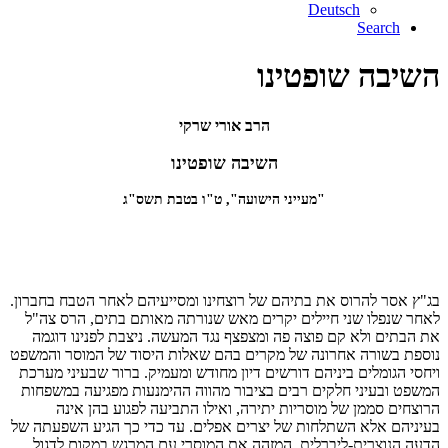
Deutsch
Search
השיבה שופטינו
הרב אורי שרקי
השיבה שופטינו
"מעייני הישועה", ט"ו בטבת תשס"ג
בג"ץ אסר להרוס את בתיהם של רוצחינו ומסייעיהם לאחר הטבח בחברון.
לאחר שנפלו שני חיילים יקרים מאש שנורתה מאותם בתים, הרס צה"ל
את הבתים ולא קם פוצה פה ומצפצף נגד המעשה. ניצבת לפנינו דוגמה
נוספת בשורה אחרונה של מקרים בהם שאלות היסוד של המוסר והמשפט
ויחסי הגומלים ביניהם דורשים דיון מחודש ומעמיק. ברור שבעיני מערכת
המשפט ובעיני חלקים רבים בציבור מהווה ההימנעות מפגיעה במשפחות
הרוצחים סממן של מוסריות יתירה, ואילו התביעה לפגוע בהן אינה
בעיניהם אלא השתלחות של יצרים אפלים. עד כדי כך הגיע השפעתה של
הדעה הנוצרית-ליברלית, המזהה את המוסרי עם המרגש במקום לדגול