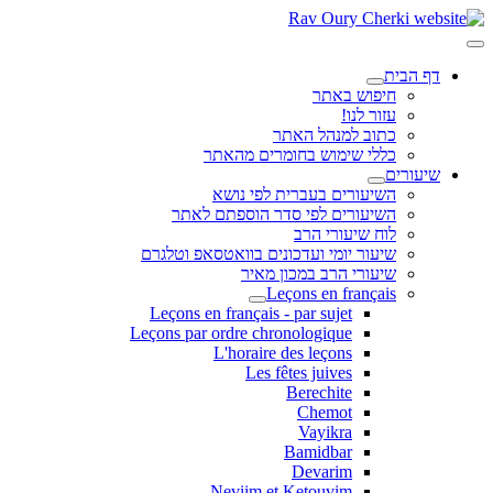
דף הבית
חיפוש באתר
עזור לנו!
כתוב למנהל האתר
כללי שימוש בחומרים מהאתר
שיעורים
השיעורים בעברית לפי נושא
השיעורים לפי סדר הוספתם לאתר
לוח שיעורי הרב
שיעור יומי ועדכונים בוואטסאפ וטלגרם
שיעורי הרב במכון מאיר
Leçons en français
Leçons en français - par sujet
Leçons par ordre chronologique
L'horaire des leçons
Les fêtes juives
Berechite
Chemot
Vayikra
Bamidbar
Devarim
Neviim et Ketouvim