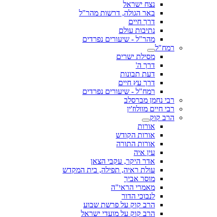
נצח ישראל
באר הגולה, דרשות מהר"ל
דרך חיים
נתיבות עולם
מהר"ל - שיעורים נפרדים
רמח"ל
מסילת ישרים
דרך ה'
דעת תבונות
דרך עץ חיים
רמח"ל - שיעורים נפרדים
רבי נחמן מברסלב
רבי חיים מוולוז'ין
הרב קוק
אורות
אורות הקודש
אורות התורה
עין איה
אדר היקר, עקבי הצאן
עולת ראיה, תפילה, בית המקדש
מוסר אביך
מאמרי הראי"ה
לנבוכי הדור
הרב קוק על פרשת שבוע
הרב קוק על מועדי ישראל