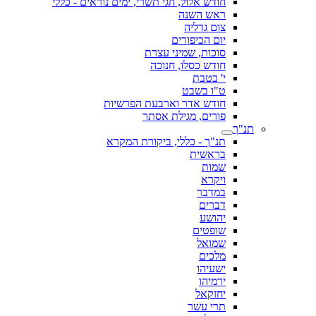
חודש אלול, חגי תשרי, ימים נוראים - כללי
ראש השנה
צום גדליה
יום הכיפורים
סוכות, שמיני עצרת
חודש כסלו, חנוכה
י' בטבת
ט"ו בשבט
חודש אדר וארבעת הפרשיות
פורים, מגילת אסתר
תנ"ך
תנ"ך - כללי, ביקורת המקרא
בראשית
שמות
ויקרא
במדבר
דברים
יהושע
שופטים
שמואל
מלכים
ישעיהו
ירמיהו
יחזקאל
תרי עשר