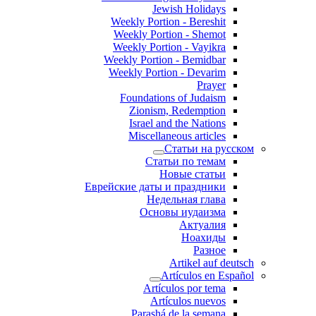
Jewish Holidays
Weekly Portion - Bereshit
Weekly Portion - Shemot
Weekly Portion - Vayikra
Weekly Portion - Bemidbar
Weekly Portion - Devarim
Prayer
Foundations of Judaism
Zionism, Redemption
Israel and the Nations
Miscellaneous articles
Статьи на русском
Статьи по темам
Новые статьи
Еврейские даты и праздники
Недельная глава
Основы иудаизма
Актуалия
Ноахиды
Разное
Artikel auf deutsch
Artículos en Español
Artículos por tema
Artículos nuevos
Parashá de la semana