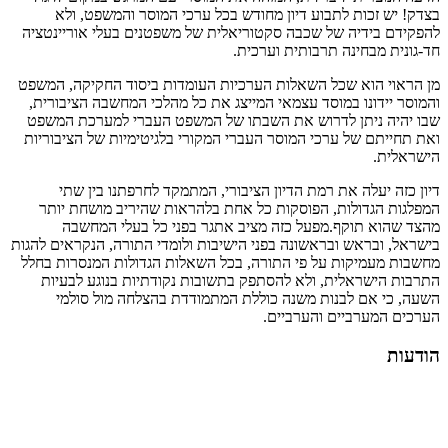
בצדק! יש זכות לתבוע דיון מחודש בכל ערכי המוסר והמשפט, ולא
להפקידם בידיה של שכבה סקטוריאלית של משפטנים בעלי אוריינטציה
חד-גונית מבחינה תרבותית וערכית.
מן הראוי הוא שכל השאלות הערכיות העומדות ביסוד החקיקה, המשפט
והמוסר יידונו במוסד עצמאי המייצג את כל מהלכי המחשבה הציבורית,
שבו יהיה ניתן לדרוש את השבתו של המשפט העברי למערכת המשפט
ואת תחייתם של ערכי המוסר העברי המקורי בלגיטימיות של הציבוריות
הישראלית.
דיון כזה יעלה את רמת הדיון הציבורי, המתמקד לחרפתנו בין שתי
המפלגות הגדולות, הפוסקות כל אחת בלהראות שהיריב מושחת יותר
מהצד שהוא תוקף.מפעל כזה מציב אתגר בפני כל בעלי המחשבה
בישראל, ובראש ובראשונה בפני הישיבות ולומדי התורה, הנקראים להגות
מחשבות מעמיקות על פי התורה, בכל השאלות הגדולות המנסרות בחלל
התרבות הישראלית, ולא להסתפק בתשובות נקודתיות בנוגע לבעיות
השעה, כי אם לבנות משנה כוללת המתמודדת בהצלחה מול סולמי
הערכים המערביים והערביים.
הודעות