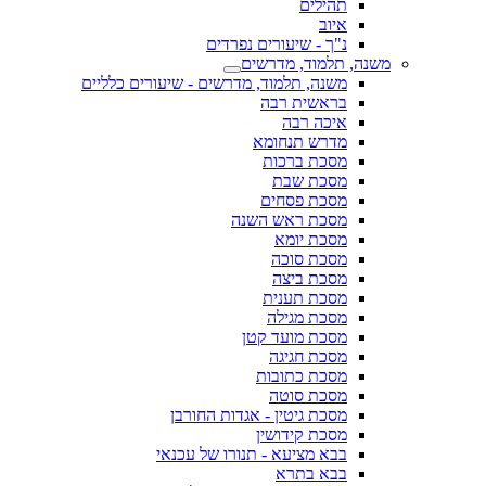
תהילים
איוב
נ"ך - שיעורים נפרדים
משנה, תלמוד, מדרשים
משנה, תלמוד, מדרשים - שיעורים כלליים
בראשית רבה
איכה רבה
מדרש תנחומא
מסכת ברכות
מסכת שבת
מסכת פסחים
מסכת ראש השנה
מסכת יומא
מסכת סוכה
מסכת ביצה
מסכת תענית
מסכת מגילה
מסכת מועד קטן
מסכת חגיגה
מסכת כתובות
מסכת סוטה
מסכת גיטין - אגדות החורבן
מסכת קידושין
בבא מציעא - תנורו של עכנאי
בבא בתרא