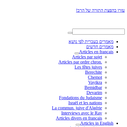
עזרו בהפצת התורה של הרב!
מאמרים בעברית לפי נושא
מאמרים חדשים
Articles en français
Articles par sujet
.Articles par ordre chron
Les fêtes juives
Berechite
Chemot
Vayikra
Bemidbar
Devarim
Fondations du Judaisme
Israël et les nations
La commun. juive d'Algérie
Interviews avec le Rav
Articles divers en français
Articles in English