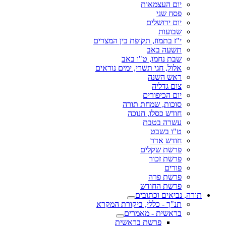
יום העצמאות
פסח שני
יום ירושלים
שבועות
י"ז בתמוז, תקופת בין המצרים
תשעה באב
שבת נחמו, ט"ו באב
אלול, חגי תשרי, ימים נוראים
ראש השנה
צום גדליה
יום הכיפורים
סוכות, שמחת תורה
חודש כסלו, חנוכה
עשרה בטבת
ט"ו בשבט
חודש אדר
פרשת שקלים
פרשת זכור
פורים
פרשת פרה
פרשת החודש
תורה, נביאים וכתובים
תנ"ך - כללי, ביקורת המקרא
בראשית - מאמרים
פרשת בראשית