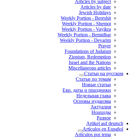
Articles by subject
Articles by date
Jewish Holidays
Weekly Portion - Bereshit
Weekly Portion - Shemot
Weekly Portion - Vayikra
Weekly Portion - Bemidbar
Weekly Portion - Devarim
Prayer
Foundations of Judaism
Zionism, Redemption
Israel and the Nations
Miscellaneous articles
Статьи на русском
Статьи по темам
Новые статьи
Евр. даты и праздники
Недельная глава
Основы иудаизма
Актуалия
Ноахиды
Разное
Artikel auf deutsch
Artículos en Español
Artículos por tema