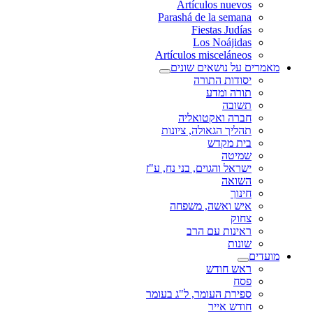
Artículos nuevos
Parashá de la semana
Fiestas Judías
Los Noájidas
Artículos misceláneos
מאמרים על נושאים שונים
יסודות התורה
תורה ומדע
תשובה
חברה ואקטואליה
תהליך הגאולה, ציונות
בית מקדש
שמיטה
ישראל והגוים, בני נח, ע"ז
השואה
חינוך
איש ואשה, משפחה
צחוק
ראינות עם הרב
שונות
מועדים
ראש חודש
פסח
ספירת העומר, ל"ג בעומר
חודש אייר