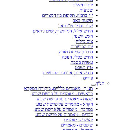
יום ירושלים
שבועות
י"ז בתמוז, תקופת בין המצרים
תשעה באב
שבת נחמו, ט"ו באב
חודש אלול, חגי תשרי, ימים נוראים
ראש השנה
צום גדליה
יום הכיפורים
סוכות, שמחת תורה
חודש כסלו, חנוכה
עשרה בטבת
ט"ו בשבט
חודש אדר, ארבעת הפרשיות
פורים
תנ"ך
תנ"ך - מאמרים כלליים, ביקורת המקרא
בראשית - מאמרים על פרשת שבוע
שמות - מאמרים על פרשת שבוע
ויקרא - מאמרים על פרשת שבוע
במדבר - מאמרים על פרשת שבוע
דברים - מאמרים על פרשת שבוע
יהושע - מאמרים
שופטים - מאמרים