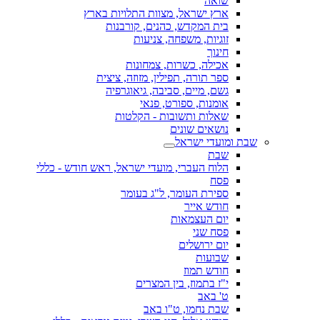
שואה
ארץ ישראל, מצוות התלויות בארץ
בית המקדש, כהנים, קורבנות
זוגיות, משפחה, צניעות
חינוך
אכילה, כשרות, צמחונות
ספר תורה, תפילין, מזוזה, ציצית
גשם, מיים, סביבה, גיאוגרפיה
אומנות, ספורט, פנאי
שאלות ותשובות - הקלטות
נושאים שונים
שבת ומועדי ישראל
שבת
הלוח העברי, מועדי ישראל, ראש חודש - כללי
פסח
ספירת העומר, ל"ג בעומר
חודש אייר
יום העצמאות
פסח שני
יום ירושלים
שבועות
חודש תמוז
י"ז בתמוז, בין המצרים
ט' באב
שבת נחמו, ט"ו באב