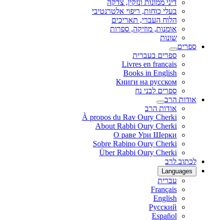
דיני ממונות ונזקין, צדקה
בעלי כוחות, ריפוי אלטרנטיבי
הלוח העברי, תאריכים
אומנות, מוזיקה, ספרות
שונות
ספרים
ספרים בעברית
Livres en français
Books in English
Книги на русском
ספרים לבני נח
אודות הרב
אודות הרב
À propos du Rav Oury Cherki
About Rabbi Oury Cherki
О раве Ури Шерки
Sobre Rabino Oury Cherki
Über Rabbi Oury Cherki
לכתוב לרב
Languages
עברית
Français
English
Русский
Español