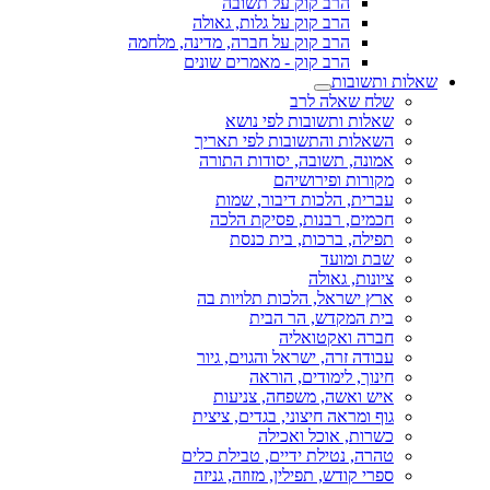
הרב קוק על תשובה
הרב קוק על גלות, גאולה
הרב קוק על חברה, מדינה, מלחמה
הרב קוק - מאמרים שונים
שאלות ותשובות
שלח שאלה לרב
שאלות ותשובות לפי נושא
השאלות והתשובות לפי תאריך
אמונה, תשובה, יסודות התורה
מקורות ופירושיהם
עברית, הלכות דיבור, שמות
חכמים, רבנות, פסיקת הלכה
תפילה, ברכות, בית כנסת
שבת ומועד
ציונות, גאולה
ארץ ישראל, הלכות תלויות בה
בית המקדש, הר הבית
חברה ואקטואליה
עבודה זרה, ישראל והגוים, גיור
חינוך, לימודים, הוראה
איש ואשה, משפחה, צניעות
גוף ומראה חיצוני, בגדים, ציצית
כשרות, אוכל ואכילה
טהרה, נטילת ידיים, טבילת כלים
ספרי קודש, תפילין, מזוזה, גניזה