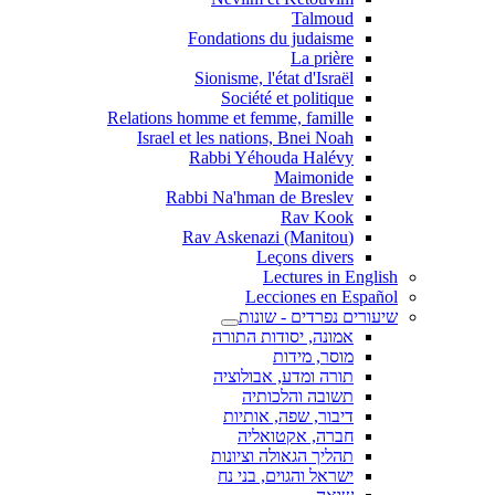
Talmoud
Fondations du judaisme
La prière
Sionisme, l'état d'Israël
Société et politique
Relations homme et femme, famille
Israel et les nations, Bnei Noah
Rabbi Yéhouda Halévy
Maimonide
Rabbi Na'hman de Breslev
Rav Kook
(Rav Askenazi (Manitou
Leçons divers
Lectures in English
Lecciones en Español
שיעורים נפרדים - שונות
אמונה, יסודות התורה
מוסר, מידות
תורה ומדע, אבולוציה
תשובה והלכותיה
דיבור, שפה, אותיות
חברה, אקטואליה
תהליך הגאולה וציונות
ישראל והגוים, בני נח