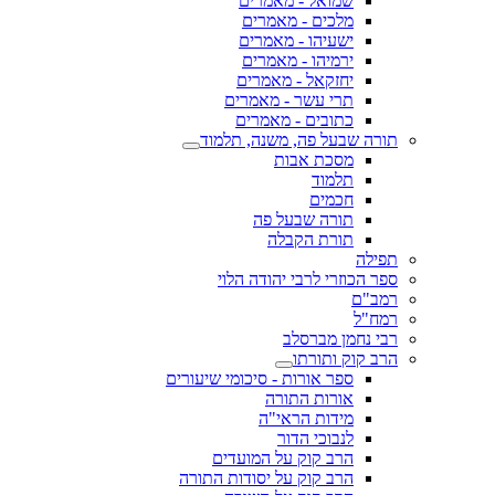
שמואל - מאמרים
מלכים - מאמרים
ישעיהו - מאמרים
ירמיהו - מאמרים
יחזקאל - מאמרים
תרי עשר - מאמרים
כתובים - מאמרים
תורה שבעל פה, משנה, תלמוד
מסכת אבות
תלמוד
חכמים
תורה שבעל פה
תורת הקבלה
תפילה
ספר הכוזרי לרבי יהודה הלוי
רמב"ם
רמח"ל
רבי נחמן מברסלב
הרב קוק ותורתו
ספר אורות - סיכומי שיעורים
אורות התורה
מידות הראי"ה
לנבוכי הדור
הרב קוק על המועדים
הרב קוק על יסודות התורה