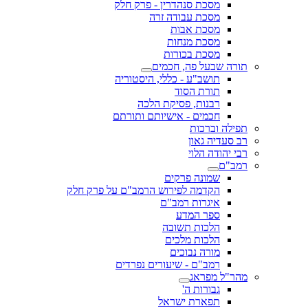
מסכת סנהדרין - פרק חלק
מסכת עבודה זרה
מסכת אבות
מסכת מנחות
מסכת בכורות
תורה שבעל פה, חכמים
תושב"ע - כללי, היסטוריה
תורת הסוד
רבנות, פסיקת הלכה
חכמים - אישיותם ותורתם
תפילה וברכות
רב סעדיה גאון
רבי יהודה הלוי
רמב"ם
שמונה פרקים
הקדמה לפירוש הרמב"ם על פרק חלק
איגרות רמב"ם
ספר המדע
הלכות תשובה
הלכות מלכים
מורה נבוכים
רמב"ם - שיעורים נפרדים
מהר"ל מפראג
גבורות ה'
תפארת ישראל