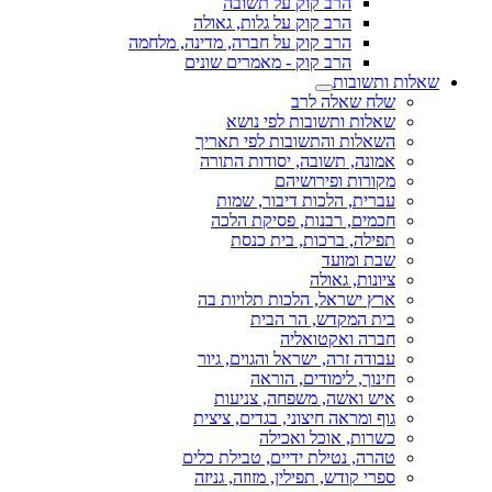
הרב קוק על תשובה
הרב קוק על גלות, גאולה
הרב קוק על חברה, מדינה, מלחמה
הרב קוק - מאמרים שונים
שאלות ותשובות
שלח שאלה לרב
שאלות ותשובות לפי נושא
השאלות והתשובות לפי תאריך
אמונה, תשובה, יסודות התורה
מקורות ופירושיהם
עברית, הלכות דיבור, שמות
חכמים, רבנות, פסיקת הלכה
תפילה, ברכות, בית כנסת
שבת ומועד
ציונות, גאולה
ארץ ישראל, הלכות תלויות בה
בית המקדש, הר הבית
חברה ואקטואליה
עבודה זרה, ישראל והגוים, גיור
חינוך, לימודים, הוראה
איש ואשה, משפחה, צניעות
גוף ומראה חיצוני, בגדים, ציצית
כשרות, אוכל ואכילה
טהרה, נטילת ידיים, טבילת כלים
ספרי קודש, תפילין, מזוזה, גניזה