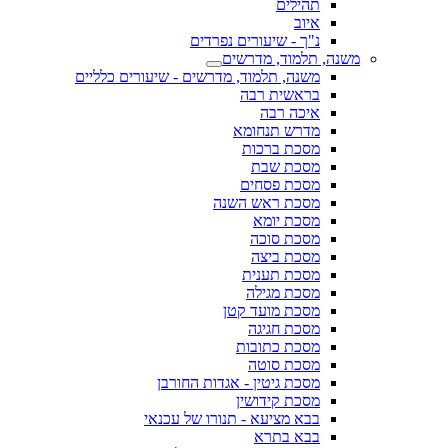
תהילים
איוב
נ"ך - שיעורים נפרדים
משנה, תלמוד, מדרשים
משנה, תלמוד, מדרשים - שיעורים כלליים
בראשית רבה
איכה רבה
מדרש תנחומא
מסכת ברכות
מסכת שבת
מסכת פסחים
מסכת ראש השנה
מסכת יומא
מסכת סוכה
מסכת ביצה
מסכת תענית
מסכת מגילה
מסכת מועד קטן
מסכת חגיגה
מסכת כתובות
מסכת סוטה
מסכת גיטין - אגדות החורבן
מסכת קידושין
בבא מציעא - תנורו של עכנאי
בבא בתרא