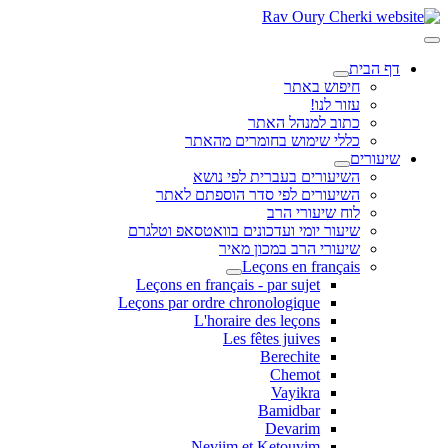
דף הבית
חיפוש באתר
עזור לנו!
כתוב למנהל האתר
כללי שימוש בחומרים מהאתר
שיעורים
השיעורים בעברית לפי נושא
השיעורים לפי סדר הוספתם לאתר
לוח שיעורי הרב
שיעור יומי ועדכונים בוואטסאפ וטלגרם
שיעורי הרב במכון מאיר
Leçons en français
Leçons en français - par sujet
Leçons par ordre chronologique
L'horaire des leçons
Les fêtes juives
Berechite
Chemot
Vayikra
Bamidbar
Devarim
Neviim et Ketouvim