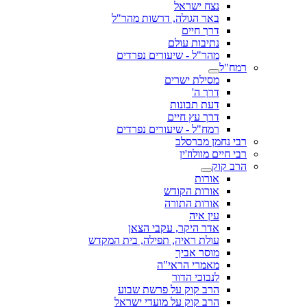
נצח ישראל
באר הגולה, דרשות מהר"ל
דרך חיים
נתיבות עולם
מהר"ל - שיעורים נפרדים
רמח"ל
מסילת ישרים
דרך ה'
דעת תבונות
דרך עץ חיים
רמח"ל - שיעורים נפרדים
רבי נחמן מברסלב
רבי חיים מוולוז'ין
הרב קוק
אורות
אורות הקודש
אורות התורה
עין איה
אדר היקר, עקבי הצאן
עולת ראיה, תפילה, בית המקדש
מוסר אביך
מאמרי הראי"ה
לנבוכי הדור
הרב קוק על פרשת שבוע
הרב קוק על מועדי ישראל