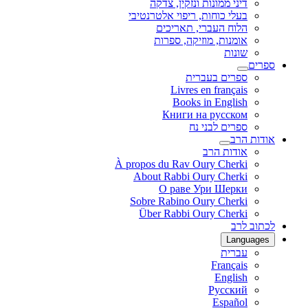
דיני ממונות ונזקין, צדקה
בעלי כוחות, ריפוי אלטרנטיבי
הלוח העברי, תאריכים
אומנות, מוזיקה, ספרות
שונות
ספרים
ספרים בעברית
Livres en français
Books in English
Книги на русском
ספרים לבני נח
אודות הרב
אודות הרב
À propos du Rav Oury Cherki
About Rabbi Oury Cherki
О раве Ури Шерки
Sobre Rabino Oury Cherki
Über Rabbi Oury Cherki
לכתוב לרב
Languages
עברית
Français
English
Русский
Español