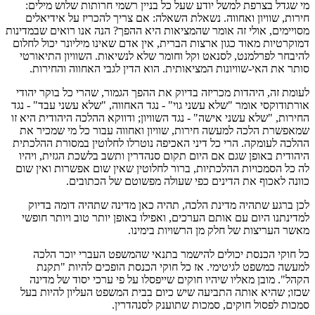
מי שגדל בצרפת למשל יודע שעל כל בניין רשמי חרותות שלוש מילים:
חירות, שוויון ואחווה. נשאלת השאלה: אם צריך להכריז על אידיאלים
מסויימים, אולי זה אומר שהמציאות היא ההפך? הנה אנו רואים שבמדינות
דמוקרטיות מאוד כגון ארצות הברית, אין אדם שאינו מיליונר יכול לחלום
להיבחר לפרלמנט, לסנאט וקל וחומר שלא לנשיאות. השוויון התיאורטי
סותר את האי-שוויונות המציאותית. הוא הדין לגבי האחווה והחירות.
לעומת זה, היהדות מכריזה בדיוק את ההפך הגמור, שהרי כל בוקר יהודי
אורתודוקסי אומר "שלא עשני גוי" - נגד האחווה, "שלא עשני עבד" - נגד
החירות, "שלא עשני אישה" - נגד השוויון; ודווקא ההלכה היהודית היא זו
שמאפשרת הלכה למעשה חירות, שוויון ואחווה עבור כל מי שמכיר את
ההלכה לעומקה. הרי כל דיני האכיפה נוטרלו לחלוטין במסורת ההלכתית
היהודית באופן שגם אם היום תקום סנהדרין ותשב בלשכת הגזית, ויהיו
לה כל הסמכויות ההלכתיות, ברור לחלוטין שאין שום אפשרות ואין שום
כוונה לאכוף את הדינים כפי שעולה מפשוטם של הכתובים.
לכן ברגע שתהיה מדינת הלכה, תהיה כאן מדינה שתהיה דומה בדיוק
למדינתנו היום עם אותם הערכים, ואפילו באופן יותר טוב ויותר חופשי
מאשר העריצות של חלק מן הרשויות בימינו.
כל חוקי הכנסת יכולים להישמר בתנאי שהמשפט העברי יוכר הלכה
למעשה כמשפט לגיטימי. אז כל חוקי הכנסת הופכים להיות "תקנת
הקהל". מובן מאליו שיהיו חוקים שייפסלו על פי ערכי יסוד של מדינה
שכזו; שהיא אותה התביעה שיש כיום בבית המשפט העליון להיות בעל
סמכות לפסול חוקים, סמכות שתוענק לסנהדרין.