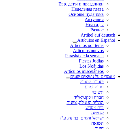
Евр. даты и праздники
Недельная глава
Основы иудаизма
Актуалия
Ноахиды
Разное
Artikel auf deutsch
Artículos en Español
Artículos por tema
Artículos nuevos
Parashá de la semana
Fiestas Judías
Los Noájidas
Artículos misceláneos
מאמרים על נושאים שונים
יסודות התורה
תורה ומדע
תשובה
חברה ואקטואליה
תהליך הגאולה, ציונות
בית מקדש
שמיטה
ישראל והגוים, בני נח, ע"ז
השואה
חינוך