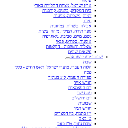
שואה
ארץ ישראל, מצוות התלויות בארץ
בית המקדש, כהנים, קורבנות
זוגיות, משפחה, צניעות
חינוך
אכילה, כשרות, צמחונות
ספר תורה, תפילין, מזוזה, ציצית
גשם, מיים, סביבה, גיאוגרפיה
אומנות, ספורט, פנאי
שאלות ותשובות - הקלטות
נושאים שונים
שבת ומועדי ישראל
שבת
הלוח העברי, מועדי ישראל, ראש חודש - כללי
פסח
ספירת העומר, ל"ג בעומר
חודש אייר
יום העצמאות
פסח שני
יום ירושלים
שבועות
חודש תמוז
י"ז בתמוז, בין המצרים
ט' באב
שבת נחמו, ט"ו באב