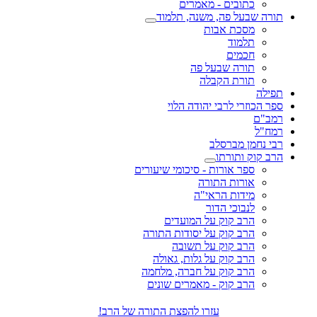
כתובים - מאמרים
תורה שבעל פה, משנה, תלמוד
מסכת אבות
תלמוד
חכמים
תורה שבעל פה
תורת הקבלה
תפילה
ספר הכוזרי לרבי יהודה הלוי
רמב"ם
רמח"ל
רבי נחמן מברסלב
הרב קוק ותורתו
ספר אורות - סיכומי שיעורים
אורות התורה
מידות הראי"ה
לנבוכי הדור
הרב קוק על המועדים
הרב קוק על יסודות התורה
הרב קוק על תשובה
הרב קוק על גלות, גאולה
הרב קוק על חברה, מלחמה
הרב קוק - מאמרים שונים
עזרו להפצת התורה של הרב!