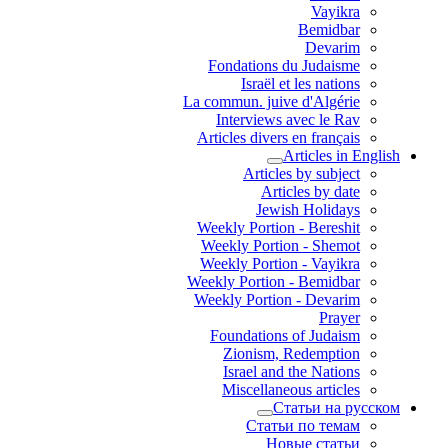
Vayikra
Bemidbar
Devarim
Fondations du Judaisme
Israël et les nations
La commun. juive d'Algérie
Interviews avec le Rav
Articles divers en français
Articles in English
Articles by subject
Articles by date
Jewish Holidays
Weekly Portion - Bereshit
Weekly Portion - Shemot
Weekly Portion - Vayikra
Weekly Portion - Bemidbar
Weekly Portion - Devarim
Prayer
Foundations of Judaism
Zionism, Redemption
Israel and the Nations
Miscellaneous articles
Статьи на русском
Статьи по темам
Новые статьи