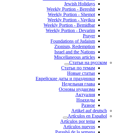
Jewish Holidays
Weekly Portion - Bereshit
Weekly Portion - Shemot
Weekly Portion - Vayikra
Weekly Portion - Bemidbar
Weekly Portion - Devarim
Prayer
Foundations of Judaism
Zionism, Redemption
Israel and the Nations
Miscellaneous articles
Статьи на русском
Статьи по темам
Новые статьи
Еврейские даты и праздники
Недельная глава
Основы иудаизма
Актуалия
Ноахиды
Разное
Artikel auf deutsch
Artículos en Español
Artículos por tema
Artículos nuevos
Parashá de la semana