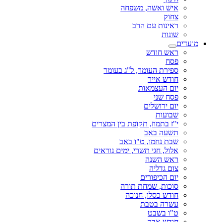
איש ואשה, משפחה
צחוק
ראינות עם הרב
שונות
מועדים
ראש חודש
פסח
ספירת העומר, ל"ג בעומר
חודש אייר
יום העצמאות
פסח שני
יום ירושלים
שבועות
י"ז בתמוז, תקופת בין המצרים
תשעה באב
שבת נחמו, ט"ו באב
אלול, חגי תשרי, ימים נוראים
ראש השנה
צום גדליה
יום הכיפורים
סוכות, שמחת תורה
חודש כסלו, חנוכה
עשרה בטבת
ט"ו בשבט
חודש אדר