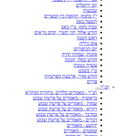
יום ירושלים
שבועות
י"ז בתמוז, תקופת בין המצרים
תשעה באב
שבת נחמו, ט"ו באב
חודש אלול, חגי תשרי, ימים נוראים
ראש השנה
צום גדליה
יום הכיפורים
סוכות, שמחת תורה
חודש כסלו, חנוכה
עשרה בטבת
ט"ו בשבט
חודש אדר, ארבעת הפרשיות
פורים
תנ"ך
תנ"ך - מאמרים כלליים, ביקורת המקרא
בראשית - מאמרים על פרשת שבוע
שמות - מאמרים על פרשת שבוע
ויקרא - מאמרים על פרשת שבוע
במדבר - מאמרים על פרשת שבוע
דברים - מאמרים על פרשת שבוע
יהושע - מאמרים
שופטים - מאמרים