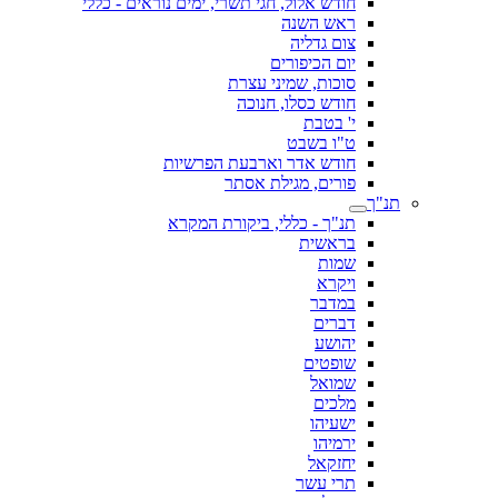
חודש אלול, חגי תשרי, ימים נוראים - כללי
ראש השנה
צום גדליה
יום הכיפורים
סוכות, שמיני עצרת
חודש כסלו, חנוכה
י' בטבת
ט"ו בשבט
חודש אדר וארבעת הפרשיות
פורים, מגילת אסתר
תנ"ך
תנ"ך - כללי, ביקורת המקרא
בראשית
שמות
ויקרא
במדבר
דברים
יהושע
שופטים
שמואל
מלכים
ישעיהו
ירמיהו
יחזקאל
תרי עשר