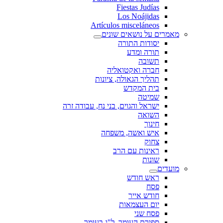
Fiestas Judías
Los Noájidas
Artículos misceláneos
מאמרים על נושאים שונים
יסודות התורה
תורה ומדע
תשובה
חברה ואקטואליה
תהליך הגאולה, ציונות
בית המקדש
שמיטה
ישראל והגוים, בני נח, עבודה זרה
השואה
חינוך
איש ואשה, משפחה
צחוק
ראינות עם הרב
שונות
מועדים
ראש חודש
פסח
חודש אייר
יום העצמאות
פסח שני
ספירת העומר, ל"ג בעומר