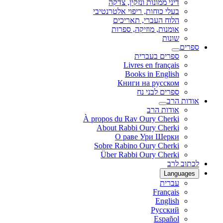
דיני ממונות ונזקין, צדקה
בעלי כוחות, ריפוי אלטרנטיבי
הלוח העברי, תאריכים
אומנות, מוזיקה, ספרות
שונות
ספרים
ספרים בעברית
Livres en français
Books in English
Книги на русском
ספרים לבני נח
אודות הרב
אודות הרב
À propos du Rav Oury Cherki
About Rabbi Oury Cherki
О раве Ури Шерки
Sobre Rabino Oury Cherki
Über Rabbi Oury Cherki
לכתוב לרב
Languages
עברית
Français
English
Русский
Español