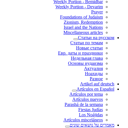
Weekly Portion - Bemidbar
Weekly Portion - Devarim
Prayer
Foundations of Judaism
Zionism, Redemption
Israel and the Nations
Miscellaneous articles
Статьи на русском
Статьи по темам
Новые статьи
Евр. даты и праздники
Недельная глава
Основы иудаизма
Актуалия
Ноахиды
Разное
Artikel auf deutsch
Artículos en Español
Artículos por tema
Artículos nuevos
Parashá de la semana
Fiestas Judías
Los Noájidas
Artículos misceláneos
מאמרים על נושאים שונים