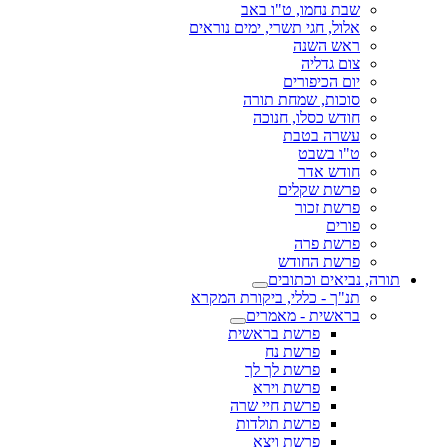
שבת נחמו, ט"ו באב
אלול, חגי תשרי, ימים נוראים
ראש השנה
צום גדליה
יום הכיפורים
סוכות, שמחת תורה
חודש כסלו, חנוכה
עשרה בטבת
ט"ו בשבט
חודש אדר
פרשת שקלים
פרשת זכור
פורים
פרשת פרה
פרשת החודש
תורה, נביאים וכתובים
תנ"ך - כללי, ביקורת המקרא
בראשית - מאמרים
פרשת בראשית
פרשת נח
פרשת לך לך
פרשת וירא
פרשת חיי שרה
פרשת תולדות
פרשת ויצא