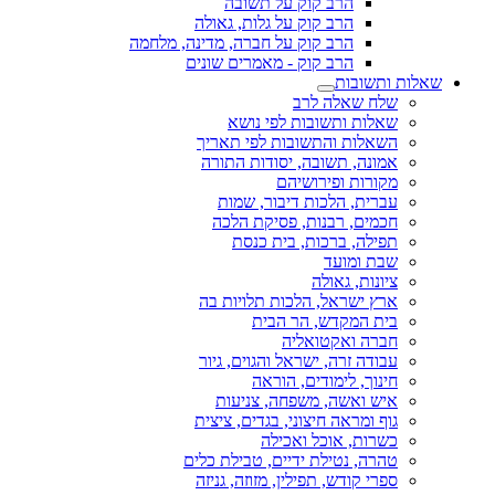
הרב קוק על תשובה
הרב קוק על גלות, גאולה
הרב קוק על חברה, מדינה, מלחמה
הרב קוק - מאמרים שונים
שאלות ותשובות
שלח שאלה לרב
שאלות ותשובות לפי נושא
השאלות והתשובות לפי תאריך
אמונה, תשובה, יסודות התורה
מקורות ופירושיהם
עברית, הלכות דיבור, שמות
חכמים, רבנות, פסיקת הלכה
תפילה, ברכות, בית כנסת
שבת ומועד
ציונות, גאולה
ארץ ישראל, הלכות תלויות בה
בית המקדש, הר הבית
חברה ואקטואליה
עבודה זרה, ישראל והגוים, גיור
חינוך, לימודים, הוראה
איש ואשה, משפחה, צניעות
גוף ומראה חיצוני, בגדים, ציצית
כשרות, אוכל ואכילה
טהרה, נטילת ידיים, טבילת כלים
ספרי קודש, תפילין, מזוזה, גניזה