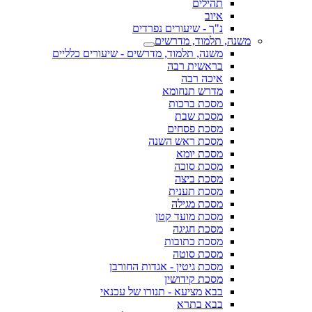
תהילים
איוב
נ"ך - שיעורים נפרדים
משנה, תלמוד, מדרשים
משנה, תלמוד, מדרשים - שיעורים כלליים
בראשית רבה
איכה רבה
מדרש תנחומא
מסכת ברכות
מסכת שבת
מסכת פסחים
מסכת ראש השנה
מסכת יומא
מסכת סוכה
מסכת ביצה
מסכת תענית
מסכת מגילה
מסכת מועד קטן
מסכת חגיגה
מסכת כתובות
מסכת סוטה
מסכת גיטין - אגדות החורבן
מסכת קידושין
בבא מציעא - תנורו של עכנאי
בבא בתרא