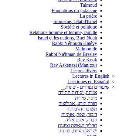
Talmoud
Fondations du judaisme
La prière
Sionisme, l'état d'Israël
Société et politique
Relations homme et femme, famille
Israel et les nations, Bnei Noah
Rabbi Yéhouda Halévy
Maimonide
Rabbi Na'hman de Breslev
Rav Kook
(Rav Askenazi (Manitou
Leçons divers
Lectures in English
Lecciones en Español
שיעורים נפרדים - שונות
אמונה, יסודות התורה
מוסר, מידות
תורה ומדע, אבולוציה
תשובה והלכותיה
דיבור, שפה, אותיות
חברה, אקטואליה
תהליך הגאולה וציונות
ישראל והגוים, בני נח