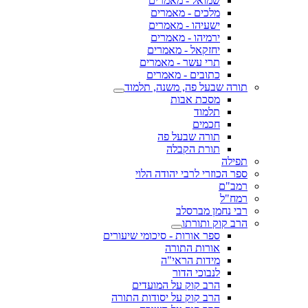
שמואל - מאמרים
מלכים - מאמרים
ישעיהו - מאמרים
ירמיהו - מאמרים
יחזקאל - מאמרים
תרי עשר - מאמרים
כתובים - מאמרים
תורה שבעל פה, משנה, תלמוד
מסכת אבות
תלמוד
חכמים
תורה שבעל פה
תורת הקבלה
תפילה
ספר הכוזרי לרבי יהודה הלוי
רמב"ם
רמח"ל
רבי נחמן מברסלב
הרב קוק ותורתו
ספר אורות - סיכומי שיעורים
אורות התורה
מידות הראי"ה
לנבוכי הדור
הרב קוק על המועדים
הרב קוק על יסודות התורה