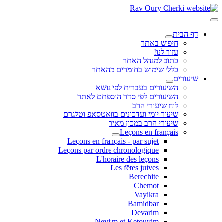
דף הבית
חיפוש באתר
עזור לנו!
כתוב למנהל האתר
כללי שימוש בחומרים מהאתר
שיעורים
השיעורים בעברית לפי נושא
השיעורים לפי סדר הוספתם לאתר
לוח שיעורי הרב
שיעור יומי ועדכונים בוואטסאפ וטלגרם
שיעורי הרב במכון מאיר
Leçons en français
Leçons en français - par sujet
Leçons par ordre chronologique
L'horaire des leçons
Les fêtes juives
Berechite
Chemot
Vayikra
Bamidbar
Devarim
Neviim et Ketouvim