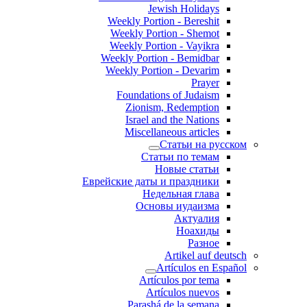
Jewish Holidays
Weekly Portion - Bereshit
Weekly Portion - Shemot
Weekly Portion - Vayikra
Weekly Portion - Bemidbar
Weekly Portion - Devarim
Prayer
Foundations of Judaism
Zionism, Redemption
Israel and the Nations
Miscellaneous articles
Статьи на русском
Статьи по темам
Новые статьи
Еврейские даты и праздники
Недельная глава
Основы иудаизма
Актуалия
Ноахиды
Разное
Artikel auf deutsch
Artículos en Español
Artículos por tema
Artículos nuevos
Parashá de la semana