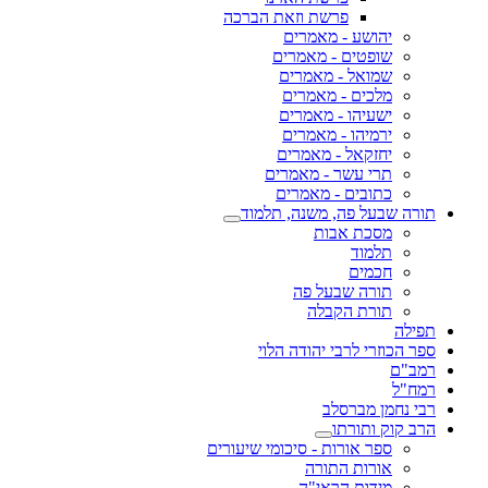
פרשת וזאת הברכה
יהושע - מאמרים
שופטים - מאמרים
שמואל - מאמרים
מלכים - מאמרים
ישעיהו - מאמרים
ירמיהו - מאמרים
יחזקאל - מאמרים
תרי עשר - מאמרים
כתובים - מאמרים
תורה שבעל פה, משנה, תלמוד
מסכת אבות
תלמוד
חכמים
תורה שבעל פה
תורת הקבלה
תפילה
ספר הכוזרי לרבי יהודה הלוי
רמב"ם
רמח"ל
רבי נחמן מברסלב
הרב קוק ותורתו
ספר אורות - סיכומי שיעורים
אורות התורה
מידות הראי"ה