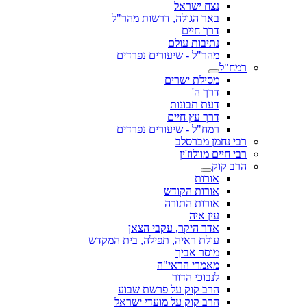
נצח ישראל
באר הגולה, דרשות מהר"ל
דרך חיים
נתיבות עולם
מהר"ל - שיעורים נפרדים
רמח"ל
מסילת ישרים
דרך ה'
דעת תבונות
דרך עץ חיים
רמח"ל - שיעורים נפרדים
רבי נחמן מברסלב
רבי חיים מוולוז'ין
הרב קוק
אורות
אורות הקודש
אורות התורה
עין איה
אדר היקר, עקבי הצאן
עולת ראיה, תפילה, בית המקדש
מוסר אביך
מאמרי הראי"ה
לנבוכי הדור
הרב קוק על פרשת שבוע
הרב קוק על מועדי ישראל