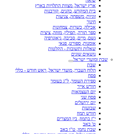
שואה
ארץ ישראל, מצוות התלויות בארץ
בית המקדש, כהנים, קורבנות
זוגיות, משפחה, צניעות
חינוך
אכילה, כשרות, צמחונות
ספר תורה, תפילין, מזוזה, ציצית
גשם, מיים, סביבה, גיאוגרפיה
אומנות, ספורט, פנאי
שאלות ותשובות - הקלטות
נושאים שונים
שבת ומועדי ישראל
שבת
הלוח העברי, מועדי ישראל, ראש חודש - כללי
פסח
ספירת העומר, ל"ג בעומר
חודש אייר
יום העצמאות
פסח שני
יום ירושלים
שבועות
חודש תמוז
י"ז בתמוז, בין המצרים
ט' באב
שבת נחמו, ט"ו באב