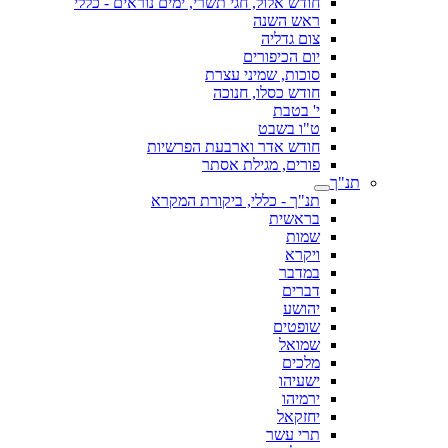
חודש אלול, חגי תשרי, ימים נוראים - כללי
ראש השנה
צום גדליה
יום הכיפורים
סוכות, שמיני עצרת
חודש כסלו, חנוכה
י' בטבת
ט"ו בשבט
חודש אדר וארבעת הפרשיות
פורים, מגילת אסתר
תנ"ך
תנ"ך - כללי, ביקורת המקרא
בראשית
שמות
ויקרא
במדבר
דברים
יהושע
שופטים
שמואל
מלכים
ישעיהו
ירמיהו
יחזקאל
תרי עשר