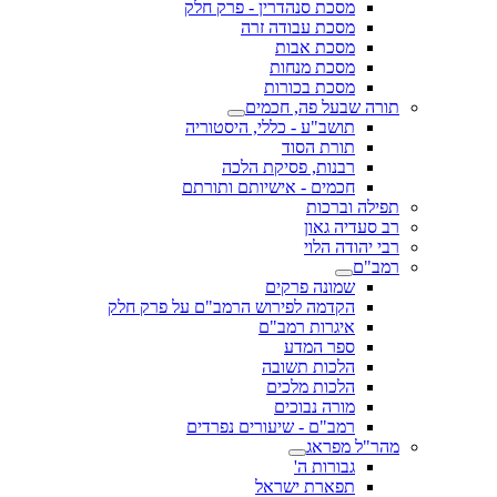
מסכת סנהדרין - פרק חלק
מסכת עבודה זרה
מסכת אבות
מסכת מנחות
מסכת בכורות
תורה שבעל פה, חכמים
תושב"ע - כללי, היסטוריה
תורת הסוד
רבנות, פסיקת הלכה
חכמים - אישיותם ותורתם
תפילה וברכות
רב סעדיה גאון
רבי יהודה הלוי
רמב"ם
שמונה פרקים
הקדמה לפירוש הרמב"ם על פרק חלק
איגרות רמב"ם
ספר המדע
הלכות תשובה
הלכות מלכים
מורה נבוכים
רמב"ם - שיעורים נפרדים
מהר"ל מפראג
גבורות ה'
תפארת ישראל