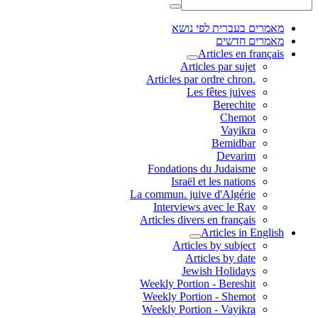
מאמרים בעברית לפי נושא
מאמרים חדשים
Articles en français
Articles par sujet
.Articles par ordre chron
Les fêtes juives
Berechite
Chemot
Vayikra
Bemidbar
Devarim
Fondations du Judaisme
Israël et les nations
La commun. juive d'Algérie
Interviews avec le Rav
Articles divers en français
Articles in English
Articles by subject
Articles by date
Jewish Holidays
Weekly Portion - Bereshit
Weekly Portion - Shemot
Weekly Portion - Vayikra