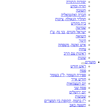
יסודות התורה
תורה ומדע
תשובה
חברה ואקטואליה
תהליך הגאולה, ציונות
בית מקדש
שמיטה
ישראל והגוים, בני נח, ע"ז
השואה
חינוך
איש ואשה, משפחה
צחוק
ראינות עם הרב
שונות
מועדים
ראש חודש
פסח
ספירת העומר, ל"ג בעומר
חודש אייר
יום העצמאות
פסח שני
יום ירושלים
שבועות
י"ז בתמוז, תקופת בין המצרים
תשעה באב