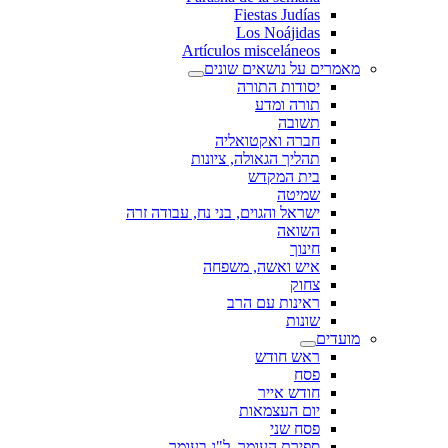
Fiestas Judías
Los Noájidas
Artículos misceláneos
מאמרים על נושאים שונים
יסודות התורה
תורה ומדע
תשובה
חברה ואקטואליה
תהליך הגאולה, ציונות
בית המקדש
שמיטה
ישראל והגוים, בני נח, עבודה זרה
השואה
חינוך
איש ואשה, משפחה
צחוק
ראינות עם הרב
שונות
מועדים
ראש חודש
פסח
חודש אייר
יום העצמאות
פסח שני
ספירת העומר, ל"ג בעומר