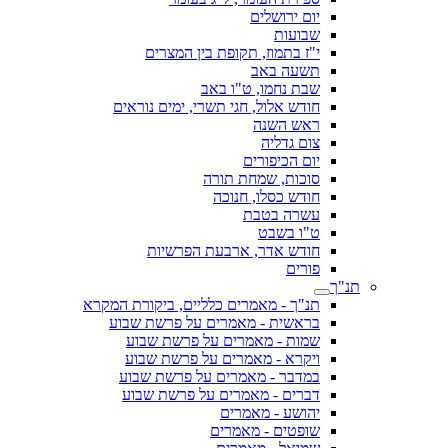
יום ירושלים
שבועות
י"ז בתמוז, תקופת בין המצרים
תשעה באב
שבת נחמו, ט"ו באב
חודש אלול, חגי תשרי, ימים נוראים
ראש השנה
צום גדליה
יום הכיפורים
סוכות, שמחת תורה
חודש כסלו, חנוכה
עשרה בטבת
ט"ו בשבט
חודש אדר, ארבעת הפרשיות
פורים
תנ"ך
תנ"ך - מאמרים כלליים, ביקורת המקרא
בראשית - מאמרים על פרשת שבוע
שמות - מאמרים על פרשת שבוע
ויקרא - מאמרים על פרשת שבוע
במדבר - מאמרים על פרשת שבוע
דברים - מאמרים על פרשת שבוע
יהושע - מאמרים
שופטים - מאמרים