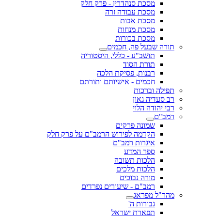
מסכת סנהדרין - פרק חלק
מסכת עבודה זרה
מסכת אבות
מסכת מנחות
מסכת בכורות
תורה שבעל פה, חכמים
תושב"ע - כללי, היסטוריה
תורת הסוד
רבנות, פסיקת הלכה
חכמים - אישיותם ותורתם
תפילה וברכות
רב סעדיה גאון
רבי יהודה הלוי
רמב"ם
שמונה פרקים
הקדמה לפירוש הרמב"ם על פרק חלק
איגרות רמב"ם
ספר המדע
הלכות תשובה
הלכות מלכים
מורה נבוכים
רמב"ם - שיעורים נפרדים
מהר"ל מפראג
גבורות ה'
תפארת ישראל