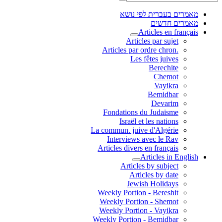
מאמרים בעברית לפי נושא
מאמרים חדשים
Articles en français
Articles par sujet
.Articles par ordre chron
Les fêtes juives
Berechite
Chemot
Vayikra
Bemidbar
Devarim
Fondations du Judaisme
Israël et les nations
La commun. juive d'Algérie
Interviews avec le Rav
Articles divers en français
Articles in English
Articles by subject
Articles by date
Jewish Holidays
Weekly Portion - Bereshit
Weekly Portion - Shemot
Weekly Portion - Vayikra
Weekly Portion - Bemidbar