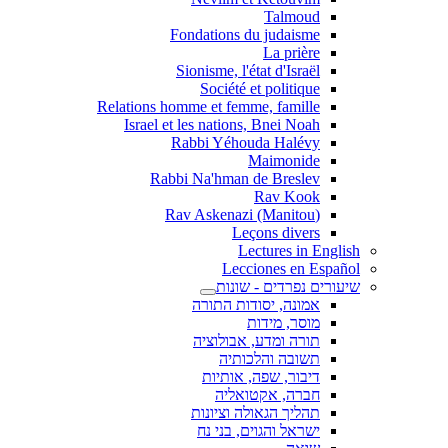
Talmoud
Fondations du judaisme
La prière
Sionisme, l'état d'Israël
Société et politique
Relations homme et femme, famille
Israel et les nations, Bnei Noah
Rabbi Yéhouda Halévy
Maimonide
Rabbi Na'hman de Breslev
Rav Kook
(Rav Askenazi (Manitou
Leçons divers
Lectures in English
Lecciones en Español
שיעורים נפרדים - שונות
אמונה, יסודות התורה
מוסר, מידות
תורה ומדע, אבולוציה
תשובה והלכותיה
דיבור, שפה, אותיות
חברה, אקטואליה
תהליך הגאולה וציונות
ישראל והגוים, בני נח