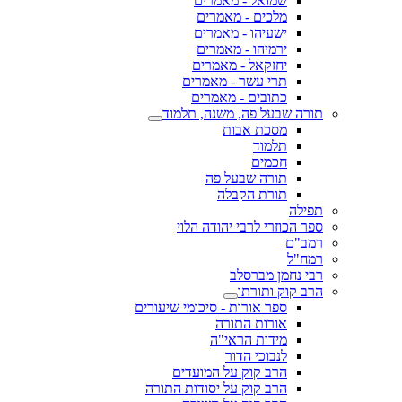
שמואל - מאמרים
מלכים - מאמרים
ישעיהו - מאמרים
ירמיהו - מאמרים
יחזקאל - מאמרים
תרי עשר - מאמרים
כתובים - מאמרים
תורה שבעל פה, משנה, תלמוד
מסכת אבות
תלמוד
חכמים
תורה שבעל פה
תורת הקבלה
תפילה
ספר הכוזרי לרבי יהודה הלוי
רמב"ם
רמח"ל
רבי נחמן מברסלב
הרב קוק ותורתו
ספר אורות - סיכומי שיעורים
אורות התורה
מידות הראי"ה
לנבוכי הדור
הרב קוק על המועדים
הרב קוק על יסודות התורה