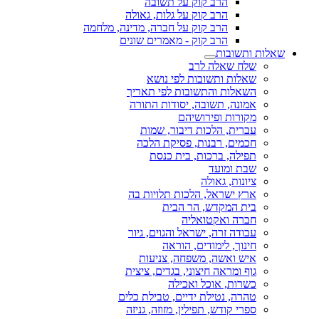
הרב קוק על תשובה
הרב קוק על גלות, גאולה
הרב קוק על חברה, מדינה, מלחמה
הרב קוק - מאמרים שונים
שאלות ותשובות
שלח שאלה לרב
שאלות ותשובות לפי נושא
השאלות והתשובות לפי תאריך
אמונה, תשובה, יסודות התורה
מקורות ופירושיהם
עברית, הלכות דיבור, שמות
חכמים, רבנות, פסיקת הלכה
תפילה, ברכות, בית כנסת
שבת ומועד
ציונות, גאולה
ארץ ישראל, הלכות תלויות בה
בית המקדש, הר הבית
חברה ואקטואליה
עבודה זרה, ישראל והגוים, גיור
חינוך, לימודים, הוראה
איש ואשה, משפחה, צניעות
גוף ומראה חיצוני, בגדים, ציצית
כשרות, אוכל ואכילה
טהרה, נטילת ידיים, טבילת כלים
ספרי קודש, תפילין, מזוזה, גניזה