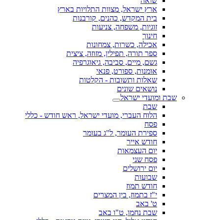
שואה
ארץ ישראל, מצוות התלויות בארץ
בית המקדש, כהנים, קורבנות
זוגיות, משפחה, צניעות
חינוך
אכילה, כשרות, צמחונות
ספר תורה, תפילין, מזוזה, ציצית
גשם, מיים, סביבה, גיאוגרפיה
אומנות, ספורט, פנאי
שאלות ותשובות - הקלטות
נושאים שונים
שבת ומועדי ישראל
שבת
הלוח העברי, מועדי ישראל, ראש חודש - כללי
פסח
ספירת העומר, ל"ג בעומר
חודש אייר
יום העצמאות
פסח שני
יום ירושלים
שבועות
חודש תמוז
י"ז בתמוז, בין המצרים
ט' באב
שבת נחמו, ט"ו באב