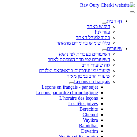
דף הבית
חיפוש באתר
עזור לנו!
כתוב למנהל האתר
כללי שימוש בחומרים מהאתר
שיעורים
השיעורים בעברית לפי נושא
השיעורים לפי סדר הוספתם לאתר
לוח שיעורי הרב
שיעור יומי ועדכונים בוואטסאפ וטלגרם
שיעורי הרב במכון מאיר
Leçons en français
Leçons en français - par sujet
Leçons par ordre chronologique
L'horaire des leçons
Les fêtes juives
Berechite
Chemot
Vayikra
Bamidbar
Devarim
Neviim et Ketouvim