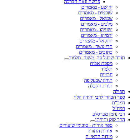
פרשת וזאת הברכה
יהושע - מאמרים
שופטים - מאמרים
שמואל - מאמרים
מלכים - מאמרים
ישעיהו - מאמרים
ירמיהו - מאמרים
יחזקאל - מאמרים
תרי עשר - מאמרים
כתובים - מאמרים
תורה שבעל פה, משנה, תלמוד
מסכת אבות
תלמוד
חכמים
תורה שבעל פה
תורת הקבלה
תפילה
ספר הכוזרי לרבי יהודה הלוי
רמב"ם
רמח"ל
רבי נחמן מברסלב
הרב קוק ותורתו
ספר אורות - סיכומי שיעורים
אורות התורה
מידות הראי"ה