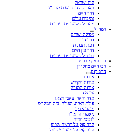
נצח ישראל
באר הגולה, דרשות מהר"ל
דרך חיים
נתיבות עולם
מהר"ל - שיעורים נפרדים
רמח"ל
מסילת ישרים
דרך ה'
דעת תבונות
דרך עץ חיים
רמח"ל - שיעורים נפרדים
רבי נחמן מברסלב
רבי חיים מוולוז'ין
הרב קוק
אורות
אורות הקודש
אורות התורה
עין איה
אדר היקר, עקבי הצאן
עולת ראיה, תפילה, בית המקדש
מוסר אביך
מאמרי הראי"ה
לנבוכי הדור
הרב קוק על פרשת שבוע
הרב קוק על מועדי ישראל