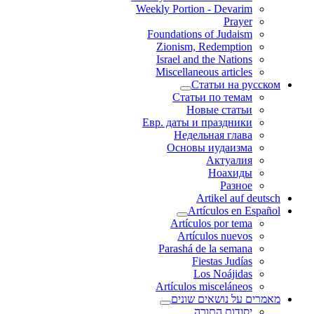
Weekly Portion - Devarim
Prayer
Foundations of Judaism
Zionism, Redemption
Israel and the Nations
Miscellaneous articles
Статьи на русском
Статьи по темам
Новые статьи
Евр. даты и праздники
Недельная глава
Основы иудаизма
Актуалия
Ноахиды
Разное
Artikel auf deutsch
Artículos en Español
Artículos por tema
Artículos nuevos
Parashá de la semana
Fiestas Judías
Los Noájidas
Artículos misceláneos
מאמרים על נושאים שונים
יסודות התורה