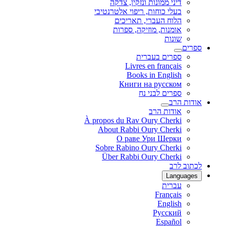
דיני ממונות ונזקין, צדקה
בעלי כוחות, ריפוי אלטרנטיבי
הלוח העברי, תאריכים
אומנות, מוזיקה, ספרות
שונות
ספרים
ספרים בעברית
Livres en français
Books in English
Книги на русском
ספרים לבני נח
אודות הרב
אודות הרב
À propos du Rav Oury Cherki
About Rabbi Oury Cherki
О раве Ури Шерки
Sobre Rabino Oury Cherki
Über Rabbi Oury Cherki
לכתוב לרב
Languages
עברית
Français
English
Русский
Español