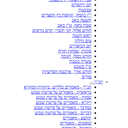
יום ירושלים
שבועות
י"ז בתמוז, תקופת בין המצרים
תשעה באב
שבת נחמו, ט"ו באב
חודש אלול, חגי תשרי, ימים נוראים
ראש השנה
צום גדליה
יום הכיפורים
סוכות, שמחת תורה
חודש כסלו, חנוכה
עשרה בטבת
ט"ו בשבט
חודש אדר, ארבעת הפרשיות
פורים
תנ"ך
תנ"ך - מאמרים כלליים, ביקורת המקרא
בראשית - מאמרים על פרשת שבוע
שמות - מאמרים על פרשת שבוע
ויקרא - מאמרים על פרשת שבוע
במדבר - מאמרים על פרשת שבוע
דברים - מאמרים על פרשת שבוע
יהושע - מאמרים
שופטים - מאמרים