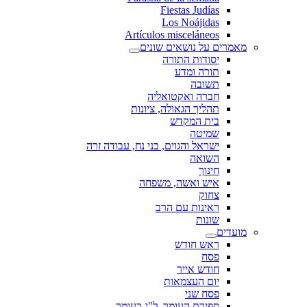
Fiestas Judías
Los Noájidas
Artículos misceláneos
מאמרים על נושאים שונים
יסודות התורה
תורה ומדע
תשובה
חברה ואקטואליה
תהליך הגאולה, ציונות
בית המקדש
שמיטה
ישראל והגוים, בני נח, עבודה זרה
השואה
חינוך
איש ואשה, משפחה
צחוק
ראינות עם הרב
שונות
מועדים
ראש חודש
פסח
חודש אייר
יום העצמאות
פסח שני
ספירת העומר, ל"ג בעומר