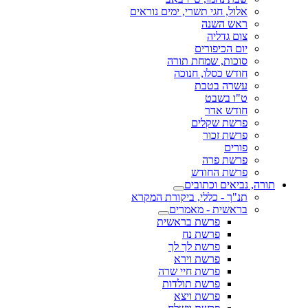
אלול, חגי תשרי, ימים נוראים
ראש השנה
צום גדליה
יום הכיפורים
סוכות, שמחת תורה
חודש כסלו, חנוכה
עשרה בטבת
ט"ו בשבט
חודש אדר
פרשת שקלים
פרשת זכור
פורים
פרשת פרה
פרשת החודש
תורה, נביאים וכתובים
תנ"ך - כללי, ביקורת המקרא
בראשית - מאמרים
פרשת בראשית
פרשת נח
פרשת לך לך
פרשת וירא
פרשת חיי שרה
פרשת תולדות
פרשת ויצא