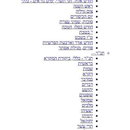
חודש אלול, חגי תשרי, ימים נוראים - כללי
ראש השנה
צום גדליה
יום הכיפורים
סוכות, שמיני עצרת
חודש כסלו, חנוכה
י' בטבת
ט"ו בשבט
חודש אדר וארבעת הפרשיות
פורים, מגילת אסתר
תנ"ך
תנ"ך - כללי, ביקורת המקרא
בראשית
שמות
ויקרא
במדבר
דברים
יהושע
שופטים
שמואל
מלכים
ישעיהו
ירמיהו
יחזקאל
תרי עשר