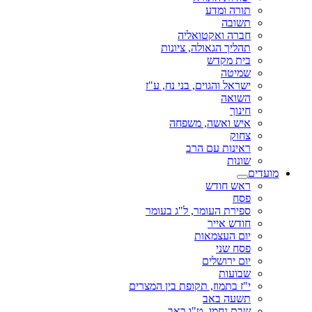
תורה ומדע
תשובה
חברה ואקטואליה
תהליך הגאולה, ציונות
בית מקדש
שמיטה
ישראל והגוים, בני נח, ע"ז
השואה
חינוך
איש ואשה, משפחה
צחוק
ראינות עם הרב
שונות
מועדים
ראש חודש
פסח
ספירת העומר, ל"ג בעומר
חודש אייר
יום העצמאות
פסח שני
יום ירושלים
שבועות
י"ז בתמוז, תקופת בין המצרים
תשעה באב
שבת נחמו, ט"ו באב