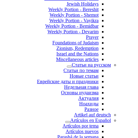
Jewish Holidays
Weekly Portion - Bereshit
Weekly Portion - Shemot
Weekly Portion - Vayikra
Weekly Portion - Bemidbar
Weekly Portion - Devarim
Prayer
Foundations of Judaism
Zionism, Redemption
Israel and the Nations
Miscellaneous articles
Статьи на русском
Статьи по темам
Новые статьи
Еврейские даты и праздники
Недельная глава
Основы иудаизма
Актуалия
Ноахиды
Разное
Artikel auf deutsch
Artículos en Español
Artículos por tema
Artículos nuevos
Parashá de la semana