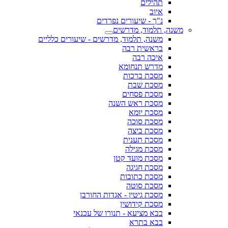
תהילים
איוב
נ"ך - שיעורים נפרדים
משנה, תלמוד, מדרשים
משנה, תלמוד, מדרשים - שיעורים כלליים
בראשית רבה
איכה רבה
מדרש תנחומא
מסכת ברכות
מסכת שבת
מסכת פסחים
מסכת ראש השנה
מסכת יומא
מסכת סוכה
מסכת ביצה
מסכת תענית
מסכת מגילה
מסכת מועד קטן
מסכת חגיגה
מסכת כתובות
מסכת סוטה
מסכת גיטין - אגדות החורבן
מסכת קידושין
בבא מציעא - תנורו של עכנאי
בבא בתרא