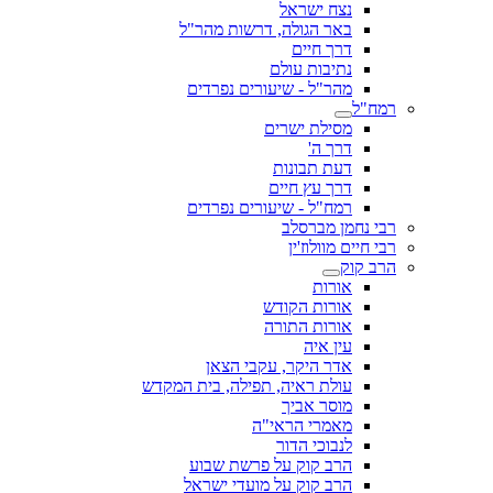
נצח ישראל
באר הגולה, דרשות מהר"ל
דרך חיים
נתיבות עולם
מהר"ל - שיעורים נפרדים
רמח"ל
מסילת ישרים
דרך ה'
דעת תבונות
דרך עץ חיים
רמח"ל - שיעורים נפרדים
רבי נחמן מברסלב
רבי חיים מוולוז'ין
הרב קוק
אורות
אורות הקודש
אורות התורה
עין איה
אדר היקר, עקבי הצאן
עולת ראיה, תפילה, בית המקדש
מוסר אביך
מאמרי הראי"ה
לנבוכי הדור
הרב קוק על פרשת שבוע
הרב קוק על מועדי ישראל