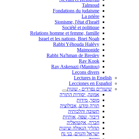
Talmoud
Fondations du judaisme
La prière
Sionisme, l'état d'Israël
Société et politique
Relations homme et femme, famille
Israel et les nations, Bnei Noah
Rabbi Yéhouda Halévy
Maimonide
Rabbi Na'hman de Breslev
Rav Kook
(Rav Askenazi (Manitou
Leçons divers
Lectures in English
Lecciones en Español
שיעורים נפרדים - שונות
אמונה, יסודות התורה
מוסר, מידות
תורה ומדע, אבולוציה
תשובה והלכותיה
דיבור, שפה, אותיות
חברה, אקטואליה
תהליך הגאולה וציונות
ישראל והגוים, בני נח