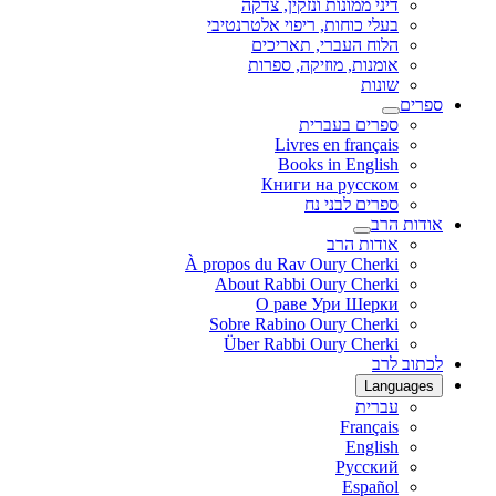
דיני ממונות ונזקין, צדקה
בעלי כוחות, ריפוי אלטרנטיבי
הלוח העברי, תאריכים
אומנות, מוזיקה, ספרות
שונות
ספרים
ספרים בעברית
Livres en français
Books in English
Книги на русском
ספרים לבני נח
אודות הרב
אודות הרב
À propos du Rav Oury Cherki
About Rabbi Oury Cherki
О раве Ури Шерки
Sobre Rabino Oury Cherki
Über Rabbi Oury Cherki
לכתוב לרב
Languages
עברית
Français
English
Русский
Español