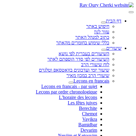
דף הבית
חיפוש באתר
עזור לנו!
כתוב למנהל האתר
כללי שימוש בחומרים מהאתר
שיעורים
השיעורים בעברית לפי נושא
השיעורים לפי סדר הוספתם לאתר
לוח שיעורי הרב
שיעור יומי ועדכונים בוואטסאפ וטלגרם
שיעורי הרב במכון מאיר
Leçons en français
Leçons en français - par sujet
Leçons par ordre chronologique
L'horaire des leçons
Les fêtes juives
Berechite
Chemot
Vayikra
Bamidbar
Devarim
Neviim et Ketouvim