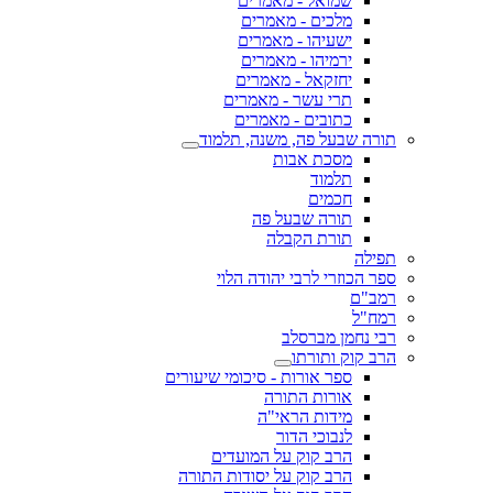
שמואל - מאמרים
מלכים - מאמרים
ישעיהו - מאמרים
ירמיהו - מאמרים
יחזקאל - מאמרים
תרי עשר - מאמרים
כתובים - מאמרים
תורה שבעל פה, משנה, תלמוד
מסכת אבות
תלמוד
חכמים
תורה שבעל פה
תורת הקבלה
תפילה
ספר הכוזרי לרבי יהודה הלוי
רמב"ם
רמח"ל
רבי נחמן מברסלב
הרב קוק ותורתו
ספר אורות - סיכומי שיעורים
אורות התורה
מידות הראי"ה
לנבוכי הדור
הרב קוק על המועדים
הרב קוק על יסודות התורה