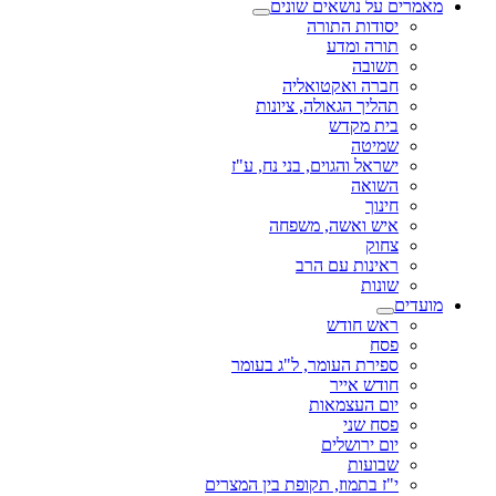
מאמרים על נושאים שונים
יסודות התורה
תורה ומדע
תשובה
חברה ואקטואליה
תהליך הגאולה, ציונות
בית מקדש
שמיטה
ישראל והגוים, בני נח, ע"ז
השואה
חינוך
איש ואשה, משפחה
צחוק
ראינות עם הרב
שונות
מועדים
ראש חודש
פסח
ספירת העומר, ל"ג בעומר
חודש אייר
יום העצמאות
פסח שני
יום ירושלים
שבועות
י"ז בתמוז, תקופת בין המצרים