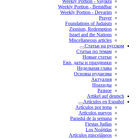
Weekly Portion - Vayikra
Weekly Portion - Bemidbar
Weekly Portion - Devarim
Prayer
Foundations of Judaism
Zionism, Redemption
Israel and the Nations
Miscellaneous articles
Статьи на русском
Статьи по темам
Новые статьи
Евр. даты и праздники
Недельная глава
Основы иудаизма
Актуалия
Ноахиды
Разное
Artikel auf deutsch
Artículos en Español
Artículos por tema
Artículos nuevos
Parashá de la semana
Fiestas Judías
Los Noájidas
Artículos misceláneos