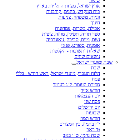
שואה
ארץ ישראל, מצוות התלויות בארץ
בית המקדש, כהנים, קורבנות
זוגיות, משפחה, צניעות
חינוך
אכילה, כשרות, צמחונות
ספר תורה, תפילין, מזוזה, ציצית
גשם, מיים, סביבה, גיאוגרפיה
אומנות, ספורט, פנאי
שאלות ותשובות - הקלטות
נושאים שונים
שבת ומועדי ישראל
שבת
הלוח העברי, מועדי ישראל, ראש חודש - כללי
פסח
ספירת העומר, ל"ג בעומר
חודש אייר
יום העצמאות
פסח שני
יום ירושלים
שבועות
חודש תמוז
י"ז בתמוז, בין המצרים
ט' באב
שבת נחמו, ט"ו באב