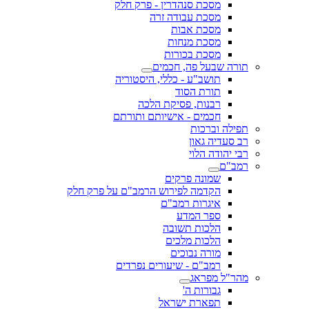
מסכת סנהדרין - פרק חלק
מסכת עבודה זרה
מסכת אבות
מסכת מנחות
מסכת בכורות
תורה שבעל פה, חכמים
תושב"ע - כללי, היסטוריה
תורת הסוד
רבנות, פסיקת הלכה
חכמים - אישיותם ותורתם
תפילה וברכות
רב סעדיה גאון
רבי יהודה הלוי
רמב"ם
שמונה פרקים
הקדמה לפירוש הרמב"ם על פרק חלק
איגרות רמב"ם
ספר המדע
הלכות תשובה
הלכות מלכים
מורה נבוכים
רמב"ם - שיעורים נפרדים
מהר"ל מפראג
גבורות ה'
תפארת ישראל