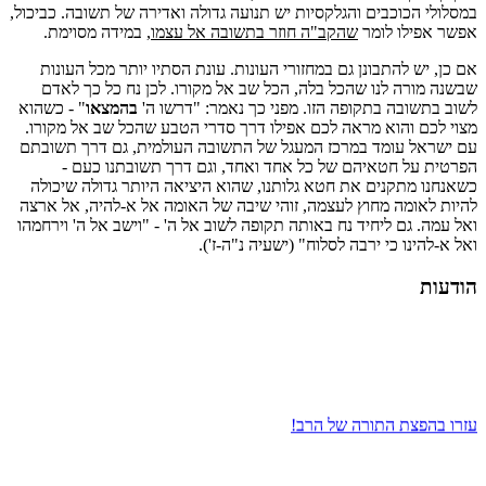
במסלולי הכוכבים והגלקסיות יש תנועה גדולה ואדירה של תשובה. כביכול,
אפשר אפילו לומר
שהקב"ה חוזר בתשובה אל עצמו
, במידה מסוימת.
אם כן, יש להתבונן גם במחזורי העונות. עונת הסתיו יותר מכל העונות
שבשנה מורה לנו שהכל בלה, הכל שב אל מקורו. לכן נח כל כך לאדם
לשוב בתשובה בתקופה הזו. מפני כך נאמר: "דרשו ה'
בהמצאו
" - כשהוא
מצוי לכם והוא מראה לכם אפילו דרך סדרי הטבע שהכל שב אל מקורו.
עם ישראל עומד במרכז המעגל של התשובה העולמית, גם דרך תשובתם
הפרטית על חטאיהם של כל אחד ואחד, וגם דרך תשובתנו כעם -
כשאנחנו מתקנים את חטא גלותנו, שהוא היציאה היותר גדולה שיכולה
להיות לאומה מחוץ לעצמה, זוהי שיבה של האומה אל א-להיה, אל ארצה
ואל עמה. גם ליחיד נח באותה תקופה לשוב אל ה' - "וישב אל ה' וירחמהו
ואל א-להינו כי ירבה לסלוח" (ישעיה נ"ה-ז').
הודעות
עזרו בהפצת התורה של הרב!