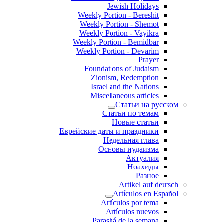
Jewish Holidays
Weekly Portion - Bereshit
Weekly Portion - Shemot
Weekly Portion - Vayikra
Weekly Portion - Bemidbar
Weekly Portion - Devarim
Prayer
Foundations of Judaism
Zionism, Redemption
Israel and the Nations
Miscellaneous articles
Статьи на русском
Статьи по темам
Новые статьи
Еврейские даты и праздники
Недельная глава
Основы иудаизма
Актуалия
Ноахиды
Разное
Artikel auf deutsch
Artículos en Español
Artículos por tema
Artículos nuevos
Parashá de la semana