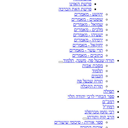
פרשת האזינו
פרשת וזאת הברכה
יהושע - מאמרים
שופטים - מאמרים
שמואל - מאמרים
מלכים - מאמרים
ישעיהו - מאמרים
ירמיהו - מאמרים
יחזקאל - מאמרים
תרי עשר - מאמרים
כתובים - מאמרים
תורה שבעל פה, משנה, תלמוד
מסכת אבות
תלמוד
חכמים
תורה שבעל פה
תורת הקבלה
תפילה
ספר הכוזרי לרבי יהודה הלוי
רמב"ם
רמח"ל
רבי נחמן מברסלב
הרב קוק ותורתו
ספר אורות - סיכומי שיעורים
אורות התורה