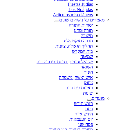
Fiestas Judías
Los Noájidas
Artículos misceláneos
מאמרים על נושאים שונים
יסודות התורה
תורה ומדע
תשובה
חברה ואקטואליה
תהליך הגאולה, ציונות
בית המקדש
שמיטה
ישראל והגוים, בני נח, עבודה זרה
השואה
חינוך
איש ואשה, משפחה
צחוק
ראינות עם הרב
שונות
מועדים
ראש חודש
פסח
חודש אייר
יום העצמאות
פסח שני
ספירת העומר, ל"ג בעומר