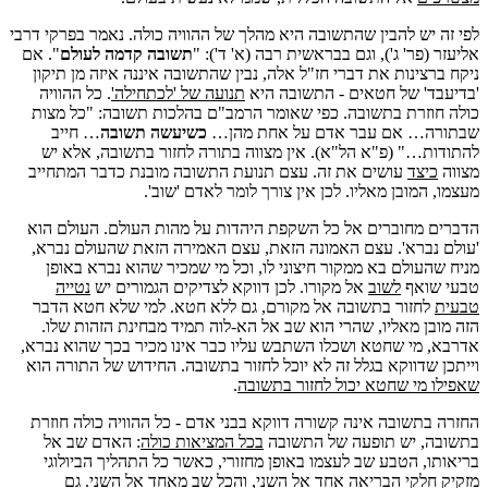
לפי זה יש להבין שהתשובה היא מהלך של ההוויה כולה. נאמר בפרקי דרבי
אליעזר (פר' ג'), וגם בבראשית רבה (א' ד'): "
תשובה קדמה לעולם
". אם
ניקח ברצינות את דברי חז"ל אלה, נבין שהתשובה איננה איזה מן תיקון
'בדיעבד' של חטאים - התשובה היא
תנועה של 'לכתחילה'
. כל ההוויה
כולה חוזרת בתשובה. כפי שאומר הרמב"ם בהלכות תשובה: "כל מצות
שבתורה… אם עבר אדם על אחת מהן…
כשיעשה תשובה
… חייב
להתודות…" (פ"א הל"א). אין מצווה בתורה לחזור בתשובה, אלא יש
מצווה
כיצד
עושים את זה. עצם תנועת התשובה מובנת כדבר המתחייב
מעצמו, המובן מאליו. לכן אין צורך לומר לאדם 'שוב'.
הדברים מחוברים אל כל השקפת היהדות על מהות העולם. העולם הוא
'עולם נברא'. עצם האמונה הזאת, עצם האמירה הזאת שהעולם נברא,
מניח שהעולם בא ממקור חיצוני לו, וכל מי שמכיר שהוא נברא באופן
טבעי שואף
לשוב
אל מקורו. לכן דווקא לצדיקים הגמורים יש
נטייה
טבעית
לחזור בתשובה אל מקורם, גם ללא חטא. למי שלא חטא הדבר
הזה מובן מאליו, שהרי הוא שב אל הא-לוה תמיד מבחינת הזהות שלו.
אדרבא, מי שחטא ושכלו השתבש עליו כבר אינו מכיר בכך שהוא נברא,
וייתכן שדווקא בגלל זה לא יוכל לחזור בתשובה. החידוש של התורה הוא
שאפילו מי שחטא יכול לחזור בתשובה
.
החזרה בתשובה אינה קשורה דווקא בבני אדם - כל ההוויה כולה חוזרת
בתשובה, יש תופעה של התשובה
בכל המציאות כולה
: האדם שב אל
בריאותו, הטבע שב לעצמו באופן מחזורי, כאשר כל התהליך הביולוגי
מזקיק חלקי הבריאה אחד אל השני, והכל שב מאחד אל השני. גם