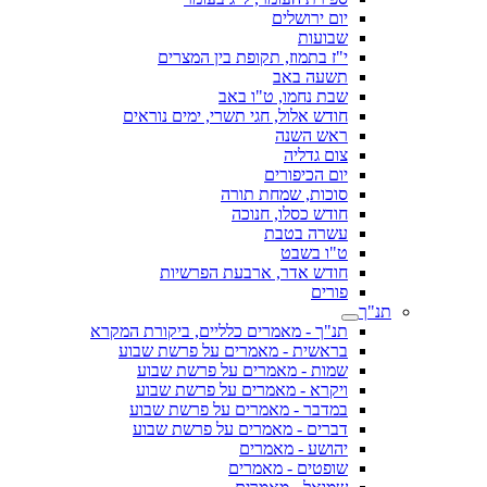
יום ירושלים
שבועות
י"ז בתמוז, תקופת בין המצרים
תשעה באב
שבת נחמו, ט"ו באב
חודש אלול, חגי תשרי, ימים נוראים
ראש השנה
צום גדליה
יום הכיפורים
סוכות, שמחת תורה
חודש כסלו, חנוכה
עשרה בטבת
ט"ו בשבט
חודש אדר, ארבעת הפרשיות
פורים
תנ"ך
תנ"ך - מאמרים כלליים, ביקורת המקרא
בראשית - מאמרים על פרשת שבוע
שמות - מאמרים על פרשת שבוע
ויקרא - מאמרים על פרשת שבוע
במדבר - מאמרים על פרשת שבוע
דברים - מאמרים על פרשת שבוע
יהושע - מאמרים
שופטים - מאמרים