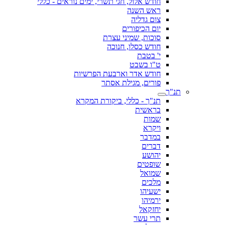
חודש אלול, חגי תשרי, ימים נוראים - כללי
ראש השנה
צום גדליה
יום הכיפורים
סוכות, שמיני עצרת
חודש כסלו, חנוכה
י' בטבת
ט"ו בשבט
חודש אדר וארבעת הפרשיות
פורים, מגילת אסתר
תנ"ך
תנ"ך - כללי, ביקורת המקרא
בראשית
שמות
ויקרא
במדבר
דברים
יהושע
שופטים
שמואל
מלכים
ישעיהו
ירמיהו
יחזקאל
תרי עשר