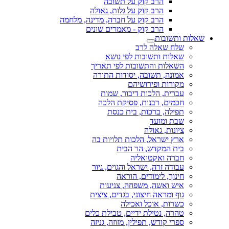
הרב קוק על תשובה
הרב קוק על גלות, גאולה
הרב קוק על חברה, מדינה, מלחמה
הרב קוק - מאמרים שונים
שאלות ותשובות
שלח שאלה לרב
שאלות ותשובות לפי נושא
השאלות והתשובות לפי תאריך
אמונה, תשובה, יסודות התורה
מקורות ופירושיהם
עברית, הלכות דיבור, שמות
חכמים, רבנות, פסיקת הלכה
תפילה, ברכות, בית כנסת
שבת ומועד
ציונות, גאולה
ארץ ישראל, הלכות תלויות בה
בית המקדש, הר הבית
חברה ואקטואליה
עבודה זרה, ישראל והגוים, גיור
חינוך, לימודים, הוראה
איש ואשה, משפחה, צניעות
גוף ומראה חיצוני, בגדים, ציצית
כשרות, אוכל ואכילה
טהרה, נטילת ידיים, טבילת כלים
ספרי קודש, תפילין, מזוזה, גניזה