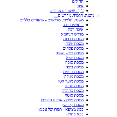
תהילים
איוב
נ"ך - שיעורים נפרדים
משנה, תלמוד, מדרשים
משנה, תלמוד, מדרשים - שיעורים כלליים
בראשית רבה
איכה רבה
מדרש תנחומא
מסכת ברכות
מסכת שבת
מסכת פסחים
מסכת ראש השנה
מסכת יומא
מסכת סוכה
מסכת ביצה
מסכת תענית
מסכת מגילה
מסכת מועד קטן
מסכת חגיגה
מסכת כתובות
מסכת סוטה
מסכת גיטין - אגדות החורבן
מסכת קידושין
בבא מציעא - תנורו של עכנאי
בבא בתרא