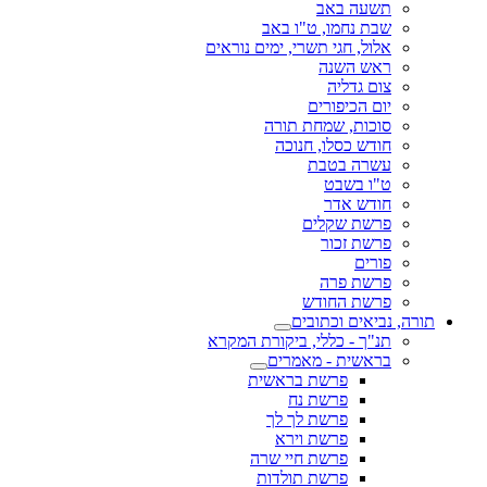
תשעה באב
שבת נחמו, ט"ו באב
אלול, חגי תשרי, ימים נוראים
ראש השנה
צום גדליה
יום הכיפורים
סוכות, שמחת תורה
חודש כסלו, חנוכה
עשרה בטבת
ט"ו בשבט
חודש אדר
פרשת שקלים
פרשת זכור
פורים
פרשת פרה
פרשת החודש
תורה, נביאים וכתובים
תנ"ך - כללי, ביקורת המקרא
בראשית - מאמרים
פרשת בראשית
פרשת נח
פרשת לך לך
פרשת וירא
פרשת חיי שרה
פרשת תולדות