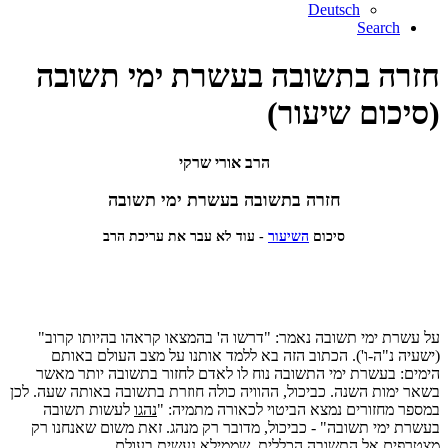
Deutsch
Search
חזרה בתשובה בעשרת ימי תשובה
(סיכום שיעור)
הרב אורי שרקי
חזרה בתשובה בעשרת ימי תשובה
סיכום
השיעור
- עוד לא עבר את עריכת הרב
על עשרת ימי תשובה נאמר: "דרשו ה' בהמצאו קראהו בהיותו קרוב"
(ישעיה נ"ה-ו'). הכתוב הזה בא ללמד אותנו על מצב העולם באותם
הימים: בעשרת ימי התשובה נוח לו לאדם לחזור בתשובה יותר מאשר
בשאר ימות השנה. כביכול, ההוויה כולה חוזרת בתשובה באותה שעה. לכן
במספר מחזורים נמצא הביטוי לכאורה מתמיה: "
נהגו
לעשות תשובה
בעשרת ימי תשובה" - כביכול, מדובר רק מנהג. זאת משום שאנחנו רק
מצטרפים
אל התשובה הכללית, שממילא נעשית בעולם.