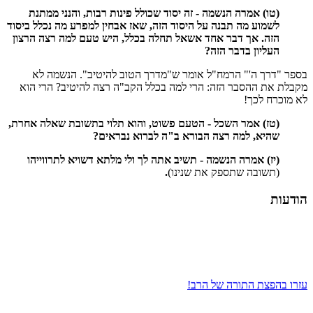
(טו) אמרה הנשמה - זה יסוד שכולל פינות רבות, והנני ממתנת
לשמוע מה תבנה על היסוד הזה, שאז אבחין למפרע מה נכלל ביסוד
הזה. אך דבר אחד אשאל תחלה בכלל, היש טעם למה רצה הרצון
העליון בדבר הזה?
בספר "דרך ה'" הרמח"ל אומר ש"מדרך הטוב להיטיב". הנשמה לא
מקבלת את ההסבר הזה: הרי למה בכלל הקב"ה רצה להיטיב? הרי הוא
לא מוכרח לכך!
(טז) אמר השכל - הטעם פשוט, והוא תלוי בתשובת שאלה אחרת,
שהיא, למה רצה הבורא ב"ה לברוא נבראים?
(יז) אמרה הנשמה - תשיב אתה לך ולי מלתא דשויא לתרווייהו
(תשובה שתספק את שנינו)
.
הודעות
עזרו בהפצת התורה של הרב!