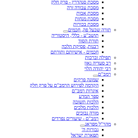
מסכת סנהדרין - פרק חלק
מסכת עבודה זרה
מסכת אבות
מסכת מנחות
מסכת בכורות
תורה שבעל פה, חכמים
תושב"ע - כללי, היסטוריה
תורת הסוד
רבנות, פסיקת הלכה
חכמים - אישיותם ותורתם
תפילה וברכות
רב סעדיה גאון
רבי יהודה הלוי
רמב"ם
שמונה פרקים
הקדמה לפירוש הרמב"ם על פרק חלק
איגרות רמב"ם
ספר המדע
הלכות תשובה
הלכות מלכים
מורה נבוכים
רמב"ם - שיעורים נפרדים
מהר"ל מפראג
גבורות ה'
תפארת ישראל