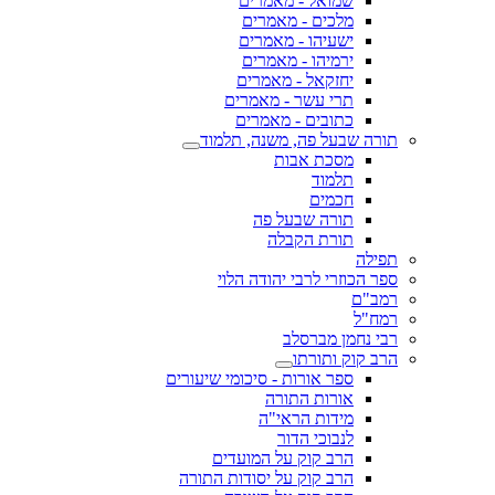
שמואל - מאמרים
מלכים - מאמרים
ישעיהו - מאמרים
ירמיהו - מאמרים
יחזקאל - מאמרים
תרי עשר - מאמרים
כתובים - מאמרים
תורה שבעל פה, משנה, תלמוד
מסכת אבות
תלמוד
חכמים
תורה שבעל פה
תורת הקבלה
תפילה
ספר הכוזרי לרבי יהודה הלוי
רמב"ם
רמח"ל
רבי נחמן מברסלב
הרב קוק ותורתו
ספר אורות - סיכומי שיעורים
אורות התורה
מידות הראי"ה
לנבוכי הדור
הרב קוק על המועדים
הרב קוק על יסודות התורה