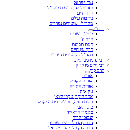
נצח ישראל
באר הגולה, דרשות מהר"ל
דרך חיים
נתיבות עולם
מהר"ל - שיעורים נפרדים
רמח"ל
מסילת ישרים
דרך ה'
דעת תבונות
דרך עץ חיים
רמח"ל - שיעורים נפרדים
רבי נחמן מברסלב
רבי חיים מוולוז'ין
הרב קוק
אורות
אורות הקודש
אורות התורה
עין איה
אדר היקר, עקבי הצאן
עולת ראיה, תפילה, בית המקדש
מוסר אביך
מאמרי הראי"ה
לנבוכי הדור
הרב קוק על פרשת שבוע
הרב קוק על מועדי ישראל