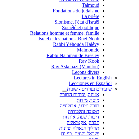
Talmoud
Fondations du judaisme
La prière
Sionisme, l'état d'Israël
Société et politique
Relations homme et femme, famille
Israel et les nations, Bnei Noah
Rabbi Yéhouda Halévy
Maimonide
Rabbi Na'hman de Breslev
Rav Kook
(Rav Askenazi (Manitou
Leçons divers
Lectures in English
Lecciones en Español
שיעורים נפרדים - שונות
אמונה, יסודות התורה
מוסר, מידות
תורה ומדע, אבולוציה
תשובה והלכותיה
דיבור, שפה, אותיות
חברה, אקטואליה
תהליך הגאולה וציונות
ישראל והגוים, בני נח