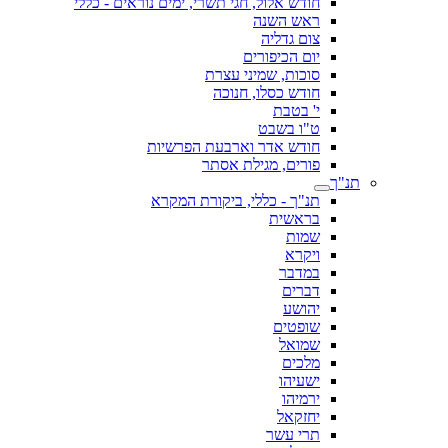
חודש אלול, חגי תשרי, ימים נוראים - כללי
ראש השנה
צום גדליה
יום הכיפורים
סוכות, שמיני עצרת
חודש כסלו, חנוכה
י' בטבת
ט"ו בשבט
חודש אדר וארבעת הפרשיות
פורים, מגילת אסתר
תנ"ך
תנ"ך - כללי, ביקורת המקרא
בראשית
שמות
ויקרא
במדבר
דברים
יהושע
שופטים
שמואל
מלכים
ישעיהו
ירמיהו
יחזקאל
תרי עשר