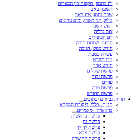
י"ז בתמוז, תקופת בין המצרים
תשעה באב
שבת נחמו, ט"ו באב
אלול, חגי תשרי, ימים נוראים
ראש השנה
צום גדליה
יום הכיפורים
סוכות, שמחת תורה
חודש כסלו, חנוכה
עשרה בטבת
ט"ו בשבט
חודש אדר
פרשת שקלים
פרשת זכור
פורים
פרשת פרה
פרשת החודש
תורה, נביאים וכתובים
תנ"ך - כללי, ביקורת המקרא
בראשית - מאמרים
פרשת בראשית
פרשת נח
פרשת לך לך
פרשת וירא
פרשת חיי שרה