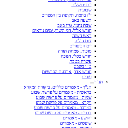
יום ירושלים
שבועות
י"ז בתמוז, תקופת בין המצרים
תשעה באב
שבת נחמו, ט"ו באב
חודש אלול, חגי תשרי, ימים נוראים
ראש השנה
צום גדליה
יום הכיפורים
סוכות, שמחת תורה
חודש כסלו, חנוכה
עשרה בטבת
ט"ו בשבט
חודש אדר, ארבעת הפרשיות
פורים
תנ"ך
תנ"ך - מאמרים כלליים, ביקורת המקרא
בראשית - מאמרים על פרשת שבוע
שמות - מאמרים על פרשת שבוע
ויקרא - מאמרים על פרשת שבוע
במדבר - מאמרים על פרשת שבוע
דברים - מאמרים על פרשת שבוע
יהושע - מאמרים
שופטים - מאמרים