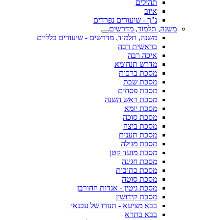
תהילים
איוב
נ"ך - שיעורים נפרדים
משנה, תלמוד, מדרשים
משנה, תלמוד, מדרשים - שיעורים כלליים
בראשית רבה
איכה רבה
מדרש תנחומא
מסכת ברכות
מסכת שבת
מסכת פסחים
מסכת ראש השנה
מסכת יומא
מסכת סוכה
מסכת ביצה
מסכת תענית
מסכת מגילה
מסכת מועד קטן
מסכת חגיגה
מסכת כתובות
מסכת סוטה
מסכת גיטין - אגדות החורבן
מסכת קידושין
בבא מציעא - תנורו של עכנאי
בבא בתרא