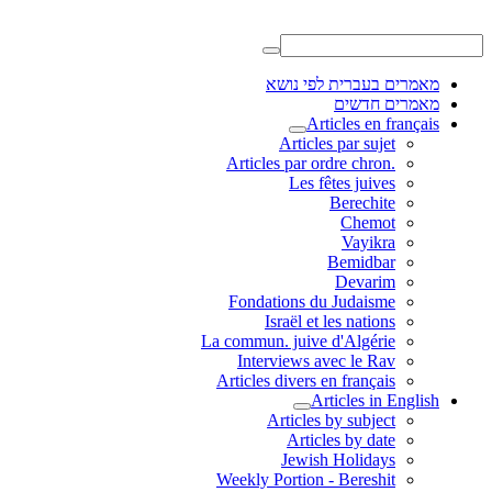
מאמרים בעברית לפי נושא
מאמרים חדשים
Articles en français
Articles par sujet
.Articles par ordre chron
Les fêtes juives
Berechite
Chemot
Vayikra
Bemidbar
Devarim
Fondations du Judaisme
Israël et les nations
La commun. juive d'Algérie
Interviews avec le Rav
Articles divers en français
Articles in English
Articles by subject
Articles by date
Jewish Holidays
Weekly Portion - Bereshit