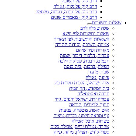
הרב קוק על תשובה
הרב קוק על גלות, גאולה
הרב קוק על חברה, מדינה, מלחמה
הרב קוק - מאמרים שונים
שאלות ותשובות
שלח שאלה לרב
שאלות ותשובות לפי נושא
השאלות והתשובות לפי תאריך
אמונה, תשובה, יסודות התורה
מקורות ופירושיהם
עברית, הלכות דיבור, שמות
חכמים, רבנות, פסיקת הלכה
תפילה, ברכות, בית כנסת
שבת ומועד
ציונות, גאולה
ארץ ישראל, הלכות תלויות בה
בית המקדש, הר הבית
חברה ואקטואליה
עבודה זרה, ישראל והגוים, גיור
חינוך, לימודים, הוראה
איש ואשה, משפחה, צניעות
גוף ומראה חיצוני, בגדים, ציצית
כשרות, אוכל ואכילה
טהרה, נטילת ידיים, טבילת כלים
ספרי קודש, תפילין, מזוזה, גניזה