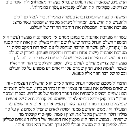
הָרְשָׁעִים, שֶׁמְּאַבְּדִין אֶת הָעוֹלָם שֶׁנִּבְרָא בַּעֲשָׂרָה מַאֲמָרוֹת; וְלִתֵּן שָׂכָר טוֹב
לַצַּדִּיקִים, שֶׁמְּקַיְּמִין אֶת הָעוֹלָם שֶׁנִּבְרָא בַּעֲשָׂרָה מַאֲמָרוֹת".
המשנה קובעת שהעולם נברא בעשרה מאמרות כדי לגמול לצדיקים
ולהעניש את הרשעים. המהר"ל מפראג מסביר שהמספר עשר מייצג
מערכת אורגנית, המסמלת את החיבור ההדדי של העולם.
עשר זה מערכת אורגנית כי במובן מסוים אין מספר גבוה מעשר (עשר הוא
המספר השלם הגדול ביותר שיש לו שם ייחודי משלו) ואין אות יותר קטנה
מ-י (נקודה). לכן עשר זה הריבוי המקסימלי עם האחדות המקסימלית וזו
מערכת אורגנית (ישות אחת מחוברת מחלקים שונים). ומכיוון שהעולם
נברא בעשרה מאמרות זה אומר שחלקי העולם קשורים זה בזה, לכן
מעשיו של צדיק מועילים לעולם כולו, והטוב הקולקטיבי הזה חוזר אליו
כשכר. לעומת זאת, הנזק שנגרם על ידי אדם רע משפיע על כל העולם
ובסופו של דבר חוזר אליו כעונש.
הרמח"ל מסכם שהשכר הגדול ביותר לאדם הוא ההשלמה העצמית - זה
שהאדם משלים את עצמו זה עצמו "יהיה זכותו ושכרו". תגמולים חיצוניים
הם משניים ויכולים להפחית את הערך הפנימי של פעולותיו. בספרו "מוסר
אביך" הרב קוק מביא דוגמא לאדם ששומע על קבוצה גדולה של אנשים
שנמצאים בסכנת מוות וברגע האחרון מציל אותם. אדם אחר שומע על
הפעולה הזו, ממש התרשם ממנה ושולח לאדם שהציל אנשים צ'ק על סך
מיליון דולר. הראשון מקבל את הצ'ק ואומר: 'סוף-סוף קיבלתי מה
שרציתי!'. במעשה הזה הוא מקטין את המעשה של הצלת האנשים למיליון
דולר. לפניכן זה היה מעשה אצילי ללא ערך ועכשיו הוא גימד אותו.