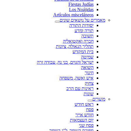
Fiestas Judías
Los Noájidas
Artículos misceláneos
מאמרים על נושאים שונים
יסודות התורה
תורה ומדע
תשובה
חברה ואקטואליה
תהליך הגאולה, ציונות
בית המקדש
שמיטה
ישראל והגוים, בני נח, עבודה זרה
השואה
חינוך
איש ואשה, משפחה
צחוק
ראינות עם הרב
שונות
מועדים
ראש חודש
פסח
חודש אייר
יום העצמאות
פסח שני
ספירת העומר, ל"ג בעומר