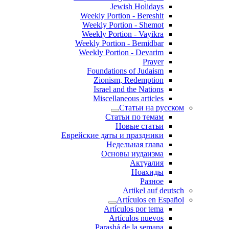
Jewish Holidays
Weekly Portion - Bereshit
Weekly Portion - Shemot
Weekly Portion - Vayikra
Weekly Portion - Bemidbar
Weekly Portion - Devarim
Prayer
Foundations of Judaism
Zionism, Redemption
Israel and the Nations
Miscellaneous articles
Статьи на русском
Статьи по темам
Новые статьи
Еврейские даты и праздники
Недельная глава
Основы иудаизма
Актуалия
Ноахиды
Разное
Artikel auf deutsch
Artículos en Español
Artículos por tema
Artículos nuevos
Parashá de la semana