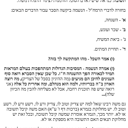
תשובה
: כנראה שיש לאדם הסובל הזדמנות לצינור התגלות משלו.
בחזרה לדברי הרמח"ל - הנשמה ביקשה הסבר עבור הדברים הבאים:
א' -
השגחה,
ב' -
שכר ועונש,
ג' -
ביאת המשיח,
ד' -
תחיית המתים.
(ו) אמר השכל - מהו המתקשה לך בזה?
(ז) אמרה הנשמה - המסיבות הגדולות המתהפכות בעולם המראות
תמיד לכאורה הפך ההשגחה ח"ו. כל שכן שאין הסברא רואה סוף
הענינים להיכן הם מגיעים
(מה ההיגיון בסבל של הצדיק)
, מה רוצה
האדון ב"ה בבריותיו, ולמה הוא מנהלם, ומה אחרית כל אלה
(אני
רואה שיש פה תוכנית רחבה, אבל לא מצליחה להבין מה הכיוון
שלה)
...
גם משה רבינו שאל למה יש צדיק וטוב לו, צדיק ורע לו, רשע ורע לו, רשע
וטוב לו. יש מחלוקת בגמרא (ברכות דף ז' ע"א) האם משה קיבל תשובה
או לא. יותר מכך, הגמרא אומרת שמשה קיבל תשובה, ובכל זאת יש
מחלוקת תנאים האם התשובה היא מספקת או לא.