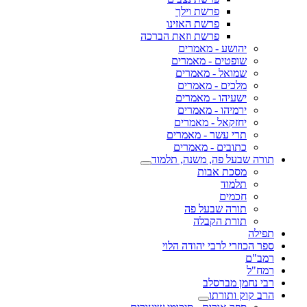
פרשת וילך
פרשת האזינו
פרשת וזאת הברכה
יהושע - מאמרים
שופטים - מאמרים
שמואל - מאמרים
מלכים - מאמרים
ישעיהו - מאמרים
ירמיהו - מאמרים
יחזקאל - מאמרים
תרי עשר - מאמרים
כתובים - מאמרים
תורה שבעל פה, משנה, תלמוד
מסכת אבות
תלמוד
חכמים
תורה שבעל פה
תורת הקבלה
תפילה
ספר הכוזרי לרבי יהודה הלוי
רמב"ם
רמח"ל
רבי נחמן מברסלב
הרב קוק ותורתו