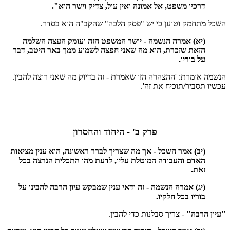
דרכיו משפט, אל אמונה ואין עול, צדיק וישר הוא".
השכל מתחמק וטוען כי יש "פסק הלכה" שהקב"ה הוא בסדר.
(יא) אמרה הנשמה - יושר המשפט הזה ועומק העצה השלמה
הזאת שזכרת, הוא מה שאני חפצה לשמוע ממך באר היטב, דבר
על בוריו.
הנשמה אומרת: 'ההצהרה הזו שאמרת - זה בדיוק מה שאני רוצה להבין.
עכשיו תסביר/תוכיח את זה'.
פרק ב' - היחוד והחסרון
(יב) אמר השכל - אך מה שצריך לברר ראשונה, הוא ענין מציאות
האדם והעבודה המוטלת עליו, לדעת מהו התכלית הנרצה בכל
זאת.
(יג) אמרה הנשמה - זה ודאי ענין שמבקש עיון הרבה להבינו על
בוריו בכל חלקיו.
"עיון הרבה"
- צריך סבלנות כדי להבין.