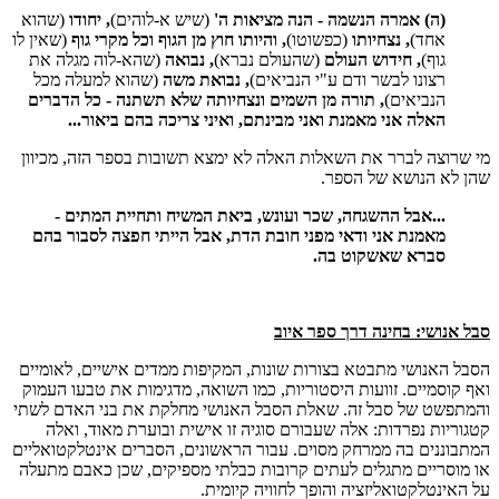
(ה) אמרה הנשמה - הנה מציאות ה'
(שיש א-לוהים)
, יחודו
(שהוא
אחד)
, נצחיותו
(כפשוטו)
, והיותו חוץ מן הגוף וכל מקרי גוף
(שאין לו
גוף)
, חידוש העולם
(שהעולם נברא)
, נבואה
(שהא-לוה מגלה את
רצונו לבשר ודם ע"י הנביאים)
, נבואת משה
(שהוא למעלה מכל
הנביאים)
, תורה מן השמים ונצחיותה שלא תשתנה - כל הדברים
האלה אני מאמנת ואני מבינתם, ואיני צריכה בהם ביאור...
מי שרוצה לברר את השאלות האלה לא ימצא תשובות בספר הזה, מכיוון
שהן לא הנושא של הספר.
...אבל ההשגחה, שכר ועונש, ביאת המשיח ותחיית המתים -
מאמנת אני ודאי מפני חובת הדת, אבל הייתי חפצה לסבור בהם
סברא שאשקוט בה.
סבל אנושי: בחינה דרך ספר איוב
הסבל האנושי מתבטא בצורות שונות, המקיפות ממדים אישיים, לאומיים
ואף קוסמיים. זוועות היסטוריות, כמו השואה, מדגימות את טבעו העמוק
והמתפשט של סבל זה. שאלת הסבל האנושי מחלקת את בני האדם לשתי
קטגוריות נפרדות: אלה שעבורם סוגיה זו אישית ובוערת מאוד, ואלה
המתבוננים בה ממרחק מסוים. עבור הראשונים, הסברים אינטלקטואליים
או מוסריים מתגלים לעתים קרובות כבלתי מספיקים, שכן כאבם מתעלה
על האינטלקטואליזציה והופך לחוויה קיומית.