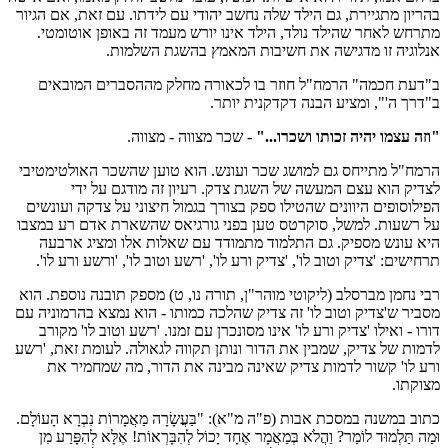
בהריון מתגיירת, גם הילד שלה נחשב יהודי עם לידתו. עם זאת, אם הגיור
מתרחש לאחר שהילד נולד, הילד אינו יורש מעמד זה באופן אוטומטי.
אנלוגיה זו מדגישה את חשיבות המאמץ בהשגת השלמות.
ב"דעת חכמה" הרמח"ל חוזר בו לכאורה מחלק מההסברים המובאים
ב"דרך ה'", ומציע הבנה דקדקנית יותר.
"וזה עצמו יהיה זכותו ושכרו..."
- שכר מצווה - מצווה.
הרמח"ל מתייחס גם למושג שכר ועונש. הוא טוען שהשכר האולטימטיבי
לצדיק הוא עצם המעשה של השגת צדק. רעיון זה מודגם על ידי
הפילוסופים היוונים שהטילו ספק בצורך בגמול חיצוני על צדקה ועונשים
על רשעות. למשל, סוקרטס טען בפני גורגיאס שהשארת אדם רע במצבו
היא עונש מספיק. גם התלמוד מתמודד עם שאלות אלו ומציג ארבעה
תרחישים: 'צדיק וטוב לו', 'צדיק ורע לו', 'רשע וטוב לו', 'ורשע ורע לו'.
רבי נחמן מברסלב (ליקוטי מוהר"ן, תורה נו, ט) מספק תובנה נוספת. הוא
מסביר ש'צדיק וטוב לו' זה צדיק שהלכה כמותו - הוא נמצא בהרמוניה עם
דורו - ואילו 'צדיק ורע לו' אינו מסונכרן עם זמנו. 'רשע וטוב לו' מקורב
לדמות של צדיק, שמבין את הדור ונותן תקווה לגאולה. לעומת זאת, 'רשע
ורע לו' קשור לדמות צדיק שאינה מבינה את הדור, מה שמחמיר את
מצוקתו.
כתוב במשנה במסכת אבות (פ"ה מ"א): "בַּעֲשָׂרָה מַאֲמָרוֹת נִבְרָא הָעוֹלָם.
וּמַה תַּלְמוּד לוֹמַר? וַהֲלֹא בְּמַאֲמָר אֶחָד יָכוֹל לְהִבָּרְאוֹת! אֶלָּא לְהִפָּרַע מִן