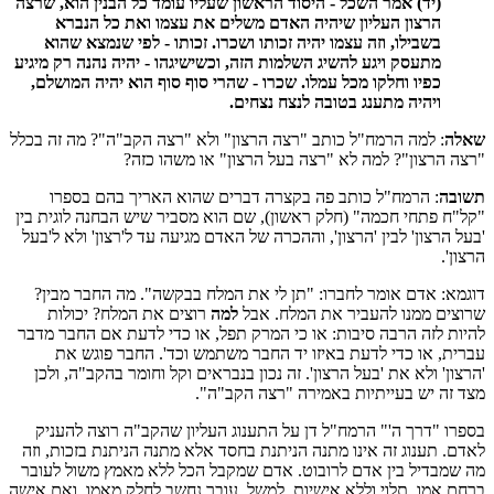
(יד) אמר השכל - היסוד הראשון שעליו עומד כל הבנין הוא, שרצה
הרצון העליון שיהיה האדם משלים את עצמו ואת כל הנברא
בשבילו, וזה עצמו יהיה זכותו ושכרו. זכותו - לפי שנמצא שהוא
מתעסק ויגע להשיג השלמות הזה, וכשישיגהו - יהיה נהנה רק מיגיע
כפיו וחלקו מכל עמלו. שכרו - שהרי סוף סוף הוא יהיה המושלם,
ויהיה מתענג בטובה לנצח נצחים.
שאלה
: למה הרמח"ל כותב "רצה הרצון" ולא "רצה הקב"ה"? מה זה בכלל
"רצה הרצון"? למה לא "רצה בעל הרצון" או משהו כזה?
תשובה
: הרמח"ל כותב פה בקצרה דברים שהוא האריך בהם בספרו
"קל"ח פתחי חכמה" (חלק ראשון), שם הוא מסביר שיש הבחנה לוגית בין
'בעל הרצון' לבין 'הרצון', וההכרה של האדם מגיעה עד ל'רצון' ולא ל'בעל
הרצון'.
דוגמא: אדם אומר לחברו: "תן לי את המלח בבקשה". מה החבר מבין?
שרוצים ממנו להעביר את המלח. אבל
למה
רוצים את המלח? יכולות
להיות לזה הרבה סיבות: או כי המרק תפל, או כדי לדעת אם החבר מדבר
עברית, או כדי לדעת באיזו יד החבר משתמש וכד'. החבר פוגש את
'הרצון' ולא את 'בעל הרצון'. זה נכון בנבראים וקל וחומר בהקב"ה, ולכן
מצד זה יש בעייתיות באמירה "רצה הקב"ה".
בספרו "דרך ה'" הרמח"ל דן על התענוג העליון שהקב"ה רוצה להעניק
לאדם. תענוג זה אינו מתנה הניתנת בחסד אלא מתנה הניתנת בזכות, וזה
מה שמבדיל בין אדם לרובוט. אדם שמקבל הכל ללא מאמץ משול לעובר
ברחם אמו, תלוי וללא אישיות. למשל, עובר נחשב לחלק מאמו, ואם אישה