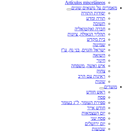
Artículos misceláneos
מאמרים על נושאים שונים
יסודות התורה
תורה ומדע
תשובה
חברה ואקטואליה
תהליך הגאולה, ציונות
בית מקדש
שמיטה
ישראל והגוים, בני נח, ע"ז
השואה
חינוך
איש ואשה, משפחה
צחוק
ראינות עם הרב
שונות
מועדים
ראש חודש
פסח
ספירת העומר, ל"ג בעומר
חודש אייר
יום העצמאות
פסח שני
יום ירושלים
שבועות