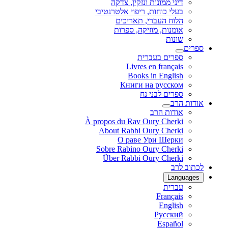
דיני ממונות ונזקין, צדקה
בעלי כוחות, ריפוי אלטרנטיבי
הלוח העברי, תאריכים
אומנות, מוזיקה, ספרות
שונות
ספרים
ספרים בעברית
Livres en français
Books in English
Книги на русском
ספרים לבני נח
אודות הרב
אודות הרב
À propos du Rav Oury Cherki
About Rabbi Oury Cherki
О раве Ури Шерки
Sobre Rabino Oury Cherki
Über Rabbi Oury Cherki
לכתוב לרב
Languages
עברית
Français
English
Русский
Español