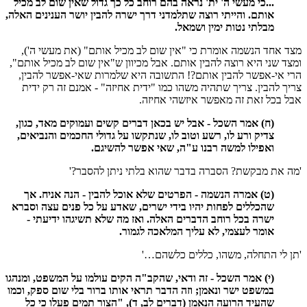
...כי מעשי ה' ית' נראה בהם רוחב כל כך גדול שאין שום לב מכיל
אותם. והייתי רוצה שתלמדני דרך ישרה להבין יושר הענינים האלה,
מבלתי נטות ימין ושמאל.
מצד אחד הנשמה אומרת כי "אין שום לב מכיל אותם" (את מעשי ה'),
ומצד שני היא רוצה להבין אותם. אבל מכיוון ש"אין שום לב מכיל אותם",
הרי אי-אפשר להבין אותם?! התשובה היא שלמרות שאי-אפשר להבין,
צריך להבין. צריך שתהיה משהו כמו "ידית אחיזה" - אמנם זה רק ידית
אבל בכל זאת זה מאפשר איזשהי אחיזה.
(ח) אמר השכל - אבל יש בכאן דברים קשים ועמוקים מאד, כגון,
צדיק ורע לו, רשע וטוב לו, שנתקשו על גדולי החכמים והנביאים,
ואפילו למשה רבנו ע"ה, שאי אפשר להשיגם.
'מה את מבקשת? הסברה בדבר שהוא בלתי ניתן להסבר?'
(ט) אמרה הנשמה - הפרטים שלא אוכל להבין - הנה אניח. אך
שהכללים לפחות יהיו בידי ישרים, שאדע על כל פנים עצה וסברא
ישרה בכל רוחב הדברים האלה. ואז מה שלא תשיגהו ידיעתי -
אומר לעצמי, לא עליך המלאכה לגמור.
'תן לי התחלה, משהו, כללים כלשהם…'
(י) אמר השכל - זה ודאי, שהקב"ה הקים עולמו על המשפט, ומנהגו
במשפט ישר ונאמן; וזה הדבר תראי אותו ברור בלי שום ספק, וכמו
שהעיד הרועה הנאמן (דברים לב, ד), "הצור תמים פעלו כי כל