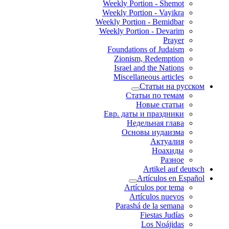
Weekly Portion - Shemot
Weekly Portion - Vayikra
Weekly Portion - Bemidbar
Weekly Portion - Devarim
Prayer
Foundations of Judaism
Zionism, Redemption
Israel and the Nations
Miscellaneous articles
Статьи на русском
Статьи по темам
Новые статьи
Евр. даты и праздники
Недельная глава
Основы иудаизма
Актуалия
Ноахиды
Разное
Artikel auf deutsch
Artículos en Español
Artículos por tema
Artículos nuevos
Parashá de la semana
Fiestas Judías
Los Noájidas