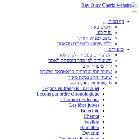
דף הבית
חיפוש באתר
עזור לנו!
כתוב למנהל האתר
כללי שימוש בחומרים מהאתר
שיעורים
השיעורים בעברית לפי נושא
השיעורים לפי סדר הוספתם לאתר
לוח שיעורי הרב
שיעור יומי ועדכונים בוואטסאפ וטלגרם
שיעורי הרב במכון מאיר
Leçons en français
Leçons en français - par sujet
Leçons par ordre chronologique
L'horaire des leçons
Les fêtes juives
Berechite
Chemot
Vayikra
Bamidbar
Devarim
Neviim et Ketouvim