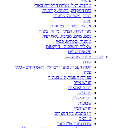
שואה
ארץ ישראל, מצוות התלויות בארץ
בית המקדש, כהנים, קורבנות
זוגיות, משפחה, צניעות
חינוך
אכילה, כשרות, צמחונות
ספר תורה, תפילין, מזוזה, ציצית
גשם, מיים, סביבה, גיאוגרפיה
אומנות, ספורט, פנאי
שאלות ותשובות - הקלטות
נושאים שונים
שבת ומועדי ישראל
שבת
הלוח העברי, מועדי ישראל, ראש חודש - כללי
פסח
ספירת העומר, ל"ג בעומר
חודש אייר
יום העצמאות
פסח שני
יום ירושלים
שבועות
חודש תמוז
י"ז בתמוז, בין המצרים
ט' באב
שבת נחמו, ט"ו באב