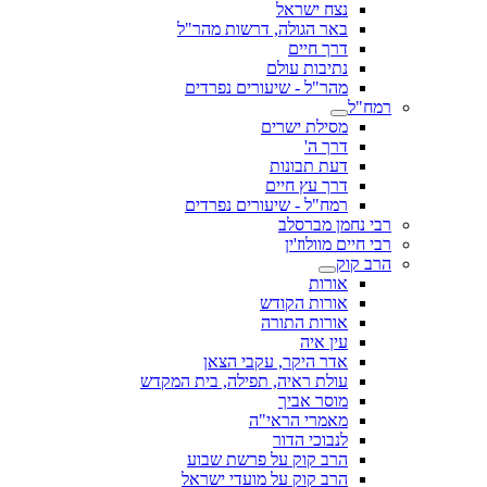
נצח ישראל
באר הגולה, דרשות מהר"ל
דרך חיים
נתיבות עולם
מהר"ל - שיעורים נפרדים
רמח"ל
מסילת ישרים
דרך ה'
דעת תבונות
דרך עץ חיים
רמח"ל - שיעורים נפרדים
רבי נחמן מברסלב
רבי חיים מוולוז'ין
הרב קוק
אורות
אורות הקודש
אורות התורה
עין איה
אדר היקר, עקבי הצאן
עולת ראיה, תפילה, בית המקדש
מוסר אביך
מאמרי הראי"ה
לנבוכי הדור
הרב קוק על פרשת שבוע
הרב קוק על מועדי ישראל