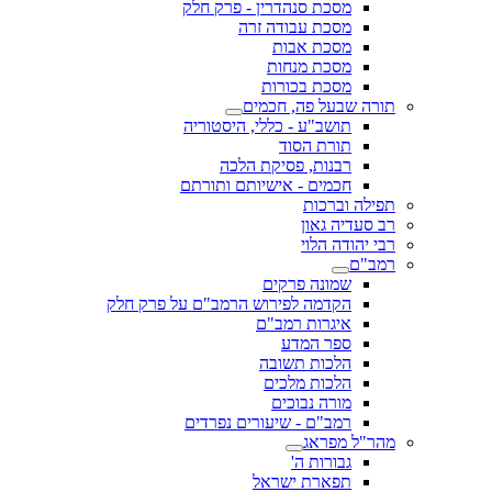
מסכת סנהדרין - פרק חלק
מסכת עבודה זרה
מסכת אבות
מסכת מנחות
מסכת בכורות
תורה שבעל פה, חכמים
תושב"ע - כללי, היסטוריה
תורת הסוד
רבנות, פסיקת הלכה
חכמים - אישיותם ותורתם
תפילה וברכות
רב סעדיה גאון
רבי יהודה הלוי
רמב"ם
שמונה פרקים
הקדמה לפירוש הרמב"ם על פרק חלק
איגרות רמב"ם
ספר המדע
הלכות תשובה
הלכות מלכים
מורה נבוכים
רמב"ם - שיעורים נפרדים
מהר"ל מפראג
גבורות ה'
תפארת ישראל