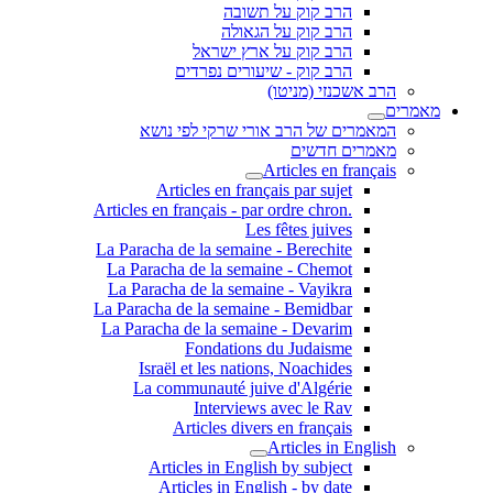
הרב קוק על תשובה
הרב קוק על הגאולה
הרב קוק על ארץ ישראל
הרב קוק - שיעורים נפרדים
הרב אשכנזי (מניטו)
מאמרים
המאמרים של הרב אורי שרקי לפי נושא
מאמרים חדשים
Articles en français
Articles en français par sujet
.Articles en français - par ordre chron
Les fêtes juives
La Paracha de la semaine - Berechite
La Paracha de la semaine - Chemot
La Paracha de la semaine - Vayikra
La Paracha de la semaine - Bemidbar
La Paracha de la semaine - Devarim
Fondations du Judaisme
Israël et les nations, Noachides
La communauté juive d'Algérie
Interviews avec le Rav
Articles divers en français
Articles in English
Articles in English by subject
Articles in English - by date