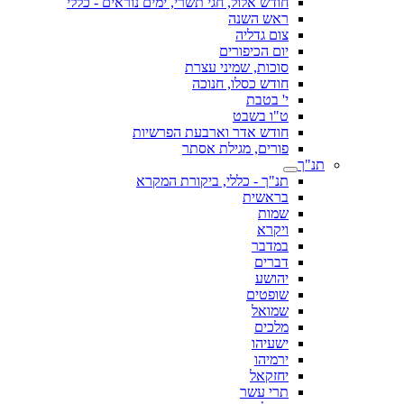
חודש אלול, חגי תשרי, ימים נוראים - כללי
ראש השנה
צום גדליה
יום הכיפורים
סוכות, שמיני עצרת
חודש כסלו, חנוכה
י' בטבת
ט"ו בשבט
חודש אדר וארבעת הפרשיות
פורים, מגילת אסתר
תנ"ך
תנ"ך - כללי, ביקורת המקרא
בראשית
שמות
ויקרא
במדבר
דברים
יהושע
שופטים
שמואל
מלכים
ישעיהו
ירמיהו
יחזקאל
תרי עשר