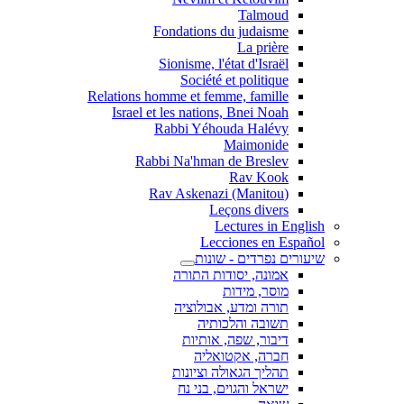
Talmoud
Fondations du judaisme
La prière
Sionisme, l'état d'Israël
Société et politique
Relations homme et femme, famille
Israel et les nations, Bnei Noah
Rabbi Yéhouda Halévy
Maimonide
Rabbi Na'hman de Breslev
Rav Kook
(Rav Askenazi (Manitou
Leçons divers
Lectures in English
Lecciones en Español
שיעורים נפרדים - שונות
אמונה, יסודות התורה
מוסר, מידות
תורה ומדע, אבולוציה
תשובה והלכותיה
דיבור, שפה, אותיות
חברה, אקטואליה
תהליך הגאולה וציונות
ישראל והגוים, בני נח