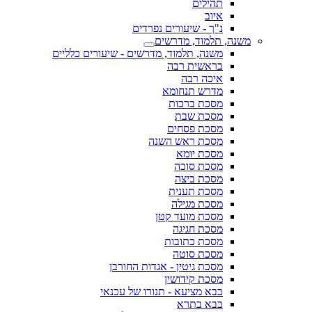
תהילים
איוב
נ"ך - שיעורים נפרדים
משנה, תלמוד, מדרשים
משנה, תלמוד, מדרשים - שיעורים כלליים
בראשית רבה
איכה רבה
מדרש תנחומא
מסכת ברכות
מסכת שבת
מסכת פסחים
מסכת ראש השנה
מסכת יומא
מסכת סוכה
מסכת ביצה
מסכת תענית
מסכת מגילה
מסכת מועד קטן
מסכת חגיגה
מסכת כתובות
מסכת סוטה
מסכת גיטין - אגדות החורבן
מסכת קידושין
בבא מציעא - תנורו של עכנאי
בבא בתרא