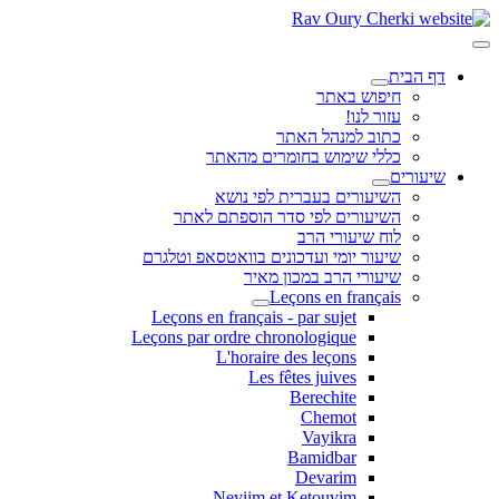
דף הבית
חיפוש באתר
עזור לנו!
כתוב למנהל האתר
כללי שימוש בחומרים מהאתר
שיעורים
השיעורים בעברית לפי נושא
השיעורים לפי סדר הוספתם לאתר
לוח שיעורי הרב
שיעור יומי ועדכונים בוואטסאפ וטלגרם
שיעורי הרב במכון מאיר
Leçons en français
Leçons en français - par sujet
Leçons par ordre chronologique
L'horaire des leçons
Les fêtes juives
Berechite
Chemot
Vayikra
Bamidbar
Devarim
Neviim et Ketouvim