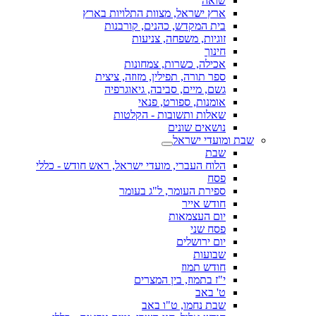
שואה
ארץ ישראל, מצוות התלויות בארץ
בית המקדש, כהנים, קורבנות
זוגיות, משפחה, צניעות
חינוך
אכילה, כשרות, צמחונות
ספר תורה, תפילין, מזוזה, ציצית
גשם, מיים, סביבה, גיאוגרפיה
אומנות, ספורט, פנאי
שאלות ותשובות - הקלטות
נושאים שונים
שבת ומועדי ישראל
שבת
הלוח העברי, מועדי ישראל, ראש חודש - כללי
פסח
ספירת העומר, ל"ג בעומר
חודש אייר
יום העצמאות
פסח שני
יום ירושלים
שבועות
חודש תמוז
י"ז בתמוז, בין המצרים
ט' באב
שבת נחמו, ט"ו באב