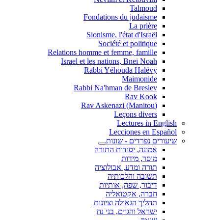
Talmoud
Fondations du judaisme
La prière
Sionisme, l'état d'Israël
Société et politique
Relations homme et femme, famille
Israel et les nations, Bnei Noah
Rabbi Yéhouda Halévy
Maimonide
Rabbi Na'hman de Breslev
Rav Kook
(Rav Askenazi (Manitou
Leçons divers
Lectures in English
Lecciones en Español
שיעורים נפרדים - שונות
אמונה, יסודות התורה
מוסר, מידות
תורה ומדע, אבולוציה
תשובה והלכותיה
דיבור, שפה, אותיות
חברה, אקטואליה
תהליך הגאולה וציונות
ישראל והגוים, בני נח