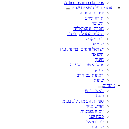
Artículos misceláneos
מאמרים על נושאים שונים
יסודות התורה
תורה ומדע
תשובה
חברה ואקטואליה
תהליך הגאולה, ציונות
בית מקדש
שמיטה
ישראל והגוים, בני נח, ע"ז
השואה
חינוך
איש ואשה, משפחה
צחוק
ראינות עם הרב
שונות
מועדים
ראש חודש
פסח
ספירת העומר, ל"ג בעומר
חודש אייר
יום העצמאות
פסח שני
יום ירושלים
שבועות