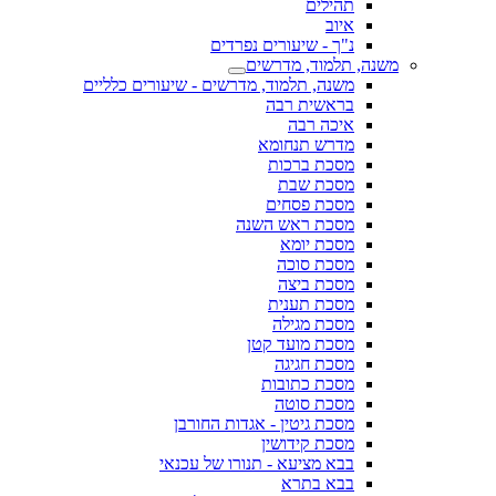
תהילים
איוב
נ"ך - שיעורים נפרדים
משנה, תלמוד, מדרשים
משנה, תלמוד, מדרשים - שיעורים כלליים
בראשית רבה
איכה רבה
מדרש תנחומא
מסכת ברכות
מסכת שבת
מסכת פסחים
מסכת ראש השנה
מסכת יומא
מסכת סוכה
מסכת ביצה
מסכת תענית
מסכת מגילה
מסכת מועד קטן
מסכת חגיגה
מסכת כתובות
מסכת סוטה
מסכת גיטין - אגדות החורבן
מסכת קידושין
בבא מציעא - תנורו של עכנאי
בבא בתרא