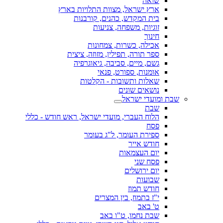
שואה
ארץ ישראל, מצוות התלויות בארץ
בית המקדש, כהנים, קורבנות
זוגיות, משפחה, צניעות
חינוך
אכילה, כשרות, צמחונות
ספר תורה, תפילין, מזוזה, ציצית
גשם, מיים, סביבה, גיאוגרפיה
אומנות, ספורט, פנאי
שאלות ותשובות - הקלטות
נושאים שונים
שבת ומועדי ישראל
שבת
הלוח העברי, מועדי ישראל, ראש חודש - כללי
פסח
ספירת העומר, ל"ג בעומר
חודש אייר
יום העצמאות
פסח שני
יום ירושלים
שבועות
חודש תמוז
י"ז בתמוז, בין המצרים
ט' באב
שבת נחמו, ט"ו באב