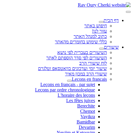
דף הבית
חיפוש באתר
עזור לנו!
כתוב למנהל האתר
כללי שימוש בחומרים מהאתר
שיעורים
השיעורים בעברית לפי נושא
השיעורים לפי סדר הוספתם לאתר
לוח שיעורי הרב
שיעור יומי ועדכונים בוואטסאפ וטלגרם
שיעורי הרב במכון מאיר
Leçons en français
Leçons en français - par sujet
Leçons par ordre chronologique
L'horaire des leçons
Les fêtes juives
Berechite
Chemot
Vayikra
Bamidbar
Devarim
Neviim et Ketouvim