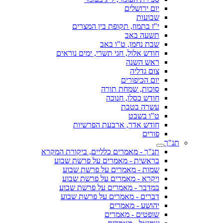
יום ירושלים
שבועות
י"ז בתמוז, תקופת בין המצרים
תשעה באב
שבת נחמו, ט"ו באב
חודש אלול, חגי תשרי, ימים נוראים
ראש השנה
צום גדליה
יום הכיפורים
סוכות, שמחת תורה
חודש כסלו, חנוכה
עשרה בטבת
ט"ו בשבט
חודש אדר, ארבעת הפרשיות
פורים
תנ"ך
תנ"ך - מאמרים כלליים, ביקורת המקרא
בראשית - מאמרים על פרשת שבוע
שמות - מאמרים על פרשת שבוע
ויקרא - מאמרים על פרשת שבוע
במדבר - מאמרים על פרשת שבוע
דברים - מאמרים על פרשת שבוע
יהושע - מאמרים
שופטים - מאמרים