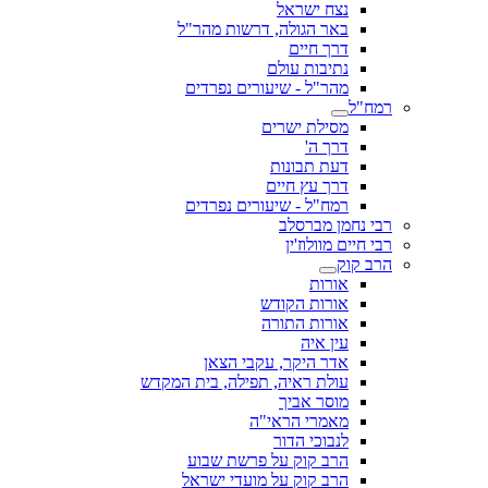
נצח ישראל
באר הגולה, דרשות מהר"ל
דרך חיים
נתיבות עולם
מהר"ל - שיעורים נפרדים
רמח"ל
מסילת ישרים
דרך ה'
דעת תבונות
דרך עץ חיים
רמח"ל - שיעורים נפרדים
רבי נחמן מברסלב
רבי חיים מוולוז'ין
הרב קוק
אורות
אורות הקודש
אורות התורה
עין איה
אדר היקר, עקבי הצאן
עולת ראיה, תפילה, בית המקדש
מוסר אביך
מאמרי הראי"ה
לנבוכי הדור
הרב קוק על פרשת שבוע
הרב קוק על מועדי ישראל