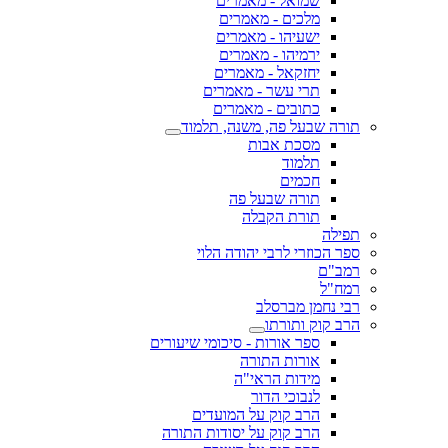
שמואל - מאמרים
מלכים - מאמרים
ישעיהו - מאמרים
ירמיהו - מאמרים
יחזקאל - מאמרים
תרי עשר - מאמרים
כתובים - מאמרים
תורה שבעל פה, משנה, תלמוד
מסכת אבות
תלמוד
חכמים
תורה שבעל פה
תורת הקבלה
תפילה
ספר הכוזרי לרבי יהודה הלוי
רמב"ם
רמח"ל
רבי נחמן מברסלב
הרב קוק ותורתו
ספר אורות - סיכומי שיעורים
אורות התורה
מידות הראי"ה
לנבוכי הדור
הרב קוק על המועדים
הרב קוק על יסודות התורה