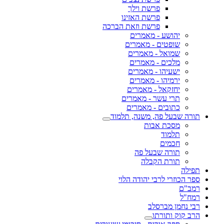
פרשת וילך
פרשת האזינו
פרשת וזאת הברכה
יהושע - מאמרים
שופטים - מאמרים
שמואל - מאמרים
מלכים - מאמרים
ישעיהו - מאמרים
ירמיהו - מאמרים
יחזקאל - מאמרים
תרי עשר - מאמרים
כתובים - מאמרים
תורה שבעל פה, משנה, תלמוד
מסכת אבות
תלמוד
חכמים
תורה שבעל פה
תורת הקבלה
תפילה
ספר הכוזרי לרבי יהודה הלוי
רמב"ם
רמח"ל
רבי נחמן מברסלב
הרב קוק ותורתו