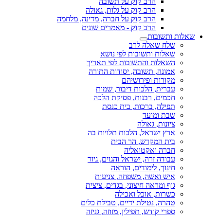
הרב קוק על תשובה
הרב קוק על גלות, גאולה
הרב קוק על חברה, מדינה, מלחמה
הרב קוק - מאמרים שונים
שאלות ותשובות
שלח שאלה לרב
שאלות ותשובות לפי נושא
השאלות והתשובות לפי תאריך
אמונה, תשובה, יסודות התורה
מקורות ופירושיהם
עברית, הלכות דיבור, שמות
חכמים, רבנות, פסיקת הלכה
תפילה, ברכות, בית כנסת
שבת ומועד
ציונות, גאולה
ארץ ישראל, הלכות תלויות בה
בית המקדש, הר הבית
חברה ואקטואליה
עבודה זרה, ישראל והגוים, גיור
חינוך, לימודים, הוראה
איש ואשה, משפחה, צניעות
גוף ומראה חיצוני, בגדים, ציצית
כשרות, אוכל ואכילה
טהרה, נטילת ידיים, טבילת כלים
ספרי קודש, תפילין, מזוזה, גניזה