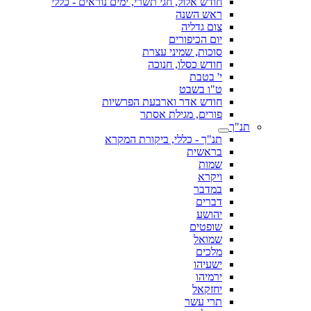
חודש אלול, חגי תשרי, ימים נוראים - כללי
ראש השנה
צום גדליה
יום הכיפורים
סוכות, שמיני עצרת
חודש כסלו, חנוכה
י' בטבת
ט"ו בשבט
חודש אדר וארבעת הפרשיות
פורים, מגילת אסתר
תנ"ך
תנ"ך - כללי, ביקורת המקרא
בראשית
שמות
ויקרא
במדבר
דברים
יהושע
שופטים
שמואל
מלכים
ישעיהו
ירמיהו
יחזקאל
תרי עשר