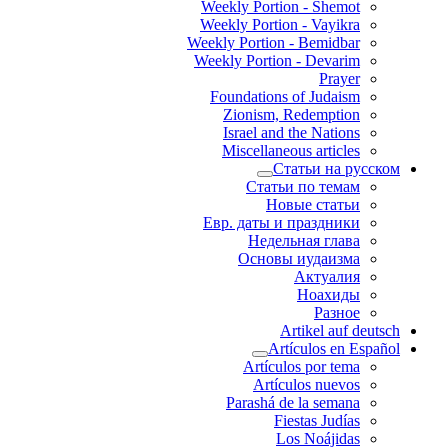
Weekly Portion - Shemot
Weekly Portion - Vayikra
Weekly Portion - Bemidbar
Weekly Portion - Devarim
Prayer
Foundations of Judaism
Zionism, Redemption
Israel and the Nations
Miscellaneous articles
Статьи на русском
Статьи по темам
Новые статьи
Евр. даты и праздники
Недельная глава
Основы иудаизма
Актуалия
Ноахиды
Разное
Artikel auf deutsch
Artículos en Español
Artículos por tema
Artículos nuevos
Parashá de la semana
Fiestas Judías
Los Noájidas