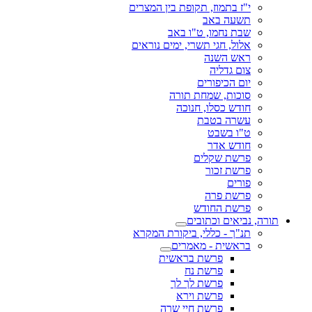
י"ז בתמוז, תקופת בין המצרים
תשעה באב
שבת נחמו, ט"ו באב
אלול, חגי תשרי, ימים נוראים
ראש השנה
צום גדליה
יום הכיפורים
סוכות, שמחת תורה
חודש כסלו, חנוכה
עשרה בטבת
ט"ו בשבט
חודש אדר
פרשת שקלים
פרשת זכור
פורים
פרשת פרה
פרשת החודש
תורה, נביאים וכתובים
תנ"ך - כללי, ביקורת המקרא
בראשית - מאמרים
פרשת בראשית
פרשת נח
פרשת לך לך
פרשת וירא
פרשת חיי שרה