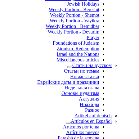
Jewish Holidays
Weekly Portion - Bereshit
Weekly Portion - Shemot
Weekly Portion - Vayikra
Weekly Portion - Bemidbar
Weekly Portion - Devarim
Prayer
Foundations of Judaism
Zionism, Redemption
Israel and the Nations
Miscellaneous articles
Статьи на русском
Статьи по темам
Новые статьи
Еврейские даты и праздники
Недельная глава
Основы иудаизма
Актуалия
Ноахиды
Разное
Artikel auf deutsch
Artículos en Español
Artículos por tema
Artículos nuevos
Parashá de la semana