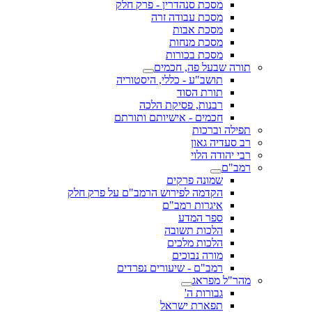
מסכת סנהדרין - פרק חלק
מסכת עבודה זרה
מסכת אבות
מסכת מנחות
מסכת בכורות
תורה שבעל פה, חכמים
תושב"ע - כללי, היסטוריה
תורת הסוד
רבנות, פסיקת הלכה
חכמים - אישיותם ותורתם
תפילה וברכות
רב סעדיה גאון
רבי יהודה הלוי
רמב"ם
שמונה פרקים
הקדמה לפירוש הרמב"ם על פרק חלק
איגרות רמב"ם
ספר המדע
הלכות תשובה
הלכות מלכים
מורה נבוכים
רמב"ם - שיעורים נפרדים
מהר"ל מפראג
גבורות ה'
תפארת ישראל