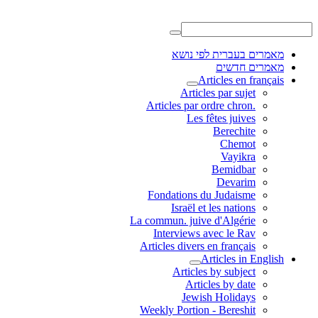
מאמרים בעברית לפי נושא
מאמרים חדשים
Articles en français
Articles par sujet
.Articles par ordre chron
Les fêtes juives
Berechite
Chemot
Vayikra
Bemidbar
Devarim
Fondations du Judaisme
Israël et les nations
La commun. juive d'Algérie
Interviews avec le Rav
Articles divers en français
Articles in English
Articles by subject
Articles by date
Jewish Holidays
Weekly Portion - Bereshit