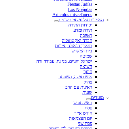
Fiestas Judías
Los Noájidas
Artículos misceláneos
מאמרים על נושאים שונים
יסודות התורה
תורה ומדע
תשובה
חברה ואקטואליה
תהליך הגאולה, ציונות
בית המקדש
שמיטה
ישראל והגוים, בני נח, עבודה זרה
השואה
חינוך
איש ואשה, משפחה
צחוק
ראינות עם הרב
שונות
מועדים
ראש חודש
פסח
חודש אייר
יום העצמאות
פסח שני
ספירת העומר, ל"ג בעומר