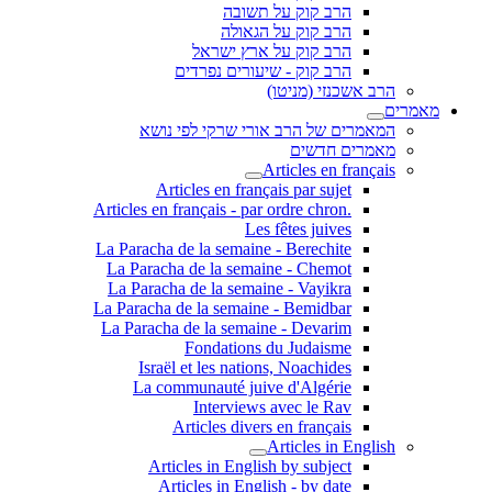
הרב קוק על תשובה
הרב קוק על הגאולה
הרב קוק על ארץ ישראל
הרב קוק - שיעורים נפרדים
הרב אשכנזי (מניטו)
מאמרים
המאמרים של הרב אורי שרקי לפי נושא
מאמרים חדשים
Articles en français
Articles en français par sujet
.Articles en français - par ordre chron
Les fêtes juives
La Paracha de la semaine - Berechite
La Paracha de la semaine - Chemot
La Paracha de la semaine - Vayikra
La Paracha de la semaine - Bemidbar
La Paracha de la semaine - Devarim
Fondations du Judaisme
Israël et les nations, Noachides
La communauté juive d'Algérie
Interviews avec le Rav
Articles divers en français
Articles in English
Articles in English by subject
Articles in English - by date