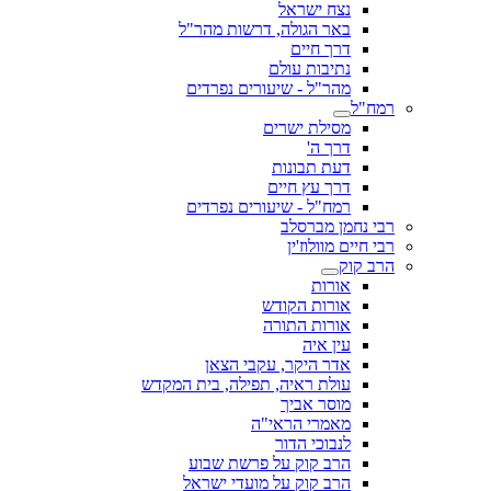
נצח ישראל
באר הגולה, דרשות מהר"ל
דרך חיים
נתיבות עולם
מהר"ל - שיעורים נפרדים
רמח"ל
מסילת ישרים
דרך ה'
דעת תבונות
דרך עץ חיים
רמח"ל - שיעורים נפרדים
רבי נחמן מברסלב
רבי חיים מוולוז'ין
הרב קוק
אורות
אורות הקודש
אורות התורה
עין איה
אדר היקר, עקבי הצאן
עולת ראיה, תפילה, בית המקדש
מוסר אביך
מאמרי הראי"ה
לנבוכי הדור
הרב קוק על פרשת שבוע
הרב קוק על מועדי ישראל