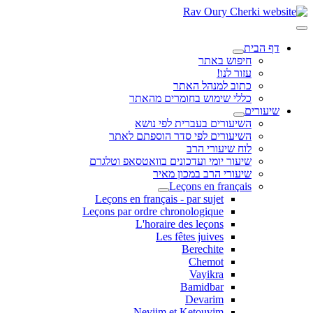
דף הבית
חיפוש באתר
עזור לנו!
כתוב למנהל האתר
כללי שימוש בחומרים מהאתר
שיעורים
השיעורים בעברית לפי נושא
השיעורים לפי סדר הוספתם לאתר
לוח שיעורי הרב
שיעור יומי ועדכונים בוואטסאפ וטלגרם
שיעורי הרב במכון מאיר
Leçons en français
Leçons en français - par sujet
Leçons par ordre chronologique
L'horaire des leçons
Les fêtes juives
Berechite
Chemot
Vayikra
Bamidbar
Devarim
Neviim et Ketouvim