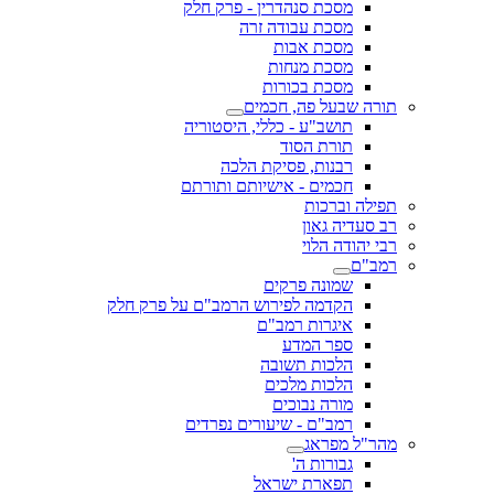
מסכת סנהדרין - פרק חלק
מסכת עבודה זרה
מסכת אבות
מסכת מנחות
מסכת בכורות
תורה שבעל פה, חכמים
תושב"ע - כללי, היסטוריה
תורת הסוד
רבנות, פסיקת הלכה
חכמים - אישיותם ותורתם
תפילה וברכות
רב סעדיה גאון
רבי יהודה הלוי
רמב"ם
שמונה פרקים
הקדמה לפירוש הרמב"ם על פרק חלק
איגרות רמב"ם
ספר המדע
הלכות תשובה
הלכות מלכים
מורה נבוכים
רמב"ם - שיעורים נפרדים
מהר"ל מפראג
גבורות ה'
תפארת ישראל