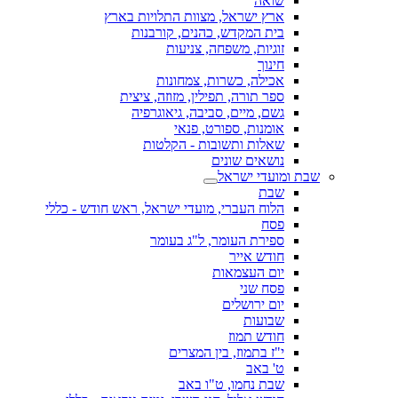
שואה
ארץ ישראל, מצוות התלויות בארץ
בית המקדש, כהנים, קורבנות
זוגיות, משפחה, צניעות
חינוך
אכילה, כשרות, צמחונות
ספר תורה, תפילין, מזוזה, ציצית
גשם, מיים, סביבה, גיאוגרפיה
אומנות, ספורט, פנאי
שאלות ותשובות - הקלטות
נושאים שונים
שבת ומועדי ישראל
שבת
הלוח העברי, מועדי ישראל, ראש חודש - כללי
פסח
ספירת העומר, ל"ג בעומר
חודש אייר
יום העצמאות
פסח שני
יום ירושלים
שבועות
חודש תמוז
י"ז בתמוז, בין המצרים
ט' באב
שבת נחמו, ט"ו באב