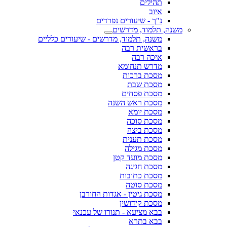
תהילים
איוב
נ"ך - שיעורים נפרדים
משנה, תלמוד, מדרשים
משנה, תלמוד, מדרשים - שיעורים כלליים
בראשית רבה
איכה רבה
מדרש תנחומא
מסכת ברכות
מסכת שבת
מסכת פסחים
מסכת ראש השנה
מסכת יומא
מסכת סוכה
מסכת ביצה
מסכת תענית
מסכת מגילה
מסכת מועד קטן
מסכת חגיגה
מסכת כתובות
מסכת סוטה
מסכת גיטין - אגדות החורבן
מסכת קידושין
בבא מציעא - תנורו של עכנאי
בבא בתרא