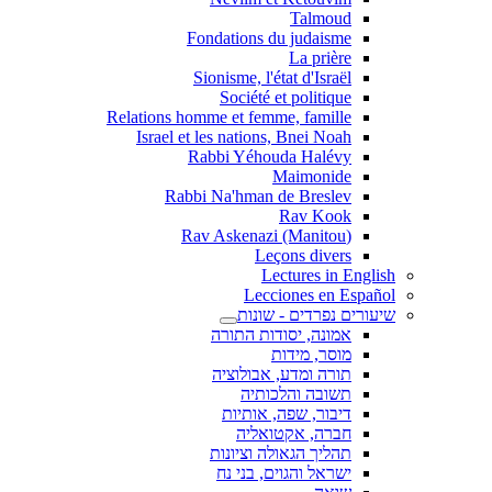
Talmoud
Fondations du judaisme
La prière
Sionisme, l'état d'Israël
Société et politique
Relations homme et femme, famille
Israel et les nations, Bnei Noah
Rabbi Yéhouda Halévy
Maimonide
Rabbi Na'hman de Breslev
Rav Kook
(Rav Askenazi (Manitou
Leçons divers
Lectures in English
Lecciones en Español
שיעורים נפרדים - שונות
אמונה, יסודות התורה
מוסר, מידות
תורה ומדע, אבולוציה
תשובה והלכותיה
דיבור, שפה, אותיות
חברה, אקטואליה
תהליך הגאולה וציונות
ישראל והגוים, בני נח