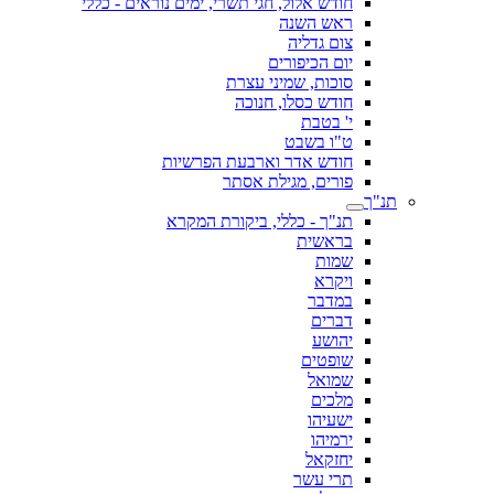
חודש אלול, חגי תשרי, ימים נוראים - כללי
ראש השנה
צום גדליה
יום הכיפורים
סוכות, שמיני עצרת
חודש כסלו, חנוכה
י' בטבת
ט"ו בשבט
חודש אדר וארבעת הפרשיות
פורים, מגילת אסתר
תנ"ך
תנ"ך - כללי, ביקורת המקרא
בראשית
שמות
ויקרא
במדבר
דברים
יהושע
שופטים
שמואל
מלכים
ישעיהו
ירמיהו
יחזקאל
תרי עשר