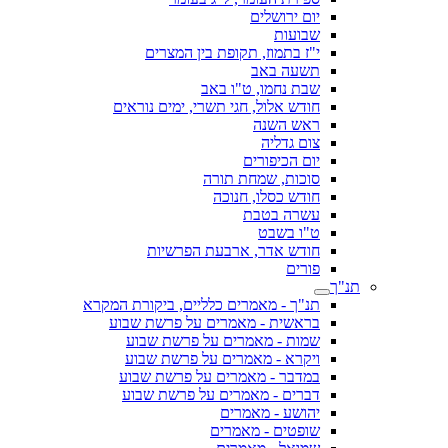
יום ירושלים
שבועות
י"ז בתמוז, תקופת בין המצרים
תשעה באב
שבת נחמו, ט"ו באב
חודש אלול, חגי תשרי, ימים נוראים
ראש השנה
צום גדליה
יום הכיפורים
סוכות, שמחת תורה
חודש כסלו, חנוכה
עשרה בטבת
ט"ו בשבט
חודש אדר, ארבעת הפרשיות
פורים
תנ"ך
תנ"ך - מאמרים כלליים, ביקורת המקרא
בראשית - מאמרים על פרשת שבוע
שמות - מאמרים על פרשת שבוע
ויקרא - מאמרים על פרשת שבוע
במדבר - מאמרים על פרשת שבוע
דברים - מאמרים על פרשת שבוע
יהושע - מאמרים
שופטים - מאמרים