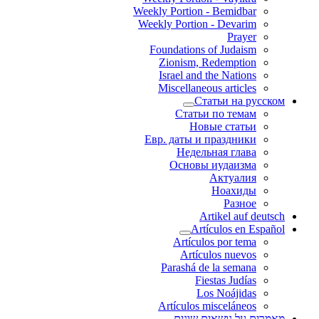
Weekly Portion - Bemidbar
Weekly Portion - Devarim
Prayer
Foundations of Judaism
Zionism, Redemption
Israel and the Nations
Miscellaneous articles
Статьи на русском
Статьи по темам
Новые статьи
Евр. даты и праздники
Недельная глава
Основы иудаизма
Актуалия
Ноахиды
Разное
Artikel auf deutsch
Artículos en Español
Artículos por tema
Artículos nuevos
Parashá de la semana
Fiestas Judías
Los Noájidas
Artículos misceláneos
מאמרים על נושאים שונים