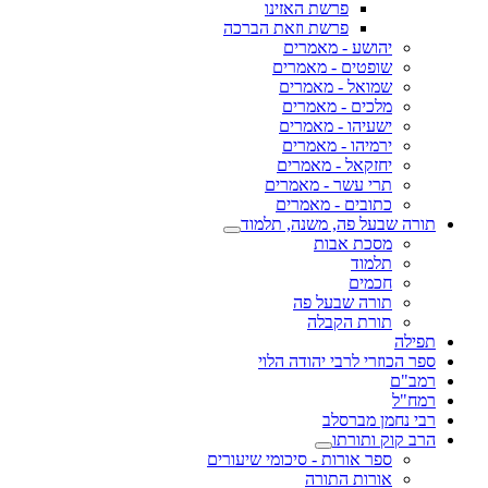
פרשת האזינו
פרשת וזאת הברכה
יהושע - מאמרים
שופטים - מאמרים
שמואל - מאמרים
מלכים - מאמרים
ישעיהו - מאמרים
ירמיהו - מאמרים
יחזקאל - מאמרים
תרי עשר - מאמרים
כתובים - מאמרים
תורה שבעל פה, משנה, תלמוד
מסכת אבות
תלמוד
חכמים
תורה שבעל פה
תורת הקבלה
תפילה
ספר הכוזרי לרבי יהודה הלוי
רמב"ם
רמח"ל
רבי נחמן מברסלב
הרב קוק ותורתו
ספר אורות - סיכומי שיעורים
אורות התורה