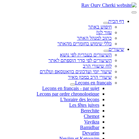
דף הבית
חיפוש באתר
עזור לנו!
כתוב למנהל האתר
כללי שימוש בחומרים מהאתר
שיעורים
השיעורים בעברית לפי נושא
השיעורים לפי סדר הוספתם לאתר
לוח שיעורי הרב
שיעור יומי ועדכונים בוואטסאפ וטלגרם
שיעורי הרב במכון מאיר
Leçons en français
Leçons en français - par sujet
Leçons par ordre chronologique
L'horaire des leçons
Les fêtes juives
Berechite
Chemot
Vayikra
Bamidbar
Devarim
Neviim et Ketouvim