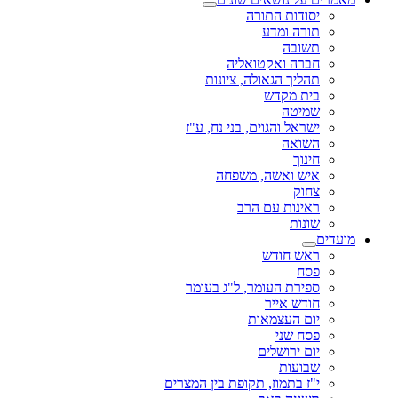
יסודות התורה
תורה ומדע
תשובה
חברה ואקטואליה
תהליך הגאולה, ציונות
בית מקדש
שמיטה
ישראל והגוים, בני נח, ע"ז
השואה
חינוך
איש ואשה, משפחה
צחוק
ראינות עם הרב
שונות
מועדים
ראש חודש
פסח
ספירת העומר, ל"ג בעומר
חודש אייר
יום העצמאות
פסח שני
יום ירושלים
שבועות
י"ז בתמוז, תקופת בין המצרים