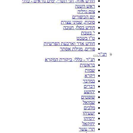
חודש אלול, חגי תשרי, ימים נוראים - כללי
ראש השנה
צום גדליה
יום הכיפורים
סוכות, שמיני עצרת
חודש כסלו, חנוכה
י' בטבת
ט"ו בשבט
חודש אדר וארבעת הפרשיות
פורים, מגילת אסתר
תנ"ך
תנ"ך - כללי, ביקורת המקרא
בראשית
שמות
ויקרא
במדבר
דברים
יהושע
שופטים
שמואל
מלכים
ישעיהו
ירמיהו
יחזקאל
תרי עשר