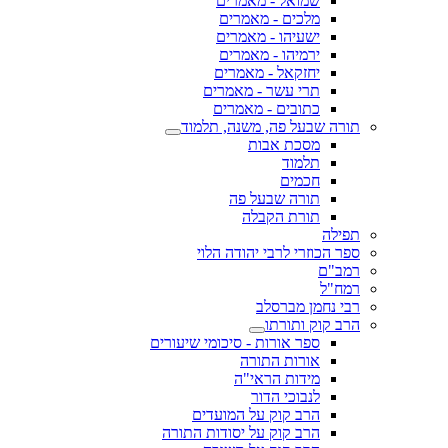
שמואל - מאמרים
מלכים - מאמרים
ישעיהו - מאמרים
ירמיהו - מאמרים
יחזקאל - מאמרים
תרי עשר - מאמרים
כתובים - מאמרים
תורה שבעל פה, משנה, תלמוד
מסכת אבות
תלמוד
חכמים
תורה שבעל פה
תורת הקבלה
תפילה
ספר הכוזרי לרבי יהודה הלוי
רמב"ם
רמח"ל
רבי נחמן מברסלב
הרב קוק ותורתו
ספר אורות - סיכומי שיעורים
אורות התורה
מידות הראי"ה
לנבוכי הדור
הרב קוק על המועדים
הרב קוק על יסודות התורה