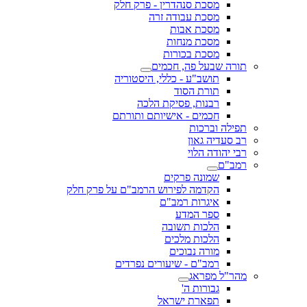
מסכת סנהדרין - פרק חלק
מסכת עבודה זרה
מסכת אבות
מסכת מנחות
מסכת בכורות
תורה שבעל פה, חכמים
תושב"ע - כללי, היסטוריה
תורת הסוד
רבנות, פסיקת הלכה
חכמים - אישיותם ותורתם
תפילה וברכות
רב סעדיה גאון
רבי יהודה הלוי
רמב"ם
שמונה פרקים
הקדמה לפירוש הרמב"ם על פרק חלק
איגרות רמב"ם
ספר המדע
הלכות תשובה
הלכות מלכים
מורה נבוכים
רמב"ם - שיעורים נפרדים
מהר"ל מפראג
גבורות ה'
תפארת ישראל