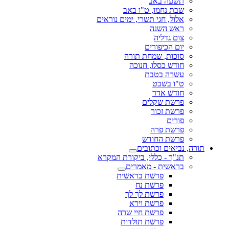
תשעה באב
שבת נחמו, ט"ו באב
אלול, חגי תשרי, ימים נוראים
ראש השנה
צום גדליה
יום הכיפורים
סוכות, שמחת תורה
חודש כסלו, חנוכה
עשרה בטבת
ט"ו בשבט
חודש אדר
פרשת שקלים
פרשת זכור
פורים
פרשת פרה
פרשת החודש
תורה, נביאים וכתובים
תנ"ך - כללי, ביקורת המקרא
בראשית - מאמרים
פרשת בראשית
פרשת נח
פרשת לך לך
פרשת וירא
פרשת חיי שרה
פרשת תולדות