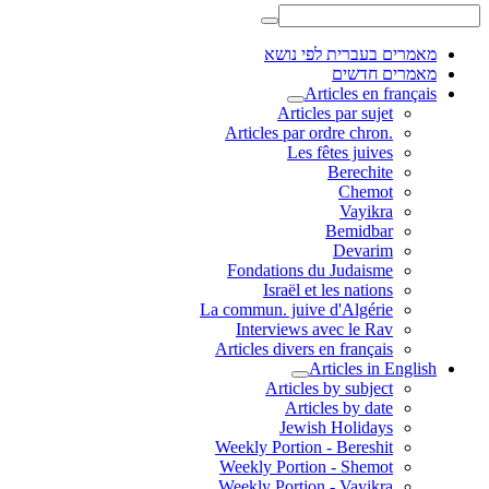
מאמרים בעברית לפי נושא
מאמרים חדשים
Articles en français
Articles par sujet
.Articles par ordre chron
Les fêtes juives
Berechite
Chemot
Vayikra
Bemidbar
Devarim
Fondations du Judaisme
Israël et les nations
La commun. juive d'Algérie
Interviews avec le Rav
Articles divers en français
Articles in English
Articles by subject
Articles by date
Jewish Holidays
Weekly Portion - Bereshit
Weekly Portion - Shemot
Weekly Portion - Vayikra