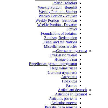
Jewish Holidays
Weekly Portion - Bereshit
Weekly Portion - Shemot
Weekly Portion - Vayikra
Weekly Portion - Bemidbar
Weekly Portion - Devarim
Prayer
Foundations of Judaism
Zionism, Redemption
Israel and the Nations
Miscellaneous articles
Статьи на русском
Статьи по темам
Новые статьи
Еврейские даты и праздники
Недельная глава
Основы иудаизма
Актуалия
Ноахиды
Разное
Artikel auf deutsch
Artículos en Español
Artículos por tema
Artículos nuevos
Parashá de la semana