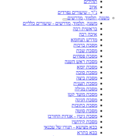
תהילים
איוב
נ"ך - שיעורים נפרדים
משנה, תלמוד, מדרשים
משנה, תלמוד, מדרשים - שיעורים כלליים
בראשית רבה
איכה רבה
מדרש תנחומא
מסכת ברכות
מסכת שבת
מסכת פסחים
מסכת ראש השנה
מסכת יומא
מסכת סוכה
מסכת ביצה
מסכת תענית
מסכת מגילה
מסכת מועד קטן
מסכת חגיגה
מסכת כתובות
מסכת סוטה
מסכת גיטין - אגדות החורבן
מסכת קידושין
בבא מציעא - תנורו של עכנאי
בבא בתרא