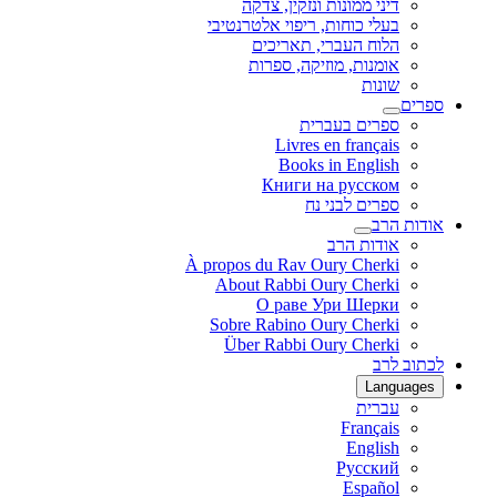
דיני ממונות ונזקין, צדקה
בעלי כוחות, ריפוי אלטרנטיבי
הלוח העברי, תאריכים
אומנות, מוזיקה, ספרות
שונות
ספרים
ספרים בעברית
Livres en français
Books in English
Книги на русском
ספרים לבני נח
אודות הרב
אודות הרב
À propos du Rav Oury Cherki
About Rabbi Oury Cherki
О раве Ури Шерки
Sobre Rabino Oury Cherki
Über Rabbi Oury Cherki
לכתוב לרב
Languages
עברית
Français
English
Русский
Español