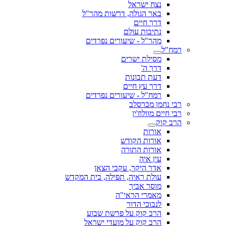
נצח ישראל
באר הגולה, דרשות מהר"ל
דרך חיים
נתיבות עולם
מהר"ל - שיעורים נפרדים
רמח"ל
מסילת ישרים
דרך ה'
דעת תבונות
דרך עץ חיים
רמח"ל - שיעורים נפרדים
רבי נחמן מברסלב
רבי חיים מוולוז'ין
הרב קוק
אורות
אורות הקודש
אורות התורה
עין איה
אדר היקר, עקבי הצאן
עולת ראיה, תפילה, בית המקדש
מוסר אביך
מאמרי הראי"ה
לנבוכי הדור
הרב קוק על פרשת שבוע
הרב קוק על מועדי ישראל