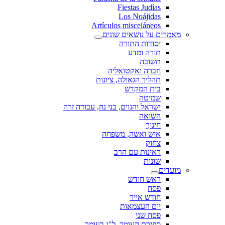
Fiestas Judías
Los Noájidas
Artículos misceláneos
מאמרים על נושאים שונים
יסודות התורה
תורה ומדע
תשובה
חברה ואקטואליה
תהליך הגאולה, ציונות
בית המקדש
שמיטה
ישראל והגוים, בני נח, עבודה זרה
השואה
חינוך
איש ואשה, משפחה
צחוק
ראינות עם הרב
שונות
מועדים
ראש חודש
פסח
חודש אייר
יום העצמאות
פסח שני
ספירת העומר, ל"ג בעומר