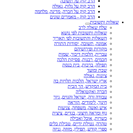
הרב קוק על תשובה
הרב קוק על גלות, גאולה
הרב קוק על חברה, מדינה, מלחמה
הרב קוק - מאמרים שונים
שאלות ותשובות
שלח שאלה לרב
שאלות ותשובות לפי נושא
השאלות והתשובות לפי תאריך
אמונה, תשובה, יסודות התורה
מקורות ופירושיהם
עברית, הלכות דיבור, שמות
חכמים, רבנות, פסיקת הלכה
תפילה, ברכות, בית כנסת
שבת ומועד
ציונות, גאולה
ארץ ישראל, הלכות תלויות בה
בית המקדש, הר הבית
חברה ואקטואליה
עבודה זרה, ישראל והגוים, גיור
חינוך, לימודים, הוראה
איש ואשה, משפחה, צניעות
גוף ומראה חיצוני, בגדים, ציצית
כשרות, אוכל ואכילה
טהרה, נטילת ידיים, טבילת כלים
ספרי קודש, תפילין, מזוזה, גניזה