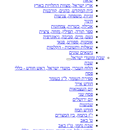
שואה
ארץ ישראל, מצוות התלויות בארץ
בית המקדש, כהנים, קורבנות
זוגיות, משפחה, צניעות
חינוך
אכילה, כשרות, צמחונות
ספר תורה, תפילין, מזוזה, ציצית
גשם, מיים, סביבה, גיאוגרפיה
אומנות, ספורט, פנאי
שאלות ותשובות - הקלטות
נושאים שונים
שבת ומועדי ישראל
שבת
הלוח העברי, מועדי ישראל, ראש חודש - כללי
פסח
ספירת העומר, ל"ג בעומר
חודש אייר
יום העצמאות
פסח שני
יום ירושלים
שבועות
חודש תמוז
י"ז בתמוז, בין המצרים
ט' באב
שבת נחמו, ט"ו באב