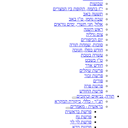
שבועות
י"ז בתמוז, תקופת בין המצרים
תשעה באב
שבת נחמו, ט"ו באב
אלול, חגי תשרי, ימים נוראים
ראש השנה
צום גדליה
יום הכיפורים
סוכות, שמחת תורה
חודש כסלו, חנוכה
עשרה בטבת
ט"ו בשבט
חודש אדר
פרשת שקלים
פרשת זכור
פורים
פרשת פרה
פרשת החודש
תורה, נביאים וכתובים
תנ"ך - כללי, ביקורת המקרא
בראשית - מאמרים
פרשת בראשית
פרשת נח
פרשת לך לך
פרשת וירא