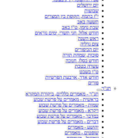
יום ירושלים
שבועות
י"ז בתמוז, תקופת בין המצרים
תשעה באב
שבת נחמו, ט"ו באב
חודש אלול, חגי תשרי, ימים נוראים
ראש השנה
צום גדליה
יום הכיפורים
סוכות, שמחת תורה
חודש כסלו, חנוכה
עשרה בטבת
ט"ו בשבט
חודש אדר, ארבעת הפרשיות
פורים
תנ"ך
תנ"ך - מאמרים כלליים, ביקורת המקרא
בראשית - מאמרים על פרשת שבוע
שמות - מאמרים על פרשת שבוע
ויקרא - מאמרים על פרשת שבוע
במדבר - מאמרים על פרשת שבוע
דברים - מאמרים על פרשת שבוע
יהושע - מאמרים
שופטים - מאמרים