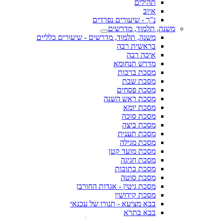
תהילים
איוב
נ"ך - שיעורים נפרדים
משנה, תלמוד, מדרשים
משנה, תלמוד, מדרשים - שיעורים כלליים
בראשית רבה
איכה רבה
מדרש תנחומא
מסכת ברכות
מסכת שבת
מסכת פסחים
מסכת ראש השנה
מסכת יומא
מסכת סוכה
מסכת ביצה
מסכת תענית
מסכת מגילה
מסכת מועד קטן
מסכת חגיגה
מסכת כתובות
מסכת סוטה
מסכת גיטין - אגדות החורבן
מסכת קידושין
בבא מציעא - תנורו של עכנאי
בבא בתרא