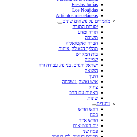
Fiestas Judías
Los Noájidas
Artículos misceláneos
מאמרים על נושאים שונים
יסודות התורה
תורה ומדע
תשובה
חברה ואקטואליה
תהליך הגאולה, ציונות
בית המקדש
שמיטה
ישראל והגוים, בני נח, עבודה זרה
השואה
חינוך
איש ואשה, משפחה
צחוק
ראינות עם הרב
שונות
מועדים
ראש חודש
פסח
חודש אייר
יום העצמאות
פסח שני
ספירת העומר, ל"ג בעומר