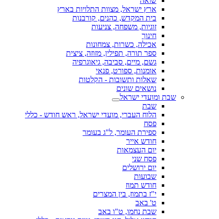
שואה
ארץ ישראל, מצוות התלויות בארץ
בית המקדש, כהנים, קורבנות
זוגיות, משפחה, צניעות
חינוך
אכילה, כשרות, צמחונות
ספר תורה, תפילין, מזוזה, ציצית
גשם, מיים, סביבה, גיאוגרפיה
אומנות, ספורט, פנאי
שאלות ותשובות - הקלטות
נושאים שונים
שבת ומועדי ישראל
שבת
הלוח העברי, מועדי ישראל, ראש חודש - כללי
פסח
ספירת העומר, ל"ג בעומר
חודש אייר
יום העצמאות
פסח שני
יום ירושלים
שבועות
חודש תמוז
י"ז בתמוז, בין המצרים
ט' באב
שבת נחמו, ט"ו באב