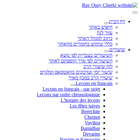
דף הבית
חיפוש באתר
עזור לנו!
כתוב למנהל האתר
כללי שימוש בחומרים מהאתר
שיעורים
השיעורים בעברית לפי נושא
השיעורים לפי סדר הוספתם לאתר
לוח שיעורי הרב
שיעור יומי ועדכונים בוואטסאפ וטלגרם
שיעורי הרב במכון מאיר
Leçons en français
Leçons en français - par sujet
Leçons par ordre chronologique
L'horaire des leçons
Les fêtes juives
Berechite
Chemot
Vayikra
Bamidbar
Devarim
Neviim et Ketouvim