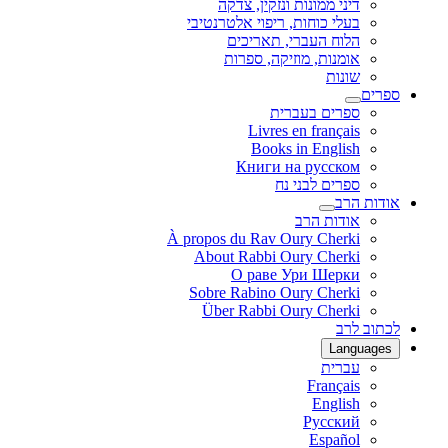
דיני ממונות ונזקין, צדקה
בעלי כוחות, ריפוי אלטרנטיבי
הלוח העברי, תאריכים
אומנות, מוזיקה, ספרות
שונות
ספרים
ספרים בעברית
Livres en français
Books in English
Книги на русском
ספרים לבני נח
אודות הרב
אודות הרב
À propos du Rav Oury Cherki
About Rabbi Oury Cherki
О раве Ури Шерки
Sobre Rabino Oury Cherki
Über Rabbi Oury Cherki
לכתוב לרב
Languages
עברית
Français
English
Русский
Español