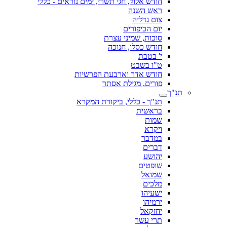
חודש אלול, חגי תשרי, ימים נוראים - כללי
ראש השנה
צום גדליה
יום הכיפורים
סוכות, שמיני עצרת
חודש כסלו, חנוכה
י' בטבת
ט"ו בשבט
חודש אדר וארבעת הפרשיות
פורים, מגילת אסתר
תנ"ך
תנ"ך - כללי, ביקורת המקרא
בראשית
שמות
ויקרא
במדבר
דברים
יהושע
שופטים
שמואל
מלכים
ישעיהו
ירמיהו
יחזקאל
תרי עשר