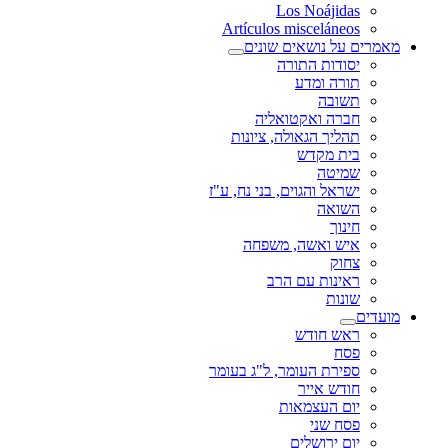
Los Noájidas
Artículos misceláneos
מאמרים על נושאים שונים
יסודות התורה
תורה ומדע
תשובה
חברה ואקטואליה
תהליך הגאולה, ציונות
בית מקדש
שמיטה
ישראל והגוים, בני נח, ע"ז
השואה
חינוך
איש ואשה, משפחה
צחוק
ראינות עם הרב
שונות
מועדים
ראש חודש
פסח
ספירת העומר, ל"ג בעומר
חודש אייר
יום העצמאות
פסח שני
יום ירושלים