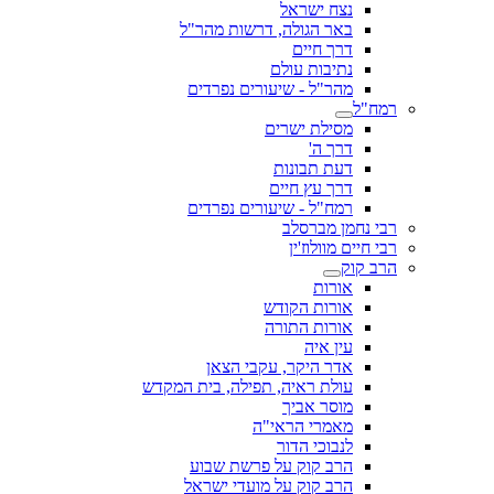
נצח ישראל
באר הגולה, דרשות מהר"ל
דרך חיים
נתיבות עולם
מהר"ל - שיעורים נפרדים
רמח"ל
מסילת ישרים
דרך ה'
דעת תבונות
דרך עץ חיים
רמח"ל - שיעורים נפרדים
רבי נחמן מברסלב
רבי חיים מוולוז'ין
הרב קוק
אורות
אורות הקודש
אורות התורה
עין איה
אדר היקר, עקבי הצאן
עולת ראיה, תפילה, בית המקדש
מוסר אביך
מאמרי הראי"ה
לנבוכי הדור
הרב קוק על פרשת שבוע
הרב קוק על מועדי ישראל