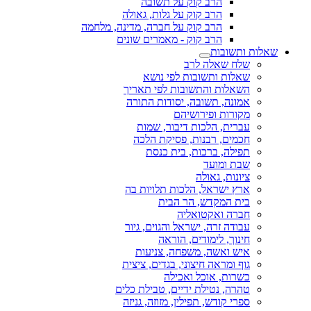
הרב קוק על תשובה
הרב קוק על גלות, גאולה
הרב קוק על חברה, מדינה, מלחמה
הרב קוק - מאמרים שונים
שאלות ותשובות
שלח שאלה לרב
שאלות ותשובות לפי נושא
השאלות והתשובות לפי תאריך
אמונה, תשובה, יסודות התורה
מקורות ופירושיהם
עברית, הלכות דיבור, שמות
חכמים, רבנות, פסיקת הלכה
תפילה, ברכות, בית כנסת
שבת ומועד
ציונות, גאולה
ארץ ישראל, הלכות תלויות בה
בית המקדש, הר הבית
חברה ואקטואליה
עבודה זרה, ישראל והגוים, גיור
חינוך, לימודים, הוראה
איש ואשה, משפחה, צניעות
גוף ומראה חיצוני, בגדים, ציצית
כשרות, אוכל ואכילה
טהרה, נטילת ידיים, טבילת כלים
ספרי קודש, תפילין, מזוזה, גניזה