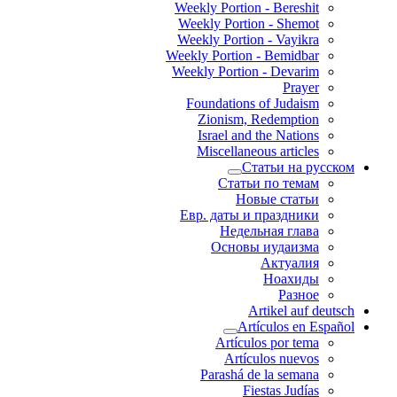
Weekly Portion - Bereshit
Weekly Portion - Shemot
Weekly Portion - Vayikra
Weekly Portion - Bemidbar
Weekly Portion - Devarim
Prayer
Foundations of Judaism
Zionism, Redemption
Israel and the Nations
Miscellaneous articles
Статьи на русском
Статьи по темам
Новые статьи
Евр. даты и праздники
Недельная глава
Основы иудаизма
Актуалия
Ноахиды
Разное
Artikel auf deutsch
Artículos en Español
Artículos por tema
Artículos nuevos
Parashá de la semana
Fiestas Judías