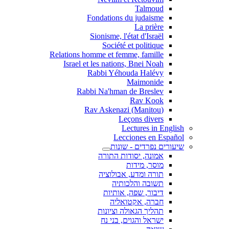
Talmoud
Fondations du judaisme
La prière
Sionisme, l'état d'Israël
Société et politique
Relations homme et femme, famille
Israel et les nations, Bnei Noah
Rabbi Yéhouda Halévy
Maimonide
Rabbi Na'hman de Breslev
Rav Kook
(Rav Askenazi (Manitou
Leçons divers
Lectures in English
Lecciones en Español
שיעורים נפרדים - שונות
אמונה, יסודות התורה
מוסר, מידות
תורה ומדע, אבולוציה
תשובה והלכותיה
דיבור, שפה, אותיות
חברה, אקטואליה
תהליך הגאולה וציונות
ישראל והגוים, בני נח