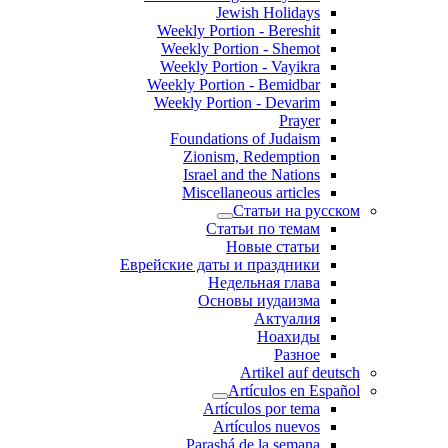
Jewish Holidays
Weekly Portion - Bereshit
Weekly Portion - Shemot
Weekly Portion - Vayikra
Weekly Portion - Bemidbar
Weekly Portion - Devarim
Prayer
Foundations of Judaism
Zionism, Redemption
Israel and the Nations
Miscellaneous articles
Статьи на русском
Статьи по темам
Новые статьи
Еврейские даты и праздники
Недельная глава
Основы иудаизма
Актуалия
Ноахиды
Разное
Artikel auf deutsch
Artículos en Español
Artículos por tema
Artículos nuevos
Parashá de la semana