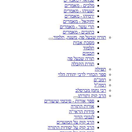
שמואל - מאמרים
מלכים - מאמרים
ישעיהו - מאמרים
ירמיהו - מאמרים
יחזקאל - מאמרים
תרי עשר - מאמרים
כתובים - מאמרים
תורה שבעל פה, משנה, תלמוד
מסכת אבות
תלמוד
חכמים
תורה שבעל פה
תורת הקבלה
תפילה
ספר הכוזרי לרבי יהודה הלוי
רמב"ם
רמח"ל
רבי נחמן מברסלב
הרב קוק ותורתו
ספר אורות - סיכומי שיעורים
אורות התורה
מידות הראי"ה
לנבוכי הדור
הרב קוק על המועדים
הרב קוק על יסודות התורה