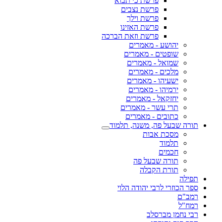
פרשת כי תבוא
פרשת נצבים
פרשת וילך
פרשת האזינו
פרשת וזאת הברכה
יהושע - מאמרים
שופטים - מאמרים
שמואל - מאמרים
מלכים - מאמרים
ישעיהו - מאמרים
ירמיהו - מאמרים
יחזקאל - מאמרים
תרי עשר - מאמרים
כתובים - מאמרים
תורה שבעל פה, משנה, תלמוד
מסכת אבות
תלמוד
חכמים
תורה שבעל פה
תורת הקבלה
תפילה
ספר הכוזרי לרבי יהודה הלוי
רמב"ם
רמח"ל
רבי נחמן מברסלב