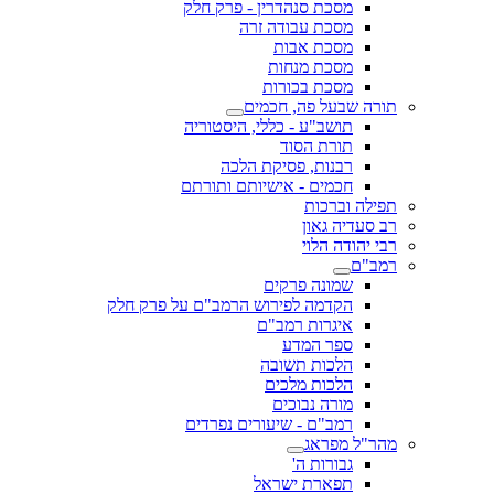
מסכת סנהדרין - פרק חלק
מסכת עבודה זרה
מסכת אבות
מסכת מנחות
מסכת בכורות
תורה שבעל פה, חכמים
תושב"ע - כללי, היסטוריה
תורת הסוד
רבנות, פסיקת הלכה
חכמים - אישיותם ותורתם
תפילה וברכות
רב סעדיה גאון
רבי יהודה הלוי
רמב"ם
שמונה פרקים
הקדמה לפירוש הרמב"ם על פרק חלק
איגרות רמב"ם
ספר המדע
הלכות תשובה
הלכות מלכים
מורה נבוכים
רמב"ם - שיעורים נפרדים
מהר"ל מפראג
גבורות ה'
תפארת ישראל