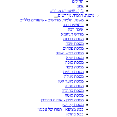
תהילים
איוב
נ"ך - שיעורים נפרדים
משנה, תלמוד, מדרשים
משנה, תלמוד, מדרשים - שיעורים כלליים
בראשית רבה
איכה רבה
מדרש תנחומא
מסכת ברכות
מסכת שבת
מסכת פסחים
מסכת ראש השנה
מסכת יומא
מסכת סוכה
מסכת ביצה
מסכת תענית
מסכת מגילה
מסכת מועד קטן
מסכת חגיגה
מסכת כתובות
מסכת סוטה
מסכת גיטין - אגדות החורבן
מסכת קידושין
בבא מציעא - תנורו של עכנאי
בבא בתרא