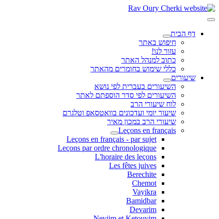
דף הבית
חיפוש באתר
עזור לנו!
כתוב למנהל האתר
כללי שימוש בחומרים מהאתר
שיעורים
השיעורים בעברית לפי נושא
השיעורים לפי סדר הוספתם לאתר
לוח שיעורי הרב
שיעור יומי ועדכונים בוואטסאפ וטלגרם
שיעורי הרב במכון מאיר
Leçons en français
Leçons en français - par sujet
Leçons par ordre chronologique
L'horaire des leçons
Les fêtes juives
Berechite
Chemot
Vayikra
Bamidbar
Devarim
Neviim et Ketouvim