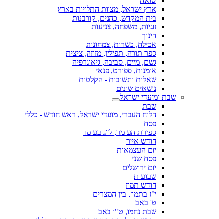
שואה
ארץ ישראל, מצוות התלויות בארץ
בית המקדש, כהנים, קורבנות
זוגיות, משפחה, צניעות
חינוך
אכילה, כשרות, צמחונות
ספר תורה, תפילין, מזוזה, ציצית
גשם, מיים, סביבה, גיאוגרפיה
אומנות, ספורט, פנאי
שאלות ותשובות - הקלטות
נושאים שונים
שבת ומועדי ישראל
שבת
הלוח העברי, מועדי ישראל, ראש חודש - כללי
פסח
ספירת העומר, ל"ג בעומר
חודש אייר
יום העצמאות
פסח שני
יום ירושלים
שבועות
חודש תמוז
י"ז בתמוז, בין המצרים
ט' באב
שבת נחמו, ט"ו באב