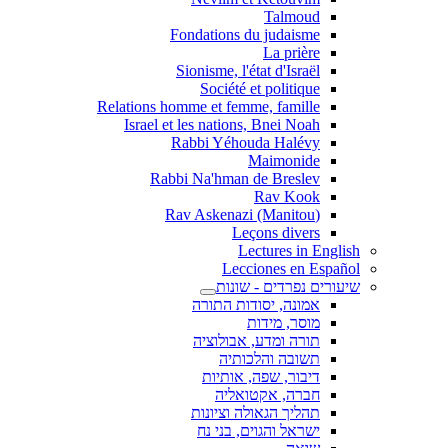
Talmoud
Fondations du judaisme
La prière
Sionisme, l'état d'Israël
Société et politique
Relations homme et femme, famille
Israel et les nations, Bnei Noah
Rabbi Yéhouda Halévy
Maimonide
Rabbi Na'hman de Breslev
Rav Kook
(Rav Askenazi (Manitou
Leçons divers
Lectures in English
Lecciones en Español
שיעורים נפרדים - שונות
אמונה, יסודות התורה
מוסר, מידות
תורה ומדע, אבולוציה
תשובה והלכותיה
דיבור, שפה, אותיות
חברה, אקטואליה
תהליך הגאולה וציונות
ישראל והגוים, בני נח