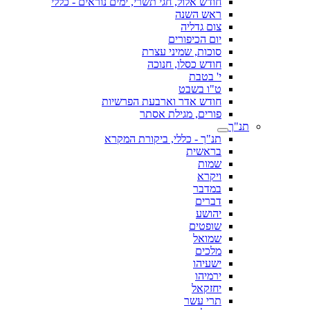
חודש אלול, חגי תשרי, ימים נוראים - כללי
ראש השנה
צום גדליה
יום הכיפורים
סוכות, שמיני עצרת
חודש כסלו, חנוכה
י' בטבת
ט"ו בשבט
חודש אדר וארבעת הפרשיות
פורים, מגילת אסתר
תנ"ך
תנ"ך - כללי, ביקורת המקרא
בראשית
שמות
ויקרא
במדבר
דברים
יהושע
שופטים
שמואל
מלכים
ישעיהו
ירמיהו
יחזקאל
תרי עשר