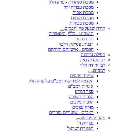
מסכת סנהדרין - פרק חלק
מסכת עבודה זרה
מסכת אבות
מסכת מנחות
מסכת בכורות
תורה שבעל פה, חכמים
תושב"ע - כללי, היסטוריה
תורת הסוד
רבנות, פסיקת הלכה
חכמים - אישיותם ותורתם
תפילה וברכות
רב סעדיה גאון
רבי יהודה הלוי
רמב"ם
שמונה פרקים
הקדמה לפירוש הרמב"ם על פרק חלק
איגרות רמב"ם
ספר המדע
הלכות תשובה
הלכות מלכים
מורה נבוכים
רמב"ם - שיעורים נפרדים
מהר"ל מפראג
גבורות ה'
תפארת ישראל