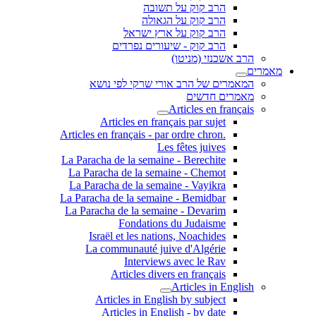
הרב קוק על תשובה
הרב קוק על הגאולה
הרב קוק על ארץ ישראל
הרב קוק - שיעורים נפרדים
הרב אשכנזי (מניטו)
מאמרים
המאמרים של הרב אורי שרקי לפי נושא
מאמרים חדשים
Articles en français
Articles en français par sujet
.Articles en français - par ordre chron
Les fêtes juives
La Paracha de la semaine - Berechite
La Paracha de la semaine - Chemot
La Paracha de la semaine - Vayikra
La Paracha de la semaine - Bemidbar
La Paracha de la semaine - Devarim
Fondations du Judaisme
Israël et les nations, Noachides
La communauté juive d'Algérie
Interviews avec le Rav
Articles divers en français
Articles in English
Articles in English by subject
Articles in English - by date