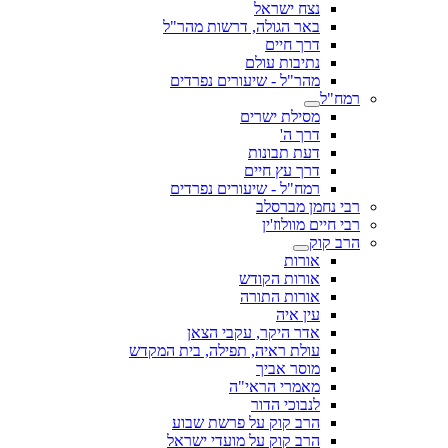
נצח ישראל
באר הגולה, דרשות מהר"ל
דרך חיים
נתיבות עולם
מהר"ל - שיעורים נפרדים
רמח"ל
מסילת ישרים
דרך ה'
דעת תבונות
דרך עץ חיים
רמח"ל - שיעורים נפרדים
רבי נחמן מברסלב
רבי חיים מוולוז'ין
הרב קוק
אורות
אורות הקודש
אורות התורה
עין איה
אדר היקר, עקבי הצאן
עולת ראיה, תפילה, בית המקדש
מוסר אביך
מאמרי הראי"ה
לנבוכי הדור
הרב קוק על פרשת שבוע
הרב קוק על מועדי ישראל