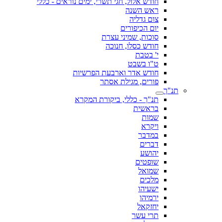
חודש אלול, חגי תשרי, ימים נוראים - כללי
ראש השנה
צום גדליה
יום הכיפורים
סוכות, שמיני עצרת
חודש כסלו, חנוכה
י' בטבת
ט"ו בשבט
חודש אדר וארבעת הפרשיות
פורים, מגילת אסתר
תנ"ך
תנ"ך - כללי, ביקורת המקרא
בראשית
שמות
ויקרא
במדבר
דברים
יהושע
שופטים
שמואל
מלכים
ישעיהו
ירמיהו
יחזקאל
תרי עשר