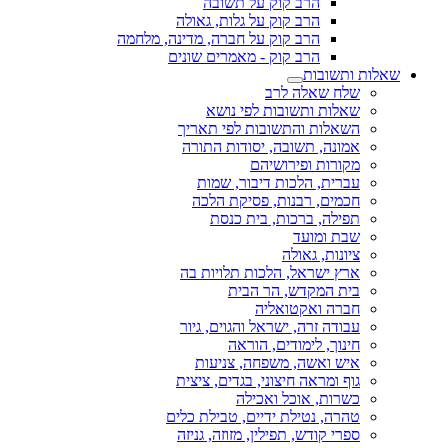
הרב קוק על תשובה
הרב קוק על גלות, גאולה
הרב קוק על חברה, מדינה, מלחמה
הרב קוק - מאמרים שונים
שאלות ותשובות
שלח שאלה לרב
שאלות ותשובות לפי נושא
השאלות והתשובות לפי תאריך
אמונה, תשובה, יסודות התורה
מקורות ופירושיהם
עברית, הלכות דיבור, שמות
חכמים, רבנות, פסיקת הלכה
תפילה, ברכות, בית כנסת
שבת ומועד
ציונות, גאולה
ארץ ישראל, הלכות תלויות בה
בית המקדש, הר הבית
חברה ואקטואליה
עבודה זרה, ישראל והגוים, גיור
חינוך, לימודים, הוראה
איש ואשה, משפחה, צניעות
גוף ומראה חיצוני, בגדים, ציצית
כשרות, אוכל ואכילה
טהרה, נטילת ידיים, טבילת כלים
ספרי קודש, תפילין, מזוזה, גניזה