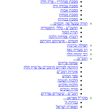
מסכת סנהדרין - פרק חלק
מסכת עבודה זרה
מסכת אבות
מסכת מנחות
מסכת בכורות
תורה שבעל פה, חכמים
תושב"ע - כללי, היסטוריה
תורת הסוד
רבנות, פסיקת הלכה
חכמים - אישיותם ותורתם
תפילה וברכות
רב סעדיה גאון
רבי יהודה הלוי
רמב"ם
שמונה פרקים
הקדמה לפירוש הרמב"ם על פרק חלק
איגרות רמב"ם
ספר המדע
הלכות תשובה
הלכות מלכים
מורה נבוכים
רמב"ם - שיעורים נפרדים
מהר"ל מפראג
גבורות ה'
תפארת ישראל