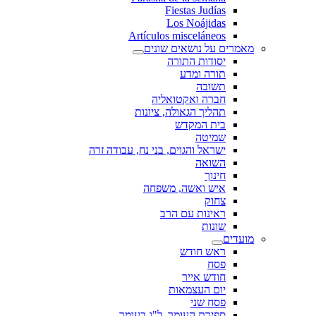
Fiestas Judías
Los Noájidas
Artículos misceláneos
מאמרים על נושאים שונים
יסודות התורה
תורה ומדע
תשובה
חברה ואקטואליה
תהליך הגאולה, ציונות
בית המקדש
שמיטה
ישראל והגוים, בני נח, עבודה זרה
השואה
חינוך
איש ואשה, משפחה
צחוק
ראינות עם הרב
שונות
מועדים
ראש חודש
פסח
חודש אייר
יום העצמאות
פסח שני
ספירת העומר, ל"ג בעומר