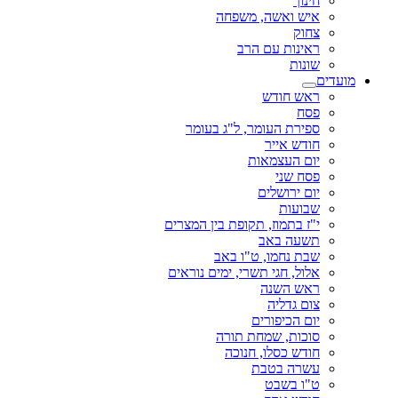
חינוך
איש ואשה, משפחה
צחוק
ראינות עם הרב
שונות
מועדים
ראש חודש
פסח
ספירת העומר, ל"ג בעומר
חודש אייר
יום העצמאות
פסח שני
יום ירושלים
שבועות
י"ז בתמוז, תקופת בין המצרים
תשעה באב
שבת נחמו, ט"ו באב
אלול, חגי תשרי, ימים נוראים
ראש השנה
צום גדליה
יום הכיפורים
סוכות, שמחת תורה
חודש כסלו, חנוכה
עשרה בטבת
ט"ו בשבט