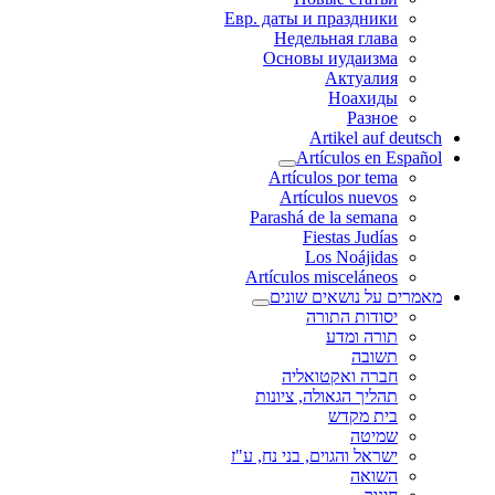
Евр. даты и праздники
Недельная глава
Основы иудаизма
Актуалия
Ноахиды
Разное
Artikel auf deutsch
Artículos en Español
Artículos por tema
Artículos nuevos
Parashá de la semana
Fiestas Judías
Los Noájidas
Artículos misceláneos
מאמרים על נושאים שונים
יסודות התורה
תורה ומדע
תשובה
חברה ואקטואליה
תהליך הגאולה, ציונות
בית מקדש
שמיטה
ישראל והגוים, בני נח, ע"ז
השואה