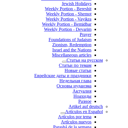
Jewish Holidays
Weekly Portion - Bereshit
Weekly Portion - Shemot
Weekly Portion - Vayikra
Weekly Portion - Bemidbar
Weekly Portion - Devarim
Prayer
Foundations of Judaism
Zionism, Redemption
Israel and the Nations
Miscellaneous articles
Статьи на русском
Статьи по темам
Новые статьи
Еврейские даты и праздники
Недельная глава
Основы иудаизма
Актуалия
Ноахиды
Разное
Artikel auf deutsch
Artículos en Español
Artículos por tema
Artículos nuevos
Parashá de la semana