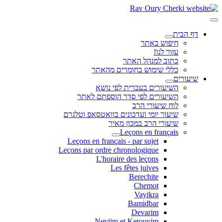
דף הבית
חיפוש באתר
עזור לנו!
כתוב למנהל האתר
כללי שימוש בחומרים מהאתר
שיעורים
השיעורים בעברית לפי נושא
השיעורים לפי סדר הוספתם לאתר
לוח שיעורי הרב
שיעור יומי ועדכונים בוואטסאפ וטלגרם
שיעורי הרב במכון מאיר
Leçons en français
Leçons en français - par sujet
Leçons par ordre chronologique
L'horaire des leçons
Les fêtes juives
Berechite
Chemot
Vayikra
Bamidbar
Devarim
Neviim et Ketouvim