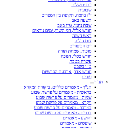
יום ירושלים
שבועות
י"ז בתמוז, תקופת בין המצרים
תשעה באב
שבת נחמו, ט"ו באב
חודש אלול, חגי תשרי, ימים נוראים
ראש השנה
צום גדליה
יום הכיפורים
סוכות, שמחת תורה
חודש כסלו, חנוכה
עשרה בטבת
ט"ו בשבט
חודש אדר, ארבעת הפרשיות
פורים
תנ"ך
תנ"ך - מאמרים כלליים, ביקורת המקרא
בראשית - מאמרים על פרשת שבוע
שמות - מאמרים על פרשת שבוע
ויקרא - מאמרים על פרשת שבוע
במדבר - מאמרים על פרשת שבוע
דברים - מאמרים על פרשת שבוע
יהושע - מאמרים
שופטים - מאמרים