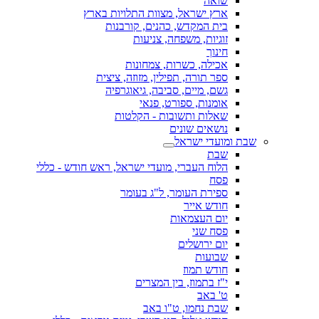
שואה
ארץ ישראל, מצוות התלויות בארץ
בית המקדש, כהנים, קורבנות
זוגיות, משפחה, צניעות
חינוך
אכילה, כשרות, צמחונות
ספר תורה, תפילין, מזוזה, ציצית
גשם, מיים, סביבה, גיאוגרפיה
אומנות, ספורט, פנאי
שאלות ותשובות - הקלטות
נושאים שונים
שבת ומועדי ישראל
שבת
הלוח העברי, מועדי ישראל, ראש חודש - כללי
פסח
ספירת העומר, ל"ג בעומר
חודש אייר
יום העצמאות
פסח שני
יום ירושלים
שבועות
חודש תמוז
י"ז בתמוז, בין המצרים
ט' באב
שבת נחמו, ט"ו באב