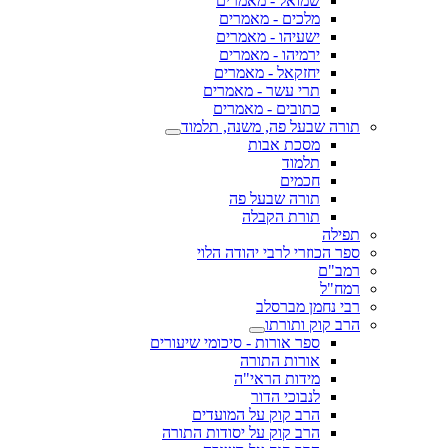
שמואל - מאמרים
מלכים - מאמרים
ישעיהו - מאמרים
ירמיהו - מאמרים
יחזקאל - מאמרים
תרי עשר - מאמרים
כתובים - מאמרים
תורה שבעל פה, משנה, תלמוד
מסכת אבות
תלמוד
חכמים
תורה שבעל פה
תורת הקבלה
תפילה
ספר הכוזרי לרבי יהודה הלוי
רמב"ם
רמח"ל
רבי נחמן מברסלב
הרב קוק ותורתו
ספר אורות - סיכומי שיעורים
אורות התורה
מידות הראי"ה
לנבוכי הדור
הרב קוק על המועדים
הרב קוק על יסודות התורה