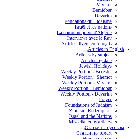
Vayikra
Bemidbar
Devarim
Fondations du Judaisme
Israël et les nations
La commun. juive d'Algérie
Interviews avec le Rav
Articles divers en français
Articles in English
Articles by subject
Articles by date
Jewish Holidays
Weekly Portion - Bereshit
Weekly Portion - Shemot
Weekly Portion - Vayikra
Weekly Portion - Bemidbar
Weekly Portion - Devarim
Prayer
Foundations of Judaism
Zionism, Redemption
Israel and the Nations
Miscellaneous articles
Статьи на русском
Статьи по темам
Новые статьи