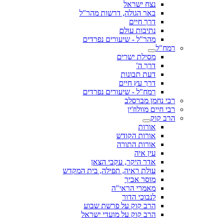
נצח ישראל
באר הגולה, דרשות מהר"ל
דרך חיים
נתיבות עולם
מהר"ל - שיעורים נפרדים
רמח"ל
מסילת ישרים
דרך ה'
דעת תבונות
דרך עץ חיים
רמח"ל - שיעורים נפרדים
רבי נחמן מברסלב
רבי חיים מוולוז'ין
הרב קוק
אורות
אורות הקודש
אורות התורה
עין איה
אדר היקר, עקבי הצאן
עולת ראיה, תפילה, בית המקדש
מוסר אביך
מאמרי הראי"ה
לנבוכי הדור
הרב קוק על פרשת שבוע
הרב קוק על מועדי ישראל