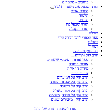
כתובים - מאמרים
תורה שבעל פה, משנה, תלמוד
מסכת אבות
תלמוד
חכמים
תורה שבעל פה
תורת הקבלה
תפילה
ספר הכוזרי לרבי יהודה הלוי
רמב"ם
רמח"ל
רבי נחמן מברסלב
הרב קוק ותורתו
ספר אורות - סיכומי שיעורים
אורות התורה
מידות הראי"ה
לנבוכי הדור
הרב קוק על המועדים
הרב קוק על יסודות התורה
הרב קוק על תשובה
הרב קוק על גלות, גאולה
הרב קוק על חברה, מלחמה
הרב קוק - מאמרים שונים
עזרו להפצת התורה של הרב!