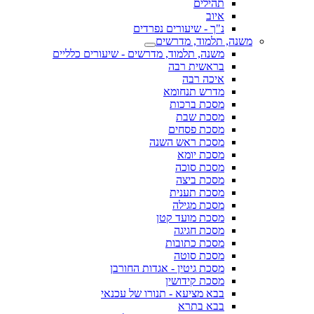
תהילים
איוב
נ"ך - שיעורים נפרדים
משנה, תלמוד, מדרשים
משנה, תלמוד, מדרשים - שיעורים כלליים
בראשית רבה
איכה רבה
מדרש תנחומא
מסכת ברכות
מסכת שבת
מסכת פסחים
מסכת ראש השנה
מסכת יומא
מסכת סוכה
מסכת ביצה
מסכת תענית
מסכת מגילה
מסכת מועד קטן
מסכת חגיגה
מסכת כתובות
מסכת סוטה
מסכת גיטין - אגדות החורבן
מסכת קידושין
בבא מציעא - תנורו של עכנאי
בבא בתרא