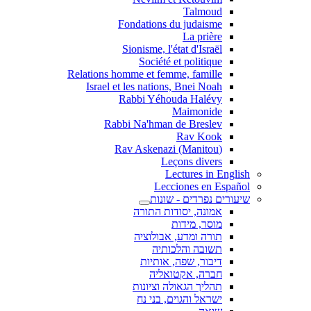
Talmoud
Fondations du judaisme
La prière
Sionisme, l'état d'Israël
Société et politique
Relations homme et femme, famille
Israel et les nations, Bnei Noah
Rabbi Yéhouda Halévy
Maimonide
Rabbi Na'hman de Breslev
Rav Kook
(Rav Askenazi (Manitou
Leçons divers
Lectures in English
Lecciones en Español
שיעורים נפרדים - שונות
אמונה, יסודות התורה
מוסר, מידות
תורה ומדע, אבולוציה
תשובה והלכותיה
דיבור, שפה, אותיות
חברה, אקטואליה
תהליך הגאולה וציונות
ישראל והגוים, בני נח