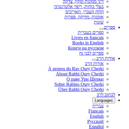
דיני ממונות ונזקין, צדקה
בעלי כוחות, ריפוי אלטרנטיבי
הלוח העברי, תאריכים
אומנות, מוזיקה, ספרות
שונות
ספרים
ספרים בעברית
Livres en français
Books in English
Книги на русском
ספרים לבני נח
אודות הרב
אודות הרב
À propos du Rav Oury Cherki
About Rabbi Oury Cherki
О раве Ури Шерки
Sobre Rabino Oury Cherki
Über Rabbi Oury Cherki
לכתוב לרב
Languages
עברית
Français
English
Русский
Español