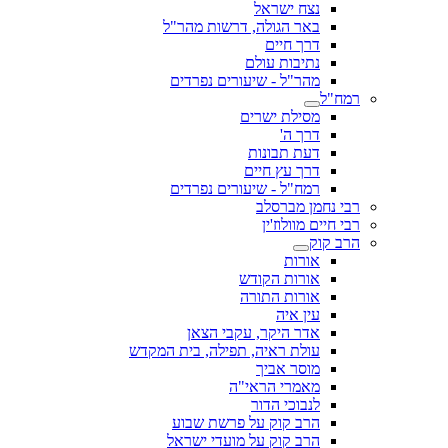
נצח ישראל
באר הגולה, דרשות מהר"ל
דרך חיים
נתיבות עולם
מהר"ל - שיעורים נפרדים
רמח"ל
מסילת ישרים
דרך ה'
דעת תבונות
דרך עץ חיים
רמח"ל - שיעורים נפרדים
רבי נחמן מברסלב
רבי חיים מוולוז'ין
הרב קוק
אורות
אורות הקודש
אורות התורה
עין איה
אדר היקר, עקבי הצאן
עולת ראיה, תפילה, בית המקדש
מוסר אביך
מאמרי הראי"ה
לנבוכי הדור
הרב קוק על פרשת שבוע
הרב קוק על מועדי ישראל