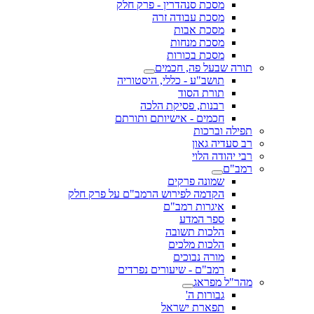
מסכת סנהדרין - פרק חלק
מסכת עבודה זרה
מסכת אבות
מסכת מנחות
מסכת בכורות
תורה שבעל פה, חכמים
תושב"ע - כללי, היסטוריה
תורת הסוד
רבנות, פסיקת הלכה
חכמים - אישיותם ותורתם
תפילה וברכות
רב סעדיה גאון
רבי יהודה הלוי
רמב"ם
שמונה פרקים
הקדמה לפירוש הרמב"ם על פרק חלק
איגרות רמב"ם
ספר המדע
הלכות תשובה
הלכות מלכים
מורה נבוכים
רמב"ם - שיעורים נפרדים
מהר"ל מפראג
גבורות ה'
תפארת ישראל