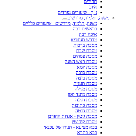
תהילים
איוב
נ"ך - שיעורים נפרדים
משנה, תלמוד, מדרשים
משנה, תלמוד, מדרשים - שיעורים כלליים
בראשית רבה
איכה רבה
מדרש תנחומא
מסכת ברכות
מסכת שבת
מסכת פסחים
מסכת ראש השנה
מסכת יומא
מסכת סוכה
מסכת ביצה
מסכת תענית
מסכת מגילה
מסכת מועד קטן
מסכת חגיגה
מסכת כתובות
מסכת סוטה
מסכת גיטין - אגדות החורבן
מסכת קידושין
בבא מציעא - תנורו של עכנאי
בבא בתרא