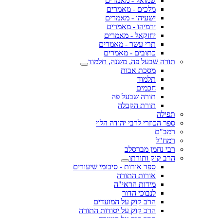
שמואל - מאמרים
מלכים - מאמרים
ישעיהו - מאמרים
ירמיהו - מאמרים
יחזקאל - מאמרים
תרי עשר - מאמרים
כתובים - מאמרים
תורה שבעל פה, משנה, תלמוד
מסכת אבות
תלמוד
חכמים
תורה שבעל פה
תורת הקבלה
תפילה
ספר הכוזרי לרבי יהודה הלוי
רמב"ם
רמח"ל
רבי נחמן מברסלב
הרב קוק ותורתו
ספר אורות - סיכומי שיעורים
אורות התורה
מידות הראי"ה
לנבוכי הדור
הרב קוק על המועדים
הרב קוק על יסודות התורה