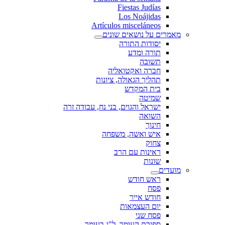
Fiestas Judías
Los Noájidas
Artículos misceláneos
מאמרים על נושאים שונים
יסודות התורה
תורה ומדע
תשובה
חברה ואקטואליה
תהליך הגאולה, ציונות
בית המקדש
שמיטה
ישראל והגוים, בני נח, עבודה זרה
השואה
חינוך
איש ואשה, משפחה
צחוק
ראינות עם הרב
שונות
מועדים
ראש חודש
פסח
חודש אייר
יום העצמאות
פסח שני
ספירת העומר, ל"ג בעומר