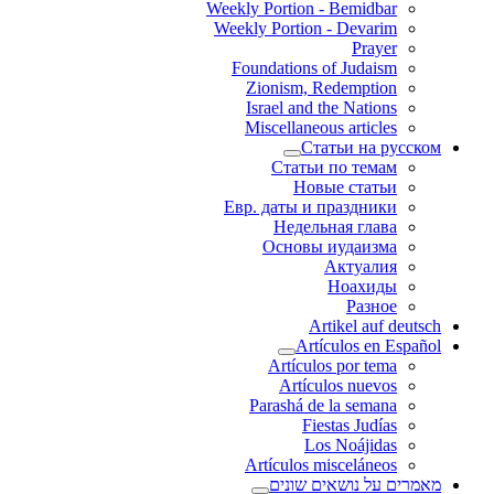
Weekly Portion - Bemidbar
Weekly Portion - Devarim
Prayer
Foundations of Judaism
Zionism, Redemption
Israel and the Nations
Miscellaneous articles
Статьи на русском
Статьи по темам
Новые статьи
Евр. даты и праздники
Недельная глава
Основы иудаизма
Актуалия
Ноахиды
Разное
Artikel auf deutsch
Artículos en Español
Artículos por tema
Artículos nuevos
Parashá de la semana
Fiestas Judías
Los Noájidas
Artículos misceláneos
מאמרים על נושאים שונים