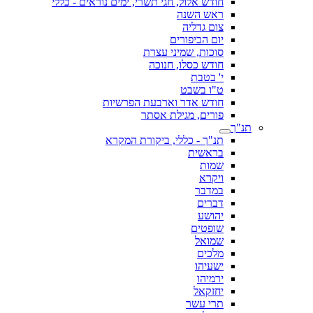
חודש אלול, חגי תשרי, ימים נוראים - כללי
ראש השנה
צום גדליה
יום הכיפורים
סוכות, שמיני עצרת
חודש כסלו, חנוכה
י' בטבת
ט"ו בשבט
חודש אדר וארבעת הפרשיות
פורים, מגילת אסתר
תנ"ך
תנ"ך - כללי, ביקורת המקרא
בראשית
שמות
ויקרא
במדבר
דברים
יהושע
שופטים
שמואל
מלכים
ישעיהו
ירמיהו
יחזקאל
תרי עשר