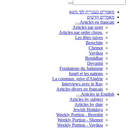
מאמרים בעברית לפי נושא
מאמרים חדשים
Articles en français
Articles par sujet
.Articles par ordre chron
Les fêtes juives
Berechite
Chemot
Vayikra
Bemidbar
Devarim
Fondations du Judaisme
Israël et les nations
La commun. juive d'Algérie
Interviews avec le Rav
Articles divers en français
Articles in English
Articles by subject
Articles by date
Jewish Holidays
Weekly Portion - Bereshit
Weekly Portion - Shemot
Weekly Portion - Vayikra