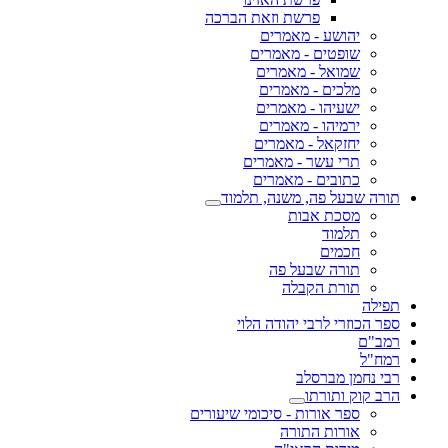
פרשת וזאת הברכה
יהושע - מאמרים
שופטים - מאמרים
שמואל - מאמרים
מלכים - מאמרים
ישעיהו - מאמרים
ירמיהו - מאמרים
יחזקאל - מאמרים
תרי עשר - מאמרים
כתובים - מאמרים
תורה שבעל פה, משנה, תלמוד
מסכת אבות
תלמוד
חכמים
תורה שבעל פה
תורת הקבלה
תפילה
ספר הכוזרי לרבי יהודה הלוי
רמב"ם
רמח"ל
רבי נחמן מברסלב
הרב קוק ותורתו
ספר אורות - סיכומי שיעורים
אורות התורה