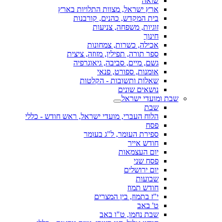
שואה
ארץ ישראל, מצוות התלויות בארץ
בית המקדש, כהנים, קורבנות
זוגיות, משפחה, צניעות
חינוך
אכילה, כשרות, צמחונות
ספר תורה, תפילין, מזוזה, ציצית
גשם, מיים, סביבה, גיאוגרפיה
אומנות, ספורט, פנאי
שאלות ותשובות - הקלטות
נושאים שונים
שבת ומועדי ישראל
שבת
הלוח העברי, מועדי ישראל, ראש חודש - כללי
פסח
ספירת העומר, ל"ג בעומר
חודש אייר
יום העצמאות
פסח שני
יום ירושלים
שבועות
חודש תמוז
י"ז בתמוז, בין המצרים
ט' באב
שבת נחמו, ט"ו באב