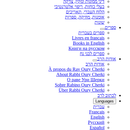
דיני ממונות ונזקין, צדקה
בעלי כוחות, ריפוי אלטרנטיבי
הלוח העברי, תאריכים
אומנות, מוזיקה, ספרות
שונות
ספרים
ספרים בעברית
Livres en français
Books in English
Книги на русском
ספרים לבני נח
אודות הרב
אודות הרב
À propos du Rav Oury Cherki
About Rabbi Oury Cherki
О раве Ури Шерки
Sobre Rabino Oury Cherki
Über Rabbi Oury Cherki
לכתוב לרב
Languages
עברית
Français
English
Русский
Español