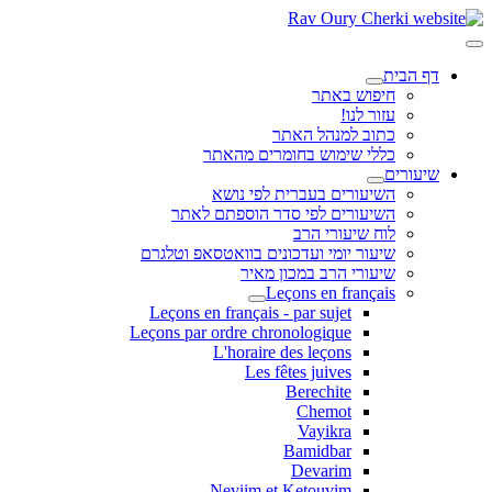
דף הבית
חיפוש באתר
עזור לנו!
כתוב למנהל האתר
כללי שימוש בחומרים מהאתר
שיעורים
השיעורים בעברית לפי נושא
השיעורים לפי סדר הוספתם לאתר
לוח שיעורי הרב
שיעור יומי ועדכונים בוואטסאפ וטלגרם
שיעורי הרב במכון מאיר
Leçons en français
Leçons en français - par sujet
Leçons par ordre chronologique
L'horaire des leçons
Les fêtes juives
Berechite
Chemot
Vayikra
Bamidbar
Devarim
Neviim et Ketouvim