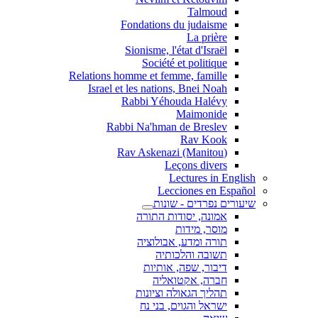
Talmoud
Fondations du judaisme
La prière
Sionisme, l'état d'Israël
Société et politique
Relations homme et femme, famille
Israel et les nations, Bnei Noah
Rabbi Yéhouda Halévy
Maimonide
Rabbi Na'hman de Breslev
Rav Kook
(Rav Askenazi (Manitou
Leçons divers
Lectures in English
Lecciones en Español
שיעורים נפרדים - שונות
אמונה, יסודות התורה
מוסר, מידות
תורה ומדע, אבולוציה
תשובה והלכותיה
דיבור, שפה, אותיות
חברה, אקטואליה
תהליך הגאולה וציונות
ישראל והגוים, בני נח