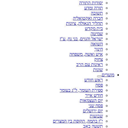
יסודות התורה
תורה ומדע
תשובה
חברה ואקטואליה
תהליך הגאולה, ציונות
בית מקדש
שמיטה
ישראל והגוים, בני נח, ע"ז
השואה
חינוך
איש ואשה, משפחה
צחוק
ראינות עם הרב
שונות
מועדים
ראש חודש
פסח
ספירת העומר, ל"ג בעומר
חודש אייר
יום העצמאות
פסח שני
יום ירושלים
שבועות
י"ז בתמוז, תקופת בין המצרים
תשעה באב