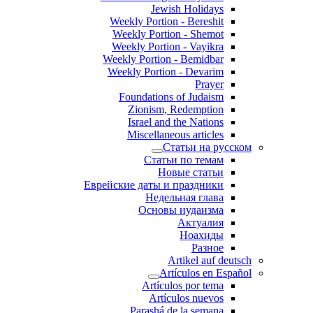
Jewish Holidays
Weekly Portion - Bereshit
Weekly Portion - Shemot
Weekly Portion - Vayikra
Weekly Portion - Bemidbar
Weekly Portion - Devarim
Prayer
Foundations of Judaism
Zionism, Redemption
Israel and the Nations
Miscellaneous articles
Статьи на русском
Статьи по темам
Новые статьи
Еврейские даты и праздники
Недельная глава
Основы иудаизма
Актуалия
Ноахиды
Разное
Artikel auf deutsch
Artículos en Español
Artículos por tema
Artículos nuevos
Parashá de la semana