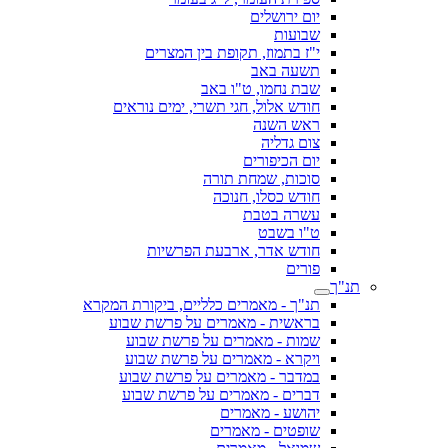
יום ירושלים
שבועות
י"ז בתמוז, תקופת בין המצרים
תשעה באב
שבת נחמו, ט"ו באב
חודש אלול, חגי תשרי, ימים נוראים
ראש השנה
צום גדליה
יום הכיפורים
סוכות, שמחת תורה
חודש כסלו, חנוכה
עשרה בטבת
ט"ו בשבט
חודש אדר, ארבעת הפרשיות
פורים
תנ"ך
תנ"ך - מאמרים כלליים, ביקורת המקרא
בראשית - מאמרים על פרשת שבוע
שמות - מאמרים על פרשת שבוע
ויקרא - מאמרים על פרשת שבוע
במדבר - מאמרים על פרשת שבוע
דברים - מאמרים על פרשת שבוע
יהושע - מאמרים
שופטים - מאמרים