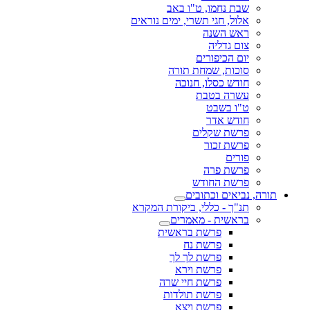
שבת נחמו, ט"ו באב
אלול, חגי תשרי, ימים נוראים
ראש השנה
צום גדליה
יום הכיפורים
סוכות, שמחת תורה
חודש כסלו, חנוכה
עשרה בטבת
ט"ו בשבט
חודש אדר
פרשת שקלים
פרשת זכור
פורים
פרשת פרה
פרשת החודש
תורה, נביאים וכתובים
תנ"ך - כללי, ביקורת המקרא
בראשית - מאמרים
פרשת בראשית
פרשת נח
פרשת לך לך
פרשת וירא
פרשת חיי שרה
פרשת תולדות
פרשת ויצא