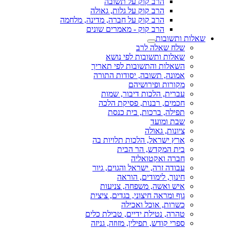
הרב קוק על תשובה
הרב קוק על גלות, גאולה
הרב קוק על חברה, מדינה, מלחמה
הרב קוק - מאמרים שונים
שאלות ותשובות
שלח שאלה לרב
שאלות ותשובות לפי נושא
השאלות והתשובות לפי תאריך
אמונה, תשובה, יסודות התורה
מקורות ופירושיהם
עברית, הלכות דיבור, שמות
חכמים, רבנות, פסיקת הלכה
תפילה, ברכות, בית כנסת
שבת ומועד
ציונות, גאולה
ארץ ישראל, הלכות תלויות בה
בית המקדש, הר הבית
חברה ואקטואליה
עבודה זרה, ישראל והגוים, גיור
חינוך, לימודים, הוראה
איש ואשה, משפחה, צניעות
גוף ומראה חיצוני, בגדים, ציצית
כשרות, אוכל ואכילה
טהרה, נטילת ידיים, טבילת כלים
ספרי קודש, תפילין, מזוזה, גניזה