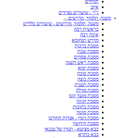
תהילים
איוב
נ"ך - שיעורים נפרדים
משנה, תלמוד, מדרשים
משנה, תלמוד, מדרשים - שיעורים כלליים
בראשית רבה
איכה רבה
מדרש תנחומא
מסכת ברכות
מסכת שבת
מסכת פסחים
מסכת ראש השנה
מסכת יומא
מסכת סוכה
מסכת ביצה
מסכת תענית
מסכת מגילה
מסכת מועד קטן
מסכת חגיגה
מסכת כתובות
מסכת סוטה
מסכת גיטין - אגדות החורבן
מסכת קידושין
בבא מציעא - תנורו של עכנאי
בבא בתרא