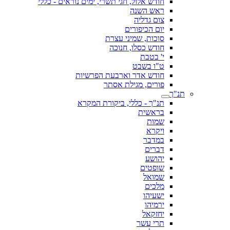
חודש אלול, חגי תשרי, ימים נוראים - כללי
ראש השנה
צום גדליה
יום הכיפורים
סוכות, שמיני עצרת
חודש כסלו, חנוכה
י' בטבת
ט"ו בשבט
חודש אדר וארבעת הפרשיות
פורים, מגילת אסתר
תנ"ך
תנ"ך - כללי, ביקורת המקרא
בראשית
שמות
ויקרא
במדבר
דברים
יהושע
שופטים
שמואל
מלכים
ישעיהו
ירמיהו
יחזקאל
תרי עשר