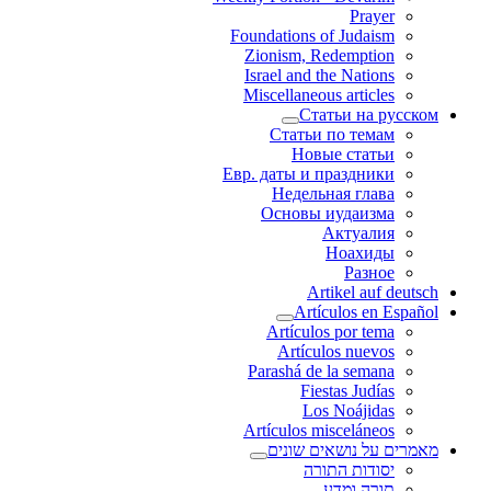
Prayer
Foundations of Judaism
Zionism, Redemption
Israel and the Nations
Miscellaneous articles
Статьи на русском
Статьи по темам
Новые статьи
Евр. даты и праздники
Недельная глава
Основы иудаизма
Актуалия
Ноахиды
Разное
Artikel auf deutsch
Artículos en Español
Artículos por tema
Artículos nuevos
Parashá de la semana
Fiestas Judías
Los Noájidas
Artículos misceláneos
מאמרים על נושאים שונים
יסודות התורה
תורה ומדע