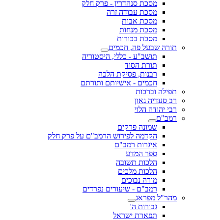
מסכת סנהדרין - פרק חלק
מסכת עבודה זרה
מסכת אבות
מסכת מנחות
מסכת בכורות
תורה שבעל פה, חכמים
תושב"ע - כללי, היסטוריה
תורת הסוד
רבנות, פסיקת הלכה
חכמים - אישיותם ותורתם
תפילה וברכות
רב סעדיה גאון
רבי יהודה הלוי
רמב"ם
שמונה פרקים
הקדמה לפירוש הרמב"ם על פרק חלק
איגרות רמב"ם
ספר המדע
הלכות תשובה
הלכות מלכים
מורה נבוכים
רמב"ם - שיעורים נפרדים
מהר"ל מפראג
גבורות ה'
תפארת ישראל