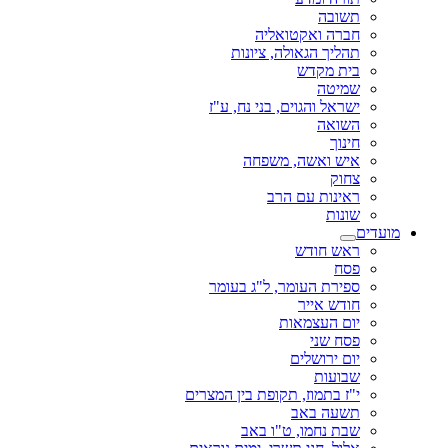
תשובה
חברה ואקטואליה
תהליך הגאולה, ציונות
בית מקדש
שמיטה
ישראל והגוים, בני נח, ע"ז
השואה
חינוך
איש ואשה, משפחה
צחוק
ראינות עם הרב
שונות
מועדים
ראש חודש
פסח
ספירת העומר, ל"ג בעומר
חודש אייר
יום העצמאות
פסח שני
יום ירושלים
שבועות
י"ז בתמוז, תקופת בין המצרים
תשעה באב
שבת נחמו, ט"ו באב