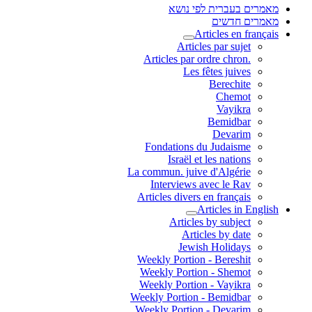
מאמרים בעברית לפי נושא
מאמרים חדשים
Articles en français
Articles par sujet
.Articles par ordre chron
Les fêtes juives
Berechite
Chemot
Vayikra
Bemidbar
Devarim
Fondations du Judaisme
Israël et les nations
La commun. juive d'Algérie
Interviews avec le Rav
Articles divers en français
Articles in English
Articles by subject
Articles by date
Jewish Holidays
Weekly Portion - Bereshit
Weekly Portion - Shemot
Weekly Portion - Vayikra
Weekly Portion - Bemidbar
Weekly Portion - Devarim