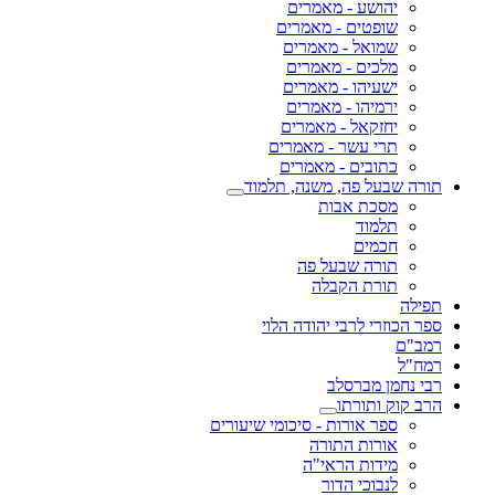
יהושע - מאמרים
שופטים - מאמרים
שמואל - מאמרים
מלכים - מאמרים
ישעיהו - מאמרים
ירמיהו - מאמרים
יחזקאל - מאמרים
תרי עשר - מאמרים
כתובים - מאמרים
תורה שבעל פה, משנה, תלמוד
מסכת אבות
תלמוד
חכמים
תורה שבעל פה
תורת הקבלה
תפילה
ספר הכוזרי לרבי יהודה הלוי
רמב"ם
רמח"ל
רבי נחמן מברסלב
הרב קוק ותורתו
ספר אורות - סיכומי שיעורים
אורות התורה
מידות הראי"ה
לנבוכי הדור