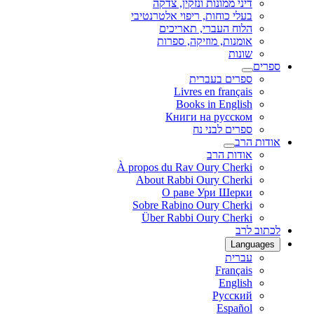
דיני ממונות ונזקין, צדקה
בעלי כוחות, ריפוי אלטרנטיבי
הלוח העברי, תאריכים
אומנות, מוזיקה, ספרות
שונות
ספרים
ספרים בעברית
Livres en français
Books in English
Книги на русском
ספרים לבני נח
אודות הרב
אודות הרב
À propos du Rav Oury Cherki
About Rabbi Oury Cherki
О раве Ури Шерки
Sobre Rabino Oury Cherki
Über Rabbi Oury Cherki
לכתוב לרב
Languages
עברית
Français
English
Русский
Español