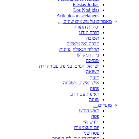
Fiestas Judías
Los Noájidas
Artículos misceláneos
מאמרים על נושאים שונים
יסודות התורה
תורה ומדע
תשובה
חברה ואקטואליה
תהליך הגאולה, ציונות
בית המקדש
שמיטה
ישראל והגוים, בני נח, עבודה זרה
השואה
חינוך
איש ואשה, משפחה
צחוק
ראינות עם הרב
שונות
מועדים
ראש חודש
פסח
חודש אייר
יום העצמאות
פסח שני
ספירת העומר, ל"ג בעומר