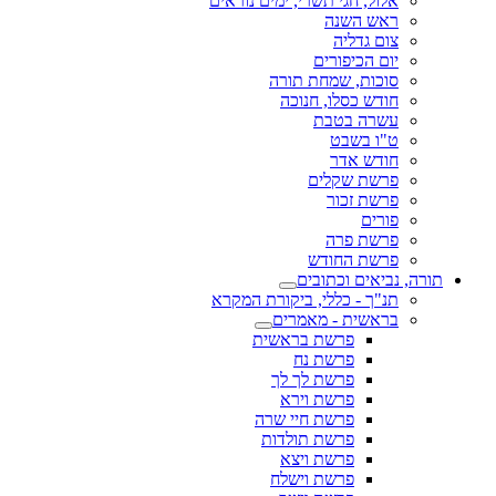
אלול, חגי תשרי, ימים נוראים
ראש השנה
צום גדליה
יום הכיפורים
סוכות, שמחת תורה
חודש כסלו, חנוכה
עשרה בטבת
ט"ו בשבט
חודש אדר
פרשת שקלים
פרשת זכור
פורים
פרשת פרה
פרשת החודש
תורה, נביאים וכתובים
תנ"ך - כללי, ביקורת המקרא
בראשית - מאמרים
פרשת בראשית
פרשת נח
פרשת לך לך
פרשת וירא
פרשת חיי שרה
פרשת תולדות
פרשת ויצא
פרשת וישלח