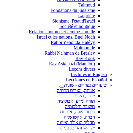
Talmoud
Fondations du judaisme
La prière
Sionisme, l'état d'Israël
Société et politique
Relations homme et femme, famille
Israel et les nations, Bnei Noah
Rabbi Yéhouda Halévy
Maimonide
Rabbi Na'hman de Breslev
Rav Kook
(Rav Askenazi (Manitou
Leçons divers
Lectures in English
Lecciones en Español
שיעורים נפרדים - שונות
אמונה, יסודות התורה
מוסר, מידות
תורה ומדע, אבולוציה
תשובה והלכותיה
דיבור, שפה, אותיות
חברה, אקטואליה
תהליך הגאולה וציונות
ישראל והגוים, בני נח