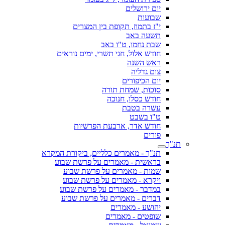
יום ירושלים
שבועות
י"ז בתמוז, תקופת בין המצרים
תשעה באב
שבת נחמו, ט"ו באב
חודש אלול, חגי תשרי, ימים נוראים
ראש השנה
צום גדליה
יום הכיפורים
סוכות, שמחת תורה
חודש כסלו, חנוכה
עשרה בטבת
ט"ו בשבט
חודש אדר, ארבעת הפרשיות
פורים
תנ"ך
תנ"ך - מאמרים כלליים, ביקורת המקרא
בראשית - מאמרים על פרשת שבוע
שמות - מאמרים על פרשת שבוע
ויקרא - מאמרים על פרשת שבוע
במדבר - מאמרים על פרשת שבוע
דברים - מאמרים על פרשת שבוע
יהושע - מאמרים
שופטים - מאמרים