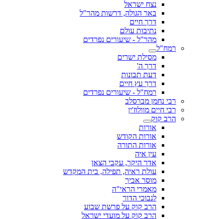
נצח ישראל
באר הגולה, דרשות מהר"ל
דרך חיים
נתיבות עולם
מהר"ל - שיעורים נפרדים
רמח"ל
מסילת ישרים
דרך ה'
דעת תבונות
דרך עץ חיים
רמח"ל - שיעורים נפרדים
רבי נחמן מברסלב
רבי חיים מוולוז'ין
הרב קוק
אורות
אורות הקודש
אורות התורה
עין איה
אדר היקר, עקבי הצאן
עולת ראיה, תפילה, בית המקדש
מוסר אביך
מאמרי הראי"ה
לנבוכי הדור
הרב קוק על פרשת שבוע
הרב קוק על מועדי ישראל