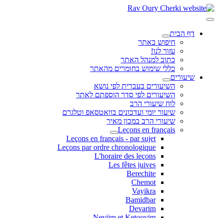
דף הבית
חיפוש באתר
עזור לנו!
כתוב למנהל האתר
כללי שימוש בחומרים מהאתר
שיעורים
השיעורים בעברית לפי נושא
השיעורים לפי סדר הוספתם לאתר
לוח שיעורי הרב
שיעור יומי ועדכונים בוואטסאפ וטלגרם
שיעורי הרב במכון מאיר
Leçons en français
Leçons en français - par sujet
Leçons par ordre chronologique
L'horaire des leçons
Les fêtes juives
Berechite
Chemot
Vayikra
Bamidbar
Devarim
Neviim et Ketouvim