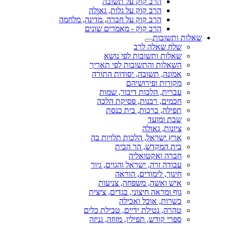
הרב קוק על תשובה
הרב קוק על גלות, גאולה
הרב קוק על חברה, מדינה, מלחמה
הרב קוק - מאמרים שונים
שאלות ותשובות
שלח שאלה לרב
שאלות ותשובות לפי נושא
השאלות והתשובות לפי תאריך
אמונה, תשובה, יסודות התורה
מקורות ופירושיהם
עברית, הלכות דיבור, שמות
חכמים, רבנות, פסיקת הלכה
תפילה, ברכות, בית כנסת
שבת ומועד
ציונות, גאולה
ארץ ישראל, הלכות תלויות בה
בית המקדש, הר הבית
חברה ואקטואליה
עבודה זרה, ישראל והגוים, גיור
חינוך, לימודים, הוראה
איש ואשה, משפחה, צניעות
גוף ומראה חיצוני, בגדים, ציצית
כשרות, אוכל ואכילה
טהרה, נטילת ידיים, טבילת כלים
ספרי קודש, תפילין, מזוזה, גניזה