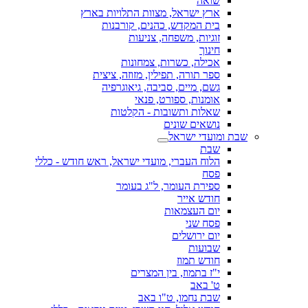
שואה
ארץ ישראל, מצוות התלויות בארץ
בית המקדש, כהנים, קורבנות
זוגיות, משפחה, צניעות
חינוך
אכילה, כשרות, צמחונות
ספר תורה, תפילין, מזוזה, ציצית
גשם, מיים, סביבה, גיאוגרפיה
אומנות, ספורט, פנאי
שאלות ותשובות - הקלטות
נושאים שונים
שבת ומועדי ישראל
שבת
הלוח העברי, מועדי ישראל, ראש חודש - כללי
פסח
ספירת העומר, ל"ג בעומר
חודש אייר
יום העצמאות
פסח שני
יום ירושלים
שבועות
חודש תמוז
י"ז בתמוז, בין המצרים
ט' באב
שבת נחמו, ט"ו באב