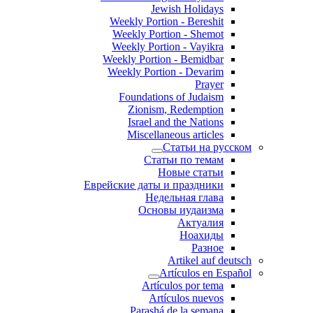
Jewish Holidays
Weekly Portion - Bereshit
Weekly Portion - Shemot
Weekly Portion - Vayikra
Weekly Portion - Bemidbar
Weekly Portion - Devarim
Prayer
Foundations of Judaism
Zionism, Redemption
Israel and the Nations
Miscellaneous articles
Статьи на русском
Статьи по темам
Новые статьи
Еврейские даты и праздники
Недельная глава
Основы иудаизма
Актуалия
Ноахиды
Разное
Artikel auf deutsch
Artículos en Español
Artículos por tema
Artículos nuevos
Parashá de la semana