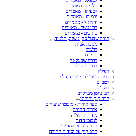
שמואל - מאמרים
מלכים - מאמרים
ישעיהו - מאמרים
ירמיהו - מאמרים
יחזקאל - מאמרים
תרי עשר - מאמרים
כתובים - מאמרים
תורה שבעל פה, משנה, תלמוד
מסכת אבות
תלמוד
חכמים
תורה שבעל פה
תורת הקבלה
תפילה
ספר הכוזרי לרבי יהודה הלוי
רמב"ם
רמח"ל
רבי נחמן מברסלב
הרב קוק ותורתו
ספר אורות - סיכומי שיעורים
אורות התורה
מידות הראי"ה
לנבוכי הדור
הרב קוק על המועדים
הרב קוק על יסודות התורה