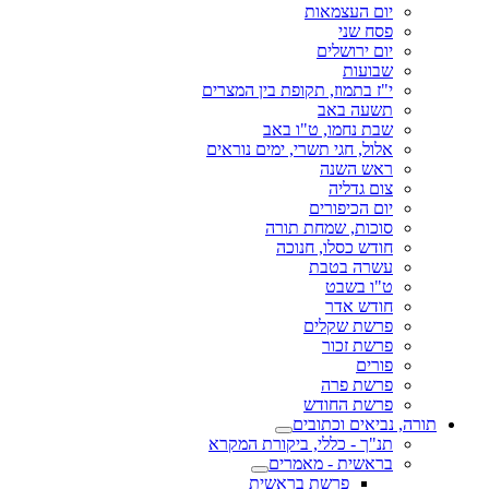
יום העצמאות
פסח שני
יום ירושלים
שבועות
י"ז בתמוז, תקופת בין המצרים
תשעה באב
שבת נחמו, ט"ו באב
אלול, חגי תשרי, ימים נוראים
ראש השנה
צום גדליה
יום הכיפורים
סוכות, שמחת תורה
חודש כסלו, חנוכה
עשרה בטבת
ט"ו בשבט
חודש אדר
פרשת שקלים
פרשת זכור
פורים
פרשת פרה
פרשת החודש
תורה, נביאים וכתובים
תנ"ך - כללי, ביקורת המקרא
בראשית - מאמרים
פרשת בראשית