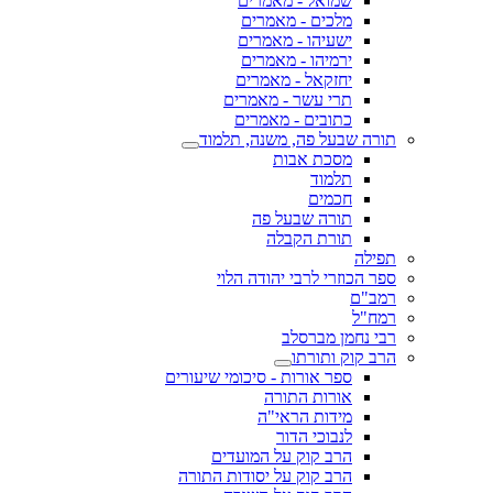
שמואל - מאמרים
מלכים - מאמרים
ישעיהו - מאמרים
ירמיהו - מאמרים
יחזקאל - מאמרים
תרי עשר - מאמרים
כתובים - מאמרים
תורה שבעל פה, משנה, תלמוד
מסכת אבות
תלמוד
חכמים
תורה שבעל פה
תורת הקבלה
תפילה
ספר הכוזרי לרבי יהודה הלוי
רמב"ם
רמח"ל
רבי נחמן מברסלב
הרב קוק ותורתו
ספר אורות - סיכומי שיעורים
אורות התורה
מידות הראי"ה
לנבוכי הדור
הרב קוק על המועדים
הרב קוק על יסודות התורה