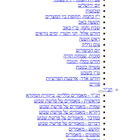
יום ירושלים
שבועות
י"ז בתמוז, תקופת בין המצרים
תשעה באב
שבת נחמו, ט"ו באב
חודש אלול, חגי תשרי, ימים נוראים
ראש השנה
צום גדליה
יום הכיפורים
סוכות, שמחת תורה
חודש כסלו, חנוכה
עשרה בטבת
ט"ו בשבט
חודש אדר, ארבעת הפרשיות
פורים
תנ"ך
תנ"ך - מאמרים כלליים, ביקורת המקרא
בראשית - מאמרים על פרשת שבוע
שמות - מאמרים על פרשת שבוע
ויקרא - מאמרים על פרשת שבוע
במדבר - מאמרים על פרשת שבוע
דברים - מאמרים על פרשת שבוע
יהושע - מאמרים
שופטים - מאמרים