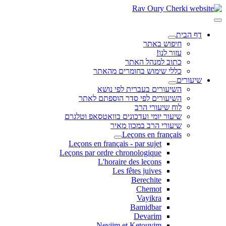
דף הבית
חיפוש באתר
עזור לנו!
כתוב למנהל האתר
כללי שימוש בחומרים מהאתר
שיעורים
השיעורים בעברית לפי נושא
השיעורים לפי סדר הוספתם לאתר
לוח שיעורי הרב
שיעור יומי ועדכונים בוואטסאפ וטלגרם
שיעורי הרב במכון מאיר
Leçons en français
Leçons en français - par sujet
Leçons par ordre chronologique
L'horaire des leçons
Les fêtes juives
Berechite
Chemot
Vayikra
Bamidbar
Devarim
Neviim et Ketouvim