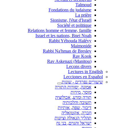
Talmoud
Fondations du judaisme
La prière
Sionisme, l'état d'Israël
Société et politique
Relations homme et femme, famille
Israel et les nations, Bnei Noah
Rabbi Yéhouda Halévy
Maimonide
Rabbi Na'hman de Breslev
Rav Kook
(Rav Askenazi (Manitou
Leçons divers
Lectures in English
Lecciones en Español
שיעורים נפרדים - שונות
אמונה, יסודות התורה
מוסר, מידות
תורה ומדע, אבולוציה
תשובה והלכותיה
דיבור, שפה, אותיות
חברה, אקטואליה
תהליך הגאולה וציונות
ישראל והגוים, בני נח