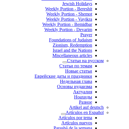
Jewish Holidays
Weekly Portion - Bereshit
Weekly Portion - Shemot
Weekly Portion - Vayikra
Weekly Portion - Bemidbar
Weekly Portion - Devarim
Prayer
Foundations of Judaism
Zionism, Redemption
Israel and the Nations
Miscellaneous articles
Статьи на русском
Статьи по темам
Новые статьи
Еврейские даты и праздники
Недельная глава
Основы иудаизма
Актуалия
Ноахиды
Разное
Artikel auf deutsch
Artículos en Español
Artículos por tema
Artículos nuevos
Parashá de la semana