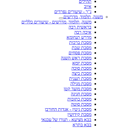
תהילים
איוב
נ"ך - שיעורים נפרדים
משנה, תלמוד, מדרשים
משנה, תלמוד, מדרשים - שיעורים כלליים
בראשית רבה
איכה רבה
מדרש תנחומא
מסכת ברכות
מסכת שבת
מסכת פסחים
מסכת ראש השנה
מסכת יומא
מסכת סוכה
מסכת ביצה
מסכת תענית
מסכת מגילה
מסכת מועד קטן
מסכת חגיגה
מסכת כתובות
מסכת סוטה
מסכת גיטין - אגדות החורבן
מסכת קידושין
בבא מציעא - תנורו של עכנאי
בבא בתרא