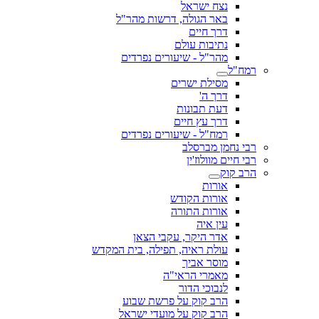
נצח ישראל
באר הגולה, דרשות מהר"ל
דרך חיים
נתיבות עולם
מהר"ל - שיעורים נפרדים
רמח"ל
מסילת ישרים
דרך ה'
דעת תבונות
דרך עץ חיים
רמח"ל - שיעורים נפרדים
רבי נחמן מברסלב
רבי חיים מוולוז'ין
הרב קוק
אורות
אורות הקודש
אורות התורה
עין איה
אדר היקר, עקבי הצאן
עולת ראיה, תפילה, בית המקדש
מוסר אביך
מאמרי הראי"ה
לנבוכי הדור
הרב קוק על פרשת שבוע
הרב קוק על מועדי ישראל