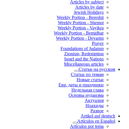
Articles by subject
Articles by date
Jewish Holidays
Weekly Portion - Bereshit
Weekly Portion - Shemot
Weekly Portion - Vayikra
Weekly Portion - Bemidbar
Weekly Portion - Devarim
Prayer
Foundations of Judaism
Zionism, Redemption
Israel and the Nations
Miscellaneous articles
Статьи на русском
Статьи по темам
Новые статьи
Евр. даты и праздники
Недельная глава
Основы иудаизма
Актуалия
Ноахиды
Разное
Artikel auf deutsch
Artículos en Español
Artículos por tema