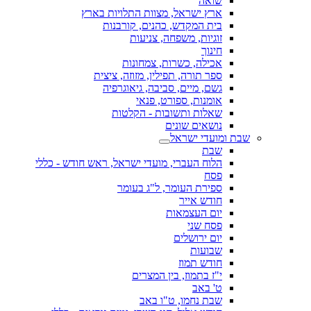
שואה
ארץ ישראל, מצוות התלויות בארץ
בית המקדש, כהנים, קורבנות
זוגיות, משפחה, צניעות
חינוך
אכילה, כשרות, צמחונות
ספר תורה, תפילין, מזוזה, ציצית
גשם, מיים, סביבה, גיאוגרפיה
אומנות, ספורט, פנאי
שאלות ותשובות - הקלטות
נושאים שונים
שבת ומועדי ישראל
שבת
הלוח העברי, מועדי ישראל, ראש חודש - כללי
פסח
ספירת העומר, ל"ג בעומר
חודש אייר
יום העצמאות
פסח שני
יום ירושלים
שבועות
חודש תמוז
י"ז בתמוז, בין המצרים
ט' באב
שבת נחמו, ט"ו באב