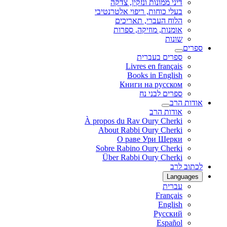
דיני ממונות ונזקין, צדקה
בעלי כוחות, ריפוי אלטרנטיבי
הלוח העברי, תאריכים
אומנות, מוזיקה, ספרות
שונות
ספרים
ספרים בעברית
Livres en français
Books in English
Книги на русском
ספרים לבני נח
אודות הרב
אודות הרב
À propos du Rav Oury Cherki
About Rabbi Oury Cherki
О раве Ури Шерки
Sobre Rabino Oury Cherki
Über Rabbi Oury Cherki
לכתוב לרב
Languages
עברית
Français
English
Русский
Español