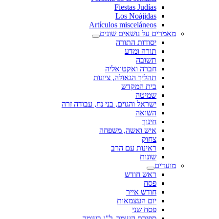
Fiestas Judías
Los Noájidas
Artículos misceláneos
מאמרים על נושאים שונים
יסודות התורה
תורה ומדע
תשובה
חברה ואקטואליה
תהליך הגאולה, ציונות
בית המקדש
שמיטה
ישראל והגוים, בני נח, עבודה זרה
השואה
חינוך
איש ואשה, משפחה
צחוק
ראינות עם הרב
שונות
מועדים
ראש חודש
פסח
חודש אייר
יום העצמאות
פסח שני
ספירת העומר, ל"ג בעומר