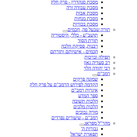
מסכת סנהדרין - פרק חלק
מסכת עבודה זרה
מסכת אבות
מסכת מנחות
מסכת בכורות
תורה שבעל פה, חכמים
תושב"ע - כללי, היסטוריה
תורת הסוד
רבנות, פסיקת הלכה
חכמים - אישיותם ותורתם
תפילה וברכות
רב סעדיה גאון
רבי יהודה הלוי
רמב"ם
שמונה פרקים
הקדמה לפירוש הרמב"ם על פרק חלק
איגרות רמב"ם
ספר המדע
הלכות תשובה
הלכות מלכים
מורה נבוכים
רמב"ם - שיעורים נפרדים
מהר"ל מפראג
גבורות ה'
תפארת ישראל