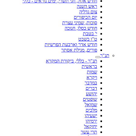
חודש אלול, חגי תשרי, ימים נוראים - כללי
ראש השנה
צום גדליה
יום הכיפורים
סוכות, שמיני עצרת
חודש כסלו, חנוכה
י' בטבת
ט"ו בשבט
חודש אדר וארבעת הפרשיות
פורים, מגילת אסתר
תנ"ך
תנ"ך - כללי, ביקורת המקרא
בראשית
שמות
ויקרא
במדבר
דברים
יהושע
שופטים
שמואל
מלכים
ישעיהו
ירמיהו
יחזקאל
תרי עשר