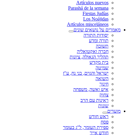
Artículos nuevos
Parashá de la semana
Fiestas Judías
Los Noájidas
Artículos misceláneos
מאמרים על נושאים שונים
יסודות התורה
תורה ומדע
תשובה
חברה ואקטואליה
תהליך הגאולה, ציונות
בית מקדש
שמיטה
ישראל והגוים, בני נח, ע"ז
השואה
חינוך
איש ואשה, משפחה
צחוק
ראינות עם הרב
שונות
מועדים
ראש חודש
פסח
ספירת העומר, ל"ג בעומר
חודש אייר