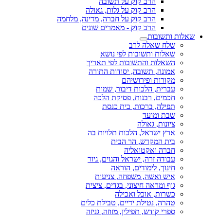
הרב קוק על תשובה
הרב קוק על גלות, גאולה
הרב קוק על חברה, מדינה, מלחמה
הרב קוק - מאמרים שונים
שאלות ותשובות
שלח שאלה לרב
שאלות ותשובות לפי נושא
השאלות והתשובות לפי תאריך
אמונה, תשובה, יסודות התורה
מקורות ופירושיהם
עברית, הלכות דיבור, שמות
חכמים, רבנות, פסיקת הלכה
תפילה, ברכות, בית כנסת
שבת ומועד
ציונות, גאולה
ארץ ישראל, הלכות תלויות בה
בית המקדש, הר הבית
חברה ואקטואליה
עבודה זרה, ישראל והגוים, גיור
חינוך, לימודים, הוראה
איש ואשה, משפחה, צניעות
גוף ומראה חיצוני, בגדים, ציצית
כשרות, אוכל ואכילה
טהרה, נטילת ידיים, טבילת כלים
ספרי קודש, תפילין, מזוזה, גניזה