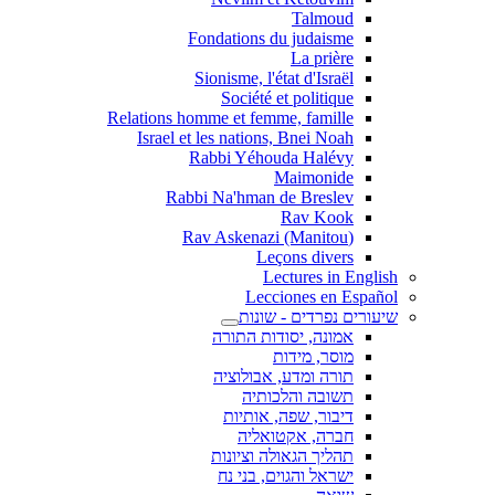
Talmoud
Fondations du judaisme
La prière
Sionisme, l'état d'Israël
Société et politique
Relations homme et femme, famille
Israel et les nations, Bnei Noah
Rabbi Yéhouda Halévy
Maimonide
Rabbi Na'hman de Breslev
Rav Kook
(Rav Askenazi (Manitou
Leçons divers
Lectures in English
Lecciones en Español
שיעורים נפרדים - שונות
אמונה, יסודות התורה
מוסר, מידות
תורה ומדע, אבולוציה
תשובה והלכותיה
דיבור, שפה, אותיות
חברה, אקטואליה
תהליך הגאולה וציונות
ישראל והגוים, בני נח