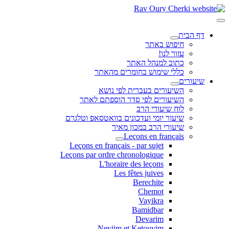
דף הבית
חיפוש באתר
עזור לנו!
כתוב למנהל האתר
כללי שימוש בחומרים מהאתר
שיעורים
השיעורים בעברית לפי נושא
השיעורים לפי סדר הוספתם לאתר
לוח שיעורי הרב
שיעור יומי ועדכונים בוואטסאפ וטלגרם
שיעורי הרב במכון מאיר
Leçons en français
Leçons en français - par sujet
Leçons par ordre chronologique
L'horaire des leçons
Les fêtes juives
Berechite
Chemot
Vayikra
Bamidbar
Devarim
Neviim et Ketouvim