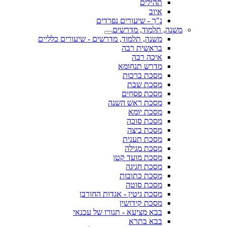
תהילים
איוב
נ"ך - שיעורים נפרדים
משנה, תלמוד, מדרשים
משנה, תלמוד, מדרשים - שיעורים כלליים
בראשית רבה
איכה רבה
מדרש תנחומא
מסכת ברכות
מסכת שבת
מסכת פסחים
מסכת ראש השנה
מסכת יומא
מסכת סוכה
מסכת ביצה
מסכת תענית
מסכת מגילה
מסכת מועד קטן
מסכת חגיגה
מסכת כתובות
מסכת סוטה
מסכת גיטין - אגדות החורבן
מסכת קידושין
בבא מציעא - תנורו של עכנאי
בבא בתרא