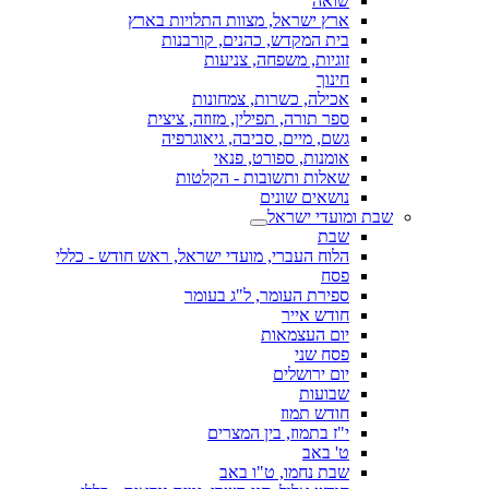
שואה
ארץ ישראל, מצוות התלויות בארץ
בית המקדש, כהנים, קורבנות
זוגיות, משפחה, צניעות
חינוך
אכילה, כשרות, צמחונות
ספר תורה, תפילין, מזוזה, ציצית
גשם, מיים, סביבה, גיאוגרפיה
אומנות, ספורט, פנאי
שאלות ותשובות - הקלטות
נושאים שונים
שבת ומועדי ישראל
שבת
הלוח העברי, מועדי ישראל, ראש חודש - כללי
פסח
ספירת העומר, ל"ג בעומר
חודש אייר
יום העצמאות
פסח שני
יום ירושלים
שבועות
חודש תמוז
י"ז בתמוז, בין המצרים
ט' באב
שבת נחמו, ט"ו באב