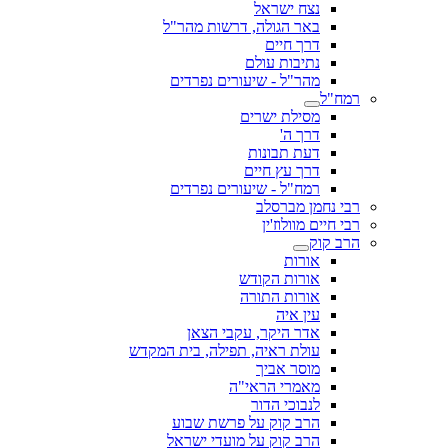
נצח ישראל
באר הגולה, דרשות מהר"ל
דרך חיים
נתיבות עולם
מהר"ל - שיעורים נפרדים
רמח"ל
מסילת ישרים
דרך ה'
דעת תבונות
דרך עץ חיים
רמח"ל - שיעורים נפרדים
רבי נחמן מברסלב
רבי חיים מוולוז'ין
הרב קוק
אורות
אורות הקודש
אורות התורה
עין איה
אדר היקר, עקבי הצאן
עולת ראיה, תפילה, בית המקדש
מוסר אביך
מאמרי הראי"ה
לנבוכי הדור
הרב קוק על פרשת שבוע
הרב קוק על מועדי ישראל