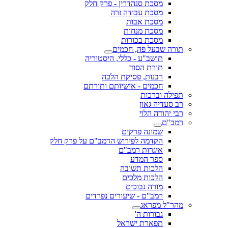
מסכת סנהדרין - פרק חלק
מסכת עבודה זרה
מסכת אבות
מסכת מנחות
מסכת בכורות
תורה שבעל פה, חכמים
תושב"ע - כללי, היסטוריה
תורת הסוד
רבנות, פסיקת הלכה
חכמים - אישיותם ותורתם
תפילה וברכות
רב סעדיה גאון
רבי יהודה הלוי
רמב"ם
שמונה פרקים
הקדמה לפירוש הרמב"ם על פרק חלק
איגרות רמב"ם
ספר המדע
הלכות תשובה
הלכות מלכים
מורה נבוכים
רמב"ם - שיעורים נפרדים
מהר"ל מפראג
גבורות ה'
תפארת ישראל