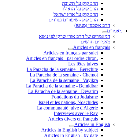
הרב קוק על תשובה
הרב קוק על הגאולה
הרב קוק על ארץ ישראל
הרב קוק - שיעורים נפרדים
הרב אשכנזי (מניטו)
מאמרים
המאמרים של הרב אורי שרקי לפי נושא
מאמרים חדשים
Articles en français
Articles en français par sujet
.Articles en français - par ordre chron
Les fêtes juives
La Paracha de la semaine - Berechite
La Paracha de la semaine - Chemot
La Paracha de la semaine - Vayikra
La Paracha de la semaine - Bemidbar
La Paracha de la semaine - Devarim
Fondations du Judaisme
Israël et les nations, Noachides
La communauté juive d'Algérie
Interviews avec le Rav
Articles divers en français
Articles in English
Articles in English by subject
Articles in English - by date