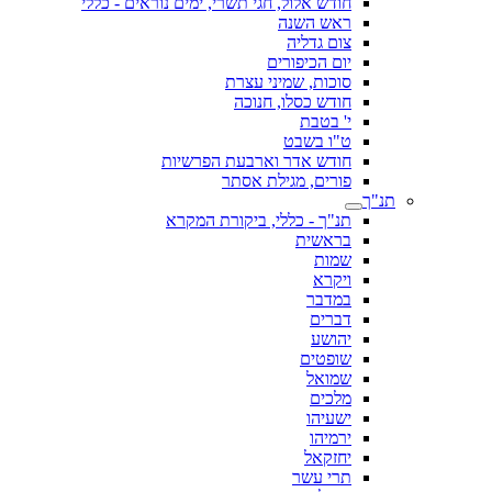
חודש אלול, חגי תשרי, ימים נוראים - כללי
ראש השנה
צום גדליה
יום הכיפורים
סוכות, שמיני עצרת
חודש כסלו, חנוכה
י' בטבת
ט"ו בשבט
חודש אדר וארבעת הפרשיות
פורים, מגילת אסתר
תנ"ך
תנ"ך - כללי, ביקורת המקרא
בראשית
שמות
ויקרא
במדבר
דברים
יהושע
שופטים
שמואל
מלכים
ישעיהו
ירמיהו
יחזקאל
תרי עשר