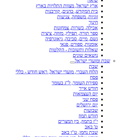
שואה
ארץ ישראל, מצוות התלויות בארץ
בית המקדש, כהנים, קורבנות
זוגיות, משפחה, צניעות
חינוך
אכילה, כשרות, צמחונות
ספר תורה, תפילין, מזוזה, ציצית
גשם, מיים, סביבה, גיאוגרפיה
אומנות, ספורט, פנאי
שאלות ותשובות - הקלטות
נושאים שונים
שבת ומועדי ישראל
שבת
הלוח העברי, מועדי ישראל, ראש חודש - כללי
פסח
ספירת העומר, ל"ג בעומר
חודש אייר
יום העצמאות
פסח שני
יום ירושלים
שבועות
חודש תמוז
י"ז בתמוז, בין המצרים
ט' באב
שבת נחמו, ט"ו באב