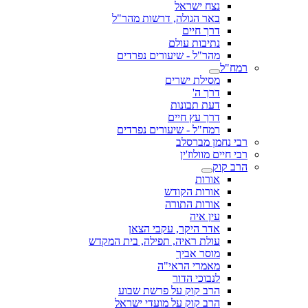
נצח ישראל
באר הגולה, דרשות מהר"ל
דרך חיים
נתיבות עולם
מהר"ל - שיעורים נפרדים
רמח"ל
מסילת ישרים
דרך ה'
דעת תבונות
דרך עץ חיים
רמח"ל - שיעורים נפרדים
רבי נחמן מברסלב
רבי חיים מוולוז'ין
הרב קוק
אורות
אורות הקודש
אורות התורה
עין איה
אדר היקר, עקבי הצאן
עולת ראיה, תפילה, בית המקדש
מוסר אביך
מאמרי הראי"ה
לנבוכי הדור
הרב קוק על פרשת שבוע
הרב קוק על מועדי ישראל