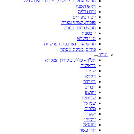
חודש אלול, חגי תשרי, ימים נוראים - כללי
ראש השנה
צום גדליה
יום הכיפורים
סוכות, שמיני עצרת
חודש כסלו, חנוכה
י' בטבת
ט"ו בשבט
חודש אדר וארבעת הפרשיות
פורים, מגילת אסתר
תנ"ך
תנ"ך - כללי, ביקורת המקרא
בראשית
שמות
ויקרא
במדבר
דברים
יהושע
שופטים
שמואל
מלכים
ישעיהו
ירמיהו
יחזקאל
תרי עשר