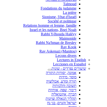
Talmoud
Fondations du judaisme
La prière
Sionisme, l'état d'Israël
Société et politique
Relations homme et femme, famille
Israel et les nations, Bnei Noah
Rabbi Yéhouda Halévy
Maimonide
Rabbi Na'hman de Breslev
Rav Kook
(Rav Askenazi (Manitou
Leçons divers
Lectures in English
Lecciones en Español
שיעורים נפרדים - שונות
אמונה, יסודות התורה
מוסר, מידות
תורה ומדע, אבולוציה
תשובה והלכותיה
דיבור, שפה, אותיות
חברה, אקטואליה
תהליך הגאולה וציונות
ישראל והגוים, בני נח