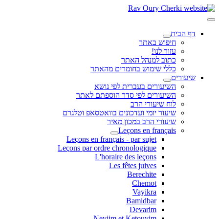
דף הבית
חיפוש באתר
עזור לנו!
כתוב למנהל האתר
כללי שימוש בחומרים מהאתר
שיעורים
השיעורים בעברית לפי נושא
השיעורים לפי סדר הוספתם לאתר
לוח שיעורי הרב
שיעור יומי ועדכונים בוואטסאפ וטלגרם
שיעורי הרב במכון מאיר
Leçons en français
Leçons en français - par sujet
Leçons par ordre chronologique
L'horaire des leçons
Les fêtes juives
Berechite
Chemot
Vayikra
Bamidbar
Devarim
Neviim et Ketouvim