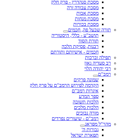
מסכת סנהדרין - פרק חלק
מסכת עבודה זרה
מסכת אבות
מסכת מנחות
מסכת בכורות
תורה שבעל פה, חכמים
תושב"ע - כללי, היסטוריה
תורת הסוד
רבנות, פסיקת הלכה
חכמים - אישיותם ותורתם
תפילה וברכות
רב סעדיה גאון
רבי יהודה הלוי
רמב"ם
שמונה פרקים
הקדמה לפירוש הרמב"ם על פרק חלק
איגרות רמב"ם
ספר המדע
הלכות תשובה
הלכות מלכים
מורה נבוכים
רמב"ם - שיעורים נפרדים
מהר"ל מפראג
גבורות ה'
תפארת ישראל