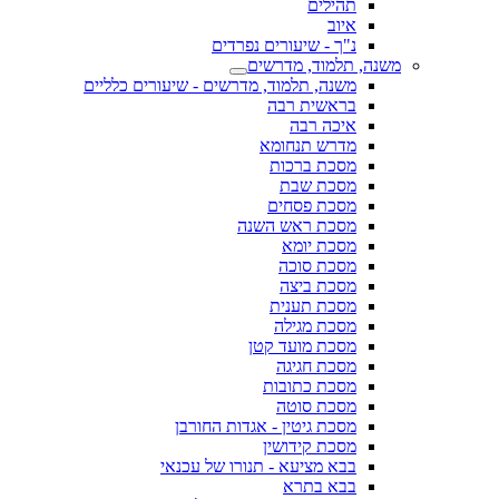
תהילים
איוב
נ"ך - שיעורים נפרדים
משנה, תלמוד, מדרשים
משנה, תלמוד, מדרשים - שיעורים כלליים
בראשית רבה
איכה רבה
מדרש תנחומא
מסכת ברכות
מסכת שבת
מסכת פסחים
מסכת ראש השנה
מסכת יומא
מסכת סוכה
מסכת ביצה
מסכת תענית
מסכת מגילה
מסכת מועד קטן
מסכת חגיגה
מסכת כתובות
מסכת סוטה
מסכת גיטין - אגדות החורבן
מסכת קידושין
בבא מציעא - תנורו של עכנאי
בבא בתרא