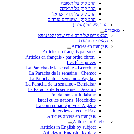
הרב קוק על תשובה
הרב קוק על הגאולה
הרב קוק על ארץ ישראל
הרב קוק - שיעורים נפרדים
הרב אשכנזי (מניטו)
מאמרים
המאמרים של הרב אורי שרקי לפי נושא
מאמרים חדשים
Articles en français
Articles en français par sujet
.Articles en français - par ordre chron
Les fêtes juives
La Paracha de la semaine - Berechite
La Paracha de la semaine - Chemot
La Paracha de la semaine - Vayikra
La Paracha de la semaine - Bemidbar
La Paracha de la semaine - Devarim
Fondations du Judaisme
Israël et les nations, Noachides
La communauté juive d'Algérie
Interviews avec le Rav
Articles divers en français
Articles in English
Articles in English by subject
Articles in English - by date