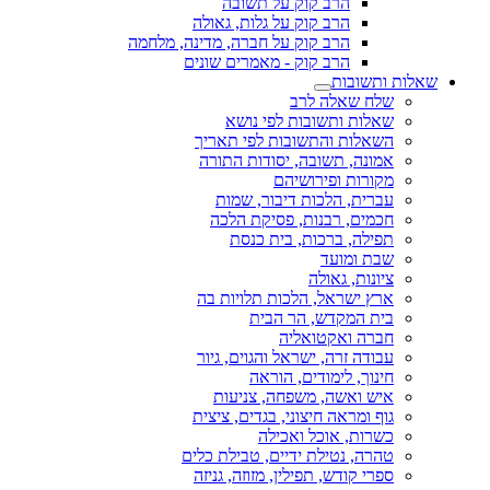
הרב קוק על תשובה
הרב קוק על גלות, גאולה
הרב קוק על חברה, מדינה, מלחמה
הרב קוק - מאמרים שונים
שאלות ותשובות
שלח שאלה לרב
שאלות ותשובות לפי נושא
השאלות והתשובות לפי תאריך
אמונה, תשובה, יסודות התורה
מקורות ופירושיהם
עברית, הלכות דיבור, שמות
חכמים, רבנות, פסיקת הלכה
תפילה, ברכות, בית כנסת
שבת ומועד
ציונות, גאולה
ארץ ישראל, הלכות תלויות בה
בית המקדש, הר הבית
חברה ואקטואליה
עבודה זרה, ישראל והגוים, גיור
חינוך, לימודים, הוראה
איש ואשה, משפחה, צניעות
גוף ומראה חיצוני, בגדים, ציצית
כשרות, אוכל ואכילה
טהרה, נטילת ידיים, טבילת כלים
ספרי קודש, תפילין, מזוזה, גניזה