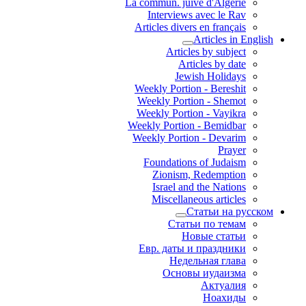
La commun. juive d'Algérie
Interviews avec le Rav
Articles divers en français
Articles in English
Articles by subject
Articles by date
Jewish Holidays
Weekly Portion - Bereshit
Weekly Portion - Shemot
Weekly Portion - Vayikra
Weekly Portion - Bemidbar
Weekly Portion - Devarim
Prayer
Foundations of Judaism
Zionism, Redemption
Israel and the Nations
Miscellaneous articles
Статьи на русском
Статьи по темам
Новые статьи
Евр. даты и праздники
Недельная глава
Основы иудаизма
Актуалия
Ноахиды