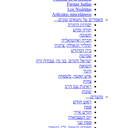
Fiestas Judías
Los Noájidas
Artículos misceláneos
מאמרים על נושאים שונים
יסודות התורה
תורה ומדע
תשובה
חברה ואקטואליה
תהליך הגאולה, ציונות
בית המקדש
שמיטה
ישראל והגוים, בני נח, עבודה זרה
השואה
חינוך
איש ואשה, משפחה
צחוק
ראינות עם הרב
שונות
מועדים
ראש חודש
פסח
חודש אייר
יום העצמאות
פסח שני
ספירת העומר, ל"ג בעומר