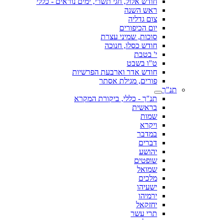
חודש אלול, חגי תשרי, ימים נוראים - כללי
ראש השנה
צום גדליה
יום הכיפורים
סוכות, שמיני עצרת
חודש כסלו, חנוכה
י' בטבת
ט"ו בשבט
חודש אדר וארבעת הפרשיות
פורים, מגילת אסתר
תנ"ך
תנ"ך - כללי, ביקורת המקרא
בראשית
שמות
ויקרא
במדבר
דברים
יהושע
שופטים
שמואל
מלכים
ישעיהו
ירמיהו
יחזקאל
תרי עשר