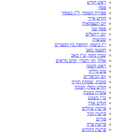
ראש חודש
פסח
ספירת העומר, ל"ג בעומר
חודש אייר
יום העצמאות
פסח שני
יום ירושלים
שבועות
י"ז בתמוז, תקופת בין המצרים
תשעה באב
שבת נחמו, ט"ו באב
אלול, חגי תשרי, ימים נוראים
ראש השנה
צום גדליה
יום הכיפורים
סוכות, שמחת תורה
חודש כסלו, חנוכה
עשרה בטבת
ט"ו בשבט
חודש אדר
פרשת שקלים
פרשת זכור
פורים
פרשת פרה
פרשת החודש