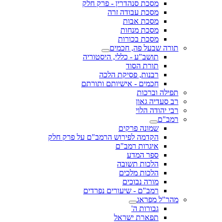
מסכת סנהדרין - פרק חלק
מסכת עבודה זרה
מסכת אבות
מסכת מנחות
מסכת בכורות
תורה שבעל פה, חכמים
תושב"ע - כללי, היסטוריה
תורת הסוד
רבנות, פסיקת הלכה
חכמים - אישיותם ותורתם
תפילה וברכות
רב סעדיה גאון
רבי יהודה הלוי
רמב"ם
שמונה פרקים
הקדמה לפירוש הרמב"ם על פרק חלק
איגרות רמב"ם
ספר המדע
הלכות תשובה
הלכות מלכים
מורה נבוכים
רמב"ם - שיעורים נפרדים
מהר"ל מפראג
גבורות ה'
תפארת ישראל