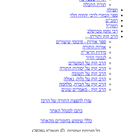
תורת הקבלה
תפילה
ספר הכוזרי לרבי יהודה הלוי
רמב"ם
רמח"ל
רבי נחמן מברסלב
הרב קוק ותורתו
ספר אורות - סיכומי שיעורים
אורות התורה
מידות הראי"ה
לנבוכי הדור
הרב קוק על המועדים
הרב קוק על יסודות התורה
הרב קוק על תשובה
הרב קוק על גלות, גאולה
הרב קוק על חברה, מלחמה
הרב קוק - מאמרים שונים
עזרו להפצת התורה של הרב!
כתבו למנהל האתר
כללי שימוש בחומרים מהאתר
כל הזכויות שמורות. Ⓒ תשפ"ה (2026)