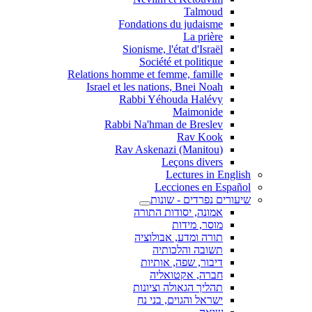
Talmoud
Fondations du judaisme
La prière
Sionisme, l'état d'Israël
Société et politique
Relations homme et femme, famille
Israel et les nations, Bnei Noah
Rabbi Yéhouda Halévy
Maimonide
Rabbi Na'hman de Breslev
Rav Kook
(Rav Askenazi (Manitou
Leçons divers
Lectures in English
Lecciones en Español
שיעורים נפרדים - שונות
אמונה, יסודות התורה
מוסר, מידות
תורה ומדע, אבולוציה
תשובה והלכותיה
דיבור, שפה, אותיות
חברה, אקטואליה
תהליך הגאולה וציונות
ישראל והגוים, בני נח