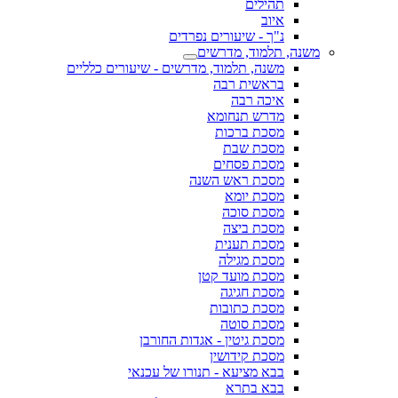
תהילים
איוב
נ"ך - שיעורים נפרדים
משנה, תלמוד, מדרשים
משנה, תלמוד, מדרשים - שיעורים כלליים
בראשית רבה
איכה רבה
מדרש תנחומא
מסכת ברכות
מסכת שבת
מסכת פסחים
מסכת ראש השנה
מסכת יומא
מסכת סוכה
מסכת ביצה
מסכת תענית
מסכת מגילה
מסכת מועד קטן
מסכת חגיגה
מסכת כתובות
מסכת סוטה
מסכת גיטין - אגדות החורבן
מסכת קידושין
בבא מציעא - תנורו של עכנאי
בבא בתרא