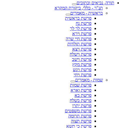
תורה, נביאים וכתובים
תנ"ך - כללי, ביקורת המקרא
בראשית - מאמרים
פרשת בראשית
פרשת נח
פרשת לך לך
פרשת וירא
פרשת חיי שרה
פרשת תולדות
פרשת ויצא
פרשת וישלח
פרשת וישב
פרשת מקץ
פרשת ויגש
פרשת ויחי
שמות - מאמרים
פרשת שמות
פרשת וארא
פרשת בא
פרשת בשלח
פרשת יתרו
פרשת משפטים
פרשת תרומה
פרשת תצוה
פרשת כי תשא