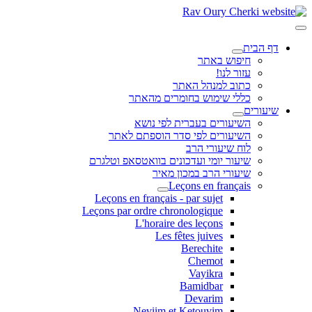
דף הבית
חיפוש באתר
עזור לנו!
כתוב למנהל האתר
כללי שימוש בחומרים מהאתר
שיעורים
השיעורים בעברית לפי נושא
השיעורים לפי סדר הוספתם לאתר
לוח שיעורי הרב
שיעור יומי ועדכונים בוואטסאפ וטלגרם
שיעורי הרב במכון מאיר
Leçons en français
Leçons en français - par sujet
Leçons par ordre chronologique
L'horaire des leçons
Les fêtes juives
Berechite
Chemot
Vayikra
Bamidbar
Devarim
Neviim et Ketouvim