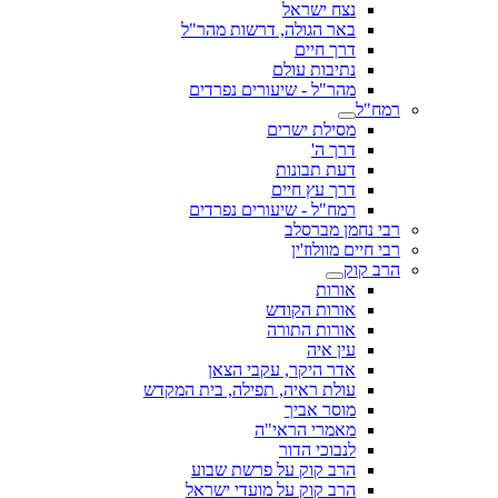
נצח ישראל
באר הגולה, דרשות מהר"ל
דרך חיים
נתיבות עולם
מהר"ל - שיעורים נפרדים
רמח"ל
מסילת ישרים
דרך ה'
דעת תבונות
דרך עץ חיים
רמח"ל - שיעורים נפרדים
רבי נחמן מברסלב
רבי חיים מוולוז'ין
הרב קוק
אורות
אורות הקודש
אורות התורה
עין איה
אדר היקר, עקבי הצאן
עולת ראיה, תפילה, בית המקדש
מוסר אביך
מאמרי הראי"ה
לנבוכי הדור
הרב קוק על פרשת שבוע
הרב קוק על מועדי ישראל