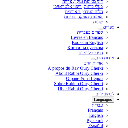
דיני ממונות ונזקין, צדקה
בעלי כוחות, ריפוי אלטרנטיבי
הלוח העברי, תאריכים
אומנות, מוזיקה, ספרות
שונות
ספרים
ספרים בעברית
Livres en français
Books in English
Книги на русском
ספרים לבני נח
אודות הרב
אודות הרב
À propos du Rav Oury Cherki
About Rabbi Oury Cherki
О раве Ури Шерки
Sobre Rabino Oury Cherki
Über Rabbi Oury Cherki
לכתוב לרב
Languages
עברית
Français
English
Русский
Español