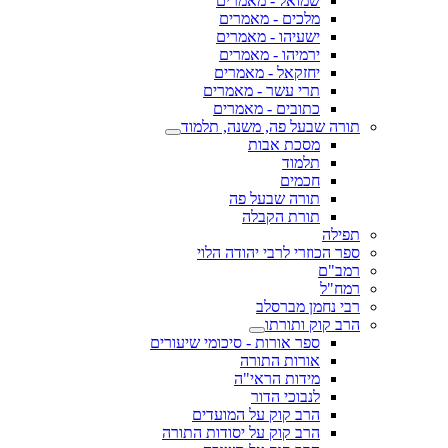
שמואל - מאמרים
מלכים - מאמרים
ישעיהו - מאמרים
ירמיהו - מאמרים
יחזקאל - מאמרים
תרי עשר - מאמרים
כתובים - מאמרים
תורה שבעל פה, משנה, תלמוד
מסכת אבות
תלמוד
חכמים
תורה שבעל פה
תורת הקבלה
תפילה
ספר הכוזרי לרבי יהודה הלוי
רמב"ם
רמח"ל
רבי נחמן מברסלב
הרב קוק ותורתו
ספר אורות - סיכומי שיעורים
אורות התורה
מידות הראי"ה
לנבוכי הדור
הרב קוק על המועדים
הרב קוק על יסודות התורה