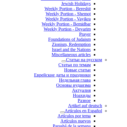
Jewish Holidays
Weekly Portion - Bereshit
Weekly Portion - Shemot
Weekly Portion - Vayikra
Weekly Portion - Bemidbar
Weekly Portion - Devarim
Prayer
Foundations of Judaism
Zionism, Redemption
Israel and the Nations
Miscellaneous articles
Статьи на русском
Статьи по темам
Новые статьи
Еврейские даты и праздники
Недельная глава
Основы иудаизма
Актуалия
Ноахиды
Разное
Artikel auf deutsch
Artículos en Español
Artículos por tema
Artículos nuevos
Parashá de la semana