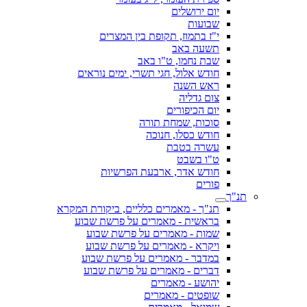
יום ירושלים
שבועות
י"ז בתמוז, תקופת בין המצרים
תשעה באב
שבת נחמו, ט"ו באב
חודש אלול, חגי תשרי, ימים נוראים
ראש השנה
צום גדליה
יום הכיפורים
סוכות, שמחת תורה
חודש כסלו, חנוכה
עשרה בטבת
ט"ו בשבט
חודש אדר, ארבעת הפרשיות
פורים
תנ"ך
תנ"ך - מאמרים כלליים, ביקורת המקרא
בראשית - מאמרים על פרשת שבוע
שמות - מאמרים על פרשת שבוע
ויקרא - מאמרים על פרשת שבוע
במדבר - מאמרים על פרשת שבוע
דברים - מאמרים על פרשת שבוע
יהושע - מאמרים
שופטים - מאמרים