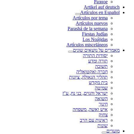
Разное
Artikel auf deutsch
Artículos en Español
Artículos por tema
Artículos nuevos
Parashá de la semana
Fiestas Judías
Los Noájidas
Artículos misceláneos
מאמרים על נושאים שונים
יסודות התורה
תורה ומדע
תשובה
חברה ואקטואליה
תהליך הגאולה, ציונות
בית מקדש
שמיטה
ישראל והגוים, בני נח, ע"ז
השואה
חינוך
איש ואשה, משפחה
צחוק
ראינות עם הרב
שונות
מועדים