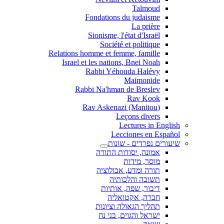
Talmoud
Fondations du judaisme
La prière
Sionisme, l'état d'Israël
Société et politique
Relations homme et femme, famille
Israel et les nations, Bnei Noah
Rabbi Yéhouda Halévy
Maimonide
Rabbi Na'hman de Breslev
Rav Kook
(Rav Askenazi (Manitou
Leçons divers
Lectures in English
Lecciones en Español
שיעורים נפרדים - שונות
אמונה, יסודות התורה
מוסר, מידות
תורה ומדע, אבולוציה
תשובה והלכותיה
דיבור, שפה, אותיות
חברה, אקטואליה
תהליך הגאולה וציונות
ישראל והגוים, בני נח