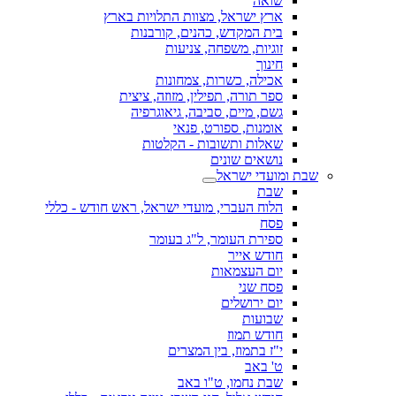
שואה
ארץ ישראל, מצוות התלויות בארץ
בית המקדש, כהנים, קורבנות
זוגיות, משפחה, צניעות
חינוך
אכילה, כשרות, צמחונות
ספר תורה, תפילין, מזוזה, ציצית
גשם, מיים, סביבה, גיאוגרפיה
אומנות, ספורט, פנאי
שאלות ותשובות - הקלטות
נושאים שונים
שבת ומועדי ישראל
שבת
הלוח העברי, מועדי ישראל, ראש חודש - כללי
פסח
ספירת העומר, ל"ג בעומר
חודש אייר
יום העצמאות
פסח שני
יום ירושלים
שבועות
חודש תמוז
י"ז בתמוז, בין המצרים
ט' באב
שבת נחמו, ט"ו באב