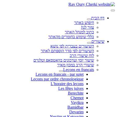
דף הבית
חיפוש באתר
עזור לנו!
כתוב למנהל האתר
כללי שימוש בחומרים מהאתר
שיעורים
השיעורים בעברית לפי נושא
השיעורים לפי סדר הוספתם לאתר
לוח שיעורי הרב
שיעור יומי ועדכונים בוואטסאפ וטלגרם
שיעורי הרב במכון מאיר
Leçons en français
Leçons en français - par sujet
Leçons par ordre chronologique
L'horaire des leçons
Les fêtes juives
Berechite
Chemot
Vayikra
Bamidbar
Devarim
Neviim et Ketouvim