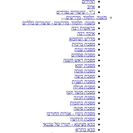
תהילים
איוב
נ"ך - שיעורים נפרדים
משנה, תלמוד, מדרשים
משנה, תלמוד, מדרשים - שיעורים כלליים
בראשית רבה
איכה רבה
מדרש תנחומא
מסכת ברכות
מסכת שבת
מסכת פסחים
מסכת ראש השנה
מסכת יומא
מסכת סוכה
מסכת ביצה
מסכת תענית
מסכת מגילה
מסכת מועד קטן
מסכת חגיגה
מסכת כתובות
מסכת סוטה
מסכת גיטין - אגדות החורבן
מסכת קידושין
בבא מציעא - תנורו של עכנאי
בבא בתרא