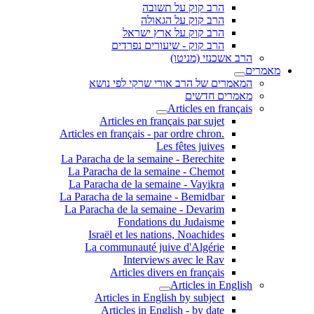
הרב קוק על תשובה
הרב קוק על הגאולה
הרב קוק על ארץ ישראל
הרב קוק - שיעורים נפרדים
הרב אשכנזי (מניטו)
מאמרים
המאמרים של הרב אורי שרקי לפי נושא
מאמרים חדשים
Articles en français
Articles en français par sujet
.Articles en français - par ordre chron
Les fêtes juives
La Paracha de la semaine - Berechite
La Paracha de la semaine - Chemot
La Paracha de la semaine - Vayikra
La Paracha de la semaine - Bemidbar
La Paracha de la semaine - Devarim
Fondations du Judaisme
Israël et les nations, Noachides
La communauté juive d'Algérie
Interviews avec le Rav
Articles divers en français
Articles in English
Articles in English by subject
Articles in English - by date