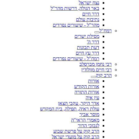
נצח ישראל
באר הגולה, דרשות מהר"ל
דרך חיים
נתיבות עולם
מהר"ל - שיעורים נפרדים
רמח"ל
מסילת ישרים
דרך ה'
דעת תבונות
דרך עץ חיים
רמח"ל - שיעורים נפרדים
רבי נחמן מברסלב
רבי חיים מוולוז'ין
הרב קוק
אורות
אורות הקודש
אורות התורה
עין איה
אדר היקר, עקבי הצאן
עולת ראיה, תפילה, בית המקדש
מוסר אביך
מאמרי הראי"ה
לנבוכי הדור
הרב קוק על פרשת שבוע
הרב קוק על מועדי ישראל