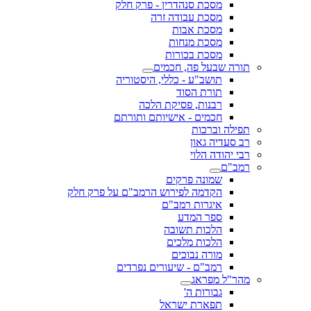
מסכת סנהדרין - פרק חלק
מסכת עבודה זרה
מסכת אבות
מסכת מנחות
מסכת בכורות
תורה שבעל פה, חכמים
תושב"ע - כללי, היסטוריה
תורת הסוד
רבנות, פסיקת הלכה
חכמים - אישיותם ותורתם
תפילה וברכות
רב סעדיה גאון
רבי יהודה הלוי
רמב"ם
שמונה פרקים
הקדמה לפירוש הרמב"ם על פרק חלק
איגרות רמב"ם
ספר המדע
הלכות תשובה
הלכות מלכים
מורה נבוכים
רמב"ם - שיעורים נפרדים
מהר"ל מפראג
גבורות ה'
תפארת ישראל