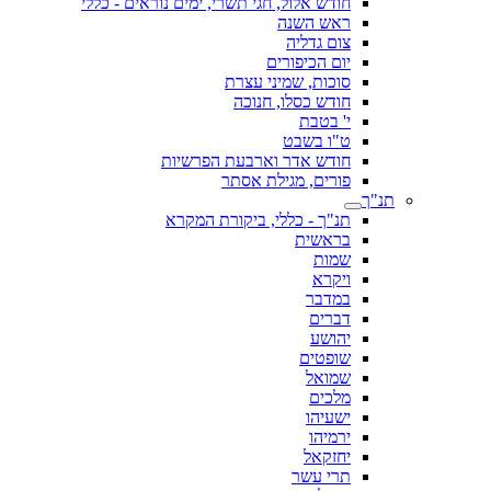
חודש אלול, חגי תשרי, ימים נוראים - כללי
ראש השנה
צום גדליה
יום הכיפורים
סוכות, שמיני עצרת
חודש כסלו, חנוכה
י' בטבת
ט"ו בשבט
חודש אדר וארבעת הפרשיות
פורים, מגילת אסתר
תנ"ך
תנ"ך - כללי, ביקורת המקרא
בראשית
שמות
ויקרא
במדבר
דברים
יהושע
שופטים
שמואל
מלכים
ישעיהו
ירמיהו
יחזקאל
תרי עשר