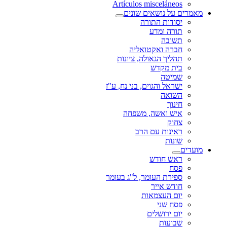
Artículos misceláneos
מאמרים על נושאים שונים
יסודות התורה
תורה ומדע
תשובה
חברה ואקטואליה
תהליך הגאולה, ציונות
בית מקדש
שמיטה
ישראל והגוים, בני נח, ע"ז
השואה
חינוך
איש ואשה, משפחה
צחוק
ראינות עם הרב
שונות
מועדים
ראש חודש
פסח
ספירת העומר, ל"ג בעומר
חודש אייר
יום העצמאות
פסח שני
יום ירושלים
שבועות