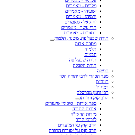
שמואל - מאמרים
מלכים - מאמרים
ישעיהו - מאמרים
ירמיהו - מאמרים
יחזקאל - מאמרים
תרי עשר - מאמרים
כתובים - מאמרים
תורה שבעל פה, משנה, תלמוד
מסכת אבות
תלמוד
חכמים
תורה שבעל פה
תורת הקבלה
תפילה
ספר הכוזרי לרבי יהודה הלוי
רמב"ם
רמח"ל
רבי נחמן מברסלב
הרב קוק ותורתו
ספר אורות - סיכומי שיעורים
אורות התורה
מידות הראי"ה
לנבוכי הדור
הרב קוק על המועדים
הרב קוק על יסודות התורה