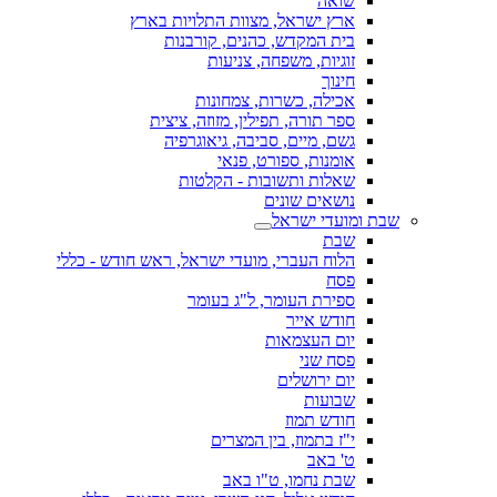
שואה
ארץ ישראל, מצוות התלויות בארץ
בית המקדש, כהנים, קורבנות
זוגיות, משפחה, צניעות
חינוך
אכילה, כשרות, צמחונות
ספר תורה, תפילין, מזוזה, ציצית
גשם, מיים, סביבה, גיאוגרפיה
אומנות, ספורט, פנאי
שאלות ותשובות - הקלטות
נושאים שונים
שבת ומועדי ישראל
שבת
הלוח העברי, מועדי ישראל, ראש חודש - כללי
פסח
ספירת העומר, ל"ג בעומר
חודש אייר
יום העצמאות
פסח שני
יום ירושלים
שבועות
חודש תמוז
י"ז בתמוז, בין המצרים
ט' באב
שבת נחמו, ט"ו באב