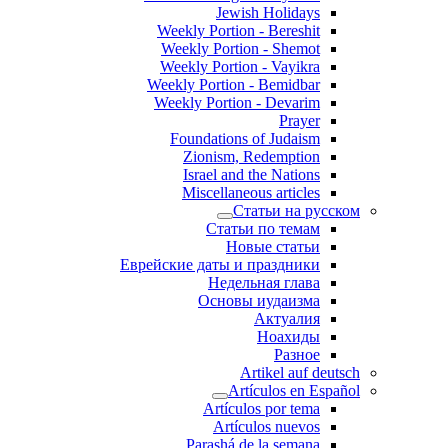
Jewish Holidays
Weekly Portion - Bereshit
Weekly Portion - Shemot
Weekly Portion - Vayikra
Weekly Portion - Bemidbar
Weekly Portion - Devarim
Prayer
Foundations of Judaism
Zionism, Redemption
Israel and the Nations
Miscellaneous articles
Статьи на русском
Статьи по темам
Новые статьи
Еврейские даты и праздники
Недельная глава
Основы иудаизма
Актуалия
Ноахиды
Разное
Artikel auf deutsch
Artículos en Español
Artículos por tema
Artículos nuevos
Parashá de la semana