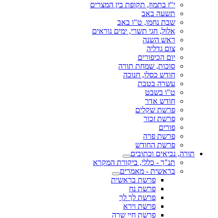
י"ז בתמוז, תקופת בין המצרים
תשעה באב
שבת נחמו, ט"ו באב
אלול, חגי תשרי, ימים נוראים
ראש השנה
צום גדליה
יום הכיפורים
סוכות, שמחת תורה
חודש כסלו, חנוכה
עשרה בטבת
ט"ו בשבט
חודש אדר
פרשת שקלים
פרשת זכור
פורים
פרשת פרה
פרשת החודש
תורה, נביאים וכתובים
תנ"ך - כללי, ביקורת המקרא
בראשית - מאמרים
פרשת בראשית
פרשת נח
פרשת לך לך
פרשת וירא
פרשת חיי שרה