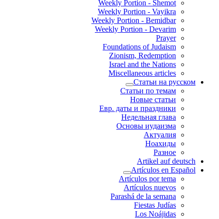
Weekly Portion - Shemot
Weekly Portion - Vayikra
Weekly Portion - Bemidbar
Weekly Portion - Devarim
Prayer
Foundations of Judaism
Zionism, Redemption
Israel and the Nations
Miscellaneous articles
Статьи на русском
Статьи по темам
Новые статьи
Евр. даты и праздники
Недельная глава
Основы иудаизма
Актуалия
Ноахиды
Разное
Artikel auf deutsch
Artículos en Español
Artículos por tema
Artículos nuevos
Parashá de la semana
Fiestas Judías
Los Noájidas