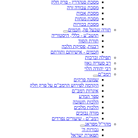
מסכת סנהדרין - פרק חלק
מסכת עבודה זרה
מסכת אבות
מסכת מנחות
מסכת בכורות
תורה שבעל פה, חכמים
תושב"ע - כללי, היסטוריה
תורת הסוד
רבנות, פסיקת הלכה
חכמים - אישיותם ותורתם
תפילה וברכות
רב סעדיה גאון
רבי יהודה הלוי
רמב"ם
שמונה פרקים
הקדמה לפירוש הרמב"ם על פרק חלק
איגרות רמב"ם
ספר המדע
הלכות תשובה
הלכות מלכים
מורה נבוכים
רמב"ם - שיעורים נפרדים
מהר"ל מפראג
גבורות ה'
תפארת ישראל