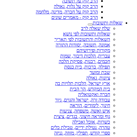
הרב קוק על תשובה
הרב קוק על גלות, גאולה
הרב קוק על חברה, מדינה, מלחמה
הרב קוק - מאמרים שונים
שאלות ותשובות
שלח שאלה לרב
שאלות ותשובות לפי נושא
השאלות והתשובות לפי תאריך
אמונה, תשובה, יסודות התורה
מקורות ופירושיהם
עברית, הלכות דיבור, שמות
חכמים, רבנות, פסיקת הלכה
תפילה, ברכות, בית כנסת
שבת ומועד
ציונות, גאולה
ארץ ישראל, הלכות תלויות בה
בית המקדש, הר הבית
חברה ואקטואליה
עבודה זרה, ישראל והגוים, גיור
חינוך, לימודים, הוראה
איש ואשה, משפחה, צניעות
גוף ומראה חיצוני, בגדים, ציצית
כשרות, אוכל ואכילה
טהרה, נטילת ידיים, טבילת כלים
ספרי קודש, תפילין, מזוזה, גניזה