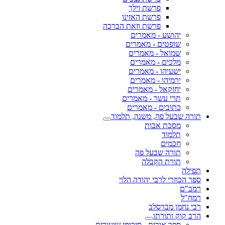
פרשת וילך
פרשת האזינו
פרשת וזאת הברכה
יהושע - מאמרים
שופטים - מאמרים
שמואל - מאמרים
מלכים - מאמרים
ישעיהו - מאמרים
ירמיהו - מאמרים
יחזקאל - מאמרים
תרי עשר - מאמרים
כתובים - מאמרים
תורה שבעל פה, משנה, תלמוד
מסכת אבות
תלמוד
חכמים
תורה שבעל פה
תורת הקבלה
תפילה
ספר הכוזרי לרבי יהודה הלוי
רמב"ם
רמח"ל
רבי נחמן מברסלב
הרב קוק ותורתו
ספר אורות - סיכומי שיעורים