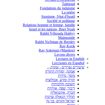
Talmoud
Fondations du judaisme
La prière
Sionisme, l'état d'Israël
Société et politique
Relations homme et femme, famille
Israel et les nations, Bnei Noah
Rabbi Yéhouda Halévy
Maimonide
Rabbi Na'hman de Breslev
Rav Kook
(Rav Askenazi (Manitou
Leçons divers
Lectures in English
Lecciones en Español
שיעורים נפרדים - שונות
אמונה, יסודות התורה
מוסר, מידות
תורה ומדע, אבולוציה
תשובה והלכותיה
דיבור, שפה, אותיות
חברה, אקטואליה
תהליך הגאולה וציונות
ישראל והגוים, בני נח