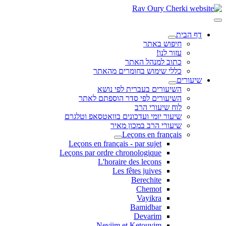
דף הבית
חיפוש באתר
עזור לנו!
כתוב למנהל האתר
כללי שימוש בחומרים מהאתר
שיעורים
השיעורים בעברית לפי נושא
השיעורים לפי סדר הוספתם לאתר
לוח שיעורי הרב
שיעור יומי ועדכונים בוואטסאפ וטלגרם
שיעורי הרב במכון מאיר
Leçons en français
Leçons en français - par sujet
Leçons par ordre chronologique
L'horaire des leçons
Les fêtes juives
Berechite
Chemot
Vayikra
Bamidbar
Devarim
Neviim et Ketouvim