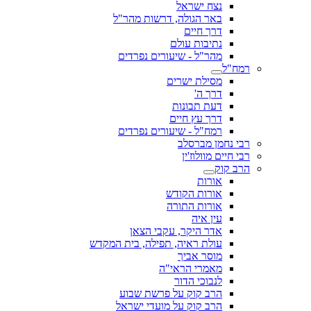
נצח ישראל
באר הגולה, דרשות מהר"ל
דרך חיים
נתיבות עולם
מהר"ל - שיעורים נפרדים
רמח"ל
מסילת ישרים
דרך ה'
דעת תבונות
דרך עץ חיים
רמח"ל - שיעורים נפרדים
רבי נחמן מברסלב
רבי חיים מוולוז'ין
הרב קוק
אורות
אורות הקודש
אורות התורה
עין איה
אדר היקר, עקבי הצאן
עולת ראיה, תפילה, בית המקדש
מוסר אביך
מאמרי הראי"ה
לנבוכי הדור
הרב קוק על פרשת שבוע
הרב קוק על מועדי ישראל