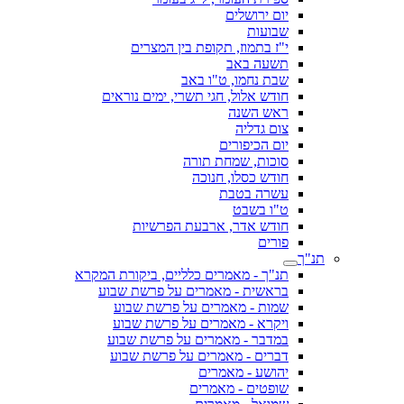
יום ירושלים
שבועות
י"ז בתמוז, תקופת בין המצרים
תשעה באב
שבת נחמו, ט"ו באב
חודש אלול, חגי תשרי, ימים נוראים
ראש השנה
צום גדליה
יום הכיפורים
סוכות, שמחת תורה
חודש כסלו, חנוכה
עשרה בטבת
ט"ו בשבט
חודש אדר, ארבעת הפרשיות
פורים
תנ"ך
תנ"ך - מאמרים כלליים, ביקורת המקרא
בראשית - מאמרים על פרשת שבוע
שמות - מאמרים על פרשת שבוע
ויקרא - מאמרים על פרשת שבוע
במדבר - מאמרים על פרשת שבוע
דברים - מאמרים על פרשת שבוע
יהושע - מאמרים
שופטים - מאמרים