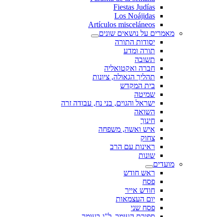
Fiestas Judías
Los Noájidas
Artículos misceláneos
מאמרים על נושאים שונים
יסודות התורה
תורה ומדע
תשובה
חברה ואקטואליה
תהליך הגאולה, ציונות
בית המקדש
שמיטה
ישראל והגוים, בני נח, עבודה זרה
השואה
חינוך
איש ואשה, משפחה
צחוק
ראינות עם הרב
שונות
מועדים
ראש חודש
פסח
חודש אייר
יום העצמאות
פסח שני
ספירת העומר, ל"ג בעומר