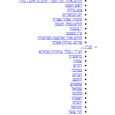
חודש אלול, חגי תשרי, ימים נוראים - כללי
ראש השנה
צום גדליה
יום הכיפורים
סוכות, שמיני עצרת
חודש כסלו, חנוכה
י' בטבת
ט"ו בשבט
חודש אדר וארבעת הפרשיות
פורים, מגילת אסתר
תנ"ך
תנ"ך - כללי, ביקורת המקרא
בראשית
שמות
ויקרא
במדבר
דברים
יהושע
שופטים
שמואל
מלכים
ישעיהו
ירמיהו
יחזקאל
תרי עשר