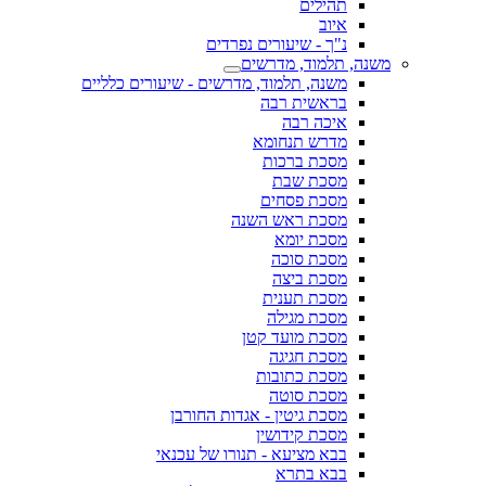
תהילים
איוב
נ"ך - שיעורים נפרדים
משנה, תלמוד, מדרשים
משנה, תלמוד, מדרשים - שיעורים כלליים
בראשית רבה
איכה רבה
מדרש תנחומא
מסכת ברכות
מסכת שבת
מסכת פסחים
מסכת ראש השנה
מסכת יומא
מסכת סוכה
מסכת ביצה
מסכת תענית
מסכת מגילה
מסכת מועד קטן
מסכת חגיגה
מסכת כתובות
מסכת סוטה
מסכת גיטין - אגדות החורבן
מסכת קידושין
בבא מציעא - תנורו של עכנאי
בבא בתרא