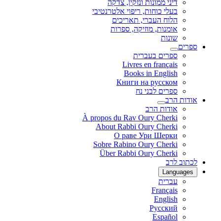
דיני ממונות ונזקין, צדקה
בעלי כוחות, ריפוי אלטרנטיבי
הלוח העברי, תאריכים
אומנות, מוזיקה, ספרות
שונות
ספרים
ספרים בעברית
Livres en français
Books in English
Книги на русском
ספרים לבני נח
אודות הרב
אודות הרב
À propos du Rav Oury Cherki
About Rabbi Oury Cherki
О раве Ури Шерки
Sobre Rabino Oury Cherki
Über Rabbi Oury Cherki
לכתוב לרב
Languages
עברית
Français
English
Русский
Español