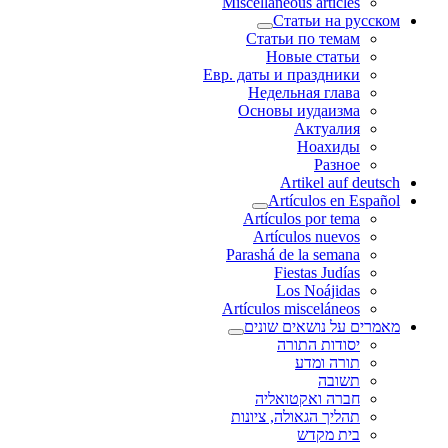
Miscellaneous articles
Статьи на русском
Статьи по темам
Новые статьи
Евр. даты и праздники
Недельная глава
Основы иудаизма
Актуалия
Ноахиды
Разное
Artikel auf deutsch
Artículos en Español
Artículos por tema
Artículos nuevos
Parashá de la semana
Fiestas Judías
Los Noájidas
Artículos misceláneos
מאמרים על נושאים שונים
יסודות התורה
תורה ומדע
תשובה
חברה ואקטואליה
תהליך הגאולה, ציונות
בית מקדש