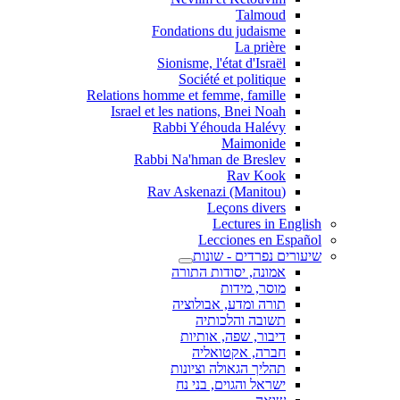
Talmoud
Fondations du judaisme
La prière
Sionisme, l'état d'Israël
Société et politique
Relations homme et femme, famille
Israel et les nations, Bnei Noah
Rabbi Yéhouda Halévy
Maimonide
Rabbi Na'hman de Breslev
Rav Kook
(Rav Askenazi (Manitou
Leçons divers
Lectures in English
Lecciones en Español
שיעורים נפרדים - שונות
אמונה, יסודות התורה
מוסר, מידות
תורה ומדע, אבולוציה
תשובה והלכותיה
דיבור, שפה, אותיות
חברה, אקטואליה
תהליך הגאולה וציונות
ישראל והגוים, בני נח