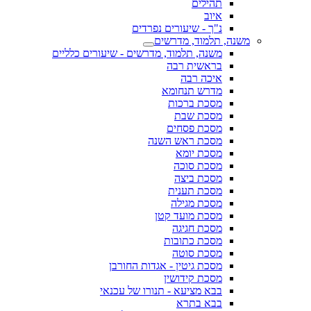
תהילים
איוב
נ"ך - שיעורים נפרדים
משנה, תלמוד, מדרשים
משנה, תלמוד, מדרשים - שיעורים כלליים
בראשית רבה
איכה רבה
מדרש תנחומא
מסכת ברכות
מסכת שבת
מסכת פסחים
מסכת ראש השנה
מסכת יומא
מסכת סוכה
מסכת ביצה
מסכת תענית
מסכת מגילה
מסכת מועד קטן
מסכת חגיגה
מסכת כתובות
מסכת סוטה
מסכת גיטין - אגדות החורבן
מסכת קידושין
בבא מציעא - תנורו של עכנאי
בבא בתרא