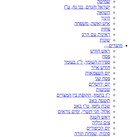
שמיטה
ישראל והגוים, בני נח, ע"ז
השואה
חינוך
איש ואשה, משפחה
צחוק
ראינות עם הרב
שונות
מועדים
ראש חודש
פסח
ספירת העומר, ל"ג בעומר
חודש אייר
יום העצמאות
פסח שני
יום ירושלים
שבועות
י"ז בתמוז, תקופת בין המצרים
תשעה באב
שבת נחמו, ט"ו באב
אלול, חגי תשרי, ימים נוראים
ראש השנה
צום גדליה
יום הכיפורים
סוכות, שמחת תורה