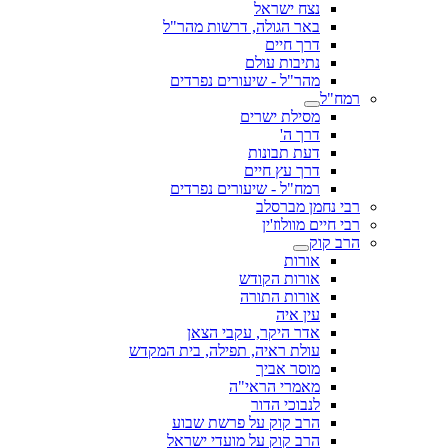
נצח ישראל
באר הגולה, דרשות מהר"ל
דרך חיים
נתיבות עולם
מהר"ל - שיעורים נפרדים
רמח"ל
מסילת ישרים
דרך ה'
דעת תבונות
דרך עץ חיים
רמח"ל - שיעורים נפרדים
רבי נחמן מברסלב
רבי חיים מוולוז'ין
הרב קוק
אורות
אורות הקודש
אורות התורה
עין איה
אדר היקר, עקבי הצאן
עולת ראיה, תפילה, בית המקדש
מוסר אביך
מאמרי הראי"ה
לנבוכי הדור
הרב קוק על פרשת שבוע
הרב קוק על מועדי ישראל