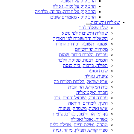
הרב קוק על תשובה
הרב קוק על גלות, גאולה
הרב קוק על חברה, מדינה, מלחמה
הרב קוק - מאמרים שונים
שאלות ותשובות
שלח שאלה לרב
שאלות ותשובות לפי נושא
השאלות והתשובות לפי תאריך
אמונה, תשובה, יסודות התורה
מקורות ופירושיהם
עברית, הלכות דיבור, שמות
חכמים, רבנות, פסיקת הלכה
תפילה, ברכות, בית כנסת
שבת ומועד
ציונות, גאולה
ארץ ישראל, הלכות תלויות בה
בית המקדש, הר הבית
חברה ואקטואליה
עבודה זרה, ישראל והגוים, גיור
חינוך, לימודים, הוראה
איש ואשה, משפחה, צניעות
גוף ומראה חיצוני, בגדים, ציצית
כשרות, אוכל ואכילה
טהרה, נטילת ידיים, טבילת כלים
ספרי קודש, תפילין, מזוזה, גניזה