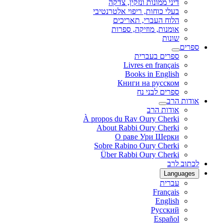
דיני ממונות ונזקין, צדקה
בעלי כוחות, ריפוי אלטרנטיבי
הלוח העברי, תאריכים
אומנות, מוזיקה, ספרות
שונות
ספרים
ספרים בעברית
Livres en français
Books in English
Книги на русском
ספרים לבני נח
אודות הרב
אודות הרב
À propos du Rav Oury Cherki
About Rabbi Oury Cherki
О раве Ури Шерки
Sobre Rabino Oury Cherki
Über Rabbi Oury Cherki
לכתוב לרב
Languages
עברית
Français
English
Русский
Español