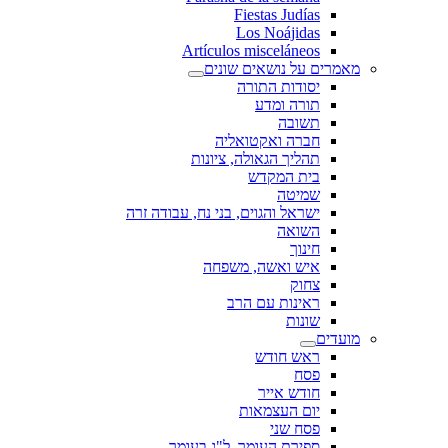
Fiestas Judías
Los Noájidas
Artículos misceláneos
מאמרים על נושאים שונים
יסודות התורה
תורה ומדע
תשובה
חברה ואקטואליה
תהליך הגאולה, ציונות
בית המקדש
שמיטה
ישראל והגוים, בני נח, עבודה זרה
השואה
חינוך
איש ואשה, משפחה
צחוק
ראינות עם הרב
שונות
מועדים
ראש חודש
פסח
חודש אייר
יום העצמאות
פסח שני
ספירת העומר, ל"ג בעומר