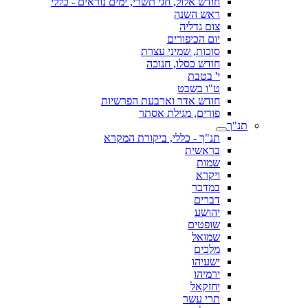
חודש אלול, חגי תשרי, ימים נוראים - כללי
ראש השנה
צום גדליה
יום הכיפורים
סוכות, שמיני עצרת
חודש כסלו, חנוכה
י' בטבת
ט"ו בשבט
חודש אדר וארבעת הפרשיות
פורים, מגילת אסתר
תנ"ך
תנ"ך - כללי, ביקורת המקרא
בראשית
שמות
ויקרא
במדבר
דברים
יהושע
שופטים
שמואל
מלכים
ישעיהו
ירמיהו
יחזקאל
תרי עשר