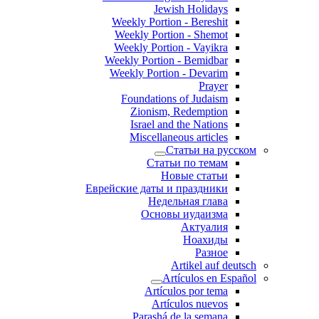
Jewish Holidays
Weekly Portion - Bereshit
Weekly Portion - Shemot
Weekly Portion - Vayikra
Weekly Portion - Bemidbar
Weekly Portion - Devarim
Prayer
Foundations of Judaism
Zionism, Redemption
Israel and the Nations
Miscellaneous articles
Статьи на русском
Статьи по темам
Новые статьи
Еврейские даты и праздники
Недельная глава
Основы иудаизма
Актуалия
Ноахиды
Разное
Artikel auf deutsch
Artículos en Español
Artículos por tema
Artículos nuevos
Parashá de la semana