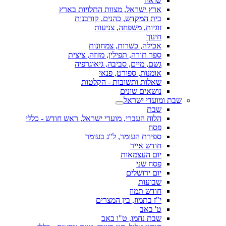
שואה
ארץ ישראל, מצוות התלויות בארץ
בית המקדש, כהנים, קורבנות
זוגיות, משפחה, צניעות
חינוך
אכילה, כשרות, צמחונות
ספר תורה, תפילין, מזוזה, ציצית
גשם, מיים, סביבה, גיאוגרפיה
אומנות, ספורט, פנאי
שאלות ותשובות - הקלטות
נושאים שונים
שבת ומועדי ישראל
שבת
הלוח העברי, מועדי ישראל, ראש חודש - כללי
פסח
ספירת העומר, ל"ג בעומר
חודש אייר
יום העצמאות
פסח שני
יום ירושלים
שבועות
חודש תמוז
י"ז בתמוז, בין המצרים
ט' באב
שבת נחמו, ט"ו באב