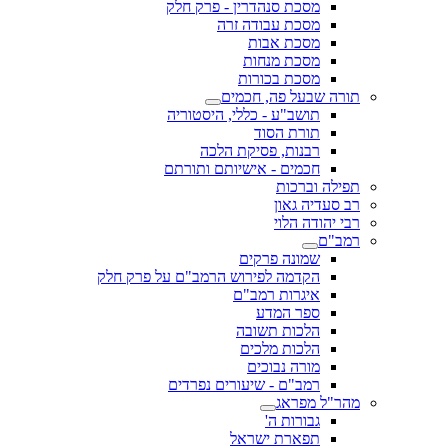
מסכת סנהדרין - פרק חלק
מסכת עבודה זרה
מסכת אבות
מסכת מנחות
מסכת בכורות
תורה שבעל פה, חכמים
תושב"ע - כללי, היסטוריה
תורת הסוד
רבנות, פסיקת הלכה
חכמים - אישיותם ותורתם
תפילה וברכות
רב סעדיה גאון
רבי יהודה הלוי
רמב"ם
שמונה פרקים
הקדמה לפירוש הרמב"ם על פרק חלק
איגרות רמב"ם
ספר המדע
הלכות תשובה
הלכות מלכים
מורה נבוכים
רמב"ם - שיעורים נפרדים
מהר"ל מפראג
גבורות ה'
תפארת ישראל