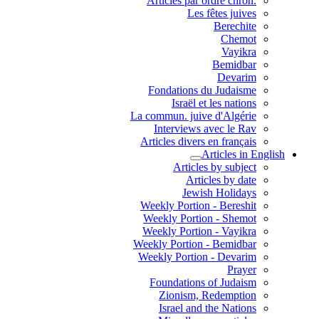
.Articles par ordre chron
Les fêtes juives
Berechite
Chemot
Vayikra
Bemidbar
Devarim
Fondations du Judaisme
Israël et les nations
La commun. juive d'Algérie
Interviews avec le Rav
Articles divers en français
Articles in English
Articles by subject
Articles by date
Jewish Holidays
Weekly Portion - Bereshit
Weekly Portion - Shemot
Weekly Portion - Vayikra
Weekly Portion - Bemidbar
Weekly Portion - Devarim
Prayer
Foundations of Judaism
Zionism, Redemption
Israel and the Nations