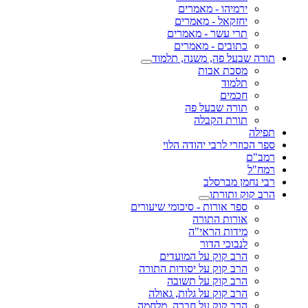
ירמיהו - מאמרים
יחזקאל - מאמרים
תרי עשר - מאמרים
כתובים - מאמרים
תורה שבעל פה, משנה, תלמוד
מסכת אבות
תלמוד
חכמים
תורה שבעל פה
תורת הקבלה
תפילה
ספר הכוזרי לרבי יהודה הלוי
רמב"ם
רמח"ל
רבי נחמן מברסלב
הרב קוק ותורתו
ספר אורות - סיכומי שיעורים
אורות התורה
מידות הראי"ה
לנבוכי הדור
הרב קוק על המועדים
הרב קוק על יסודות התורה
הרב קוק על תשובה
הרב קוק על גלות, גאולה
הרב קוק על חברה, מלחמה