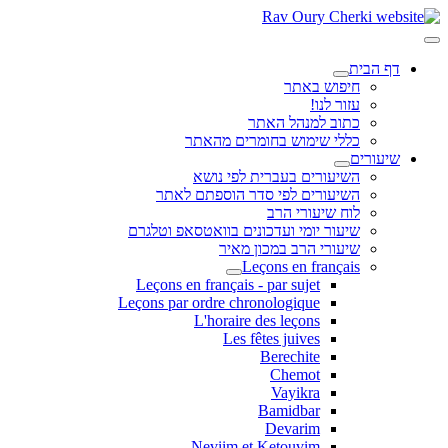
דף הבית
חיפוש באתר
עזור לנו!
כתוב למנהל האתר
כללי שימוש בחומרים מהאתר
שיעורים
השיעורים בעברית לפי נושא
השיעורים לפי סדר הוספתם לאתר
לוח שיעורי הרב
שיעור יומי ועדכונים בוואטסאפ וטלגרם
שיעורי הרב במכון מאיר
Leçons en français
Leçons en français - par sujet
Leçons par ordre chronologique
L'horaire des leçons
Les fêtes juives
Berechite
Chemot
Vayikra
Bamidbar
Devarim
Neviim et Ketouvim