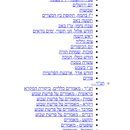
יום ירושלים
שבועות
י"ז בתמוז, תקופת בין המצרים
תשעה באב
שבת נחמו, ט"ו באב
חודש אלול, חגי תשרי, ימים נוראים
ראש השנה
צום גדליה
יום הכיפורים
סוכות, שמחת תורה
חודש כסלו, חנוכה
עשרה בטבת
ט"ו בשבט
חודש אדר, ארבעת הפרשיות
פורים
תנ"ך
תנ"ך - מאמרים כלליים, ביקורת המקרא
בראשית - מאמרים על פרשת שבוע
שמות - מאמרים על פרשת שבוע
ויקרא - מאמרים על פרשת שבוע
במדבר - מאמרים על פרשת שבוע
דברים - מאמרים על פרשת שבוע
יהושע - מאמרים
שופטים - מאמרים