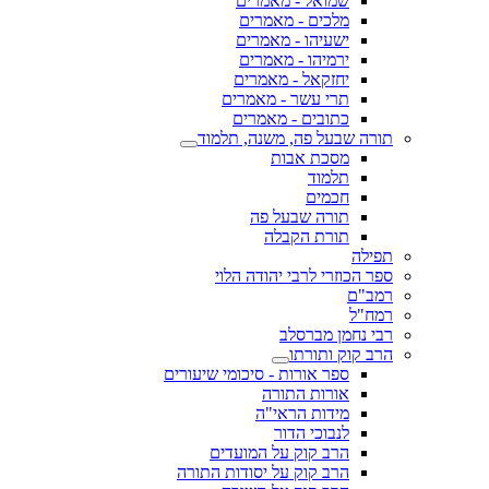
שמואל - מאמרים
מלכים - מאמרים
ישעיהו - מאמרים
ירמיהו - מאמרים
יחזקאל - מאמרים
תרי עשר - מאמרים
כתובים - מאמרים
תורה שבעל פה, משנה, תלמוד
מסכת אבות
תלמוד
חכמים
תורה שבעל פה
תורת הקבלה
תפילה
ספר הכוזרי לרבי יהודה הלוי
רמב"ם
רמח"ל
רבי נחמן מברסלב
הרב קוק ותורתו
ספר אורות - סיכומי שיעורים
אורות התורה
מידות הראי"ה
לנבוכי הדור
הרב קוק על המועדים
הרב קוק על יסודות התורה