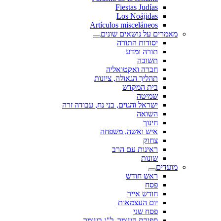
Fiestas Judías
Los Noájidas
Artículos misceláneos
מאמרים על נושאים שונים
יסודות התורה
תורה ומדע
תשובה
חברה ואקטואליה
תהליך הגאולה, ציונות
בית המקדש
שמיטה
ישראל והגוים, בני נח, עבודה זרה
השואה
חינוך
איש ואשה, משפחה
צחוק
ראינות עם הרב
שונות
מועדים
ראש חודש
פסח
חודש אייר
יום העצמאות
פסח שני
ספירת העומר, ל"ג בעומר