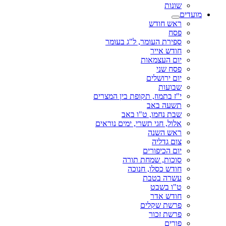
שונות
מועדים
ראש חודש
פסח
ספירת העומר, ל"ג בעומר
חודש אייר
יום העצמאות
פסח שני
יום ירושלים
שבועות
י"ז בתמוז, תקופת בין המצרים
תשעה באב
שבת נחמו, ט"ו באב
אלול, חגי תשרי, ימים נוראים
ראש השנה
צום גדליה
יום הכיפורים
סוכות, שמחת תורה
חודש כסלו, חנוכה
עשרה בטבת
ט"ו בשבט
חודש אדר
פרשת שקלים
פרשת זכור
פורים