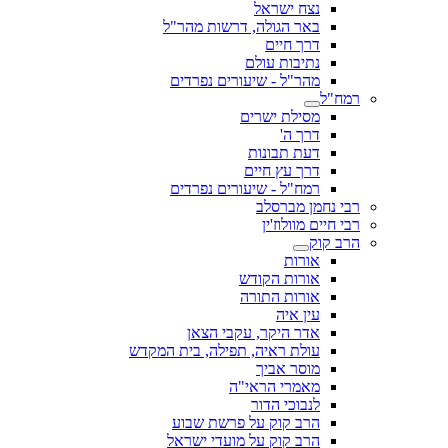
נצח ישראל
באר הגולה, דרשות מהר"ל
דרך חיים
נתיבות עולם
מהר"ל - שיעורים נפרדים
רמח"ל
מסילת ישרים
דרך ה'
דעת תבונות
דרך עץ חיים
רמח"ל - שיעורים נפרדים
רבי נחמן מברסלב
רבי חיים מוולוז'ין
הרב קוק
אורות
אורות הקודש
אורות התורה
עין איה
אדר היקר, עקבי הצאן
עולת ראיה, תפילה, בית המקדש
מוסר אביך
מאמרי הראי"ה
לנבוכי הדור
הרב קוק על פרשת שבוע
הרב קוק על מועדי ישראל