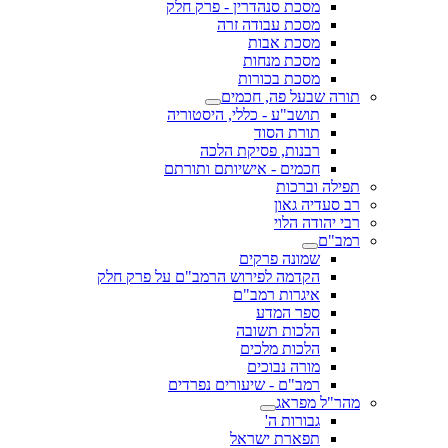
מסכת סנהדרין - פרק חלק
מסכת עבודה זרה
מסכת אבות
מסכת מנחות
מסכת בכורות
תורה שבעל פה, חכמים
תושב"ע - כללי, היסטוריה
תורת הסוד
רבנות, פסיקת הלכה
חכמים - אישיותם ותורתם
תפילה וברכות
רב סעדיה גאון
רבי יהודה הלוי
רמב"ם
שמונה פרקים
הקדמה לפירוש הרמב"ם על פרק חלק
איגרות רמב"ם
ספר המדע
הלכות תשובה
הלכות מלכים
מורה נבוכים
רמב"ם - שיעורים נפרדים
מהר"ל מפראג
גבורות ה'
תפארת ישראל