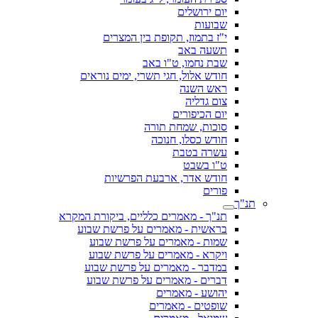
יום ירושלים
שבועות
י"ז בתמוז, תקופת בין המצרים
תשעה באב
שבת נחמו, ט"ו באב
חודש אלול, חגי תשרי, ימים נוראים
ראש השנה
צום גדליה
יום הכיפורים
סוכות, שמחת תורה
חודש כסלו, חנוכה
עשרה בטבת
ט"ו בשבט
חודש אדר, ארבעת הפרשיות
פורים
תנ"ך
תנ"ך - מאמרים כלליים, ביקורת המקרא
בראשית - מאמרים על פרשת שבוע
שמות - מאמרים על פרשת שבוע
ויקרא - מאמרים על פרשת שבוע
במדבר - מאמרים על פרשת שבוע
דברים - מאמרים על פרשת שבוע
יהושע - מאמרים
שופטים - מאמרים