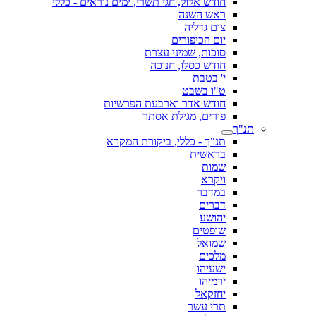
חודש אלול, חגי תשרי, ימים נוראים - כללי
ראש השנה
צום גדליה
יום הכיפורים
סוכות, שמיני עצרת
חודש כסלו, חנוכה
י' בטבת
ט"ו בשבט
חודש אדר וארבעת הפרשיות
פורים, מגילת אסתר
תנ"ך
תנ"ך - כללי, ביקורת המקרא
בראשית
שמות
ויקרא
במדבר
דברים
יהושע
שופטים
שמואל
מלכים
ישעיהו
ירמיהו
יחזקאל
תרי עשר