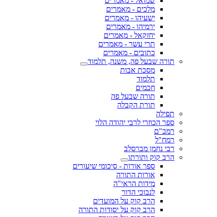
שמואל - מאמרים
מלכים - מאמרים
ישעיהו - מאמרים
ירמיהו - מאמרים
יחזקאל - מאמרים
תרי עשר - מאמרים
כתובים - מאמרים
תורה שבעל פה, משנה, תלמוד
מסכת אבות
תלמוד
חכמים
תורה שבעל פה
תורת הקבלה
תפילה
ספר הכוזרי לרבי יהודה הלוי
רמב"ם
רמח"ל
רבי נחמן מברסלב
הרב קוק ותורתו
ספר אורות - סיכומי שיעורים
אורות התורה
מידות הראי"ה
לנבוכי הדור
הרב קוק על המועדים
הרב קוק על יסודות התורה