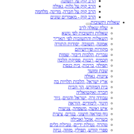
הרב קוק על תשובה
הרב קוק על גלות, גאולה
הרב קוק על חברה, מדינה, מלחמה
הרב קוק - מאמרים שונים
שאלות ותשובות
שלח שאלה לרב
שאלות ותשובות לפי נושא
השאלות והתשובות לפי תאריך
אמונה, תשובה, יסודות התורה
מקורות ופירושיהם
עברית, הלכות דיבור, שמות
חכמים, רבנות, פסיקת הלכה
תפילה, ברכות, בית כנסת
שבת ומועד
ציונות, גאולה
ארץ ישראל, הלכות תלויות בה
בית המקדש, הר הבית
חברה ואקטואליה
עבודה זרה, ישראל והגוים, גיור
חינוך, לימודים, הוראה
איש ואשה, משפחה, צניעות
גוף ומראה חיצוני, בגדים, ציצית
כשרות, אוכל ואכילה
טהרה, נטילת ידיים, טבילת כלים
ספרי קודש, תפילין, מזוזה, גניזה