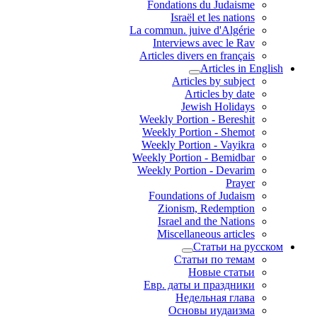
Fondations du Judaisme
Israël et les nations
La commun. juive d'Algérie
Interviews avec le Rav
Articles divers en français
Articles in English
Articles by subject
Articles by date
Jewish Holidays
Weekly Portion - Bereshit
Weekly Portion - Shemot
Weekly Portion - Vayikra
Weekly Portion - Bemidbar
Weekly Portion - Devarim
Prayer
Foundations of Judaism
Zionism, Redemption
Israel and the Nations
Miscellaneous articles
Статьи на русском
Статьи по темам
Новые статьи
Евр. даты и праздники
Недельная глава
Основы иудаизма