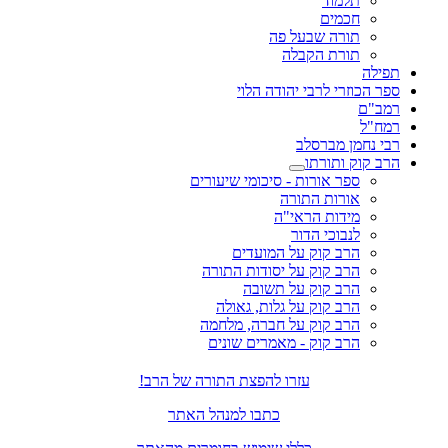
תלמוד
חכמים
תורה שבעל פה
תורת הקבלה
תפילה
ספר הכוזרי לרבי יהודה הלוי
רמב"ם
רמח"ל
רבי נחמן מברסלב
הרב קוק ותורתו
ספר אורות - סיכומי שיעורים
אורות התורה
מידות הראי"ה
לנבוכי הדור
הרב קוק על המועדים
הרב קוק על יסודות התורה
הרב קוק על תשובה
הרב קוק על גלות, גאולה
הרב קוק על חברה, מלחמה
הרב קוק - מאמרים שונים
עזרו להפצת התורה של הרב!
כתבו למנהל האתר