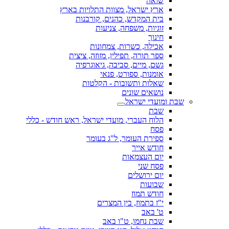
שואה
ארץ ישראל, מצוות התלויות בארץ
בית המקדש, כהנים, קורבנות
זוגיות, משפחה, צניעות
חינוך
אכילה, כשרות, צמחונות
ספר תורה, תפילין, מזוזה, ציצית
גשם, מיים, סביבה, גיאוגרפיה
אומנות, ספורט, פנאי
שאלות ותשובות - הקלטות
נושאים שונים
שבת ומועדי ישראל
שבת
הלוח העברי, מועדי ישראל, ראש חודש - כללי
פסח
ספירת העומר, ל"ג בעומר
חודש אייר
יום העצמאות
פסח שני
יום ירושלים
שבועות
חודש תמוז
י"ז בתמוז, בין המצרים
ט' באב
שבת נחמו, ט"ו באב