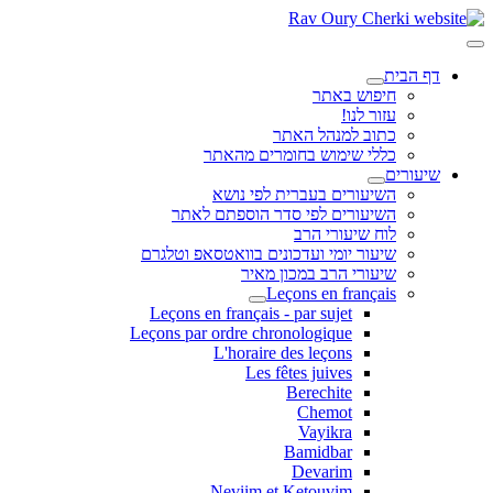
דף הבית
חיפוש באתר
עזור לנו!
כתוב למנהל האתר
כללי שימוש בחומרים מהאתר
שיעורים
השיעורים בעברית לפי נושא
השיעורים לפי סדר הוספתם לאתר
לוח שיעורי הרב
שיעור יומי ועדכונים בוואטסאפ וטלגרם
שיעורי הרב במכון מאיר
Leçons en français
Leçons en français - par sujet
Leçons par ordre chronologique
L'horaire des leçons
Les fêtes juives
Berechite
Chemot
Vayikra
Bamidbar
Devarim
Neviim et Ketouvim