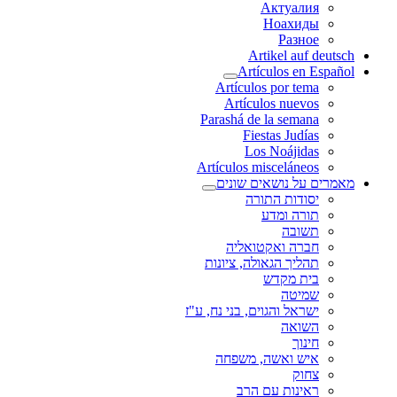
Актуалия
Ноахиды
Разное
Artikel auf deutsch
Artículos en Español
Artículos por tema
Artículos nuevos
Parashá de la semana
Fiestas Judías
Los Noájidas
Artículos misceláneos
מאמרים על נושאים שונים
יסודות התורה
תורה ומדע
תשובה
חברה ואקטואליה
תהליך הגאולה, ציונות
בית מקדש
שמיטה
ישראל והגוים, בני נח, ע"ז
השואה
חינוך
איש ואשה, משפחה
צחוק
ראינות עם הרב