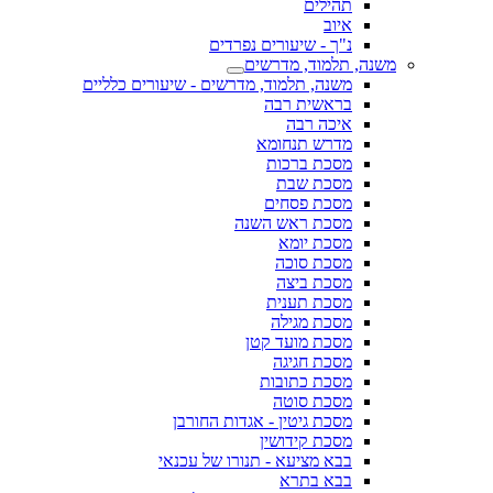
תהילים
איוב
נ"ך - שיעורים נפרדים
משנה, תלמוד, מדרשים
משנה, תלמוד, מדרשים - שיעורים כלליים
בראשית רבה
איכה רבה
מדרש תנחומא
מסכת ברכות
מסכת שבת
מסכת פסחים
מסכת ראש השנה
מסכת יומא
מסכת סוכה
מסכת ביצה
מסכת תענית
מסכת מגילה
מסכת מועד קטן
מסכת חגיגה
מסכת כתובות
מסכת סוטה
מסכת גיטין - אגדות החורבן
מסכת קידושין
בבא מציעא - תנורו של עכנאי
בבא בתרא