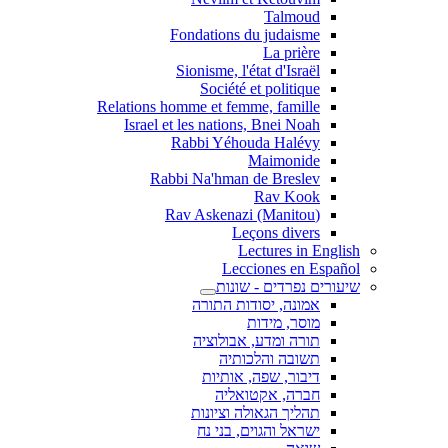
Talmoud
Fondations du judaisme
La prière
Sionisme, l'état d'Israël
Société et politique
Relations homme et femme, famille
Israel et les nations, Bnei Noah
Rabbi Yéhouda Halévy
Maimonide
Rabbi Na'hman de Breslev
Rav Kook
(Rav Askenazi (Manitou
Leçons divers
Lectures in English
Lecciones en Español
שיעורים נפרדים - שונות
אמונה, יסודות התורה
מוסר, מידות
תורה ומדע, אבולוציה
תשובה והלכותיה
דיבור, שפה, אותיות
חברה, אקטואליה
תהליך הגאולה וציונות
ישראל והגוים, בני נח