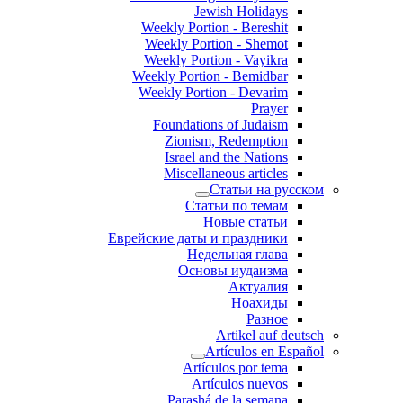
Jewish Holidays
Weekly Portion - Bereshit
Weekly Portion - Shemot
Weekly Portion - Vayikra
Weekly Portion - Bemidbar
Weekly Portion - Devarim
Prayer
Foundations of Judaism
Zionism, Redemption
Israel and the Nations
Miscellaneous articles
Статьи на русском
Статьи по темам
Новые статьи
Еврейские даты и праздники
Недельная глава
Основы иудаизма
Актуалия
Ноахиды
Разное
Artikel auf deutsch
Artículos en Español
Artículos por tema
Artículos nuevos
Parashá de la semana